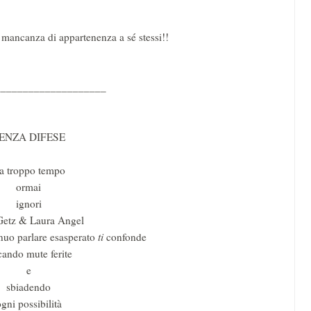
greca
Leggi
a mancanza di appartenenza a sé stessi!!
Scri
“TU 
____________________
ENZA DIFESE
a troppo tempo
ormai
ignori
Getz & Laura Angel
inuo parlare esasperato
ti
confonde
cando mute ferite
e
Scritt
sbiadendo
Pubbl
gni possibilità
succe