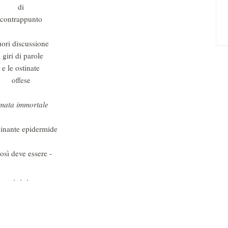
Leggi
di
contrappunto
ori discussione
i giri di parole
e le ostinate
offese
mata immortale
inante epidermide
osì deve essere -
. . .