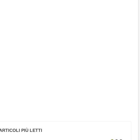
ARTICOLI PIÙ LETTI
tture
Arte e spett
1
2
3
EORIA DI CICERONE SULLO STATO E LA...
"RINASCERE