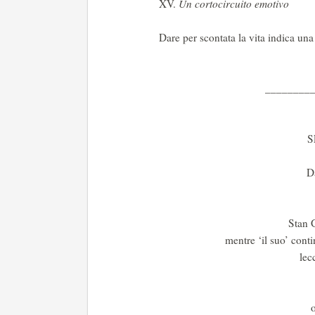
XV.
Un cortocircuito emotivo
Dare per scontata la vita indica un
________
S
D
Stan 
mentre ‘il suo’ cont
lec
o