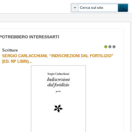
POTREBBERO INTERESSARTI
ture
Scritture
1
2
3
IO CARLACCHIANI, “INDISCREZIONI DAL FORTILIZIO”
“IL VIANDA
RP LIBRI)...
Scritto da
Redazi
Parlare di “f
con propaggin
Leggi tutto
Polis
IV EDIZION
“GAETA PER