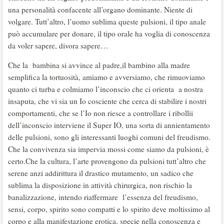
una personalità confacente all’organo dominante. Niente di
volgare. Tutt’altro, l’uomo sublima queste pulsioni, il tipo anale
può accumulare per donare, il tipo orale ha voglia di conoscenza
da voler sapere, divora sapere…
Che la bambina si avvince al padre,il bambino alla madre
semplifica la tortuosità, amiamo e avversiamo, che rimuoviamo
quanto ci turba e colmiamo l’inconscio che ci orienta a nostra
insaputa, che vi sia un Io cosciente che cerca di stabilire i nostri
comportamenti, che se l’Io non riesce a controllare i ribollii
dell’inconscio interviene il Super IO, una sorta di annientamento
delle pulsioni, sono gli interessanti luoghi comuni del freudismo.
Che la convivenza sia impervia mossi come siamo da pulsioni, è
certo.Che la cultura, l’arte provengono da pulsioni tutt’altro che
serene anzi addirittura il drastico mutamento, un sadico che
sublima la disposizione in attività chirurgica, non rischio la
banalizzazione, intendo riaffermare l’essenza del freudismo,
sensi, corpo, spirito sono compatti e lo spirito deve moltissimo al
corpo e alla manifestazione erotica, specie nella conoscenza e