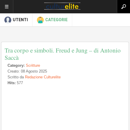
UTENTI
CATEGORIE
Tra corpo e simboli. Freud e Jung – di Antonio
Saccà
Category:
Scritture
Creato: 08 Agosto 2025
Scritto da
Redazione Culturelite
Hits:
577