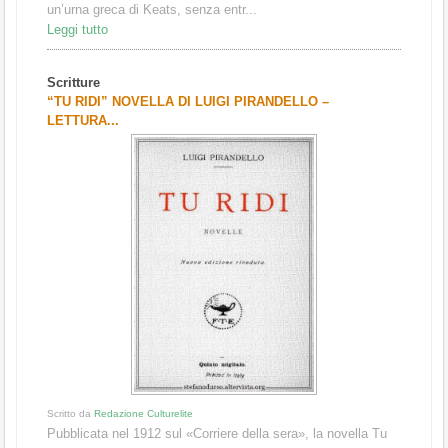
un’urna greca di Keats, senza entr...
Leggi tutto
Scritture
“TU RIDI” NOVELLA DI LUIGI PIRANDELLO –
LETTURA...
Scritto da
Redazione Culturelite
Pubblicata nel 1912 sul «Corriere della sera», la novella Tu