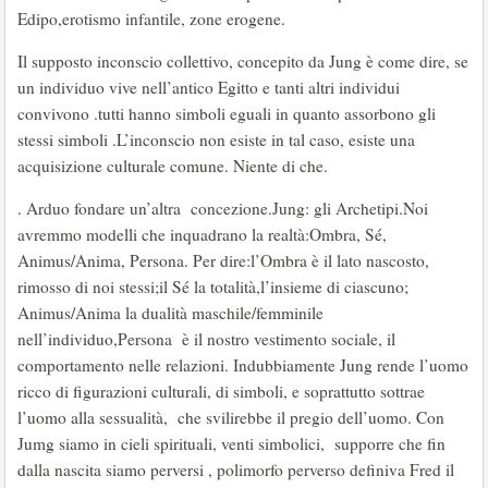
Edipo,erotismo infantile, zone erogene.
Il supposto inconscio collettivo, concepito da Jung è come dire, se
un individuo vive nell’antico Egitto e tanti altri individui
convivono .tutti hanno simboli eguali in quanto assorbono gli
stessi simboli .L’inconscio non esiste in tal caso, esiste una
acquisizione culturale comune. Niente di che.
. Arduo fondare un’altra concezione.Jung: gli Archetipi.Noi
avremmo modelli che inquadrano la realtà:Ombra, Sé,
Animus/Anima, Persona. Per dire:l’Ombra è il lato nascosto,
rimosso di noi stessi;il Sé la totalità,l’insieme di ciascuno;
Animus/Anima la dualità maschile/femminile
nell’individuo,Persona è il nostro vestimento sociale, il
comportamento nelle relazioni. Indubbiamente Jung rende l’uomo
ricco di figurazioni culturali, di simboli, e soprattutto sottrae
l’uomo alla sessualità, che svilirebbe il pregio dell’uomo. Con
Jumg siamo in cieli spirituali, venti simbolici, supporre che fin
dalla nascita siamo perversi , polimorfo perverso definiva Fred il