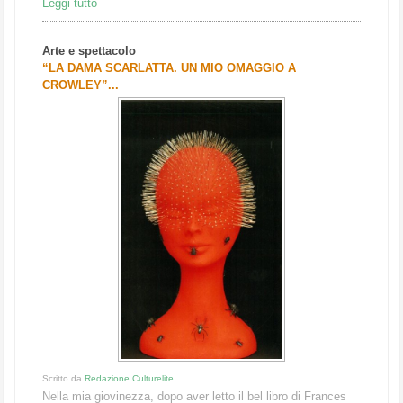
Leggi tutto
Arte e spettacolo
“LA DAMA SCARLATTA. UN MIO OMAGGIO A
CROWLEY”...
Scritto da
Redazione Culturelite
Nella mia giovinezza, dopo aver letto il bel libro di Frances