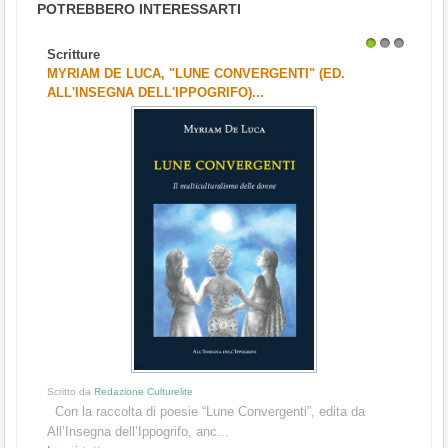
POTREBBERO INTERESSARTI
Scritture
1
2
3
MYRIAM DE LUCA, "LUNE CONVERGENTI" (ED.
ALL'INSEGNA DELL'IPPOGRIFO)...
Scritto da
Redazione Culturelite
Con la raccolta di poesie “Lune Convergenti”, edita da
All’Insegna dell’Ippogrifo, anc...