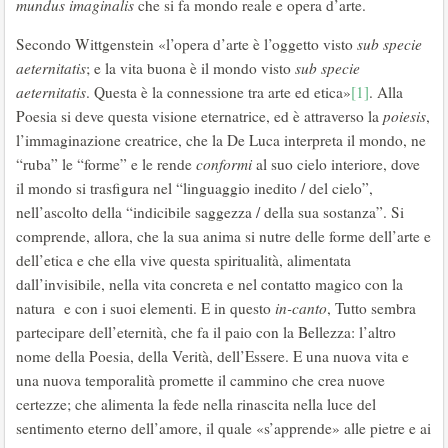
mundus imaginalis
che si fa mondo reale e opera d’arte.
Secondo Wittgenstein «l’opera d’arte è l’oggetto visto
sub specie
aeternitatis
; e la vita buona è il mondo visto
sub specie
aeternitatis
. Questa è la connessione tra arte ed etica»
[1]
. Alla
Poesia si deve questa visione eternatrice, ed è attraverso la
poiesis
,
l’immaginazione creatrice, che la De Luca interpreta il mondo, ne
“ruba” le “forme” e le rende
conformi
al suo cielo interiore, dove
il mondo si trasfigura nel “linguaggio inedito / del cielo”,
nell’ascolto della “indicibile saggezza / della sua sostanza”. Si
comprende, allora, che la sua anima si nutre delle forme dell’arte e
dell’etica e che ella vive questa spiritualità, alimentata
dall’invisibile, nella vita concreta e nel contatto magico con la
natura e con i suoi elementi. E in questo
in-canto
, Tutto sembra
partecipare dell’eternità, che fa il paio con la Bellezza: l’altro
nome della Poesia, della Verità, dell’Essere. E una nuova vita e
una nuova temporalità promette il cammino che crea nuove
certezze; che alimenta la fede nella rinascita nella luce del
sentimento eterno dell’amore, il quale «s’apprende» alle pietre e ai