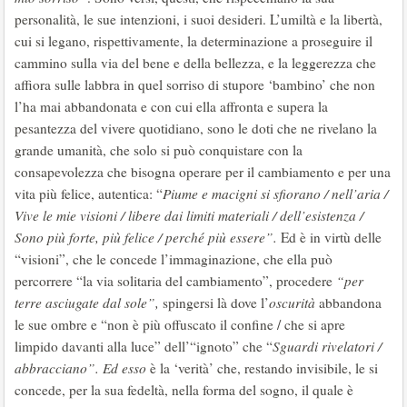
personalità, le sue intenzioni, i suoi desideri. L’umiltà e la libertà,
cui si legano, rispettivamente, la determinazione a proseguire il
cammino sulla via del bene e della bellezza, e la leggerezza che
affiora sulle labbra in quel sorriso di stupore ‘bambino’ che non
l’ha mai abbandonata e con cui ella affronta e supera la
pesantezza del vivere quotidiano, sono le doti che ne rivelano la
grande umanità, che solo si può conquistare con la
consapevolezza che bisogna operare per il cambiamento e per una
vita più felice, autentica: “
Piume e macigni si sfiorano / nell’aria /
Vive le mie visioni / libere dai limiti materiali / dell’esistenza /
Sono più forte, più felice / perché più essere”
.
Ed è in virtù delle
“visioni”, che le concede l’immaginazione, che ella può
percorrere “la via solitaria del cambiamento”, procedere
“
per
terre asciugate dal sole”,
spingersi là dove l’
oscurità
abbandona
le sue ombre e “non è più offuscato il confine / che si apre
limpido davanti alla luce” dell’“ignoto” che “
Sguardi rivelatori /
abbracciano”. Ed esso
è la ‘verità’ che, restando invisibile, le si
concede, per la sua fedeltà, nella forma del sogno, il quale è