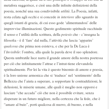
metafora suggerisce, e cioè una delle infinite definizioni della
poesia, nonché una sua condivisibile
utilità
. La Poesia, infatti,
resta celata agli occhi e si concede
in interiore
allo sguardo in
quegli istanti di grazia, di cui esso gode ‘alimentandosi’ delle
improvvise illuminazioni. Questo godimento spirituale racchiude
il senso e l’utilità della scrittura, della
poiesis
che - c’insegna la
filosofia - è il ‘fare’ dal nulla, l’attività che lascia ‘apparire’
qualcosa
che prima non esisteva, e che per la De Luca è
l’
Invisibile
: l’ombra, alla quale la parola deve il suo splendore.
Questa umbratile luce narra il grande amore della nostra poetessa
per ciò che infinitamente l’attrae e l’intrat-tiene elevandola
spiritualmente. Per lei la vita è questo binomio di amore e poesia,
è la loro unione armonica che si ‘traduce’ nel ‘sentimento’ della
Bellezza che l’aiuta a superare, a sopportare le contraddizioni, le
delusioni, le miserie umane, alle quali è meglio non opporsi e
lasciare “che accada” ciò che non è possibile evitare, senza
disperare in un futuro migliore, nella certezza che la fede, che è
“amare al buio”, porti qualcosa di nuovo, di buono, e nella