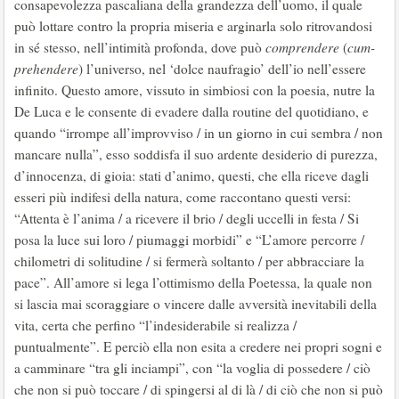
consapevolezza pascaliana della grandezza dell’uomo, il quale
può lottare contro la propria miseria e arginarla solo ritrovandosi
in sé stesso, nell’intimità profonda, dove può
comprendere
(
cum-
prehendere
) l’universo, nel ‘dolce naufragio’ dell’io nell’essere
infinito. Questo amore, vissuto in simbiosi con la poesia, nutre la
De Luca e le consente di evadere dalla routine del quotidiano, e
quando “irrompe all’improvviso / in un giorno in cui sembra / non
mancare nulla”, esso soddisfa il suo ardente desiderio di purezza,
d’innocenza, di gioia: stati d’animo, questi, che ella riceve dagli
esseri più indifesi della natura, come raccontano questi versi:
“Attenta è l’anima / a ricevere il brio / degli uccelli in festa / Si
posa la luce sui loro / piumaggi morbidi” e “L’amore percorre /
chilometri di solitudine / si fermerà soltanto / per abbracciare la
pace”. All’amore si lega l’ottimismo della Poetessa, la quale non
si lascia mai scoraggiare o vincere dalle avversità inevitabili della
vita, certa che perfino “l’indesiderabile si realizza /
puntualmente”. E perciò ella non esita a credere nei propri sogni e
a camminare “tra gli inciampi”, con “la voglia di possedere / ciò
che non si può toccare / di spingersi al di là / di ciò che non si può