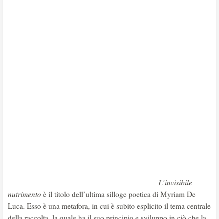
L’invisibile
nutrimento
è il titolo dell’ultima silloge poetica di Myriam De
Luca. Esso è una metafora, in cui è subito esplicito il tema centrale
della raccolta, la quale ha il suo principio e sviluppo in ciò che la