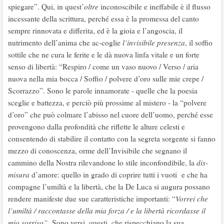
spiegare”. Qui, in quest’
oltre
inconoscibile e ineffabile è il flusso
incessante della scrittura, perché essa è la promessa del canto
sempre rinnovata e differita, ed è la gioia e l’angoscia, il
nutrimento dell’anima che ac-coglie
l’invisibile presenza
, il soffio
sottile che ne cura le ferite e le dà nuova linfa vitale e un forte
senso di libertà: “Respiro / come un vaso nuovo / Verso / aria
nuova nella mia bocca / Soffio / polvere d’oro sulle mie crepe /
Scorrazzo”. Sono le parole innamorate - quelle che la poesia
sceglie e battezza, e perciò più prossime al mistero - la “polvere
d’oro” che può colmare l’abisso nel cuore dell’uomo, perché esse
provengono dalla profondità che riflette le alture celesti e
consentendo di stabilire il contatto con la segreta sorgente si fanno
mezzo di conoscenza, orme dell’Invisibile che segnano il
cammino della Nostra rilevandone lo stile inconfondibile, la
dis-
misura
d’amore: quello in grado di coprire tutti i vuoti e che ha
compagne l’umiltà e la libertà, che la De Luca si augura possano
rendere manifeste due sue caratteristiche importanti: “
Vorrei che
l’umiltà / raccontasse della mia forza / e la libertà ricordasse il
mio sorriso”
. Sono versi, questi, che rispecchiano la sua