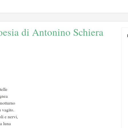
esia di Antonino Schiera
telle
ignea
 notturno
u vagito.
li e nervi,
la luna