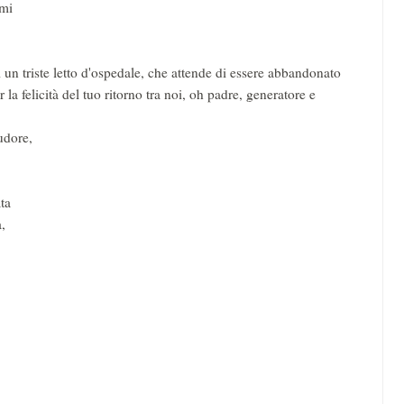
rami
i un triste letto d'ospedale, che attende di essere abbandonato
 la felicità del tuo ritorno tra noi, oh padre, generatore e
sudore,
ata
a,