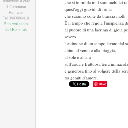
Redazione a cura
che si intrufola tra i suoi rachitici 
di Tommaso
quest'oggi gravidi di frutta
Romano
che saranno colte da braccia molli.
Tel 3493896419
È il tempo che regola l'insipienza d
Sito realizzato
al pudore di una lacrima di gioia per
da I.Rom.Tek
severo.
Testimone di un tempo lavato dal 
chino al vento e alla pioggia,
al sole e all'afa
sull'arida e fruttuosa terra immacol
e generosa fino al volgere della ser
tra gemiti d'amore.
Save