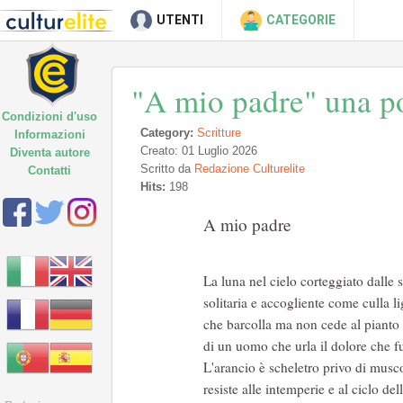
UTENTI
CATEGORIE
"A mio padre" una po
Condizioni d'uso
Category:
Scritture
Informazioni
Creato: 01 Luglio 2026
Diventa autore
Scritto da
Redazione Culturelite
Contatti
Hits:
198
A mio padre
La luna nel cielo corteggiato dalle s
solitaria e accogliente come culla l
che barcolla ma non cede al pianto
di un uomo che urla il dolore che f
L'arancio è scheletro privo di musco
resiste alle intemperie e al ciclo del