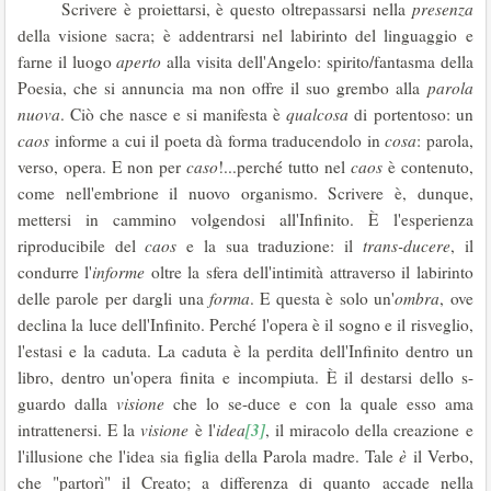
Scrivere è proiettarsi, è questo oltrepassarsi nella
presenza
della visione sacra; è addentrarsi nel labirinto del linguaggio e
farne il luogo
aperto
alla visita dell'Angelo: spirito/fantasma della
Poesia, che si annuncia ma non offre il suo grembo alla
parola
nuova
. Ciò che nasce e si manifesta è
qualcosa
di portentoso: un
caos
informe a cui il poeta dà forma traducendolo in
cosa
: parola,
verso, opera. E non per
caso
!...perché tutto nel
caos
è contenuto,
come nell'embrione il nuovo organismo. Scrivere è, dunque,
mettersi in cammino volgendosi all'Infinito. È l'esperienza
riproducibile del
caos
e la sua traduzione: il
trans-ducere
, il
condurre l'
informe
oltre la sfera dell'intimità attraverso il labirinto
delle parole per dargli una
forma
. E questa è solo un'
ombra
, ove
declina la luce dell'Infinito. Perché l'opera è il sogno e il risveglio,
l'estasi e la caduta. La caduta è la perdita dell'Infinito dentro un
libro, dentro un'opera finita e incompiuta. È il destarsi dello s-
guardo dalla
visione
che lo se-duce e con la quale esso ama
[3]
intrattenersi. E la
visione
è l'
idea
, il miracolo della creazione e
l'illusione che l'idea sia figlia della Parola madre. Tale
è
il Verbo,
che "partorì" il Creato; a differenza di quanto accade nella