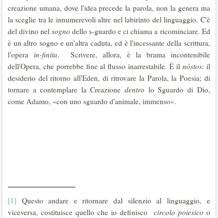
creazione umana, dove l'idea precede la parola, non la genera ma
la sceglie tra le innumerevoli altre nel labirinto del linguaggio. C'è
del divino nel
sogno
dello s-guardo e ci chiama a ricominciare. Ed
è un altro sogno e un'altra caduta, ed è l'incessante della scrittura,
l'opera
in-finita
. Scrivere, allora, è la brama incontenibile
dell'Opera, che porrebbe fine al flusso inarrestabile. È il
nòstos
: il
desiderio del ritorno all'Eden, di ritrovare la Parola, la Poesia; di
tornare a contemplare la Creazione
dentro
lo Sguardo di Dio,
come Adamo, «con uno sguardo d'animale, immenso».
[1]
Questo andare e ritornare dal silenzio al linguaggio, e
viceversa, costituisce quello che io definisco
circolo poiesico
o