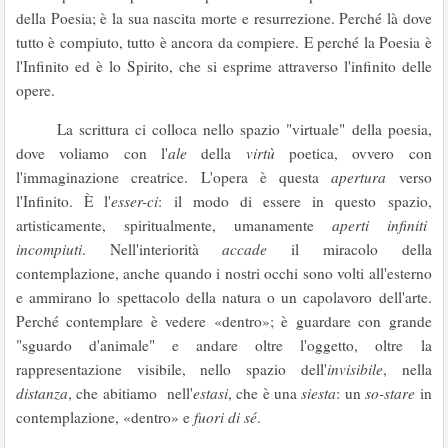
della Poesia; è la sua nascita morte e resurrezione. Perché là dove
tutto è compiuto, tutto è ancora da compiere. E perché la Poesia è
l'Infinito ed è lo Spirito, che si esprime attraverso l'infinito delle
opere.
La scrittura ci colloca nello spazio "virtuale" della poesia,
dove voliamo con l'
ale
della
virtù
poetica, ovvero con
l'immaginazione creatrice. L'opera è questa
apertura
verso
l'Infinito. È l'
esser-ci
: il modo di essere in questo spazio,
artisticamente, spiritualmente, umanamente
aperti
infiniti
incompiuti
. Nell'interiorità
accade
il miracolo della
contemplazione, anche quando i nostri occhi sono volti all'esterno
e ammirano lo spettacolo della natura o un capolavoro dell'arte.
Perché contemplare è vedere «dentro»; è guardare con grande
"sguardo d'animale" e andare oltre l'oggetto, oltre la
rappresentazione visibile, nello spazio dell'
invisibile
, nella
distanza
, che abitiamo nell'
estasi
, che è una
siesta
: un
so-stare
in
contemplazione, «dentro» e
fuori di sé
.