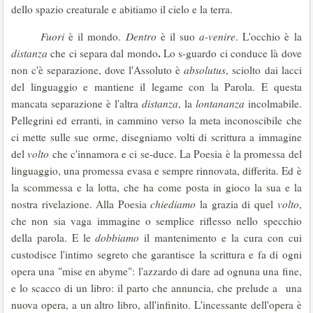
dello spazio creaturale e abitiamo il cielo e la terra.
Fuori
è il mondo.
Dentro
è il suo
a-venire
. L'occhio è la
.
distanza
che ci separa dal mondo
Lo s-guardo ci conduce là dove
non c'è separazione, dove l'Assoluto è
absolutus
, sciolto dai lacci
del linguaggio e mantiene il legame con la Parola. E questa
mancata separazione è l'altra
distanza
, la
lontananza
incolmabile.
Pellegrini ed erranti, in cammino verso la meta inconoscibile che
ci mette sulle sue orme, disegniamo volti di scrittura a immagine
del
volto
che c'innamora e ci se-duce. La Poesia è la promessa del
linguaggio, una promessa evasa e sempre rinnovata, differita. Ed è
la scommessa e la lotta, che ha come posta in gioco la sua e la
nostra rivelazione. Alla Poesia
chiediamo
la grazia di quel
volto
,
che non sia vaga immagine o semplice riflesso nello specchio
della parola. E le
dobbiamo
il mantenimento e la cura con cui
custodisce l'intimo segreto che garantisce la scrittura e fa di ogni
opera una "mise en abyme": l'azzardo di dare ad ognuna una fine,
e lo scacco di un libro: il parto che annuncia, che prelude a una
nuova opera, a un altro libro, all'infinito. L'incessante dell'opera è