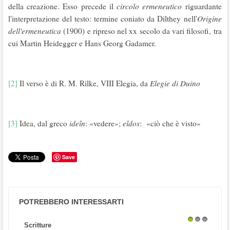
della creazione. Esso precede il
circolo
ermeneutico
riguardante
l'interpretazione del testo: termine coniato da Dilthey nell'
Origine
dell'ermeneutica
(1900) e ripreso nel xx secolo da vari filosofi, tra
cui Martin Heidegger e Hans Georg Gadamer.
[2]
Il verso è di R. M. Rilke, VIII Elegia, da
Elegie di Duino
[3]
Idea, dal greco
ideîn
: «vedere»;
eîdos
: «ciò che è visto»
Save
POTREBBERO INTERESSARTI
Scritture
1
2
3