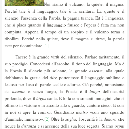
Noi siamo il vulcano, la quiete, il magma.
Perché tale è il linguaggio, tale è la scrittura. La quiete è il
silenzio, l'assenza della Parola, la pagina bianca. Ed è l'angoscia,
che si placa quando il linguaggio fluisce e l'opera è fatta ma non
compiuta. Appena il tempo di un sospiro e il vulcano torna a
ribollire. Perché nella quiete, dove il magma si ritrae, la parola
tace per ricominciare.
[1]
Tacere è la grande virtù del silenzio. Parlare tacitamente, il
suo prodigio. Concedersi all'ascolto, il dono del linguaggio. Ma è
la Poesia il silenzio più solenne, la grande
assente
, alla quale
dobbiamo la grazia del
dire
portentoso: il linguaggio sublime e
festoso per l'uso di parole scelte e adorne. Ciò perché, nonostante
sia
assente
e senza luogo, la Poesia è il
luogo
dell'oscurità
profonda, dove il
lògos
canta. E lo fa con sonanti immagini, che si
offrono in visione e in ascolto allo s-guardo, cantore cieco. E così
in noi si apre la
radura
. Guardiamo
dentro
«con uno sguardo
d'animale, immenso».
[2]
Oltre la
soglia
, l'oscurità è la
dimora
che
riduce la
distanza
e si accende della sua luce segreta. Siamo
ospiti