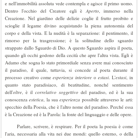
e nell'immobilità assoluta vede contempla e agisce il primo uomo.
Dentro l'occhio del Creatore egli è
Aperto
, immerso nella
Creazione. Nel giardino delle delizie coglie il frutto proibito e
scioglie il legame divino acquistando la piena autonomia del
corpo e della vista. E la nudità è la separazione: il pentimento, il
rimorso per la trasgressione; è la solitudine dello sguardo
strappato dallo Sguardo di Dio. A questo Sguardo aspira il poeta,
quando gli occhi godono della cecità che apre l'altra vista. Egli è
Adamo che sogna lo stato primordiale senza avere mai conosciuto
il paradiso, il quale, tuttavia, si concede al poeta durante il
processo creativo come
esperienza interiore
o
estasi
. L'
estasi
, in
quanto stato paradisiaco, di beatitudine, nonché sentimento
dell'
oltre
, è il
correlativo soggettivo
del paradiso, ed è la sua
conoscenza
estetica
, la sua
esperienza
possibile attraverso le arti:
specchio della Poesia, che è l'altro nome del paradiso. Perché essa
è la Creazione ed è la Parola: la fonte del linguaggio e delle opere.
Parlare, scrivere, è respirare. Per il poeta la poesia è come
l'aria, necessaria alla vita nei due mondi: quello esterno, o della