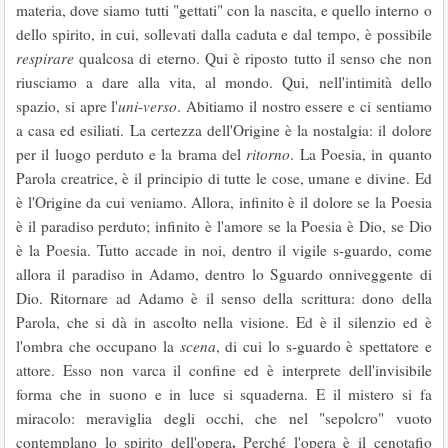
materia, dove siamo tutti "gettati" con la nascita, e quello interno o
dello spirito, in cui, sollevati dalla caduta e dal tempo, è possibile
respirare
qualcosa di eterno. Qui è riposto tutto il senso che non
riusciamo a dare alla vita, al mondo. Qui, nell'intimità dello
spazio, si apre l'
uni
-
verso
. Abitiamo il nostro essere e ci sentiamo
a casa ed esiliati. La certezza dell'Origine è la nostalgia: il dolore
per il luogo perduto e la brama del
ritorno
. La Poesia, in quanto
Parola creatrice, è il principio di tutte le cose, umane e divine. Ed
è l'Origine da cui veniamo. Allora, infinito è il dolore se la Poesia
è il paradiso perduto; infinito è l'amore se la Poesia è Dio, se Dio
è la Poesia. Tutto accade in noi, dentro il vigile s-guardo, come
allora il paradiso in Adamo, dentro lo Sguardo onniveggente di
Dio. Ritornare ad Adamo è il senso della scrittura: dono della
Parola, che si dà in ascolto nella visione. Ed è il silenzio ed è
l'ombra che occupano la
scena
, di cui lo s-guardo è spettatore e
attore. Esso non varca il confine ed è interprete dell'invisibile
forma che in suono e in luce si squaderna. E il mistero si fa
miracolo: meraviglia degli occhi, che nel "sepolcro" vuoto
.
contemplano lo spirito dell'opera
Perché l'opera è il cenotafio