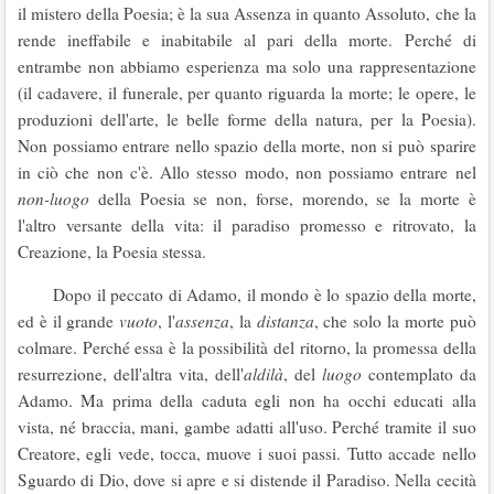
il mistero della Poesia; è la sua Assenza in quanto Assoluto, che la
rende ineffabile e inabitabile al pari della morte. Perché di
entrambe non abbiamo esperienza ma solo una rappresentazione
(il cadavere, il funerale, per quanto riguarda la morte; le opere, le
produzioni dell'arte, le belle forme della natura, per la Poesia).
Non possiamo entrare nello spazio della morte, non si può sparire
in ciò che non c'è. Allo stesso modo, non possiamo entrare nel
non-luogo
della Poesia se non, forse, morendo, se la morte è
l'altro versante della vita: il paradiso promesso e ritrovato, la
Creazione, la Poesia stessa.
Dopo il peccato di Adamo, il mondo è lo spazio della morte,
ed è il grande
vuoto
, l'
assenza
, la
distanza
, che solo la morte può
colmare. Perché essa è la possibilità del ritorno, la promessa della
resurrezione, dell'altra vita, dell'
aldilà
, del
luogo
contemplato da
Adamo. Ma prima della caduta egli non ha occhi educati alla
vista, né braccia, mani, gambe adatti all'uso. Perché tramite il suo
Creatore, egli vede, tocca, muove i suoi passi. Tutto accade nello
Sguardo di Dio, dove si apre e si distende il Paradiso. Nella cecità