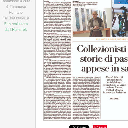
Redazione a cura
di Tommaso
Romano
Tel 3493896419
Sito realizzato
da I.Rom.Tek
Save