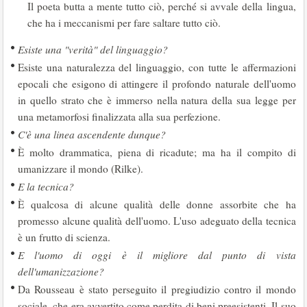
Il poeta butta a mente tutto ciò, perché si avvale della lingua,
che ha i meccanismi per fare saltare tutto ciò.
Esiste una "verità" del linguaggio?
Esiste una naturalezza del linguaggio, con tutte le affermazioni
epocali che esigono di attingere il profondo naturale dell'uomo
in quello strato che è immerso nella natura della sua legge per
una metamorfosi finalizzata alla sua perfezione.
C'è una linea ascendente dunque?
È molto drammatica, piena di ricadute; ma ha il compito di
umanizzare il mondo (Rilke).
E la tecnica?
È qualcosa di alcune qualità delle donne assorbite che ha
promesso alcune qualità dell'uomo. L'uso adeguato della tecnica
è un frutto di scienza.
E l'uomo di oggi è il migliore dal punto di vista
dell'umanizzazione?
Da Rousseau è stato perseguito il pregiudizio contro il mondo
sociale, che era avvertito come perdita di beni preesistenti. Il suo