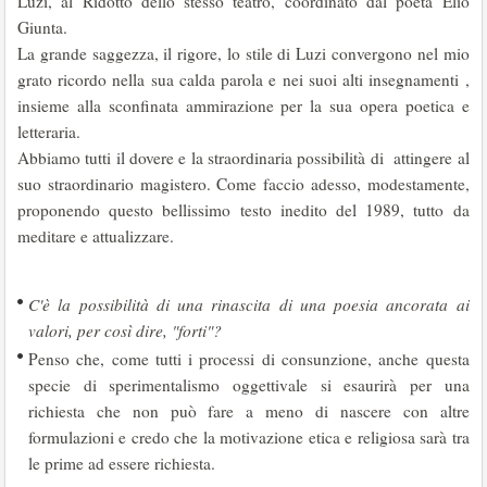
Luzi, al Ridotto dello stesso teatro, coordinato dal poeta Elio
Giunta.
La grande saggezza, il rigore, lo stile di Luzi convergono nel mio
grato ricordo nella sua calda parola e nei suoi alti insegnamenti ,
insieme alla sconfinata ammirazione per la sua opera poetica e
letteraria.
Abbiamo tutti il dovere e la straordinaria possibilità di attingere al
suo straordinario magistero. Come faccio adesso, modestamente,
proponendo questo bellissimo testo inedito del 1989, tutto da
meditare e attualizzare.
C'è la possibilità di una rinascita di una poesia ancorata ai
valori, per così dire, "forti"?
Penso che, come tutti i processi di consunzione, anche questa
specie di sperimentalismo oggettivale si esaurirà per una
richiesta che non può fare a meno di nascere con altre
formulazioni e credo che la motivazione etica e religiosa sarà tra
le prime ad essere richiesta.