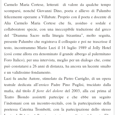
Carmelo Maria Cortese, letterati di valore da qualche tempo
scomparsi, nonché Giovanni Dino, poeta e allievo di Palumbo
felicemente operante a Villabate. Proprio con il poeta e docente di
Alia Carmelo Maria Cortese che fu, assiduo e sodale e
collaboratore specie, con una ineccepibile traduzione dal greco
del “Dramma Sacro nella liturgia bizantina”, molto seguita,
presente Palumbo che registrava il colloquio e poi ne trascrisse il
testo, incontrammo Mario Luzi il 14 luglio 1989 al Jolly Hotel
(così come allora era denominato il grande albergo al palermitano
Foro Italico), per una intervista, meglio per un dialogo che, come
può constatarsi a 26 anni di distanza, ha ancora un lucente smalto
e un validissimo fondamento.
Luzi fu anche Autore, stimolato da Pietro Carriglio, di un opera
teatrale dedicata all’eroico Padre Pino Puglisi, trucidato dalla
mafia, dal titolo
Il fiore del dolore
del 2003, alla cui prima al
Teatro Biondo assistetti partecipe e che ebbe un seguito
l’indomani con un incontro-recitals, con la partecipazione della
poetessa Caterina Trombetti, con la partecipazione dello stesso