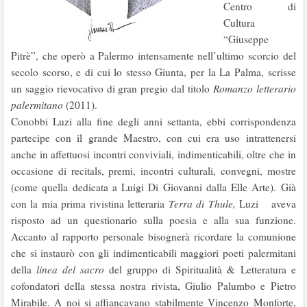
Centro di
Cultura
“Giuseppe
Pitrè”, che operò a Palermo intensamente nell’ultimo scorcio del
secolo scorso, e di cui lo stesso Giunta, per la La Palma, scrisse
un saggio rievocativo di gran pregio dal titolo
Romanzo letterario
palermitano
(2011).
Conobbi Luzi alla fine degli anni settanta, ebbi corrispondenza
partecipe con il grande Maestro, con cui era uso intrattenersi
anche in affettuosi incontri conviviali, indimenticabili, oltre che in
occasione di recitals, premi, incontri culturali, convegni, mostre
(come quella dedicata a Luigi Di Giovanni dalla Elle Arte). Già
con la mia prima rivistina letteraria
Terra di Thule,
Luzi aveva
risposto ad un questionario sulla poesia e alla sua funzione.
Accanto al rapporto personale bisognerà ricordare la comunione
che si instaurò con gli indimenticabili maggiori poeti palermitani
della
linea del sacro
del gruppo di Spiritualità & Letteratura e
cofondatori della stessa nostra rivista, Giulio Palumbo e Pietro
Mirabile. A noi si affiancavano stabilmente Vincenzo Monforte,