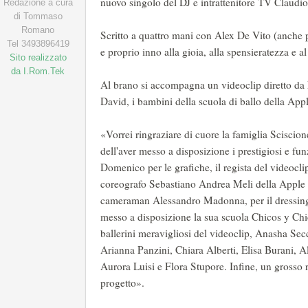
nuovo singolo del DJ e intrattenitore TV Claudi
Redazione a cura
di Tommaso
Romano
Scritto a quattro mani con Alex De Vito (anche
Tel 3493896419
e proprio inno alla gioia, alla spensieratezza e al
Sito realizzato
da I.Rom.Tek
Al brano si accompagna un videoclip diretto da 
David, i bambini della scuola di ballo della App
«Vorrei ringraziare di cuore la famiglia Sciscion
dell'aver messo a disposizione i prestigiosi e fu
Domenico per le grafiche, il regista del videocli
coreografo Sebastiano Andrea Meli della Apple S
cameraman Alessandro Madonna, per il dressing 
messo a disposizione la sua scuola Chicos y Chic
ballerini meravigliosi del videoclip, Anasha Se
Arianna Panzini, Chiara Alberti, Elisa Burani, A
Aurora Luisi e Flora Stupore. Infine, un grosso 
progetto».