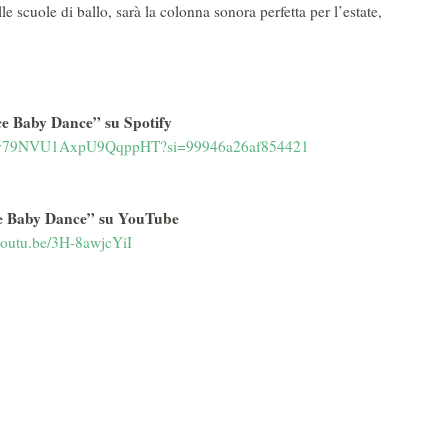
scuole di ballo, sarà la colonna sonora perfetta per l’estate,
e Baby Dance” su Spotify
CJy79NVU1AxpU9QqppHT?
si=99946a26af854421
e Baby Dance” su YouTube
/youtu.be/3H-8awjcYiI