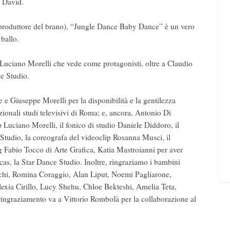
o David.
 produttore del brano), “Jungle Dance Baby Dance” è un vero
 ballo.
Luciano Morelli che vede come protagonisti, oltre a Claudio
le Studio.
e e Giuseppe Morelli per la disponibilità e la gentilezza
nzionali studi televisivi di Roma; e, ancora, Antonio Di
p Luciano Morelli, il fonico di studio Daniele Diddoro, il
tudio, la coreografa del videoclip Rosanna Musci, il
Fabio Tocco di Arte Grafica, Katia Mastroianni per aver
as, la Star Dance Studio. Inoltre, ringraziamo i bambini
cchi, Romina Coraggio, Alan Liput, Noemi Pagliarone,
lexia Cirillo, Lucy Shehu, Chloe Bekteshi, Amelia Teta,
ringraziamento va a Vittorio Rombolà per la collaborazione al