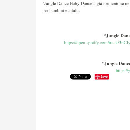
"Jungle Dance Baby Dance”, già tormentone nelle 
per bambini e adulti.
“Jungle Danc
https://open.spotify.com/
track/3n
“Jungle Danc
https:/
Save