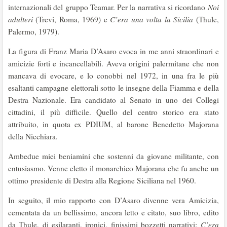
internazionali del gruppo Teamar. Per la narrativa si ricordano
Noi
adulteri
(Trevi, Roma, 1969) e
C’era una volta la Sicilia
(Thule,
Palermo, 1979).
La figura di Franz Maria D’Asaro evoca in me anni straordinari e
amicizie forti e incancellabili. Aveva origini palermitane che non
mancava di evocare, e lo conobbi nel 1972, in una fra le più
esaltanti campagne elettorali sotto le insegne della Fiamma e della
Destra Nazionale. Era candidato al Senato in uno dei Collegi
cittadini, il più difficile. Quello del centro storico era stato
attribuito, in quota ex PDIUM, al barone Benedetto Majorana
della Nicchiara.
Ambedue miei beniamini che sostenni da giovane militante, con
entusiasmo. Venne eletto il monarchico Majorana che fu anche un
ottimo presidente di Destra alla Regione Siciliana nel 1960.
In seguito, il mio rapporto con D’Asaro divenne vera Amicizia,
cementata da un bellissimo, ancora letto e citato, suo libro, edito
da Thule, di esilaranti, ironici, finissimi bozzetti narrativi:
C’era