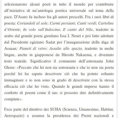
selezionarono alcuni poeti in tutto il mondo per contribuire
all’iniziativa di un’antologia poetica universale sul tema della
pace, D’Asaro fu incluso fra gli autori prescelti. Fra i suoi libri di
poesia:
Coriandoli al sole
;
Carmi persiani
;
Canti verdi
;
Cartoline
d’Oriente
;
In volo sull’Indocina
;
Il canto del Nilo
, tradotto in
arabo dal grande poeta giordano Issa I. Nouri e poi fatto adottare
dal Presidente egiziano Sadat per l’inaugurazione della diga di
Assuan
;
Pianeti di vetro; Assalto allo spazio,
tradotto in molte
lingue, anche in giapponese da Hiroshi Nakaema, e diventato
testo teatrale. Significativo il commento dell’astronauta John
Glenn: «Peccato che lei non sia astronauta e che io non sia poeta
perché lei ha saputo descrivere ciò che ha potuto soltanto
immaginare e io non sono in grado di descrivere con la stessa
efficacia ciò che ho visto. Quando le grandi imprese hanno il
conforto di poemi come il suo si possono dire definitivamente
compiute».
Fece parte del direttivo dei SUHA (Scienza, Umanesimo, Habitat,
Aerospazio) e assunse la presidenza dei Premi nazionali e