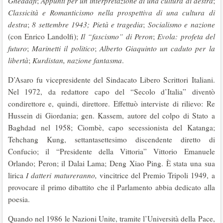
Gheddafi
;
Appunti per un’interpretazione di una cultura di destra
;
Classicità e Romanticismo nella prospettiva di una cultura di
destra
;
8 settembre 1943; Pietà e tragedia
;
Socialismo e nazione
(con Enrico Landolfi);
Il “fascismo” di Peron
;
Evola: profeta del
futuro
;
Marinetti il politico
;
Alberto Giaquinto un caduto per la
libertà
;
Kurdistan, nazione fantasma
.
D’Asaro fu vicepresidente del Sindacato Libero Scrittori Italiani.
Nel 1972, da redattore capo del “Secolo d’Italia” diventò
condirettore e, quindi, direttore. Effettuò interviste di rilievo: Re
Hussein di Giordania; gen. Kassem, autore del colpo di Stato a
Baghdad nel 1958; Ciombè, capo secessionista del Katanga;
Tehchang Kung, settantasettesimo discendente diretto di
Confucio; il “Presidente della Vittoria” Vittorio Emanuele
Orlando; Peron; il Dalai Lama; Deng Xiao Ping. È stata una sua
lirica
I datteri matureranno,
vincitrice del Premio Tripoli 1949, a
provocare il primo dibattito che il Parlamento abbia dedicato alla
poesia.
Quando nel 1986 le Nazioni Unite, tramite l’Università della Pace,