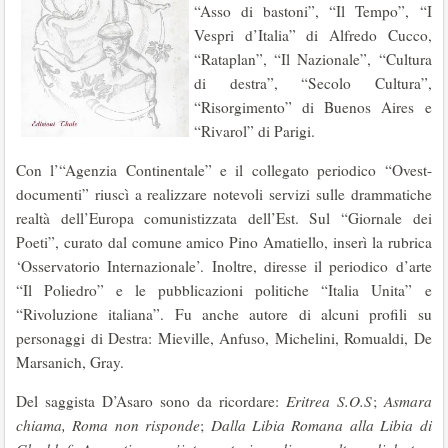
“Asso di bastoni”, “Il Tempo”, “I
Vespri d’Italia” di Alfredo Cucco,
“Rataplan”, “Il Nazionale”, “Cultura
di destra”, “Secolo Cultura”,
“Risorgimento” di Buenos Aires e
“Rivarol” di Parigi.
Con l’“Agenzia Continentale” e il collegato periodico “Ovest-
documenti” riuscì a realizzare notevoli servizi sulle drammatiche
realtà dell’Europa comunistizzata dell’Est. Sul “Giornale dei
Poeti”, curato dal comune amico Pino Amatiello, inserì la rubrica
‘Osservatorio Internazionale’. Inoltre, diresse il periodico d’arte
“Il Poliedro” e le pubblicazioni politiche “Italia Unita” e
“Rivoluzione italiana”. Fu anche autore di alcuni profili su
personaggi di Destra: Mieville, Anfuso, Michelini, Romualdi, De
Marsanich, Gray.
Del saggista D’Asaro sono da ricordare:
Eritrea S.O.S
;
Asmara
chiama, Roma non risponde
;
Dalla Libia Romana alla Libia di