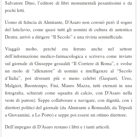
Salvatore Dino, l’editore di libri monumentali pesantissimi e da
pochi letti.
Uomo di fiducia di Almirante, D’Asaro non coronò però il sogno
del laticlavio, come quasi tutti gli uomini di cultura di autentica
Destra; arrivò a dirigere “Il Secolo” e una rivista semiufficiale.
Viaggiò molto, perché era ferrato anche nel settore
dell’informazione medico-farmacologica e scriveva come inviato
sul giornale di Giuseppe gesualdi “Il Corriere di Roma”, e svolse
un ruolo di “allenatore” di uomini e intelligenze al “Secolo
d’Italia”, poi divenuti più o meno celebri (Gasparri, Urso,
Malgieri, Buontempo, Fini, Mauro Mazza, tutti eternati in una
fotografia, schierati come squadra di calcio, con D’Asaro nella
veste di patron). Seppe collaborare e navigare, con dignità, con i
direttori politici del giornale (da Almirante a Romualdi, da Tripodi
a Giovannini, a Lo Porto) e seppe poi essere un ottimo direttore.
Dell’impegno di D’Asaro restano i libri e i tanti articoli.