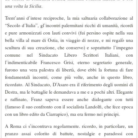
una volta la Sicilia
.
Trent’anni d’intese reciproche, la mia saltuaria collaborazione al
“Secolo d’Italia”, gl’incontri palermitani ricchi di umanità, ricordi
e pure armonizzati con lauti convivi (fui persino ospite nella sua
bella villa al mare di Ostia, in viaggio di nozze, e mi regalò una
scultura di sua creazione, che conservo) e soprattutto l’impegno
comune nel Sindacato Libero Scrittori Italiani, con
l’indimenticabile Francesco Grisi, eterno segretario generale,
furono una vera palestra di libertà, dove ebbi la fortuna di fare
fondamentali incontri, come più volte, anche in questo libro,
ricordato. Al Sindacato, D’Asaro era il riferimento degli uomini di
Destra, ma le battaglie le demandava a me e a pochi altri. Elegante
e raffinato, Franz sapeva essere anche dialogante con tutti
(famoso il suo confronto con il socialista Landolfi, che fece epoca
con un libro edito da Ciarrapico), ma era fermo nei principi.
A Roma ci s’incontrava regolarmente. ricordo, in particolare, un
pranzo assai colorito di battute, nostalgie e paradossi con