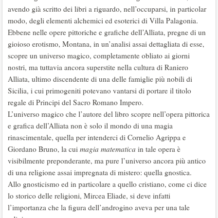
avendo già scritto dei libri a riguardo, nell’occuparsi, in particolar
modo, degli elementi alchemici ed esoterici di Villa Palagonia.
Ebbene nelle opere pittoriche e grafiche dell’Alliata, pregne di un
gioioso erotismo, Montana, in un’analisi assai dettagliata di esse,
scopre un universo magico, completamente obliato ai giorni
nostri, ma tuttavia ancora superstite nella cultura di Raniero
Alliata, ultimo discendente di una delle famiglie più nobili di
Sicilia, i cui primogeniti potevano vantarsi di portare il titolo
regale di Principi del Sacro Romano Impero.
L’universo magico che l’autore del libro scopre nell’opera pittorica
e grafica dell’Alliata non è solo il mondo di una magia
rinascimentale, quella per intenderci di Cornelio Agrippa e
Giordano Bruno, la cui
magia matematica
in tale opera è
visibilmente preponderante, ma pure l’universo ancora più antico
di una religione assai impregnata di mistero: quella gnostica.
Allo gnosticismo ed in particolare a quello cristiano, come ci dice
lo storico delle religioni, Mircea Eliade, si deve infatti
l’importanza che la figura dell’androgino aveva per una tale