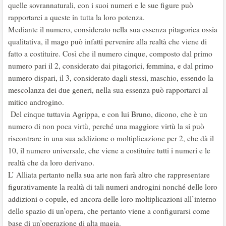
quelle sovrannaturali, con i suoi numeri e le sue figure può
rapportarci a queste in tutta la loro potenza.
Mediante il numero, considerato nella sua essenza pitagorica ossia
qualitativa, il mago può infatti pervenire alla realtà che viene di
fatto a costituire. Così che il numero cinque, composto dal primo
numero pari il 2, considerato dai pitagorici, femmina, e dal primo
numero dispari, il 3, considerato dagli stessi, maschio, essendo la
mescolanza dei due generi, nella sua essenza può rapportarci al
mitico androgino.
Del cinque tuttavia Agrippa, e con lui Bruno, dicono, che è un
numero di non poca virtù, perché una maggiore virtù la si può
riscontrare in una sua addizione o moltiplicazione per 2, che dà il
10, il numero universale, che viene a costituire tutti i numeri e le
realtà che da loro derivano.
L’ Alliata pertanto nella sua arte non farà altro che rappresentare
figurativamente la realtà di tali numeri androgini nonché delle loro
addizioni o copule, ed ancora delle loro moltiplicazioni all’interno
dello spazio di un’opera, che pertanto viene a configurarsi come
base di un’operazione di alta magia.