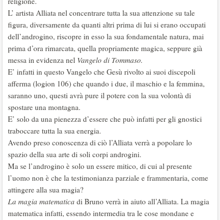
religione.
L’ artista Alliata nel concentrare tutta la sua attenzione su tale
figura, diversamente da quanti altri prima di lui si erano occupati
dell’androgino, riscopre in esso la sua fondamentale natura, mai
prima d’ora rimarcata, quella propriamente magica, seppure già
messa in evidenza nel
Vangelo di Tommaso.
E’ infatti in questo Vangelo che Gesù rivolto ai suoi discepoli
afferma (logion 106) che quando i due, il maschio e la femmina,
saranno uno, questi avrà pure il potere con la sua volontà di
spostare una montagna.
E’ solo da una pienezza d’essere che può infatti per gli gnostici
traboccare tutta la sua energia.
Avendo preso conoscenza di ciò l’Alliata verrà a popolare lo
spazio della sua arte di soli corpi androgini.
Ma se l’androgino è solo un essere mitico, di cui al presente
l’uomo non è che la testimonianza parziale e frammentaria, come
attingere alla sua magia?
La magia matematica
di Bruno verrà in aiuto all’Alliata. La magia
matematica infatti, essendo intermedia tra le cose mondane e