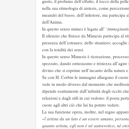
gusto, il profumo dell’olfatto, il tocco della pell
nella sua etimologia di aistesis, come percezione
meandri del basso, dell’inferiore, ma partecipa 
dell’Anima.
In questo senso mimes è legata all’ ‘
immaginati
Il silenzio che fluisce da Mimesis partecipa al r
presenza dell’estraneo, dello straniero; accoglie 
con la totalità dei sensi.
In questo senso Mimesis è ricreazione, processo 
spezzato, dando entusiasmo e tristezza all’agire 
divino che si esprime nell’incanto della natura e 
Se con H. Corbin le immagini allargano il cuore 
vede in modo diverso dal momento che moltissim
dipende esattamente dall’infinità degli occhi ch
relazioni e dagli stili in cui vedono: il poeta pe
cuore agli altri ciò che lui ha potuto vedere.
La sua funzione opera, inoltre, nel regno appa
«
l’artista da un lato è un essere umano, perso
quanto artista, egli non è né autoerotico, né e