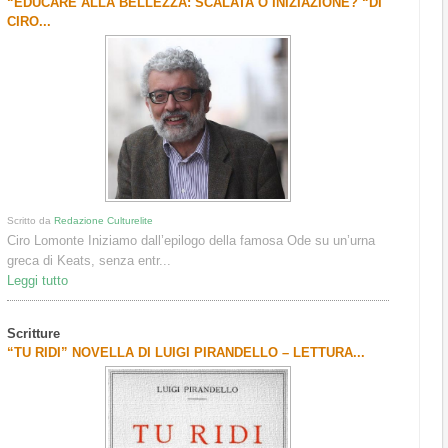
“EDUCARE ALLA BELLEZZA: SCALATA O INIZIAZIONE? “DI
CIRO...
Scritto da
Redazione Culturelite
Ciro Lomonte Iniziamo dall’epilogo della famosa Ode su un’urna
greca di Keats, senza entr...
Leggi tutto
Scritture
“TU RIDI” NOVELLA DI LUIGI PIRANDELLO – LETTURA...