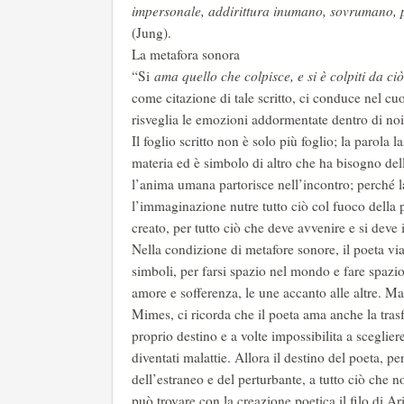
impersonale, addirittura inumano, sovrumano, p
(Jung).
La metafora sonora
“Si
ama quello che colpisce, e si è colpiti da ci
come citazione di tale scritto, ci conduce nel cu
risveglia le emozioni addormentate dentro di no
Il foglio scritto non è solo più foglio; la parola
materia ed è simbolo di altro che ha bisogno de
l’anima umana partorisce nell’incontro; perché la
l’immaginazione nutre tutto ciò col fuoco della 
creato, per tutto ciò che deve avvenire e si deve 
Nella condizione di metafore sonore, il poeta vi
simboli, per farsi spazio nel mondo e fare spazi
amore e sofferenza, le une accanto alle altre. Ma
Mimes, ci ricorda che il poeta ama anche la tras
proprio destino e a volte impossibilita a sceglie
diventati malattie. Allora il destino del poeta, pe
dell’estraneo e del perturbante, a tutto ciò che 
può trovare con la creazione poetica il filo di A