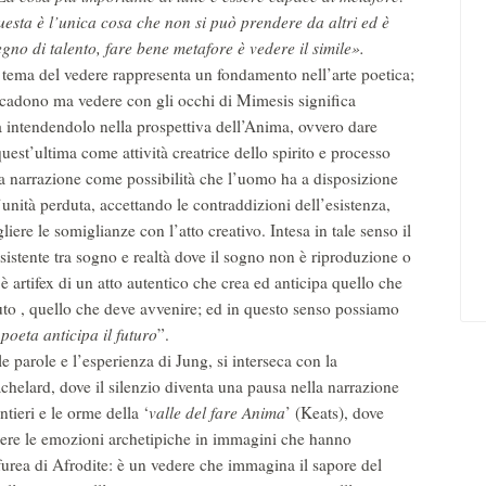
uesta è l’unica cosa che non si può prendere da altri ed è
egno di talento, fare bene metafore è vedere il simile».
l tema del vedere rappresenta un fondamento nell’arte poetica;
e accadono ma vedere con gli occhi di Mimesis significa
a intendendolo nella prospettiva dell’Anima, ovvero dare
st’ultima come attività creatrice dello spirito e processo
lla narrazione come possibilità che l’uomo ha a disposizione
’unità perduta, accettando le contraddizioni dell’esistenza,
gliere le somiglianze con l’atto creativo. Intesa in tale senso il
sistente tra sogno e realtà dove il sogno non è riproduzione o
è artifex di un atto autentico che crea ed anticipa quello che
iuto , quello che deve avvenire; ed in questo senso possiamo
l poeta anticipa il futuro
”.
 parole e l’esperienza di Jung, si interseca con la
 Bachelard, dove il silenzio diventa una pausa nella narrazione
ntieri e le orme della ‘
valle del fare Anima
’ (Keats), dove
imere le emozioni archetipiche in immagini che hanno
furea di Afrodite: è un vedere che immagina il sapore del