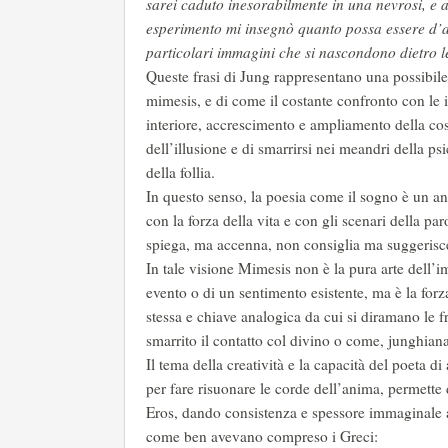
sarei caduto inesorabilmente in una nevrosi, e a
esperimento mi insegnò quanto possa essere d’ai
particolari immagini che si nascondono dietro l
Queste frasi di Jung rappresentano una possibile
mimesis, e di come il costante confronto con le 
interiore, accrescimento e ampliamento della co
dell’illusione e di smarrirsi nei meandri della p
della follia.
In questo senso, la poesia come il sogno è un a
con la forza della vita e con gli scenari della p
spiega, ma accenna, non consiglia ma suggerisc
In tale visione Mimesis non è la pura arte dell’i
evento o di un sentimento esistente, ma è la forza
stessa e chiave analogica da cui si diramano le 
smarrito il contatto col divino o come, junghia
Il tema della creatività e la capacità del poeta d
per fare risuonare le corde dell’anima, permette
Eros, dando consistenza e spessore immaginale al
come ben avevano compreso i Greci: