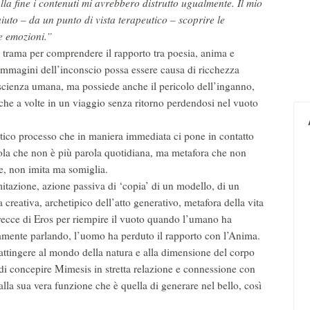
lla fine i contenuti mi avrebbero distrutto ugualmente. Il mio
uto – da un punto di vista terapeutico – scoprire le
e emozioni.”
 trama per comprendere il rapporto tra poesia, anima e
immagini dell’inconscio possa essere causa di ricchezza
scienza umana, ma possiede anche il pericolo dell’inganno,
siche a volte in un viaggio senza ritorno perdendosi nel vuoto
ntico processo che in maniera immediata ci pone in contatto
arola che non è più parola quotidiana, ma metafora che non
e, non imita ma somiglia.
mitazione, azione passiva di ‘copia’ di un modello, di un
 creativa, archetipico dell’atto generativo, metafora della vita
frecce di Eros per riempire il vuoto quando l’umano ha
namente parlando, l’uomo ha perduto il rapporto con l’Anima.
i attingere al mondo della natura e alla dimensione del corpo
 di concepire Mimesis in stretta relazione e connessione con
la sua vera funzione che è quella di generare nel bello, così