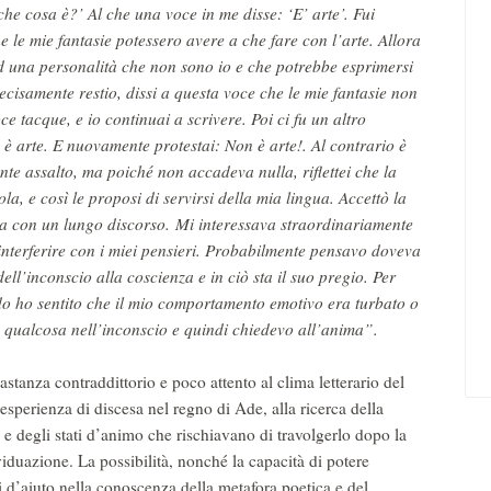
che cosa è?’ Al che una voce in me disse: ‘E’ arte’. Fui
e le mie fantasie potessero avere a che fare con l’arte. Allora
d una personalità che non sono io e che potrebbe esprimersi
ecisamente restio, dissi a questa voce che le mie fantasie non
ce tacque, e io continuai a scrivere. Poi ci fu un altro
ta è arte. E nuovamente protestai: Non è arte!. Al contrario è
te assalto, ma poiché non accadeva nulla, riflettei che la
, e così le proposi di servirsi della mia lingua. Accettò la
sta con un lungo discorso. Mi interessava straordinariamente
 interferire con i miei pensieri. Probabilmente pensavo doveva
ll’inconscio alla coscienza e in ciò sta il suo pregio. Per
o ho sentito che il mio comportamento emotivo era turbato o
a qualcosa nell’inconscio e quindi chiedevo all’anima”.
bastanza contraddittorio e poco attento al clima letterario del
esperienza di discesa nel regno di Ade, alla ricerca della
e degli stati d’animo che rischiavano di travolgerlo dopo la
viduazione. La possibilità, nonché la capacità di potere
 d’aiuto nella conoscenza della metafora poetica e del