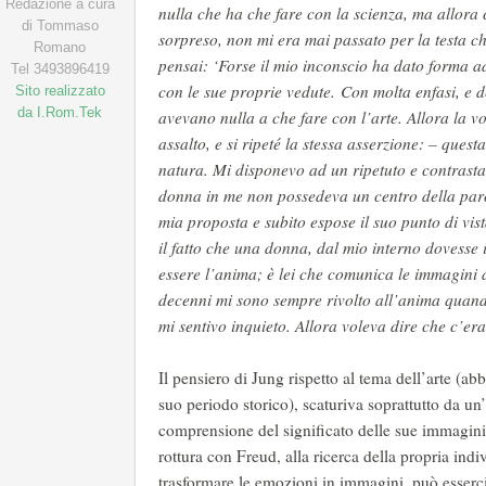
Redazione a cura
nulla che ha che fare con la scienza, ma allora 
di Tommaso
sorpreso, non mi era mai passato per la testa ch
Romano
pensai: ‘Forse il mio inconscio ha dato forma a
Tel 3493896419
con le sue proprie vedute.
Con molta enfasi, e d
Sito realizzato
da I.Rom.Tek
avevano nulla a che fare con l’arte. Allora la vo
assalto, e si ripeté la stessa asserzione: – ques
natura. Mi disponevo ad un ripetuto e contrastan
donna in me non possedeva un centro della parola
mia proposta e subito espose il suo punto di vi
il fatto che una donna, dal mio interno dovesse
essere l’anima; è lei che comunica le immagini de
decenni mi sono sempre rivolto all’anima quand
mi sentivo inquieto. Allora voleva dire che c’er
Il pensiero di Jung rispetto al tema dell’arte (ab
suo periodo storico), scaturiva soprattutto da un’
comprensione del significato delle sue immagini 
rottura con Freud, alla ricerca della propria indi
trasformare le emozioni in immagini, può esserci