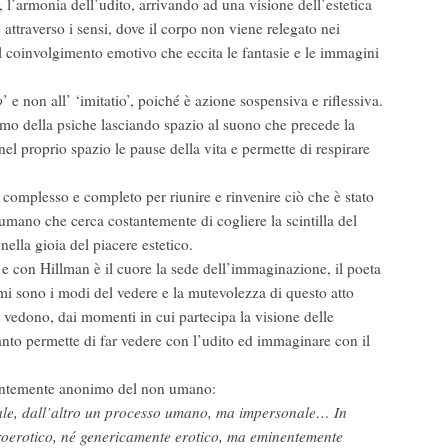
e, l’armonia dell’udito, arrivando ad una visione dell’estetica
 attraverso i sensi, dove il corpo non viene relegato nei
al coinvolgimento emotivo che eccita le fantasie e le immagini
o
’ e non all’ ‘imitatio’, poiché è azione sospensiva e riflessiva.
itmo della psiche lasciando spazio al suono che precede la
nel proprio spazio le pause della vita e permette di respirare
complesso e completo per riunire e rinvenire ciò che è stato
umano che cerca costantemente di cogliere la scintilla del
nella gioia del piacere estetico.
e con Hillman è il cuore la sede dell’immaginazione, il poeta
i sono i modi del vedere e la mutevolezza di questo atto
e vedono, dai momenti in cui partecipa la visione delle
rtanto permette di far vedere con l’udito ed immaginare con il
rentemente anonimo del non umano:
nale, dall’altro un processo umano, ma impersonale… In
teroerotico, né genericamente erotico, ma eminentemente