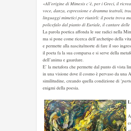
«All’origine di Mimesis c’è, per i Greci, il ricre
voce, danza, espressione e dramma teatrali, trad
linguaggi mimetici per riunirli: il poeta trova m
policefalo dal pianto di Euriale, il cantare dell
La parola poetica affonda le sue radici nella Mi
ma si pone come ricerca dell’archetipo della vita
e permette alla nascita/morte di fare il suo ingr
il poeta fa la sua comparsa e si serve della meta
dell’anima e guardare.
E’ la metafora che permette dal punto di vista lin
in una visione dove il cosmo è pervaso da una A
similitudine, creando quella condizione di ‘
part
enigmi della poesia.
L
A
e
«