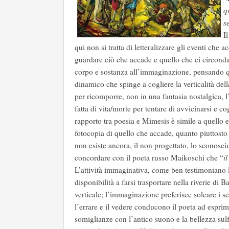
q
s
I
qui non si tratta di letteralizzare gli eventi ch
guardare ciò che accade e quello che ci circond
corpo e sostanza all’immaginazione, pensando que
dinamico che spinge a cogliere la verticalità de
per ricomporre, non in una fantasia nostalgica, l
fatta di vita/morte per tentare di avvicinarsi e co
rapporto tra poesia e Mimesis è simile a quello e
fotocopia di quello che accade, quanto piuttosto 
non esiste ancora, il non progettato, lo sconosc
concordare con il poeta russo Maikoschi che “
i
L’attività immaginativa, come ben testimoniano le
disponibilità a farsi trasportare nella riverie di
verticale; l’immaginazione preferisce solcare i se
l’errare e il vedere conducono il poeta ad espr
somiglianze con l’antico suono e la bellezza sul