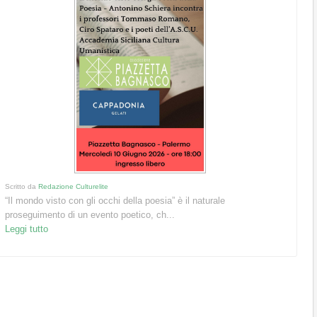
Scritto da
Redazione Culturelite
“Il mondo visto con gli occhi della poesia” è il naturale
proseguimento di un evento poetico, ch...
Leggi tutto