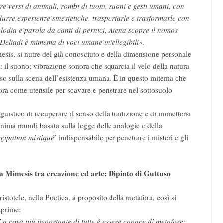
are versi di animali, rombi di tuoni, suoni e gesti umani, con
urre esperienze sinestetiche, trasportarle e trasformarle con
elodia e parola da canti di pernici, Atena scopre il nomos
e Deliadi è mimema di voci umane intellegibili».
mesis, si nutre del già conosciuto e della dimensione personale
: il suono; vibrazione sonora che squarcia il velo della natura
esso sulla scena dell’esistenza umana. È in questo mitema che
fora come utensile per scavare e penetrare nel sottosuolo
guistico di recuperare il senso della tradizione e di immettersi
nima mundi basata sulla legge delle analogie e della
eçipation mistiquè
’ indispensabile per penetrare i misteri e gli
a Mimesis tra creazione ed arte: Dipinto di Guttuso
ristotele, nella Poetica, a proposito della metafora, così si
sprime:
La cosa più importante di tutte è essere capace di metafore: