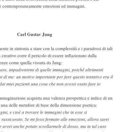
 è contemporaneamente emozioni ed immagini.
Carl Gustav Jung
te in sintonia a stare con la complessità e i paradossi di tali
eativo corre il pericolo di essere inflazionato dalla
enze come quella vissuta da Jung:
sare, impadronirmi di quelle immagini, poiché altrimenti
si di me: un motivo importante per fare questo tentativo era il
ai miei pazienti una cosa che non avessi osato fare io
 immaginazione acquista una valenza prospettica e indice di un
 una delle metafore di base della dimensione poetica:
ini, e cioè a trovare le immagini che in esse si
assicurato. Se mi fossi fermato alle emozioni, allora sarei
se avrei anche potuto scrollarmele di dosso, ma in tal caso