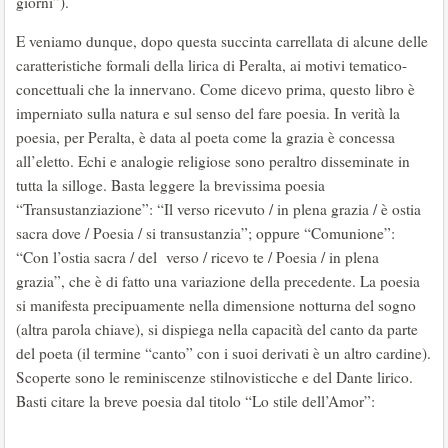
giorni”).
E veniamo dunque, dopo questa succinta carrellata di alcune delle
caratteristiche formali della lirica di Peralta, ai motivi tematico-
concettuali che la innervano. Come dicevo prima, questo libro è
imperniato sulla natura e sul senso del fare poesia. In verità la
poesia, per Peralta, è data al poeta come la grazia è concessa
all’eletto. Echi e analogie religiose sono peraltro disseminate in
tutta la silloge. Basta leggere la brevissima poesia
“Transustanziazione”: “Il verso ricevuto / in plena grazia / è ostia
sacra dove / Poesia / si transustanzia”; oppure “Comunione”:
“Con l’ostia sacra / del verso / ricevo te / Poesia / in plena
grazia”, che è di fatto una variazione della precedente. La poesia
si manifesta precipuamente nella dimensione notturna del sogno
(altra parola chiave), si dispiega nella capacità del canto da parte
del poeta (il termine “canto” con i suoi derivati è un altro cardine).
Scoperte sono le reminiscenze stilnovisticche e del Dante lirico.
Basti citare la breve poesia dal titolo “Lo stile dell’Amor”: