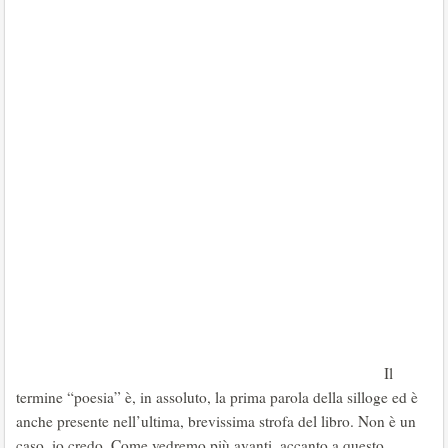
Il
termine “poesia” è, in assoluto, la prima parola della silloge ed è
anche presente nell’ultima, brevissima strofa del libro. Non è un
caso, io credo. Come vedremo più avanti, accanto a questo