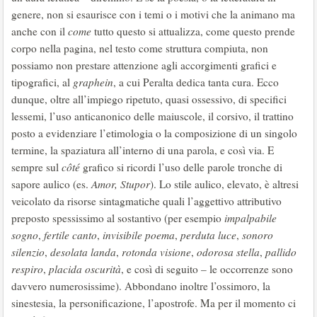
genere, non si esaurisce con i temi o i motivi che la animano ma
anche con il
come
tutto questo si attualizza, come questo prende
corpo nella pagina, nel testo come struttura compiuta, non
possiamo non prestare attenzione agli accorgimenti grafici e
tipografici, al
graphein
, a cui Peralta dedica tanta cura. Ecco
dunque, oltre all’impiego ripetuto, quasi ossessivo, di specifici
lessemi, l’uso anticanonico delle maiuscole, il corsivo, il trattino
posto a evidenziare l’etimologia o la composizione di un singolo
termine, la spaziatura all’interno di una parola, e così via. E
sempre sul
côté
grafico si ricordi l’uso delle parole tronche di
sapore aulico (es.
Amor, Stupor
). Lo stile aulico, elevato, è altresi
veicolato da risorse sintagmatiche quali l’aggettivo attributivo
preposto spessissimo al sostantivo (per esempio
impalpabile
sogno
,
fertile canto
,
invisibile poema
,
perduta luce
,
sonoro
silenzio
,
desolata landa
,
rotonda visione
,
odorosa stella
,
pallido
respiro
,
placida oscurità
, e così di seguito – le occorrenze sono
davvero numerosissime). Abbondano inoltre l’ossimoro, la
sinestesia, la personificazione, l’apostrofe. Ma per il momento ci