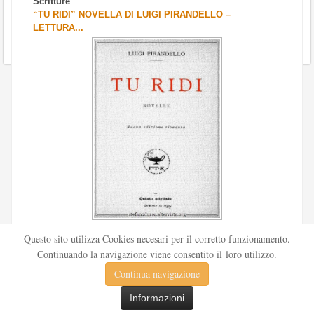
Scritture
“TU RIDI” NOVELLA DI LUIGI PIRANDELLO –
LETTURA...
Scritto da
Redazione Culturelite
Questo sito utilizza Cookies necesari per il corretto funzionamento.
Pubblicata nel 1912 sul «Corriere della sera», la novella Tu
Continuando la navigazione viene consentito il loro utilizzo.
ridi fu successivamente inserita nella ...
Continua navigazione
Leggi tutto
Informazioni