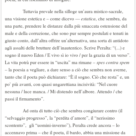
Tuttavia prevale nella silloge un’aura mistico-sacrale,
una visione estetica e – come dicevo —
estatica
, che sembra, da
una parte, prendere le distanze dalla più smaccata ostensione del
male e della corruzione, che sono pur sempre postulati e tenuti in
giusto conto, dall’altra offrire un’alternativa, una sorta di antidoto
agli assalti delle brutture dell’inautentico. Scrive Peralta: “(...) e
sogno il nuovo Eden / E vivo sì io vivo / per la grazia di un verso”.
La vita potrà pur essere in “uscita” ma rimane –
spes contra spem
– la poesia a vegliare, a dare senso a ciò che sembra non averne,
tanto che il poeta può dichiarare: “È il sogno. Ciò che resta” e, un
po’ più avanti, con quasi ungarettiana incisività: “Nel cuore
nessuna / luce manca. / Mi distendo nell’albore. Attendo / che
passi il firmamento”.
Ad onta di tutto ciò che sembra congiurare contro (il
“selvaggio progresso”, la “perdita d’amore”, il “nerissimo
scontento”, gli “uomini-inverno”), Peralta crede ancora – lo
accennavo prima – che il poeta, il bardo, abbia una missione da