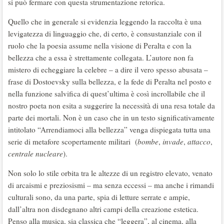
si può fermare con questa strumentazione retorica.
Quello che in generale si evidenzia leggendo la raccolta è una
levigatezza di linguaggio che, di certo, è consustanziale con il
ruolo che la poesia assume nella visione di Peralta e con la
bellezza che a essa è strettamente collegata. L’autore non fa
mistero di echeggiare la celebre – a dire il vero spesso abusata –
frase di Dostoevsky sulla bellezza, e la fede di Peralta nel posto e
nella funzione salvifica di quest’ultima è così incrollabile che il
nostro poeta non esita a suggerire la necessità di una resa totale da
parte dei mortali. Non è un caso che in un testo significativamente
intitolato “Arrendiamoci alla bellezza” venga dispiegata tutta una
serie di metafore scopertamente militari (
bombe
,
invade
,
attacco
,
centrale
nucleare
).
Non solo lo stile orbita tra le altezze di un registro elevato, venato
di arcaismi e preziosismi – ma senza eccessi – ma anche i rimandi
culturali sono, da una parte, spia di letture serrate e ampie,
dall’altra non disdegnano altri campi della creazione estetica.
Penso alla musica, sia classica che “leggera”, al cinema, alla