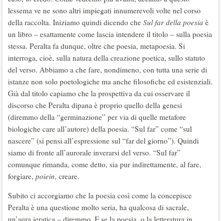
lessema ve ne sono altri impiegati innumerevoli volte nel corso
della raccolta. Iniziamo quindi dicendo che
Sul far della poesia
è
un libro – esattamente come lascia intendere il titolo – sulla poesia
stessa. Peralta fa dunque, oltre che poesia, metapoesia. Si
interroga, cioè, sulla natura della creazione poetica, sullo statuto
del verso. Abbiamo a che fare, nondimeno, con tutta una serie di
istanze non solo poetologiche ma anche filosofiche ed esistenziali.
Già dal titolo capiamo che la prospettiva da cui osservare il
discorso che Peralta dipana è proprio quello della genesi
(diremmo della “germinazione” per via di quelle metafore
biologiche care all’autore) della poesia. “Sul far” come “sul
nascere” (si pensi all’espressione sul “far del giorno”). Quindi
siamo di fronte all’aurorale inverarsi del verso. “Sul far”
comunque rimanda, come detto, sia pur indirettamente, al fare,
forgiare,
poiein
, creare.
Subito ci accorgiamo che la poesia così come la concepisce
Peralta è una questione molto seria, ha qualcosa di sacrale,
un’aura ieratica – diremmo. E se la poesia, o la letteratura in