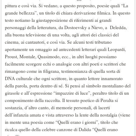
pittura e così via. Si vedano, a questo proposito, poesie quali “La
grande bellezza”, un titolo di chiara derivazione filmica. In questo
testo notiamo la giustapposizione di riferimenti ai grandi
personaggi della letteratura, da Dostoevsky a Nievo, a Deledda,
alla buona televisione di una volta, agli attori dei classici del
cinema, ai cantautori, e così via. Se alcuni testi tributano
apertamente un omaggio ad antecedenti letterari quali Leopardi,
Proust, Montale, Quasimodo, ecc., in altri luoghi possiamo
facilmente scorgere echi o analogie con altri poeti e scrittori che
rimangono come in filigrana, testimonianza di quella sorta di
DNA culturale che ogni scrittore, in quanto lettore innamorato
della parola, porta dentro di sé. Si pensi al simbolo montaliano del
girasole e all’espressione “impazzire di luce”, peraltro titolo di un
componimento della raccolta. Il tessuto poetico di Peralta si
sostanzia, d’altro canto, di memorie personali, di lacerti
dell’infanzia amata e vista attraverso la lente della nostalgia (viene
in mente una poesia come “Quelli erano i giorni”, titolo che
ricalca quello della celebre canzone di Dalida “Quelli erano