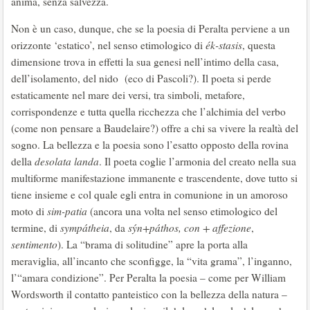
anima, senza salvezza.
Non è un caso, dunque, che se la poesia di Peralta perviene a un
orizzonte ‘estatico’, nel senso etimologico di
ék-stasis
, questa
dimensione trova in effetti la sua genesi nell’intimo della casa,
dell’isolamento, del nido (eco di Pascoli?). Il poeta si perde
estaticamente nel mare dei versi, tra simboli, metafore,
corrispondenze e tutta quella ricchezza che l’alchimia del verbo
(come non pensare a Baudelaire?) offre a chi sa vivere la realtà del
sogno. La bellezza e la poesia sono l’esatto opposto della rovina
della
desolata landa
. Il poeta coglie l’armonia del creato nella sua
multiforme manifestazione immanente e trascendente, dove tutto si
tiene insieme e col quale egli entra in comunione in un amoroso
moto di
sim-patia
(ancora una volta nel senso etimologico del
termine, di
sympátheia
, da
sýn+páthos, con + affezione
,
sentimento
). La “brama di solitudine” apre la porta alla
meraviglia, all’incanto che sconfigge, la “vita grama”, l’inganno,
l’“amara condizione”. Per Peralta la poesia – come per William
Wordsworth il contatto panteistico con la bellezza della natura –