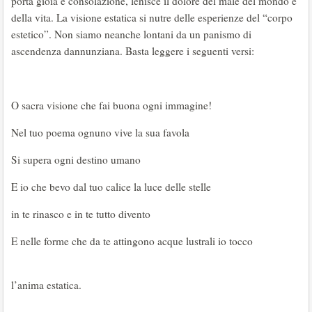
porta gioia e consolazione, lenisce il dolore del male del mondo e
della vita. La visione estatica si nutre delle esperienze del “corpo
estetico”. Non siamo neanche lontani da un panismo di
ascendenza dannunziana. Basta leggere i seguenti versi:
O sacra visione che fai buona ogni immagine!
Nel tuo poema ognuno vive la sua favola
Si supera ogni destino umano
E io che bevo dal tuo calice la luce delle stelle
in te rinasco e in te tutto divento
E nelle forme che da te attingono acque lustrali io tocco
l’anima estatica.