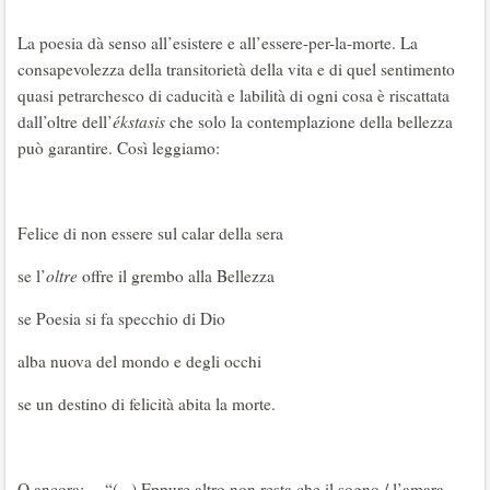
La poesia dà senso all’esistere e all’essere-per-la-morte. La
consapevolezza della transitorietà della vita e di quel sentimento
quasi petrarchesco di caducità e labilità di ogni cosa è riscattata
dall’oltre dell’
ékstasis
che solo la contemplazione della bellezza
può garantire. Così leggiamo:
Felice di non essere sul calar della sera
se l’
oltre
offre il grembo alla Bellezza
se Poesia si fa specchio di Dio
alba nuova del mondo e degli occhi
se un destino di felicità abita la morte.
O ancora: “(...) Eppure altro non resta che il sogno / l’amara