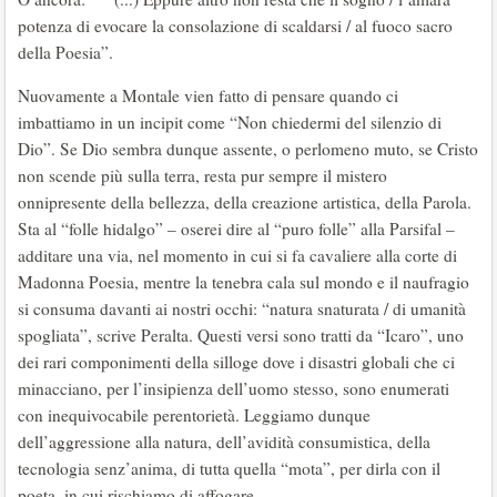
potenza di evocare la consolazione di scaldarsi / al fuoco sacro
della Poesia”.
Nuovamente a Montale vien fatto di pensare quando ci
imbattiamo in un incipit come “Non chiedermi del silenzio di
Dio”. Se Dio sembra dunque assente, o perlomeno muto, se Cristo
non scende più sulla terra, resta pur sempre il mistero
onnipresente della bellezza, della creazione artistica, della Parola.
Sta al “folle hidalgo” – oserei dire al “puro folle” alla Parsifal –
additare una via, nel momento in cui si fa cavaliere alla corte di
Madonna Poesia, mentre la tenebra cala sul mondo e il naufragio
si consuma davanti ai nostri occhi: “natura snaturata / di umanità
spogliata”, scrive Peralta. Questi versi sono tratti da “Icaro”, uno
dei rari componimenti della silloge dove i disastri globali che ci
minacciano, per l’insipienza dell’uomo stesso, sono enumerati
con inequivocabile perentorietà. Leggiamo dunque
dell’aggressione alla natura, dell’avidità consumistica, della
tecnologia senz’anima, di tutta quella “mota”, per dirla con il
poeta, in cui rischiamo di affogare.