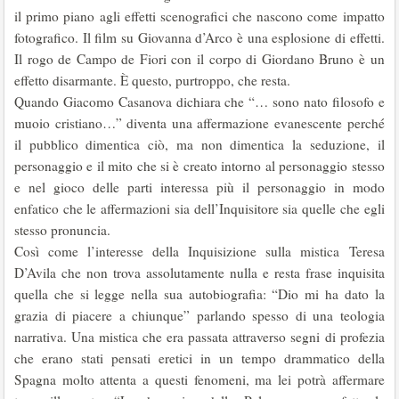
il primo piano agli effetti scenografici che nascono come impatto
fotografico. Il film su Giovanna d’Arco è una esplosione di effetti.
Il rogo de Campo de Fiori con il corpo di Giordano Bruno è un
effetto disarmante. È questo, purtroppo, che resta.
Quando Giacomo Casanova dichiara che “… sono nato filosofo e
muoio cristiano…” diventa una affermazione evanescente perché
il pubblico dimentica ciò, ma non dimentica la seduzione, il
personaggio e il mito che si è creato intorno al personaggio stesso
e nel gioco delle parti interessa più il personaggio in modo
enfatico che le affermazioni sia dell’Inquisitore sia quelle che egli
stesso pronuncia.
Così come l’interesse della Inquisizione sulla mistica Teresa
D’Avila che non trova assolutamente nulla e resta frase inquisita
quella che si legge nella sua autobiografia: “Dio mi ha dato la
grazia di piacere a chiunque” parlando spesso di una teologia
narrativa. Una mistica che era passata attraverso segni di profezia
che erano stati pensati eretici in un tempo drammatico della
Spagna molto attenta a questi fenomeni, ma lei potrà affermare