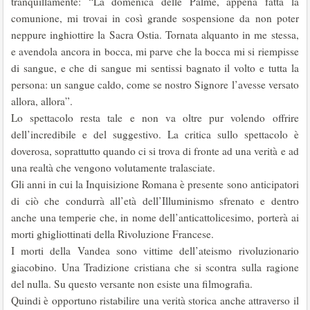
tranquillamente: “La domenica delle Palme, appena fatta la
comunione, mi trovai in così grande sospensione da non poter
neppure inghiottire la Sacra Ostia. Tornata alquanto in me stessa,
e avendola ancora in bocca, mi parve che la bocca mi si riempisse
di sangue, e che di sangue mi sentissi bagnato il volto e tutta la
persona: un sangue caldo, come se nostro Signore l’avesse versato
allora, allora”.
Lo spettacolo resta tale e non va oltre pur volendo offrire
dell’incredibile e del suggestivo. La critica sullo spettacolo è
doverosa, soprattutto quando ci si trova di fronte ad una verità e ad
una realtà che vengono volutamente tralasciate.
Gli anni in cui la Inquisizione Romana è presente sono anticipatori
di ciò che condurrà all’età dell’Illuminismo sfrenato e dentro
anche una temperie che, in nome dell’anticattolicesimo, porterà ai
morti ghigliottinati della Rivoluzione Francese.
I morti della Vandea sono vittime dell’ateismo rivoluzionario
giacobino. Una Tradizione cristiana che si scontra sulla ragione
del nulla. Su questo versante non esiste una filmografia.
Quindi è opportuno ristabilire una verità storica anche attraverso il