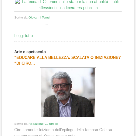
Scritto da
Giovanni Teresi
...
Leggi tutto
Arte e spettacolo
“EDUCARE ALLA BELLEZZA: SCALATA O INIZIAZIONE?
“DI CIRO...
Scritto da
Redazione Culturelite
Ciro Lomonte Iniziamo dall’epilogo della famosa Ode su
un’urna greca di Keats, senza entr...