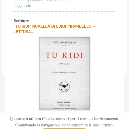
Leggi tutto
Scritture
“TU RIDI” NOVELLA DI LUIGI PIRANDELLO –
LETTURA...
Scritto da
Redazione Culturelite
Questo sito utilizza Cookies necesari per il corretto funzionamento.
Pubblicata nel 1912 sul «Corriere della sera», la novella Tu
Continuando la navigazione viene consentito il loro utilizzo.
ridi fu successivamente inserita nella ...