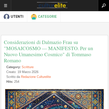
UTENTI
CATEGORIE
Considerazioni di Dalmazio Frau su
"MOSAICOSMO — MANIFESTO. Per un
Nuovo Umanesimo Cosmico" di Tommaso
Romano
Category:
Scritture
Creato: 19 Marzo 2026
Scritto da
Redazione Culturelite
Hits:
254