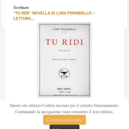
Scritture
“TU RIDI” NOVELLA DI LUIGI PIRANDELLO –
LETTURA...
Scritto da
Redazione Culturelite
Questo sito utilizza Cookies necesari per il corretto funzionamento.
Pubblicata nel 1912 sul «Corriere della sera», la novella Tu
Continuando la navigazione viene consentito il loro utilizzo.
ridi fu successivamente inserita nella ...
Continua navigazione
Leggi tutto