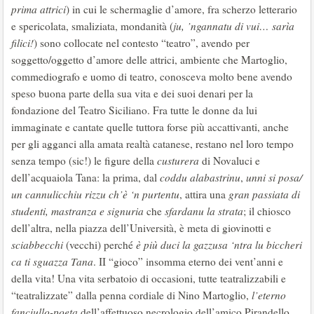
prima attrici
) in cui le schermaglie d’amore, fra scherzo letterario
e spericolata, smaliziata, mondanità (
ju, ’ngannatu di vui… sarìa
filici!
) sono collocate nel contesto “teatro”, avendo per
soggetto/oggetto d’amore delle attrici, ambiente che Martoglio,
commediografo e uomo di teatro, conosceva molto bene avendo
speso buona parte della sua vita e dei suoi denari per la
fondazione del Teatro Siciliano. Fra tutte le donne da lui
immaginate e cantate quelle tuttora forse più accattivanti, anche
per gli agganci alla amata realtà catanese, restano nel loro tempo
senza tempo (sic!) le figure della
custurera
di Novaluci e
dell’acquaiola Tana: la prima, dal
coddu alabastrinu
,
unni si posa/
un cannulicchiu rizzu ch’è ‘n purtentu
, attira una
gran passiata di
studenti, mastranza e signuria
che
sfardanu la strata
; il chiosco
dell’altra, nella piazza dell’Università, è meta di giovinotti e
sciabbecchi
(vecchi) perché
è più duci la gazzusa ‘ntra lu biccheri
ca ti sguazza Tana
. II “gioco” insomma eterno dei vent’anni e
della vita! Una vita serbatoio di occasioni, tutte teatralizzabili e
“teatralizzate” dalla penna cordiale di Nino Martoglio,
l’eterno
fanciullo-poeta
dell’affettuoso necrologio dell’amico Pirandello.