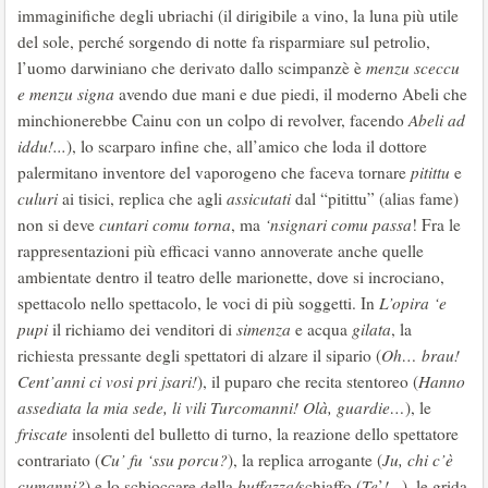
immaginifiche degli ubriachi (il dirigibile a vino, la luna più utile
del sole, perché sorgendo di notte fa risparmiare sul petrolio,
l’uomo darwiniano che derivato dallo scimpanzè è
menzu sceccu
e menzu signa
avendo due mani e due piedi, il moderno Abeli che
minchionerebbe Cainu con un colpo di revolver, facendo
Abeli ad
iddu!...
), lo scarparo infine che, all’amico che loda il dottore
palermitano inventore del vaporogeno che faceva tornare
pitittu
e
culuri
ai tisici, replica che agli
assicutati
dal “pitittu” (alias fame)
non si deve
cuntari comu torna
, ma
‘nsignari comu passa
! Fra le
rappresentazioni più efficaci vanno annoverate anche quelle
ambientate dentro il teatro delle marionette, dove si incrociano,
spettacolo nello spettacolo, le voci di più soggetti. In
L’opira ‘e
pupi
il richiamo dei venditori di
simenza
e acqua
gilata
, la
richiesta pressante degli spettatori di alzare il sipario (
Oh… brau!
Cent’anni ci vosi pri
jsari!
), il puparo che recita stentoreo (
Hanno
assediata la mia sede,
li vili Turcomanni! Olà, guardie…
), le
friscate
insolenti del bulletto di turno, la reazione dello spettatore
contrariato (
Cu’ fu ‘ssu porcu?
), la replica arrogante (
Ju, chi c’è
cumanni?
) e lo schioccare della
buffazza/
schiaffo (
Te
’
!
...), le grida