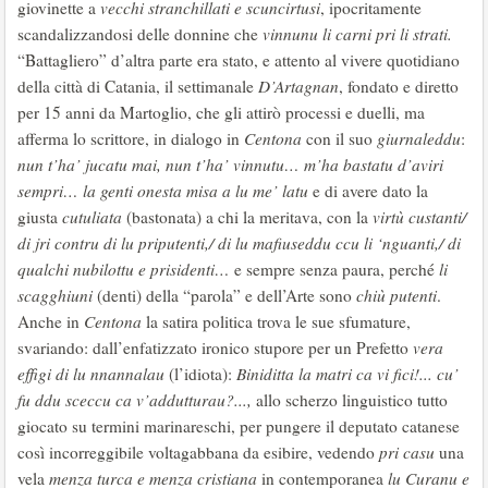
giovinette a
vecchi stranchillati e scuncirtusi
, ipocritamente
scandalizzandosi delle donnine che
vinnunu li carni pri li strati.
“Battagliero” d’altra parte era stato, e attento al vivere quotidiano
della città di Catania, il settimanale
D’Artagnan
, fondato e diretto
per 15 anni da Martoglio, che gli attirò processi e duelli, ma
afferma lo scrittore, in dialogo in
Centona
con il suo
giurnaleddu
:
nun t’ha’ jucatu mai, nun t’ha’ vinnutu… m’ha bastatu d’aviri
sempri… la genti onesta misa a lu me’ latu
e di avere dato la
giusta
cutuliata
(bastonata) a chi la meritava, con la
virtù custanti/
di jri contru di lu priputenti,/ di lu mafiuseddu ccu li ‘nguanti,/ di
qualchi nubilottu e prisidenti…
e sempre senza paura, perché
li
scagghiuni
(denti) della “parola” e dell’Arte sono
chiù putenti
.
Anche in
Centona
la satira politica trova le sue sfumature,
svariando: dall’enfatizzato ironico stupore per un Prefetto
vera
effigi
di lu nnannalau
(l’idiota):
Biniditta la matri ca vi fici!... cu’
fu ddu sceccu ca v’addutturau?...,
allo scherzo linguistico tutto
giocato su termini marinareschi, per pungere il deputato catanese
così incorreggibile voltagabbana da esibire, vedendo
pri casu
una
vela
menza turca e menza cristiana
in contemporanea
lu Curanu e