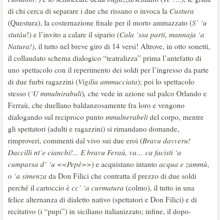
di chi cerca di separare i due che rissano o invoca la
Custura
(Questura), la costernazione finale per il morto ammazzato (
S’ ‘u
stutàu
!) e l’invito a calare il sipario (
Cala ‘ssa parti
,
mannaja ‘a
Natura!)
, il tutto nel breve giro di 14 versi! Altrove, in otto sonetti,
il collaudato schema dialogico “teatralizza” prima l’antefatto di
uno spettacolo con il reperimento dei soldi per l’ingresso da parte
di due furbi ragazzini (
Vigilia ammucciata
); poi lo spettacolo
stesso (
‘U mmulnirabuli
)
,
che vede in azione sul palco Orlando e
Ferraù, che duellano baldanzosamente fra loro e vengono
dialogando sul reciproco punto
mmulnerabeli
del corpo, mentre
gli spettatori (adulti e ragazzini) si rimandano domande,
rimproveri, commenti dal vivo sui due eroi (
Bravu davveru!
Daccilli nt’e cianchi!... E bravu Feraù, va… ca facisti ‘a
cumparsa d’ ‘u <<Pepè>>
) e acquistano intanto
acqua e zammù
,
o
‘a
simenza
da Don Filici che contratta il prezzo di due soldi
perché il cartoccio è
cc’ ‘a curmatura
(colmo), il tutto in una
felice alternanza di dialetto nativo (spettatori e Don Filici) e di
recitativo (i “pupi”) in siciliano italianizzato; infine, il dopo-