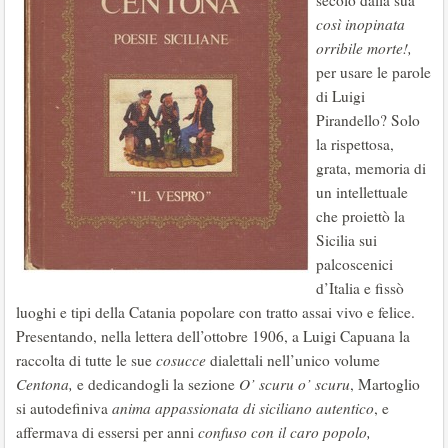
secolo dalla sua
così
inopinata
orribile morte!,
per usare le parole
di Luigi
Pirandello? Solo
la rispettosa,
grata, memoria di
un intellettuale
che proiettò la
Sicilia sui
palcoscenici
d’Italia e fissò
luoghi e tipi della Catania popolare con tratto assai vivo e felice.
Presentando, nella lettera dell’ottobre 1906, a Luigi Capuana la
raccolta di tutte le sue
cosucce
dialettali nell’unico volume
Centona,
e dedicandogli la sezione
O’ scuru o’ scuru
, Martoglio
si autodefiniva
anima
appassionata di siciliano autentico
, e
affermava di essersi per anni
confuso con il caro popolo,