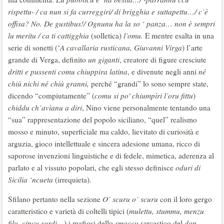
rispettu- / ca nun si fa curreggiri/ di brigghia e suttapettu…/ c’è
offisa? No. De gustibus!/ Ognunu ha la so ‘ panza… non è sempri
lu meritu / ca ti cattigghia
(solletica)
l’omu.
E mentre esalta in una
serie di sonetti (‘
A cavallaria rusticana, Giuvanni Virga
) l’arte
grande di Verga, definito
un giganti
, creatore di figure cresciute
dritti e pussenti comu chiuppira latina
, e divenute negli anni
né
chiù nichi né chiù granni,
perché “grandi” lo sono sempre state,
dicendo “compiutamente” (
comu si po' chiumpìri l’oru fittu
)
chiddu ch’avìanu a diri
, Nino viene personalmente tentando una
“sua” rappresentazione del popolo siciliano, “quel” realismo
mosso e minuto, superficiale ma caldo, lievitato di curiosità e
arguzia, gioco intellettuale e sincera adesione umana, ricco di
saporose invenzioni linguistiche e di fedele, mimetica, aderenza al
parlato e al vissuto popolari, che egli stesso definisce
oduri di
Sicilia
‘ncueta
(irrequieta).
Sfilano pertanto nella sezione
O’ scuru o’ scuru
con il loro gergo
caratteristico e varietà di coltelli tipici (
mulettu, stummu, menzu
filu, cincu sordi…
) i mafiosi dello
smaccu
sarcastico del
don