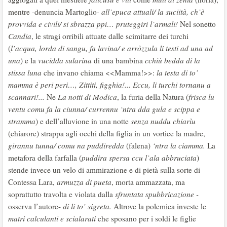
mentre -denuncia Martoglio
- all’epuca attuali/ la suciità, ch’è
provvida e civili/ si sbrazza ppi… pruteggiri l’armali!
Nel sonetto
Candia
, le stragi orribili attuate dalle scimitarre dei turchi
(
l’acqua, lorda di sangu, fa lavina/ e arròzzula li testi ad una ad
una
) e la
vucidda sularina
di una bambina
cchiù bedda di la
stissa luna
che invano chiama <<Mamma!>>:
la testa di to’
mamma è peri peri…, Zittiti, figghia!... Eccu, li turchi tornanu a
scannari!...
Ne
La notti di Modica
, la furia della Natura (
frisca lu
ventu comu fa la ciunna/ currennu ‘ntra dda gula e scippa e
stramma
) e dell’alluvione in una notte
senza nuddu chiarìu
(chiarore) strappa agli occhi della figlia in un vortice la madre,
girannu tunna/ comu na puddiredda
(falena)
‘ntra la ciamma.
La
metafora della farfalla (
puddira spersa ccu l’ala abbruciata
)
stende invece un velo di ammirazione e di pietà sulla sorte di
Contessa Lara,
armuzza di pueta
, morta ammazzata, ma
soprattutto travolta e violata dalla
sfruntata spubbricazione -
osserva l’autore-
di li to’ sigreta.
Altrove la polemica investe le
matri calculanti e scialarati
che sposano per i soldi le figlie