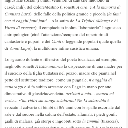
ingiustizie sociali (i bimbi venditori di sale che muoiono in
case/canili), del dolore/destino (i sonetti
A cira
, e
A la
mimoria di
Cuntissa Lara
), delle falle della politica grande e piccola (
la fami
ccà si cogghi junti junti…
o la satira de
La Triplici Allianza
e di
Varca di crucera
); il compiaciuto inoltre “laboratorio” linguistico-
antropologico (cioè l’attenzione/recupero del repertorio di
cantastorie e pupari, e dei
Canti
o leggende popolari quale quella
di
Vanni Lupu
); la multiforme infine casistica umana.
Lo sguardo dolente e riflessivo del poeta focalizza, ad esempio,
negli otto sonetti
A tistimunianza
la disperazione di una madre per
il suicidio della figlia buttatasi nel pozzo, madre che pianta nel
petto del seduttore traditore, come un pugnale,
n’augghia di
matarazzu
e si fa subito arrestare con l’ago in mano per atto
dimostrativo di giustizia/vendetta
: arristati a mia… mancu mi
vestu… s’ha vidiri stu sangu scialaratu!
Ne
Li salaredda
è
evocato il calvario di bimbi di 8/9 anni con le spalle escoriate dal
sale e dal sudore nella calura dell’estate, affamati, i piedi gonfi,
gialli di malaria, già storpi e ingobbiti sotto
lu zimmili
(bisaccia),
aggiogati a quel mestiere
faticusu e vili
come
muli di zenia
(noria),