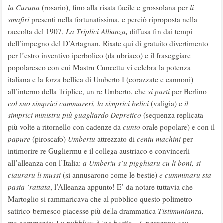
la Curuna
(rosario), fino alla risata facile e grossolana per
li
smafiri
presenti nella fortunatissima, e perciò riproposta nella
raccolta del 1907,
La Triplici Allianza,
diffusa fin dai tempi
dell’impegno del D’Artagnan
.
Risate qui di gratuito divertimento
per l’estro inventivo iperbolico (da ubriaco) e il fraseggiare
popolaresco con cui Mastru Cuncettu vi celebra la potenza
italiana e la forza bellica di Umberto I (corazzate e cannoni)
all’interno della Triplice, un re Umberto, che
si parti
per Berlino
col suo simprici cammareri, la simprici belìci
(valigia) e
il
simprici ministru più guagliardo Depretico
(sequenza replicata
più volte a ritornello con cadenze da
cunto
orale popolare) e con il
papure
(piroscafo)
Umbertu
attrezzato di
centu machini
per
intimorire re Gugliermu e il collega austriaco e convincerli
all’alleanza con l’Italia:
a Umbertu
s’u pigghiaru cu li boni, si
ciauraru li mussi
(si annusarono come le bestie)
e cumminaru sta
pasta ‘rattata
, l’Alleanza appunto! E’ da notare tuttavia che
Martoglio si rammaricava che al pubblico questo polimetro
satirico-bernesco piacesse più della drammatica
Tistimunianza,
ma commenta:
Lu pubblicu è ‘na bestia…/ -parrannu ccu