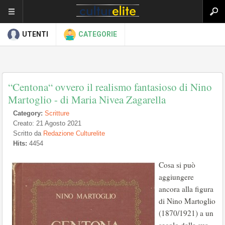
UTENTI
CATEGORIE
“Centona“ ovvero il realismo fantasioso di Nino
Martoglio - di Maria Nivea Zagarella
Category:
Scritture
Creato: 21 Agosto 2021
Scritto da
Redazione Culturelite
Hits:
4454
Cosa si può
aggiungere
ancora alla figura
di Nino Martoglio
(1870/1921) a un