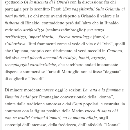
spettacolo (
A la nisciuta di l’Opira
) con la discussione fra chi
parteggia per lo sconfitto Feraù (
Era vagghiardu! Sulu Orlandu ci
potti putiri!..
) e chi mette avanti rispetto a Orlando il valore e la
fusberta
di Rinaldo, contraddetto però dall’altro che in Rinaldo
vede solo
arrifardizza
(scaltrezza/imbroglio):
ma senza
arrifardizza, ‘mpari Nardu,…faceva pruvulazzu
(fumo)
e
s’allurdava.
Tutti frammenti come si vede di vita e di “vite”, quelli
che Capuana, proprio con riferimento ai versi raccolti in
Centona
,
definiva
certi piccoli accenni di tristizie, bontà, arguzie,
scempiaggini caratteristiche
, che sarebbero andati interamente
dispersi e sommersi se l’arte di Martoglio non si fosse “degnata”
di coglierli e “fissarli”.
Di minore mordente invece oggi le sezioni
La ‘atta e la fimmina
e
Fimmini beddi
per l’immagine convenzionale della “donna”,
attinta dalla tradizione amorosa e dai
Canti
popolari, e costruita, in
contrasto con la figura positiva della Madre
vucca di santa chi
non sa tradiri,/ sciumi d’amuri, ca lu munnu allaja,
sugli
stereotipi dell’interesse, della freddezza, dell’infedeltà. “Donna”