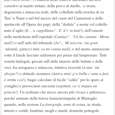
cannileri
al marito irritato, della prova di duello,
‘a tirata
,
degenerata a minaccia reale, delle coltellate nella taverna di zu
Turi ‘u Nanu o nel bel mezzo del
cunto
del Cantastorii o dello
spettacolo all’Opera dei pupi, della “disfida” a morte col coltello
unto d’aglio (
E…’u cappillanu? -
E’ d’i
‘nvitati!
), dell’omertà
nella medicheria dell’ospedale (
Cantau? - ‘Un ha cantatu - Menu
mali
!) o nell’aula del tribunale (
Ju?... Mi nisceru ‘sta gran
‘nfamità, gintazzi tinti, ca mi vonnu mali
), e del morto ammazzato
sotto il fanale lasciato
addumatu
per pietas dal lampionaio. Tutti
sonetti dialogati, giocati sull’abile intarsio delle battute e delle
voci, fra arroganza e minaccia, istintiva rissosità (
A mia ‘stu
sfregiu?
) e abituale sicumera (
Amicu miu/, p’u ballu c’amu a fari,
è strittu ccà!),
bugie calcolate (il fucile “caldo” per lo sparo al
coniglio) e provocatori sarcasmi (
aspittati, ca
vi stuppu un
ponciu!
). Un realismo che riesce ancora più vivace e pittoresco,
perché animato della briosa fantasia/simpatia di Martoglio
quando, nella sezione
Lu fonografu
, sono di scena, in strade,
interni o cortili, bambini, mogli e mariti, donnette pettegole,