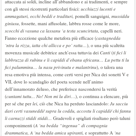
attaccata ai soldi, incline all’abbandono e ai tradimenti, e sempre
con gli stessi ricorrenti particolari fisici:
ucchiuzzi lucenti e
ammagaturi, occhi beddi e tradituri,
pomelli sanguigni,
mussiddu
giniusu
, fossette, mani affusolate, labbra rosse come le more,
scocchi di vasuna ca lassanu ‘a testa scuncirtata,
capelli neri.
Fanno eccezione qualche metafora più efficace (
castagnedda
‘ntra la rizza
,
iatta chi allicca
e po’ ratta…
), o una più scaltrita
movenza musicale debitrice anch’essa tuttavia dei
Canti
(
ti fici li
labbruzza di rubinu e li capiddi d’ebanu africanu… Lu pettu ti lu
fici palumminu… lu nasu privinutu e malantrinu
), o talora una
resa emotiva più intensa, come certi versi per Nica dei sonetti V e
VII, dove lo scandaglio del poeta scende nell’animo
dell’innamorato deluso, che preferisce nascondersi la verità
(
cuntami tuttu..
.
No!
Non mi lu diri
…), o continua a elencare, più
per sé che per
lei
, ciò che Nica ha perduto lasciandolo:
Ju sacciu
dari certi vasuneddi/ supra lu coddu, accostu li capiddi/ chi fannu
li carnuzzi stiddi stiddi…
Gradevoli e spigliati risultano però taluni
componimenti (
A ‘na bedda “ingenua” di compagnia
drammatica, A ‘na bedda amica upiranti,
e soprattutto A
‘na