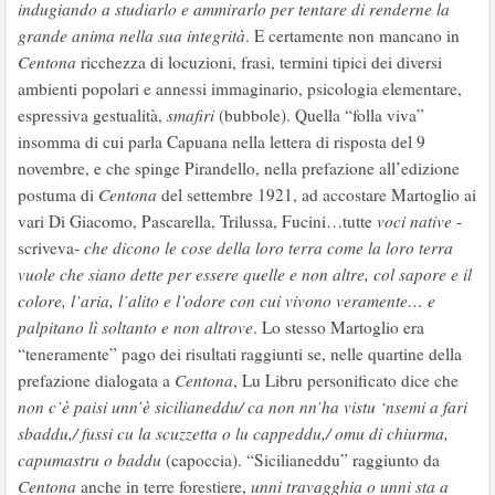
indugiando a studiarlo e ammirarlo per tentare di renderne la
grande anima nella sua
integrità
. E certamente non mancano in
Centona
ricchezza di locuzioni, frasi, termini tipici dei diversi
ambienti popolari e annessi immaginario, psicologia elementare,
espressiva gestualità,
smafiri
(bubbole). Quella “folla viva”
insomma di cui parla Capuana nella lettera di risposta del 9
novembre, e che spinge Pirandello, nella prefazione all’edizione
postuma di
Centona
del settembre 1921, ad accostare Martoglio ai
vari Di Giacomo, Pascarella, Trilussa, Fucini…tutte
voci native
-
scriveva-
che dicono le cose della loro terra come la loro terra
vuole che siano dette per essere quelle e non altre, col sapore e il
colore, l’aria, l’alito e l’odore con cui vivono veramente… e
palpitano lì soltanto e non altrove
. Lo stesso Martoglio era
“teneramente” pago dei risultati raggiunti se, nelle quartine della
prefazione dialogata a
Centona
, Lu Libru personificato dice che
non c’è paisi unn’è sicilianeddu/ ca non nn’ha vistu ‘nsemi a fari
sbaddu,/ fussi cu la scuzzetta
o lu cappeddu,/ omu di chiurma,
capumastru o baddu
(capoccia). “Sicilianeddu” raggiunto da
Centona
anche in terre forestiere,
unni travagghia o unni sta a