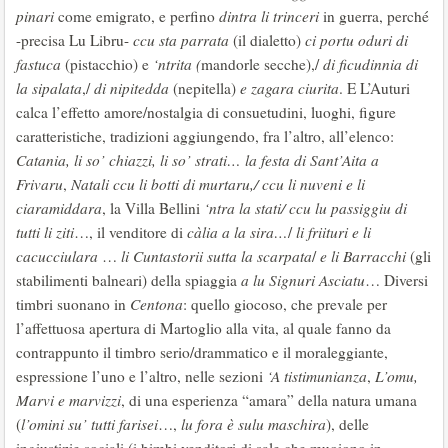
pinari
come emigrato, e perfino
dintra li trinceri
in guerra, perché
-precisa Lu Libru-
ccu sta parrata
(il dialetto)
ci portu oduri di
fastuca
(pistacchio) e
‘ntrita (
mandorle secche),/
di ficudinnia di
la sipalata
,/
di nipitedda
(nepitella)
e zagara ciurita
. E L’Auturi
calca l’effetto amore/nostalgia di consuetudini, luoghi, figure
caratteristiche, tradizioni aggiungendo, fra l’altro, all’elenco:
Catania, li so’ chiazzi, li so’ strati… la festa di Sant’Aita a
Frivaru
,
Natali ccu li botti di murtaru,/ ccu li nuveni e li
ciaramiddara
, la Villa Bellini
‘ntra la stati/ ccu lu passiggiu di
tutti li ziti
…, il venditore di
càlia
a la sira…
/
li friituri e li
cacucciulara
…
li Cuntastorii sutta la scarpata
/
e li Barracchi
(gli
stabilimenti balneari) della spiaggia
a lu Signuri Asciatu
… Diversi
timbri suonano in
Centona
: quello giocoso, che prevale per
l’affettuosa apertura di Martoglio alla vita, al quale fanno da
contrappunto il timbro serio/drammatico e il moraleggiante,
espressione l’uno e l’altro, nelle sezioni
‘A tistimunianza
,
L’omu,
Marvi e marvizzi
, di una esperienza “amara” della natura umana
(
l’omini su’ tutti farisei
…,
lu fora è sulu maschira
), delle