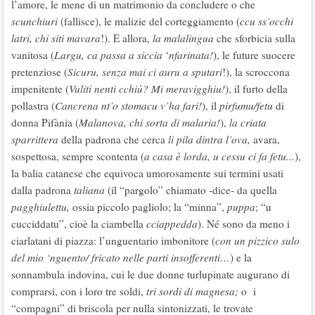
l’amore, le mene di un matrimonio da concludere o che
scunchiuri
(fallisce), le malizie del corteggiamento (
ccu ss’occhi
latri, chi siti mavara
!). E allora,
la malalingua
che sforbicia sulla
vanitosa (
Largu, ca passa a siccia
‘
nfarinata!
), le future suocere
pretenziose (
Sicuru, senza mai ci auru a sputari
!), la scroccona
impenitente (
Vuliti nenti cchiù? Mi meravigghiu!
), il furto della
pollastra (
Cancrena nt’o
stomacu v’ha fari!
), il
pirfumu/fetu
di
donna Pifània (
Malanova, chi sorta di malaria!
),
la criata
sparrittera
della padrona che cerca
li pila dintra l’ova,
avara,
sospettosa, sempre scontenta (
a casa è lorda, u cessu ci fa fetu...
),
la balia catanese che equivoca umorosamente sui termini usati
dalla padrona
taliana
(il “pargolo” chiamato -dice- da quella
pagghiulettu,
ossia piccolo pagliolo; la “minna”,
puppa
; “u
cucciddatu”, cioè la ciambella
cciappedda
). Né sono da meno i
ciarlatani di piazza: l’unguentario imbonitore (
con un pizzico
sulo
del mio ‘nguento/ fricato nelle parti insofferenti…
) e la
sonnambula indovina, cui le due donne turlupinate augurano di
comprarsi, con i loro tre soldi,
tri sordi di magnesa;
o
i
“compagni” di briscola per nulla sintonizzati, le trovate