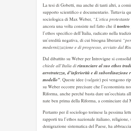
La tesi di Gobetti, ma anche di tanti altri, a c
supporto scientifico e documentario. Tuttavia que
sociologica di Max Weber,
“L’etica protestante 
nostro 
ancora una volta consiste nel fatto che il
l’ethos specifico dell’Italia, radicato nella tradi
un’eredità negativa, di cui bisogna liberarsi
“per 
modernizzazione e di progresso, avviato dal Ris
Dal dibattito su Weber per Introvigne si consoli
rinunciare al suo ethos trad
chiede all’Italia di
arretratezza, d’inferiorità e di subordinazione 
modello”
. Queste idee (
vulgate
) poi vengono ripe
su Weber occorre precisare che l’economista non s
Riforma, anche perché basta dare un’occhiata all
nate ben prima della Riforma, a cominciare dal 
Pertanto per il sociologo torinese la pessima lett
rapporti tra l’ethos nazionale italiano, religione, 
denigrazione sistematica del Paese, ha abbraccia