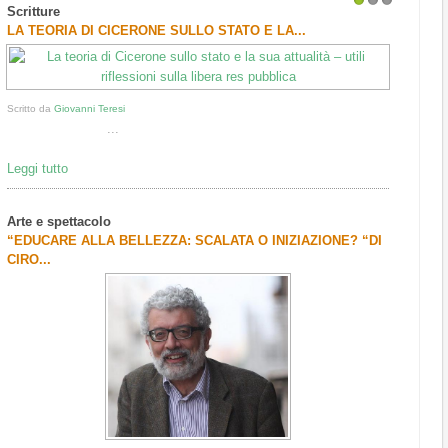
Scritture
1
2
3
LA TEORIA DI CICERONE SULLO STATO E LA...
Scritto da
Giovanni Teresi
...
Leggi tutto
Arte e spettacolo
“EDUCARE ALLA BELLEZZA: SCALATA O INIZIAZIONE? “DI
CIRO...