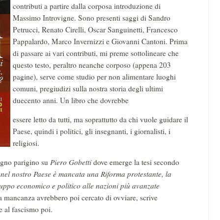
contributi a partire dalla corposa introduzione di
Massimo Introvigne. Sono presenti saggi di Sandro
Petrucci, Renato Cirelli, Oscar Sanguinetti, Francesco
Pappalardo, Marco Invernizzi e Giovanni Cantoni. Prima
di passare ai vari contributi, mi preme sottolineare che
questo testo, peraltro neanche corposo (appena 203
pagine), serve come studio per non alimentare luoghi
comuni, pregiudizi sulla nostra storia degli ultimi
duecento anni. Un libro che dovrebbe
essere letto da tutti, ma soprattutto da chi vuole guidare il
Paese, quindi i politici, gli insegnanti, i giornalisti, i
religiosi.
egno parigino su
Piero Gobetti
dove emerge la tesi secondo
he nel nostro Paese è mancata una Riforma protestante, la
luppo economico e politico alle nazioni più avanzate
 mancanza avrebbero poi cercato di ovviare, scrive
e al fascismo poi.