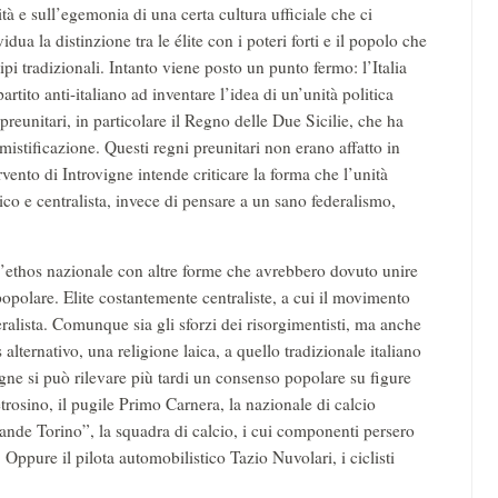
tà e sull’egemonia di una certa cultura ufficiale che ci
dua la distinzione tra le élite con i poteri forti e il popolo che
pi tradizionali. Intanto viene posto un punto fermo: l’Italia
rtito anti-italiano ad inventare l’idea di un’unità politica
ni preunitari, in particolare il Regno delle Due Sicilie, che ha
istificazione. Questi regni preunitari non erano affatto in
vento di Introvigne intende criticare la forma che l’unità
co e centralista, invece di pensare a un sano federalismo,
e l’ethos nazionale con altre forme che avrebbero dovuto unire
 popolare. Elite costantemente centraliste, a cui il movimento
ralista. Comunque sia gli sforzi dei risorgimentisti, ma anche
alternativo, una religione laica, a quello tradizionale italiano
vigne si può rilevare più tardi un consenso popolare su figure
rosino, il pugile Primo Carnera, la nazionale di calcio
rande Torino”, la squadra di calcio, i cui componenti persero
Oppure il pilota automobilistico Tazio Nuvolari, i ciclisti