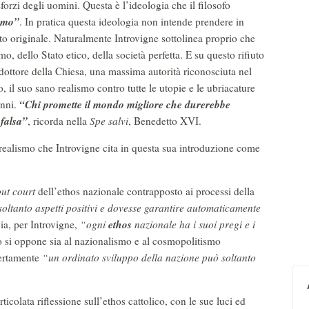
 sforzi degli uomini. Questa è l’ideologia che il filosofo
ismo”
. In pratica questa ideologia non intende prendere in
o originale. Naturalmente Introvigne sottolinea proprio che
mo, dello Stato etico, della società perfetta. E su questo rifiuto
 dottore della Chiesa, una massima autorità riconosciuta nel
, il suo sano realismo contro tutte le utopie e le ubriacature
“Chi promette il mondo migliore che durerebbe
anni.
falsa”
, ricorda nella
Spe salvi
, Benedetto XVI.
 realismo che Introvigne cita in questa sua introduzione come
.
out court
dell’ethos nazionale contrapposto ai processi della
ltanto aspetti positivi e dovesse garantire automaticamente
ethos
via, per Introvigne,
“ogni
nazionale ha i suoi pregi e i
co si oppone sia al nazionalismo e al cosmopolitismo
certamente
“un ordinato sviluppo della nazione può soltanto
icolata riflessione sull’ethos cattolico, con le sue luci ed