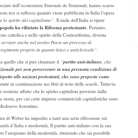
ominciare dall’economista Simonde de Sismondi, hanno scarso
sta tesi si rafforza quando viene pubblicata in Italia l’opera
e lo spirito del capitalismo”
. Il male dell'Italia si ripete
popolo ha rifiutato la Riforma protestante
. Pertanto,
zione cattolica e nello spirito della Controriforma, diventa
avviare anche nel nostro Paese un processo di
orgimento proprio in quanto laico e anticlericale”
.
partito anti-italiano
da quello che si può chiamare il
“
, che
izionale per non perseverare in una presunta condizione di
rispetto alle nazioni protestanti, che sono proposte come
tute in continuazione nei libri di testo delle scuole. Tuttavia
ostiene affatto che lo spirito capitalista proviene dalla
a storia, per cui certe imprese commerciali capitalistiche sono
Medioevo fiorentino.
ura di Weber ha impedito a tanti una seria riflessione sui
unità d’Italia e modernità. Il partito anti-italiano con la sua
to l’utopismo della modernità, ritenendo che sia possibile