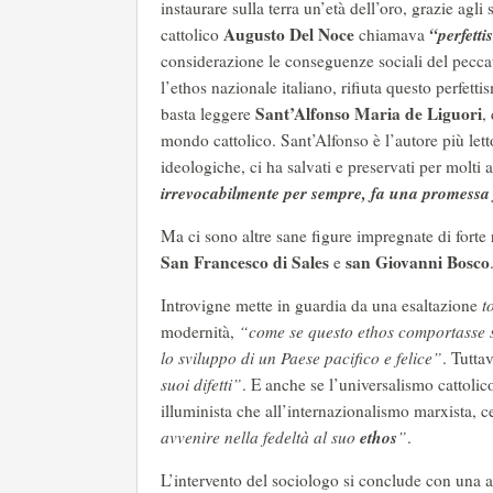
instaurare sulla terra un’età dell’oro, grazie agli
Augusto Del Noce
“perfett
cattolico
chiamava
considerazione le conseguenze sociali del peccat
l’ethos nazionale italiano, rifiuta questo perfettis
Sant’Alfonso Maria de Liguori
basta leggere
,
mondo cattolico. Sant’Alfonso è l’autore più letto
ideologiche, ci ha salvati e preservati per molti 
irrevocabilmente per sempre, fa una promessa 
Ma ci sono altre sane figure impregnate di forte
San Francesco di Sales
san Giovanni Bosco
e
Introvigne mette in guardia da una esaltazione
t
modernità,
“come se questo ethos comportasse so
lo sviluppo di un Paese pacifico e felice”
. Tutta
suoi difetti”
. E anche se l’universalismo cattoli
illuminista che all’internazionalismo marxista, 
ethos
avvenire nella fedeltà al suo
”
.
L’intervento del sociologo si conclude con una art