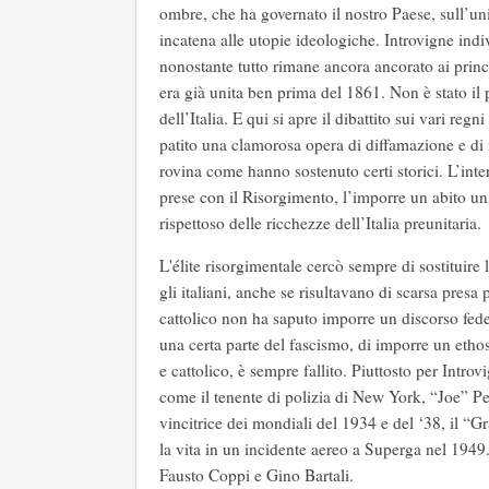
ombre, che ha governato il nostro Paese, sull’uni
incatena alle utopie ideologiche. Introvigne indivi
nonostante tutto rimane ancora ancorato ai princi
era già unita ben prima del 1861. Non è stato il pa
dell’Italia. E qui si apre il dibattito sui vari reg
patito una clamorosa opera di diffamazione e di m
rovina come hanno sostenuto certi storici. L’inter
prese con il Risorgimento, l’imporre un abito uni
rispettoso delle ricchezze dell’Italia preunitaria.
L'élite risorgimentale cercò sempre di sostituir
gli italiani, anche se risultavano di scarsa presa
cattolico non ha saputo imporre un discorso fede
una certa parte del fascismo, di imporre un ethos 
e cattolico, è sempre fallito. Piuttosto per Intro
come il tenente di polizia di New York, “Joe” Pet
vincitrice dei mondiali del 1934 e del ‘38, il “G
la vita in un incidente aereo a Superga nel 1949. 
Fausto Coppi e Gino Bartali.