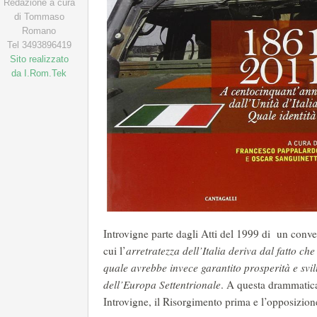
Redazione a cura
di Tommaso
Romano
Tel 3493896419
Sito realizzato
da I.Rom.Tek
Introvigne parte dagli Atti del 1999 di un conv
cui l’
arretratezza dell’Italia deriva dal fatto c
quale avrebbe invece garantito prosperità e svi
dell’Europa Settentrionale
. A questa drammatica
Introvigne, il Risorgimento prima e l’opposizion