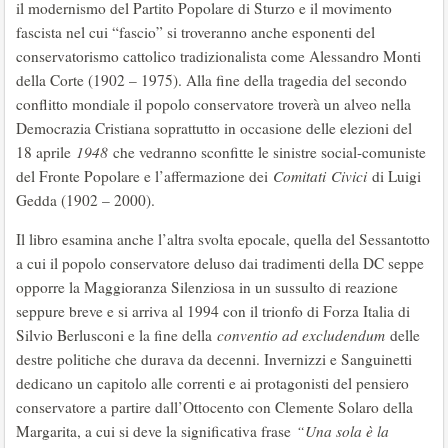
il modernismo del Partito Popolare di Sturzo e il movimento
fascista nel cui “fascio” si troveranno anche esponenti del
conservatorismo cattolico tradizionalista come Alessandro Monti
della Corte (1902 – 1975). Alla fine della tragedia del secondo
conflitto mondiale il popolo conservatore troverà un alveo nella
Democrazia Cristiana soprattutto in occasione delle elezioni del
18 aprile
1948
che vedranno sconfitte le sinistre social-comuniste
del Fronte Popolare e l’affermazione dei
Comitati
Civici
di Luigi
Gedda (1902 – 2000).
Il libro esamina anche l’altra svolta epocale, quella del Sessantotto
a cui il popolo conservatore deluso dai tradimenti della DC seppe
opporre la Maggioranza Silenziosa in un sussulto di reazione
seppure breve e si arriva al 1994 con il trionfo di Forza Italia di
Silvio Berlusconi e la fine della
conventio ad excludendum
delle
destre politiche che durava da decenni. Invernizzi e Sanguinetti
dedicano un capitolo alle correnti e ai protagonisti del pensiero
conservatore a partire dall’Ottocento con Clemente Solaro della
Margarita, a cui si deve la significativa frase
“Una sola è la