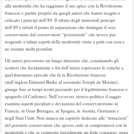
alla modernità che ha raggiunto il suo apice con la Rivoluzione
francese e partire proprio da quegli autori che hanno reagito e
criticato i principi dell’89. Il rifiuto degli immortali principi
dell’89 è infatti il punto di separazione che distingue il vero
conservatore dal conservatore “posizionale” che invece pur
reagendo a taluni aspetti della modernità viene a patti con essa e
ne assume molti postulati.
Gli autori percorrono un lungo itinerario che, esaminando gli
scrittori che lucidamente e fin dall’inizio espressero le critiche a
quel fenomeno epocale che fu la Rivoluzione francese
(dall’inglese Edmund Burke al savoiardo Joseph de Maistre),
giunge fino ai tempi nostri passando per il legittimismo francese e
spagnolo (il Carlismo). Nell’
excursus
storico-politico il saggio
esamina aspetti peculiari e deviazioni del conservatorismo in
Francia, in Gran Bretagna, in Spagna, in Austria, Germania e
negli Stati Uniti. Non manca un capitolo dedicato alle “tentazioni”
del pensiero conservatore che spesso cede ai compromessi con la
modernità e che se comporta inizialmente un forte consenso, paga