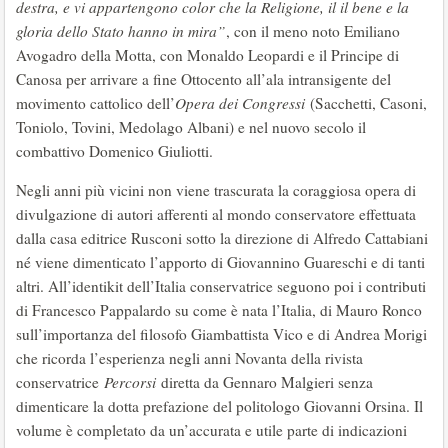
destra, e vi appartengono color che la Religione, il il bene e la
gloria dello Stato hanno in mira”
, con il meno noto Emiliano
Avogadro della Motta, con Monaldo Leopardi e il Principe di
Canosa per arrivare a fine Ottocento all’ala intransigente del
movimento cattolico dell’
Opera dei Congressi
(Sacchetti, Casoni,
Toniolo, Tovini, Medolago Albani) e nel nuovo secolo il
combattivo Domenico Giuliotti.
Negli anni più vicini non viene trascurata la coraggiosa opera di
divulgazione di autori afferenti al mondo conservatore effettuata
dalla casa editrice Rusconi sotto la direzione di Alfredo Cattabiani
né viene dimenticato l’apporto di Giovannino Guareschi e di tanti
altri. All’identikit dell’Italia conservatrice seguono poi i contributi
di Francesco Pappalardo su come è nata l’Italia, di Mauro Ronco
sull’importanza del filosofo Giambattista Vico e di Andrea Morigi
che ricorda l’esperienza negli anni Novanta della rivista
conservatrice
Percorsi
diretta da Gennaro Malgieri senza
dimenticare la dotta prefazione del politologo Giovanni Orsina. Il
volume è completato da un’accurata e utile parte di indicazioni