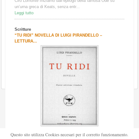
Ciro Lomonte Iniziamo dall’epilogo della famosa Ode su
un’urna greca di Keats, senza entr...
Leggi tutto
Scritture
“TU RIDI” NOVELLA DI LUIGI PIRANDELLO –
LETTURA...
Scritto da
Redazione Culturelite
Questo sito utilizza Cookies necesari per il corretto funzionamento.
Pubblicata nel 1912 sul «Corriere della sera», la novella Tu