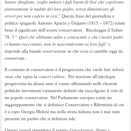
hanno sbagliato, voglio imitare i figli buoni di Noè che coprirono
pietosamente le nudità del loro padre, senza dimenticare gli
errori per non cadere in essi.
” Questa frase del giornalista e
politico spagnolo Antonio Aparisi y Guijarro (1815 – 1872) rende
bene il significato dell’essere conservatore. Riecheggia il Salmo
78, 3 “
Quel che abbiamo udito e conosciuto e che i nostri padri
ci hanno raccontato, non lo nasconderemo ai loro figli
” e
risponde alla banale osservazione su che cosa ci sarebbe oggi da
conservare.
Il contrario di conservatore è il progressista che vuole fare
tabula
rasa
, che ispira la
cancel culture
. Per reazione all’ideologia
progressista da alcuni anni si vanno affermando nelle elezioni
politiche movimenti variamente definiti che raccolgono il voto di
un popolo conservatore. Nel Parlamento europeo esiste un
raggruppamento che si definisce Conservatore e Riformista di cui
è a capo Giorgia Meloni ma nella storia italiana non è mai stato
presente un partito che si definisse tale.
Giunge quindi opportuno il saggio
Conservatori. Storia e