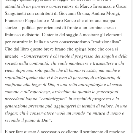
attualità di un pensiero conservatore
di Marco Invernizzi e Oscar
Sanguinetti con contributi di Giovanni Orsina, Andrea Morigi,
Francesco Pappalardo e Mauro Ronco che offre una mappa
storico – politica per orientarsi di fronte a un termine spesso
frainteso o distorto. L’intento del saggio è mostrare gli elementi
per costruire in Italia un vero conservatorismo “tradizionalista”.
Cito dal libro questo breve brano che spiega bene che cosa si
intende:
«Conservatore è chi vuole il progresso dei singoli e della
società nella continuità; chi vuole mantenere e trasmettere a chi
viene dopo non solo quello che di buono vi esiste, ma anche e
soprattutto quello che vi è in esso di perenne, di originario, di
conforme alla legge di Dio, a una retta antropologia e al senso
comune e all’esperienza, arricchito da quanto le generazioni
precedenti hanno “capitalizzato” in termini di progresso e la
generazione presente può aggiungervi in termini di valore. In uno
slogan: chi è conservatore vuole un mondo “a misura d’uomo e
secondo il piano di Dio”.
E per fare questo è necessario coglierne il sentimento di reazione