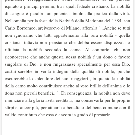
ispirato a principi perenni, tra i quali l'ideale cristiano. La nobiltà
di sangue è peraltro un potente stimolo alla pratica della virtù.
Nell'omelia per la festa della Natività della Madonna del 1584, san
Carlo Borromeo, arcivescovo di Milano, affem1a:"...Anche se tutti
non ignoriamo che tutti apparteniamo alla vera nobiltà - quella
cristiana- tuttavia non pensiamo che debba essere disprezzata o
rifiutata la nobiltà secondo la came. Al contrario, chi non
riconoscesse che anche questa stessa nobiltà é un dono e favore
singolare di Dio, e non ringraziasse specialmente per essa Dio,
costui sarebbe in verità indegno della qualità di nobile, poiché
oscurerebbe lo splendore dei suoi maggiori , in quanto la nobiltà
della carne molto contribuisce anche al vero brillio dell'anima e le
dona non piccoli beneﬁci...". Di conseguenza, la nobiltà non deve
rinunciare alla gloria avita ereditata, ma conservarla per le proprie
stirpi e, ancor più, per attuarla a beneﬁcio del bene comune con il
valido contributo che essa è ancora in grado di prestarle.