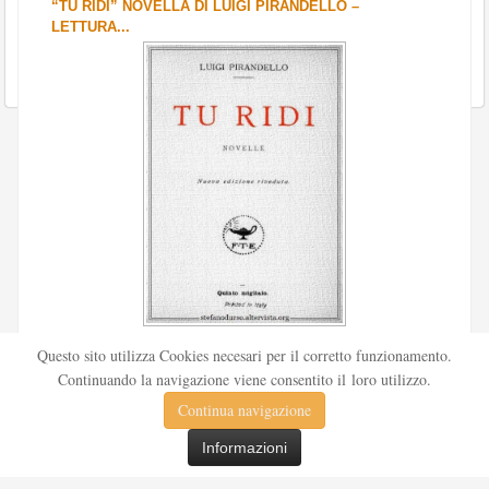
“TU RIDI” NOVELLA DI LUIGI PIRANDELLO –
LETTURA...
Scritto da
Redazione Culturelite
Questo sito utilizza Cookies necesari per il corretto funzionamento.
Pubblicata nel 1912 sul «Corriere della sera», la novella Tu
Continuando la navigazione viene consentito il loro utilizzo.
ridi fu successivamente inserita nella ...
Continua navigazione
Leggi tutto
Informazioni