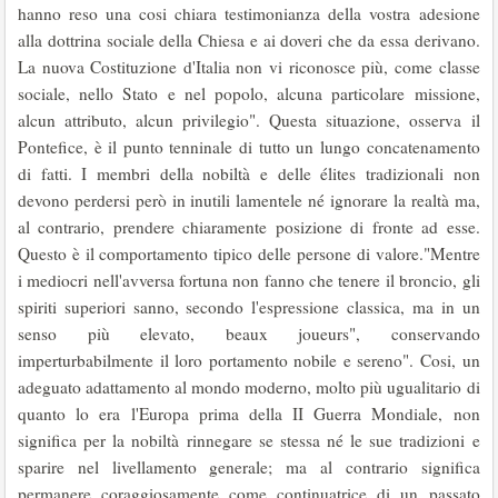
hanno reso una cosi chiara testimonianza della vostra adesione
alla dottrina sociale della Chiesa e ai doveri che da essa derivano.
La nuova Costituzione d'Italia non vi riconosce più, come classe
sociale, nello Stato e nel popolo, alcuna particolare missione,
alcun attributo, alcun privilegio". Questa situazione, osserva il
Ponteﬁce, è il punto tenninale di tutto un lungo concatenamento
di fatti. I membri della nobiltà e delle élites tradizionali non
devono perdersi però in inutili lamentele né ignorare la realtà ma,
al contrario, prendere chiaramente posizione di fronte ad esse.
Questo è il comportamento tipico delle persone di valore."Mentre
i mediocri nell'avversa fortuna non fanno che tenere il broncio, gli
spiriti superiori sanno, secondo l'espressione classica, ma in un
senso più elevato, beaux joueurs", conservando
imperturbabilmente il loro portamento nobile e sereno". Cosi, un
adeguato adattamento al mondo moderno, molto più ugualitario di
quanto lo era l'Europa prima della II Guerra Mondiale, non
significa per la nobiltà rinnegare se stessa né le sue tradizioni e
sparire nel livellamento generale; ma al contrario significa
permanere coraggiosamente come continuatrice di un passato