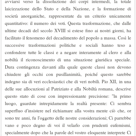
avviarsi verso la dissoluzione dei corpi intermedi, la totale
laicizzazione dello Stato e della Nazione, e la formazione di
società anorganiche, rappresentate da un criterio unicamente
quantitativo: il numero dei voti. Questa trasformazione, che dalle
ultime decadi del secolo XVIII si estese ﬁno ai nostri giorni, ha
facilitato il fenomeno del decadimento del popolo a massa. Così le
successive trasformazioni politiche e sociali hanno teso a
confondere tutte le classi e a negare interamente al clero e alla
nobiltà il riconoscimento di una situazione giuridica speciale.
Dura contingenza davanti alla quale queste classi non devono
chiudere gli occhi con pusillanimità, poiché questo sarebbe
indegno sia di veri ecclesiastici che di veri nobili. Pio XII, in una
delle sue allocuzioni al Patriziato e alla Nobiltà romana, descrive
questo stato di cose con impressionante precisione: "ln primo
luogo, guardate intrepidamente la realtà presente: Ci sembra
superﬂuo d'insistere nel richiamare alla vostra mente ciò che, or
sono tre anni, fu l'oggetto delle nostre considerazioni; Ci parrebbe
vano e poco degno di voi il velarlo con prudenti eufemismi,
specialmente dopo che la parole del vostro eloquente interprete Ci