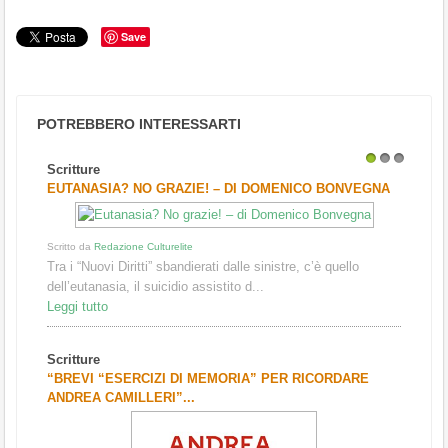
Save
POTREBBERO INTERESSARTI
Scritture
1
2
3
EUTANASIA? NO GRAZIE! – DI DOMENICO BONVEGNA
Scritto da
Redazione Culturelite
Tra i “Nuovi Diritti” sbandierati dalle sinistre, c’è quello
dell’eutanasia, il suicidio assistito d...
Leggi tutto
Scritture
“BREVI “ESERCIZI DI MEMORIA” PER RICORDARE
ANDREA CAMILLERI”...