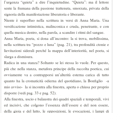
l’urgenza “quieta” a dire l’inquietudine. “Quieta”: ma il lettore
sente la fiumana della passione trattenuta, smorzata, privata della
signoria della manifestazione liberatoria e liberante.
Niente è superfluo nella scrittura in versi di Anna Maria. Una
versificazione intimistica, malinconica e cruda, penetrante, e con
quella musica dentro, nella parola, a scandire i ritmi del sangue.
Anna Maria, poeta, si dona all’incontro: la si trova, mobilissima,
nella scrittura tra “pozzo e luna” (pag. 21), tra profondità ctonie e
lievitazioni siderali perché la mappa dell’interiorità, nel poeta, si
slarga a dismisura.
Radica in una stanza? Soltanto se lei stessa lo vuole. Per questo,
più che nella stanza, metafora principe della raccolta poetica, cui
ovviamente va a contrapporsi un’alterità esterna carica di tutto
quanto ha la cromaticità odierna del quotidiano, la Bonfiglio -a
mio avviso- la si incontra alla finestra, aperta o chiusa per proprio
disporre (vedi pag. 33 e pag. 52).
Alla finestra, uscio e balaustra dei quadri spaziali e temporali, vivi
ed incisivi, che colgono l’essenza dell’essere e del non essere,
della gioia e del lutto, le opposizioni, le evocazioni, i lampi di