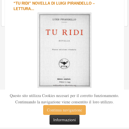
“TU RIDI” NOVELLA DI LUIGI PIRANDELLO –
LETTURA...
Scritto da
Redazione Culturelite
Questo sito utilizza Cookies necesari per il corretto funzionamento.
Pubblicata nel 1912 sul «Corriere della sera», la novella Tu
Continuando la navigazione viene consentito il loro utilizzo.
ridi fu successivamente inserita nella ...
Continua navigazione
Leggi tutto
Informazioni