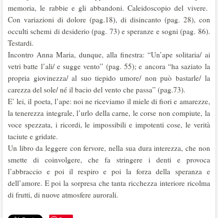
memoria, le rabbie e gli abbandoni. Caleidoscopio del vivere.
Con variazioni di dolore (pag.18), di disincanto (pag. 28), con
occulti schemi di desiderio (pag. 73) e speranze e sogni (pag. 86).
Testardi.
Incontro Anna Maria, dunque, alla finestra: “Un’ape solitaria/ ai
vetri batte l’ali/ e sugge vento” (pag. 55); e ancora “ha saziato la
propria giovinezza/ al suo tiepido umore/ non può bastarle/ la
carezza del sole/ né il bacio del vento che passa” (pag.73).
E’ lei, il poeta, l’ape: noi ne riceviamo il miele di fiori e amarezze,
la tenerezza integrale, l’urlo della carne, le corse non compiute, la
voce spezzata, i ricordi, le impossibili e impotenti cose, le verità
taciute e gridate.
Un libro da leggere con fervore, nella sua dura interezza, che non
smette di coinvolgere, che fa stringere i denti e provoca
l’abbraccio e poi il respiro e poi la forza della speranza e
dell’amore. E poi la sorpresa che tanta ricchezza interiore ricolma
di frutti, di nuove atmosfere aurorali.