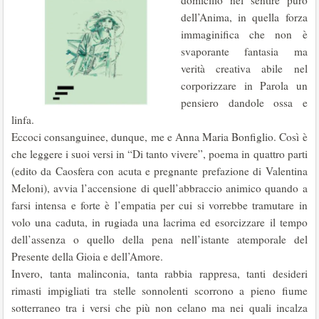
domicilio nel sentire puro
dell’Anima, in quella forza
immaginifica che non è
svaporante fantasia ma
verità creativa abile nel
corporizzare in Parola un
pensiero dandole ossa e
linfa.
Eccoci consanguinee, dunque, me e Anna Maria Bonfiglio. Così è
che leggere i suoi versi in “Di tanto vivere”, poema in quattro parti
(edito da Caosfera con acuta e pregnante prefazione di Valentina
Meloni), avvia l’accensione di quell’abbraccio animico quando a
farsi intensa e forte è l’empatia per cui si vorrebbe tramutare in
volo una caduta, in rugiada una lacrima ed esorcizzare il tempo
dell’assenza o quello della pena nell’istante atemporale del
Presente della Gioia e dell’Amore.
Invero, tanta malinconia, tanta rabbia rappresa, tanti desideri
rimasti impigliati tra stelle sonnolenti scorrono a pieno fiume
sotterraneo tra i versi che più non celano ma nei quali incalza