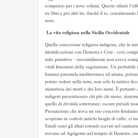
compenso per i nove volumi. Questo rifiutò l’offer
tre libri e poi altri tre, finché il re, considerand
nove.
La vita religiosa nella Sicilia Occidentale
Quella concezione religiosa indigena, che in tan
identificazione con Demetra e Core - così compi
mito primitivo - verosimilmente non aveva somigli
vitali fenomeni della vegetazione. Un probabile 
lontana parentela mediterranea ed ariana, potran
potuto vedere nella terra, non solo la nutrice fec
misteriosa dei morti e dei loro numi. È pertanto a
indigeni presentassero chi più chi meno, insieme c
quello di divinità sotterranee; oscure présidi insi
Presunzione che trova un suo concreto fondamento
scoprono in codesti antichi luoghi di culto, ci mo
Simili sono gli altari rotondi scavati nel santuari
trovano ad Agrigento nel tempio di Demetra, ove 