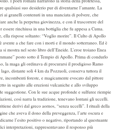
ollo. I poeti romani narrarono la storia della profetessa,
dire qualsiasi suo desiderio pur di diventarne l’amante. La
ri ai granelli contenuti in una manciata di polvere, che
are anche la perpetua giovinezza, e con il trascorrere del
r essere rinchiusa in una bottiglia che fu appesa a Cuma.
 ella rispose soltanto: “Voglio morire”. Il Culto di Apollo
è avente a che fare con i morti e il mondo sotterraneo. Ed è
a si mostra nel sesto libro dell’Eneide. L’eroe troiano Enea
immane” posto sotto il Tempio di Apollo. Prima di condurlo
no, la maga gli ordinava di procurarsi il prodigioso Ramo
 lago, distante soli 4 km da Pozzuoli, conserva tuttora il
re, incombenti foreste, e magicamente evocato dal pittore
to in seguito alle eruzioni vulcaniche e allo sviluppo
ande suggestione. Con le sue acque profonde e sulfuree riempie
lazioni, così narra la tradizione, tenevano lontani gli uccelli.
tiene derivi dal greco aornos, “senza uccelli”. I rituali della
gine che aveva il dono della preveggenza, l’arte oscura e
ndicarne l’esito positivo o negativo, riportando al questuante
lici interpretazioni, rappresentavano il responso più