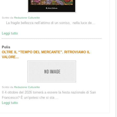
Scritto da
Redazione Culturelite
La fragile bellezza nell’attimo di un sorriso, nella luce de...
Leggi tutto
Polis
OLTRE IL “TEMPO DEL MERCANTE”. RITROVIAMO IL
VALORE...
Scritto da
Redazione Culturelite
Il 4 ottobre del 2026 tornerà a essere la festa nazionale di San
Francesco? È un’ipotesi che si sta ...
Leggi tutto