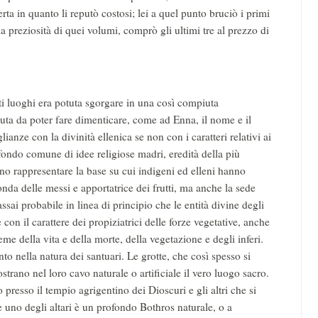
ta in quanto li reputò costosi; lei a quel punto bruciò i primi
o la preziosità di quei volumi, comprò gli ultimi tre al prezzo di
ti luoghi era potuta sgorgare in una così compiuta
uta da poter fare dimenticare, come ad Enna, il nome e il
anze con la divinità ellenica se non con i caratteri relativi ai
fondo comune di idee religiose madri, eredità della più
no rappresentare la base su cui indigeni ed elleni hanno
onda delle messi e apportatrice dei frutti, ma anche la sede
ssai probabile in linea di principio che le entità divine degli
on il carattere dei propiziatrici delle forze vegetative, anche
eme della vita e della morte, della vegetazione e degli inferi.
 nella natura dei santuari. Le grotte, che così spesso si
strano nel loro cavo naturale o artificiale il vero luogo sacro.
o presso il tempio agrigentino dei Dioscuri e gli altri che si
uno degli altari è un profondo Bothros naturale, o a