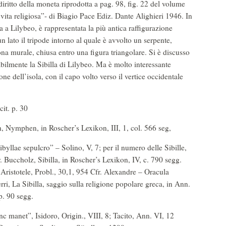
 diritto della moneta riprodotta a pag. 98, fig. 22 del volume
e vita religiosa”- di Biagio Pace Ediz. Dante Alighieri 1946. In
 a Lilybeo, è rappresentata la più antica raffigurazione
n lato il tripode intorno al quale è avvolto un serpente,
rona murale, chiusa entro una figura triangolare. Si è discusso
babilmente la Sibilla di Lilybeo. Ma è molto interessante
one dell’isola, con il capo volto verso il vertice occidentale
cit. p. 30
ch, Nymphen, in Roscher’s Lexikon, III, 1, col. 566 seg,
yllae sepulcro” – Solino, V, 7; per il numero delle Sibille,
fr. Buccholz, Sibilla, in Roscher’s Lexikon, IV, c. 790 segg.
 Aristotele, Probl., 30,1, 954 Cfr. Alexandre – Oracula
erri, La Sibilla, saggio sulla religione popolare greca, in Ann.
p. 90 segg.
 manet”, Isidoro, Origin., VIII, 8; Tacito, Ann. VI, 12