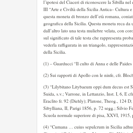
l’ipotesi del Ciaceri di riconoscere la Sibilla nel
III “Arte e Civiltà della Sicilia Antica– Cultura 
questa moneta di bronzo dell’età romana, coniata
geografica della Sicilia. Questa moneta reca da u
dall’altro lato una testa muliebre velata, con co
sul significato di tale testa che rappresenta pro
vederla raffigurata in un triangolo, rappresentazi
della Sicilia.
(1) – Guarducci “Il culto di Anna e delle Paides 
(2) Sui rapporti di Apollo con le ninfe, cfr. Blo
(3) “Lilybitano Litybaeum oppi dum decus est Sib
Suida, s.v.; Varrone, in Lettanzio, Inst. I, 6, E c
Eraclito fr. 92 (Diehly); Platone, Theog., 124 D;
Sibylliana, II, Parigi 1856, p. 72 segg.; Silvio F
Scuola normale superiore di pisa, XXVI, 1915, 
(4) “Cumana … cuius sepulcrum in Sicilia adhunc