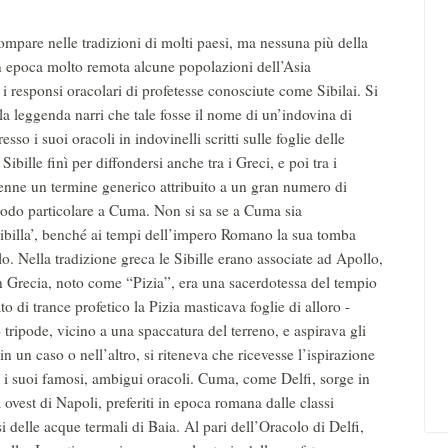
ompare nelle tradizioni di molti paesi, ma nessuna più della
in epoca molto remota alcune popolazioni dell’Asia
i responsi oracolari di profetesse conosciute come Sibilai. Si
 la leggenda narri che tale fosse il nome di un’indovina di
sso i suoi oracoli in indovinelli scritti sulle foglie delle
bille finì per diffondersi anche tra i Greci, e poi tra i
ivenne un termine generico attribuito a un gran numero di
 modo particolare a Cuma. Non si sa se a Cuma sia
ibilla’, benché ai tempi dell’impero Romano la sua tomba
lo. Nella tradizione greca le Sibille erano associate ad Apollo,
 in Grecia, noto come “Pizia”, era una sacerdotessa del tempio
ato di trance profetico la Pizia masticava foglie di alloro -
tripode, vicino a una spaccatura del terreno, e aspirava gli
n un caso o nell’altro, si riteneva che ricevesse l’ispirazione
a i suoi famosi, ambigui oracoli. Cuma, come Delfi, sorge in
 ovest di Napoli, preferiti in epoca romana dalle classi
si delle acque termali di Baia. Al pari dell’Oracolo di Delfi,