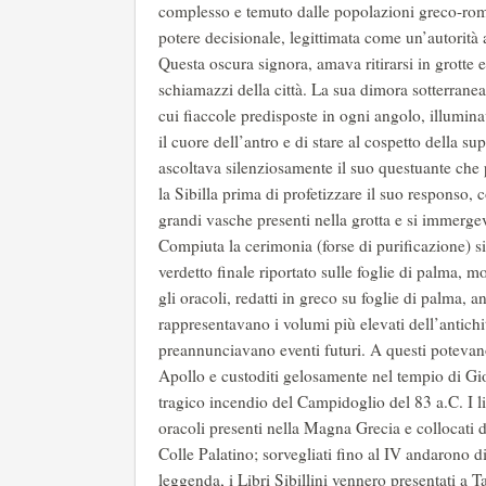
complesso e temuto dalle popolazioni greco-romane
potere decisionale, legittimata come un’autorità a t
Questa oscura signora, amava ritirarsi in grotte e
schiamazzi della città. La sua dimora sotterranea
cui fiaccole predisposte in ogni angolo, illumina
il cuore dell’antro e di stare al cospetto della su
ascoltava silenziosamente il suo questuante che
la Sibilla prima di profetizzare il suo responso,
grandi vasche presenti nella grotta e si immerge
Compiuta la cerimonia (forse di purificazione) si
verdetto finale riportato sulle foglie di palma, 
gli oracoli, redatti in greco su foglie di palma, 
rappresentavano i volumi più elevati dell’antichi
preannunciavano eventi futuri. A questi potevano
Apollo e custoditi gelosamente nel tempio di Gio
tragico incendio del Campidoglio del 83 a.C. I l
oracoli presenti nella Magna Grecia e collocati 
Colle Palatino; sorvegliati fino al IV andarono d
leggenda, i Libri Sibillini vennero presentati a 