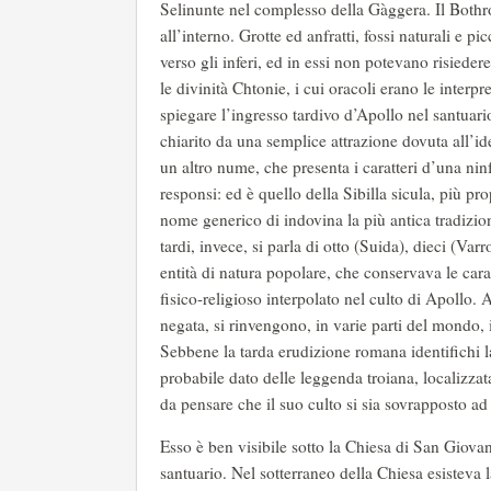
Selinunte nel complesso della Gàggera. Il Bothro
all’interno. Grotte ed anfratti, fossi naturali e p
verso gli inferi, ed in essi non potevano risieder
le divinità Chtonie, i cui oracoli erano le interpr
spiegare l’ingresso tardivo d’Apollo nel santuari
chiarito da una semplice attrazione dovuta all’ide
un altro nume, che presenta i caratteri d’una ni
responsi: ed è quello della Sibilla sicula, più p
nome generico di indovina la più antica tradizion
tardi, invece, si parla di otto (Suida), dieci (Va
entità di natura popolare, che conservava le car
fisico-religioso interpolato nel culto di Apollo.
negata, si rinvengono, in varie parti del mondo, i 
Sebbene la tarda erudizione romana identifichi l
probabile dato delle leggenda troiana, localizzat
da pensare che il suo culto si sia sovrapposto ad 
Esso è ben visibile sotto la Chiesa di San Giovan
santuario. Nel sotterraneo della Chiesa esisteva