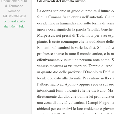
Gli oracoli del mondo antico
Redazione a cura
di Tommaso
La donna sapiente in grado di predire il futuro c
Romano
Tel 3493896419
Sibilla Cumana fu celebrata nell’antichità. Già 
Sito realizzato
occidentale si tramandavano sotto forma di versi 
da I.Rom.Tek
ignora cosa significhi la parola ‘Sibilla’, benché
Marpessus, nei pressi di Troia, nota per aver espre
piante. È certo comunque che la tradizione delle Si
Romani, radicandosi in varie località. Sibilla d
profetesse sparse in tutto il mondo antico, e in
effettivamente vissuta una persona nota come ‘S
venisse mostrata ai visitatori del Tempio di Apol
in quanto dio delle profezie: l’Oracolo di Delfi
locale dedicato alla divinità. Per entrare nello st
l’albero sacro ad Apollo - oppure sedeva sul suo 
intossicanti fumi vulcanici che ne uscivano. Ma i
direttamente dal dio, che tramite lei pronunciav
una zona di attività vulcanica, i Campi Flegrei, a
abbienti per costruirvi le loro residenze e giovar