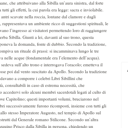
, che attribuivano alla Sibilla un’aura sinistra, dal forte
utti gli effetti, la cui parola era legge: sacra e inviolabile.
 antri scavate nella roccia, lontane dal clamore e dagli
, rappresentava un ambiente ricco di suggestioni spirituali, le
vano l’ingresso ai visitatori permettendo loro di raggiungere
perba Sibilla. Giunti a lei, davanti al suo trono, questa
 poneva la domanda, fonte di dubbio. Secondo la tradizione,
 compiva un rituale di prassi: si incamminava lungo le tre
va nelle acque (fondamentale era l’elemento dell’acqua).
 sedeva sull’alto trono e interrogava l’oracolo; emetteva il
mosse poi dal vento suscitato da Apollo. Secondo la tradizione
andavano a comporre i celebri Libri Sibillini che
tà, consultabili in caso di estrema necessità, che
 accedervi solo alcuni membri sacerdotali legati al culto di
ve Capitolino; questi importanti volumi, bruciarono nel
ibri successivamente furono ricomposti, insieme con tutti gli
dallo stesso Imperatore Augusto, nel tempio di Apollo sul
istrutti dal Generale romano Stilicone. Secondo un’altra
Tarquino Prisco dalla Sibilla in persona, chiedendo un