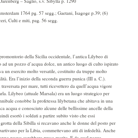
 Darenberg – Saglio, s.v. Sibylla p. 1290
a, Amsterdam 1764 pg. 57 segg.; Gaetani, Isagoge p.39; (6)
ceri, Culti e miti, pag. 56 segg.
romontorio della Sicilia occidentale, l’antica Lilybeo di
ad un pozzo d’acqua dolce, un antico luogo di culto ispirato
a un esercito molto versatile, costituito da truppe molto
alità. Era l’inizio della seconda guerra punica (III a. C.).
a traversata per mare, tutti ricevettero da quell’acqua vigore
arla. Lilybeo (attuale Marsala) era un luogo strategico per
Annibale conobbe la profetessa lilybetana che abitava in una
ca acqua e conosciuto alcune delle bellissime ancelle della
indi esortò i soldati a partire subito visto che essi
a grotta della Sibilla si recavano anche le donne del posto per
 partivano per la Libia, commettevano atti di infedeltà. Anche
 l’anno nuovo avrebbero preso marito. E da quel pozzo