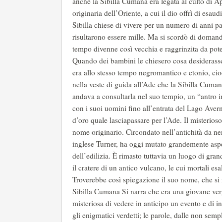
anche la Sibilla Cumana era legata al culto di Ap
originaria dell’Oriente, a cui il dio offrì di esau
Sibilla chiese di vivere per un numero di anni pa
risultarono essere mille. Ma si scordò di domand
tempo divenne così vecchia e raggrinzita da pote
Quando dei bambini le chiesero cosa desiderasse,
era allo stesso tempo negromantico e ctonio, cio
nella veste di guida all’Ade che la Sibilla Cuman
andava a consultarla nel suo tempio, un “antro 
con i suoi uomini fino all’entrata del Lago Aver
d’oro quale lasciapassare per l’Ade. Il misterioso
nome originario. Circondato nell’antichità da ne
inglese Turner, ha oggi mutato grandemente aspet
dell’edilizia. È rimasto tuttavia un luogo di gr
il cratere di un antico vulcano, le cui mortali esa
Troverebbe così spiegazione il suo nome, che si ri
Sibilla Cumana Si narra che era una giovane ver
misteriosa di vedere in anticipo un evento e di i
gli enigmatici verdetti; le parole, dalle non semp