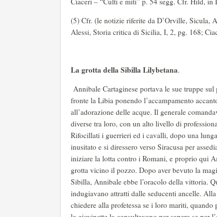
Ciaceri – “Culti e miti” p. 54 segg. Cfr. Hild, in
(5) Cfr. (le notizie riferite da D’Orville, Sicul
Alessi, Storia critica di Sicilia, I, 2, pg. 168; Cia
La grotta della Sibilla Lilybetana
.
Annibale Cartaginese portava le sue truppe sul p
fronte la Libia ponendo l’accampamento accanto 
all’adorazione delle acque. Il generale comandav
diverse tra loro, con un alto livello di profession
Rifocillati i guerrieri ed i cavalli, dopo una lung
inusitato e si diressero verso Siracusa per assedi
iniziare la lotta contro i Romani, e proprio qui 
grotta vicino il pozzo. Dopo aver bevuto la magi
Sibilla, Annibale ebbe l’oracolo della vittoria. Qu
indugiavano attratti dalle seducenti ancelle. All
chiedere alla profetessa se i loro mariti, quando
le giovinette la consultavano per sapere se per