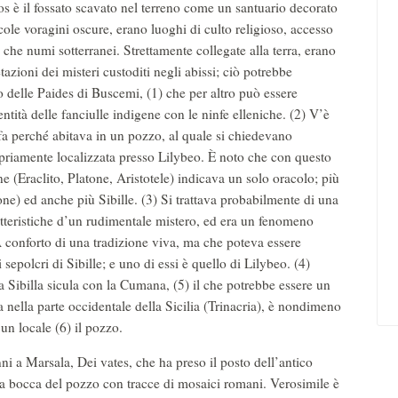
s è il fossato scavato nel terreno come un santuario decorato
iccole voragini oscure, erano luoghi di culto religioso, accesso
e che numi sotterranei. Strettamente collegate alla terra, erano
etazioni dei misteri custoditi negli abissi; ciò potrebbe
o delle Paides di Buscemi, (1) che per altro può essere
ntità delle fanciulle indigene con le ninfe elleniche. (2) V’è
nfa perché abitava in un pozzo, al quale si chiedevano
ropriamente localizzata presso Lilybeo. È noto che con questo
e (Eraclito, Platone, Aristotele) indicava un solo oracolo; più
rrone) ed anche più Sibille. (3) Si trattava probabilmente di una
atteristiche d’un rudimentale mistero, ed era un fenomeno
 A conforto di una tradizione viva, ma che poteva essere
sepolcri di Sibille; e uno di essi è quello di Lilybeo. (4)
a Sibilla sicula con la Cumana, (5) il che potrebbe essere un
a nella parte occidentale della Sicilia (Trinacria), è nondimeno
un locale (6) il pozzo.
ni a Marsala, Dei vates, che ha preso il posto dell’antico
 la bocca del pozzo con tracce di mosaici romani. Verosimile è