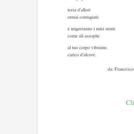
tersa d'allori
ormai contagiati;
e migreranno i miei stenti
come ali assopite
al tuo corpo vibrante,
carico d'alcove.
da: Francesc
Cl