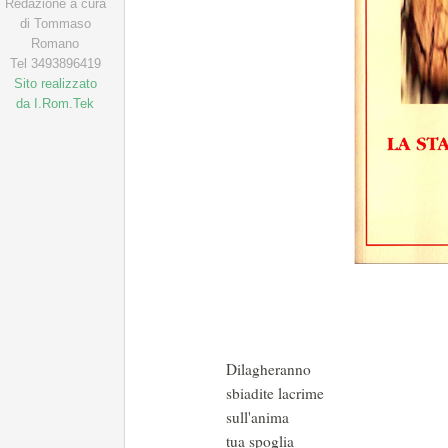
Redazione a cura
di Tommaso
Romano
Tel 3493896419
Sito realizzato
da I.Rom.Tek
Dilagheranno
sbiadite lacrime
sull'anima
tua spoglia