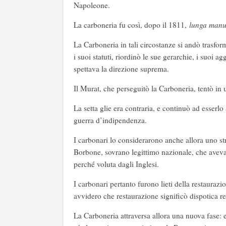
Napoleone.
La carboneria fu così, dopo il 1811,
lunga manu
La Carboneria in tali circostanze si andò trasfor
i suoi statuti, riordinò le sue gerarchie, i suoi 
spettava la direzione suprema.
Il Murat, che perseguitò la Carboneria, tentò in u
La setta glie era contraria, e continuò ad esserl
guerra d’indipendenza.
I carbonari lo considerarono anche allora uno s
Borbone, sovrano legittimo nazionale, che aveva 
perché voluta dagli Inglesi.
I carbonari pertanto furono lieti della restaura
avvidero che restaurazione significò dispotica r
La Carboneria attraversa allora una nuova fase: e