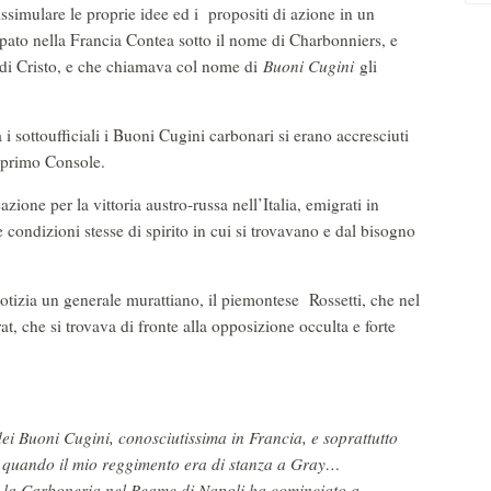
simulare le proprie idee ed i propositi di azione in un
uppato nella Francia Contea sotto il nome di Charbonniers, e
e di Cristo, e che chiamava col nome di
Buoni Cugini
gli
a i sottoufficiali i Buoni Cugini carbonari si erano accresciuti
l primo Console.
eazione per la vittoria austro-russa nell’Italia, emigrati in
 condizioni stesse di spirito in cui si trovavano e dal bisogno
notizia un generale murattiano, il piemontese Rossetti, che nel
, che si trovava di fronte alla opposizione occulta e forte
ei Buoni Cugini, conosciutissima in Francia, e soprattutto
802 quando il mio reggimento era di stanza a Gray…
 la Carboneria nel Reame di Napoli ha cominciato a