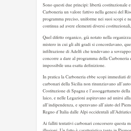
Sono questi due principi: libertà costituzionale
Carboneria un valore fattivo nella genesi del Ri
programma preciso, uniforme nei suoi scopi e ne
continua ad avere elementi diversi costituzional
Quel difetto organico, già notato nella organizz
mistero in cui gli alti gradi si concordavano, que
infiltrazione di Adelfi che tendevano a sovrappor
concorre a dare al programma della Carboneria q
impossibile una esatta definizione.
In pratica la Carboneria ebbe scopi immediati div
carbonari della Sicilia non rinunziavano all’aut
Costituzione di Spagna e l’assoggettameto della 
laico, e nelle Legazioni aspiravano ad unirsi a
all’indipendenza, e speravano all’aiuto del Piemo
Regno d’Italia dalle Alpi occidentali all’Adriati
Ai falliti tentativi carbonari concorsero questa m
illusioni. Un fatto è caratteristico tanto in Pie