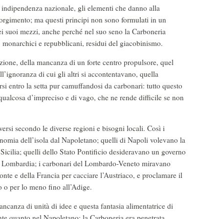
 e indipendenza nazionale, gli elementi che danno alla
sorgimento; ma questi principi non sono formulati in un
i suoi mezzi, anche perché nel suo seno la Carboneria
i, monarchici e repubblicani, residui del giacobinismo.
azione, della mancanza di un forte centro propulsore, quel
ll’ignoranza di cui gli altri si accontentavano, quella
si entro la setta pur camuffandosi da carbonari: tutto questo
ualcosa d’impreciso e di vago, che ne rende difficile se non
ersi secondo le diverse regioni e bisogni locali. Così i
onomia dell’isola dal Napoletano; quelli di Napoli volevano la
Sicilia; quelli dello Stato Pontificio desideravano un governo
lla Lombardia; i carbonari del Lombardo-Veneto miravano
nte e della Francia per cacciare l’Austriaco, e proclamare il
co o per lo meno fino all’Adige.
ancanza di unità di idee e questa fantasia alimentatrice di
monte quanto nel Napoletano: la Carboneria era penetrata