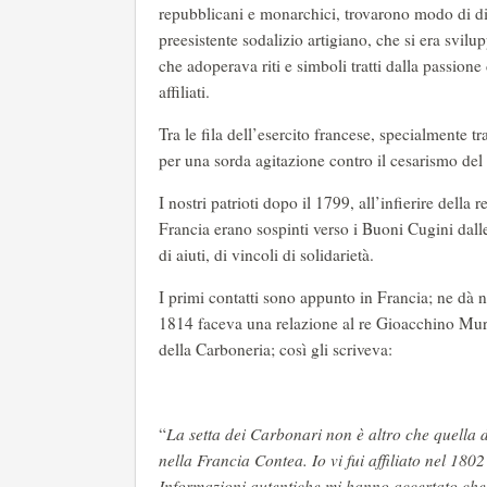
repubblicani e monarchici, trovarono modo di dis
preesistente sodalizio artigiano, che si era svil
che adoperava riti e simboli tratti dalla passion
affiliati.
Tra le fila dell’esercito francese, specialmente tr
per una sorda agitazione contro il cesarismo de
I nostri patrioti dopo il 1799, all’infierire della r
Francia erano sospinti verso i Buoni Cugini dalle
di aiuti, di vincoli di solidarietà.
I primi contatti sono appunto in Francia; ne dà 
1814 faceva una relazione al re Gioacchino Murat
della Carboneria; così gli scriveva:
“
La setta dei Carbonari non è altro che quella d
nella Francia Contea. Io vi fui affiliato nel 1
Informazioni autentiche mi hanno accertato che