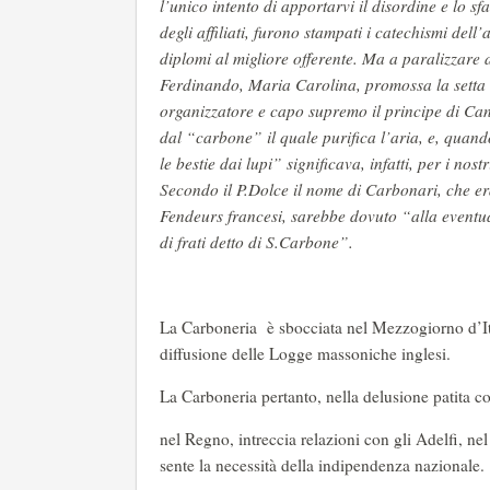
l’unico intento di apportarvi il disordine e lo s
degli affiliati, furono stampati i catechismi dell’
diplomi al migliore offerente. Ma a paralizzare 
Ferdinando, Maria Carolina, promossa la setta 
organizzatore e capo supremo il principe di C
dal “carbone” il quale purifica l’aria, e, quando
le bestie dai lupi” significava, infatti, per i nos
Secondo il P.Dolce il nome di Carbonari, che e
Fendeurs francesi, sarebbe dovuto “alla eventual
di frati detto di S.Carbone”.
La Carboneria è sbocciata nel Mezzogiorno d’It
diffusione delle Logge massoniche inglesi.
La Carboneria pertanto, nella delusione patita c
nel Regno, intreccia relazioni con gli Adelfi, nel 
sente la necessità della indipendenza nazionale.