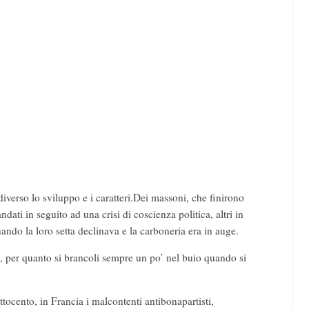
diverso lo sviluppo e i caratteri.Dei massoni, che finirono
dati in seguito ad una crisi di coscienza politica, altri in
uando la loro setta declinava e la carboneria era in auge.
i, per quanto si brancoli sempre un po’ nel buio quando si
Ottocento, in Francia i malcontenti antibonapartisti,