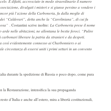
facelo. E difatti, accresciuto in modo straordinario il numero
associazione, divulgati i misteri e si giunse persino a vendere i
ancor più l’azione della Carboneria, fu dalla moglie di
dei “Calderari”, detta anche la “Caroliniana”, di cui fu
anosa”
. Costantini scrive inoltre:
La Carboneria prese il nome
 arde nelle abitazioni, ne allontana le bestie feroci. “Pulire
tri carbonari liberare la patria da stranieri e da despoti.
ra così evidentemente connesso ai Charbonniers o ai
e circostanza di essersi uniti i primi settari in un convento
alia durante la spedizione di Russia o poco dopo, come pura
on la Restaurazione, intensifica la sua propaganda
resto d’Italia e anche all’estero, mira a libertà costituzionali,