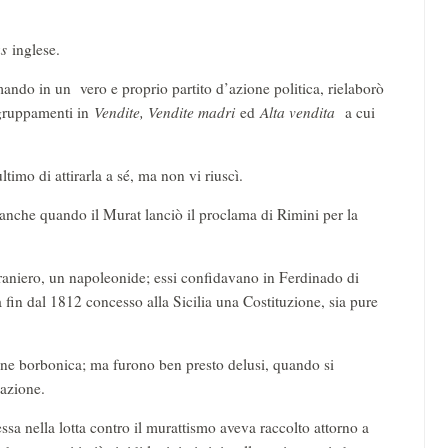
s
inglese.
mando in un vero e proprio partito d’azione politica, rielaborò
aggruppamenti in
Vendite, Vendite madri
ed
Alta vendita
a cui
ltimo di attirarla a sé, ma non vi riuscì.
o anche quando il Murat lanciò il proclama di Rimini per la
traniero, un napoleonide; essi confidavano in Ferdinado di
fin dal 1812 concesso alla Sicilia una Costituzione, sia pure
zione borbonica; ma furono ben presto delusi, quando si
eazione.
ssa nella lotta contro il murattismo aveva raccolto attorno a