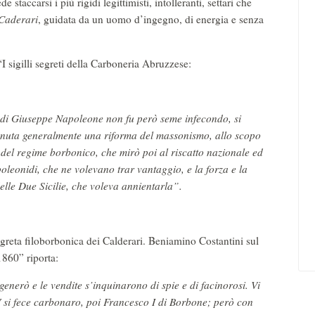
staccarsi i più rigidi legittimisti, intolleranti, settari che
Caderari
, guidata da un uomo d’ingegno, di energia e senza
I sigilli segreti della Carboneria Abruzzese:
 di Giuseppe Napoleone non fu però seme infecondo, si
tenuta generalmente una riforma del massonismo, allo scopo
a del regime borbonico, che mirò poi al riscatto nazionale ed
poleonidi, che ne volevano trar vantaggio, e la forza e la
delle Due Sicilie, che voleva annientarla”.
segreta filoborbonica dei Calderari. Beniamino Costantini sul
1860” riporta:
enerò e le vendite s’inquinarono di spie e di facinorosi. Vi
 si fece carbonaro, poi Francesco I di Borbone; però con