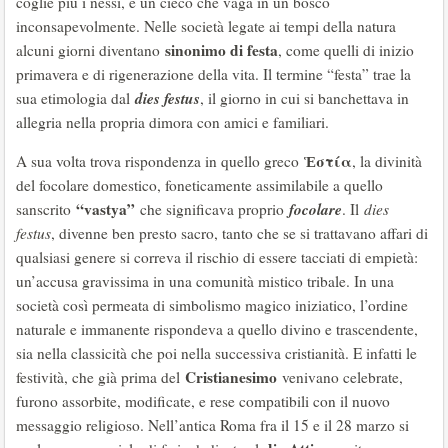
coglie più i nessi, è un cieco che vaga in un bosco
inconsapevolmente. Nelle società legate ai tempi della natura
sinonimo di festa
alcuni giorni diventano
, come quelli di inizio
primavera e di rigenerazione della vita. Il termine “festa” trae la
dies festus
sua etimologia dal
, il giorno in cui si banchettava in
allegria nella propria dimora con amici e familiari.
Ἑστία
A sua volta trova rispondenza in quello greco
, la divinità
del focolare domestico, foneticamente assimilabile a quello
“vastya”
focolare
sanscrito
che significava proprio
. Il
dies
festus
, divenne ben presto sacro, tanto che se si trattavano affari di
qualsiasi genere si correva il rischio di essere tacciati di empietà:
un’accusa gravissima in una comunità mistico tribale. In una
società così permeata di simbolismo magico iniziatico, l’ordine
naturale e immanente rispondeva a quello divino e trascendente,
sia nella classicità che poi nella successiva cristianità. E infatti le
Cristianesimo
festività, che già prima del
venivano celebrate,
furono assorbite, modificate, e rese compatibili con il nuovo
messaggio religioso. Nell’antica Roma fra il 15 e il 28 marzo si