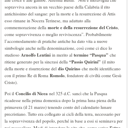
alle cosce e alle gambe. Afferma Basili: “Non è meraviglia che
sopravviva ancora in un vecchio paese della Calabria il rito
antichissimo del sangue: per la morte e la resurrezione di Attis
esso rimane in Nocera Terinese, ma adattato alla
morte e della resurrezione del Cristo
commemorazione della
,
come sopravvivenza o meglio reviviscenza”. Probabilmente
l’accomodamento di pratiche antiche ha dato vita a nuove
simbologie anche nella denominazione, così come ci dice lo
Arnolfo Lentini
termine “Pasqua”
studioso
in merito al
che
“Passio Quirini”
ritiene generato per la sincrasi della
(il mito
dio Quirino
della morte e risurrezione del
che molti identificano
Romolo
con il primo Re di Roma
, fondatore di civiltà come Gesù
Cristo).
Concilio di Nicea
Poi il
nel 325 d.C. sancì che la Pasqua
ricadesse nella prima domenica dopo la prima luna piena della
primavera (il 21 marzo) tenendo conto del calendario lunare
precristiano. Tutto era collegato ai cicli della terra, necessario per
la sopravvivenza del popolo, perché in base a essi si seminava per
l’etno-
poi raccogliere. Modi di intendere la vita che, come scrive