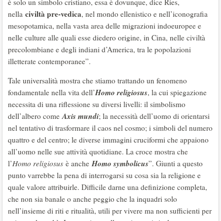
è solo un simbolo cristiano, essa è dovunque, dice Ries,
civiltà pre-vedica
nella
, nel mondo ellenistico e nell’iconografia
mesopotamica, nella vasta area delle migrazioni indoeuropee e
nelle culture alle quali esse diedero origine, in Cina, nelle civiltà
precolombiane e degli indiani d’America, tra le popolazioni
illetterate contemporanee”.
Tale universalità mostra che stiamo trattando un fenomeno
Homo religiosus
fondamentale nella vita dell’
, la cui spiegazione
necessita di una riflessione su diversi livelli: il simbolismo
Axis mundi
dell’albero come
; la necessità dell’uomo di orientarsi
nel tentativo di trasformare il caos nel cosmo; i simboli del numero
quattro e del centro; le diverse immagini cruciformi che appaiono
all’uomo nelle sue attività quotidiane. La croce mostra che
Homo symbolicus
l’
Homo religiosus
è anche
”. Giunti a questo
punto varrebbe la pena di interrogarsi su cosa sia la religione e
quale valore attribuirle. Difficile darne una definizione completa,
che non sia banale o anche peggio che la inquadri solo
nell’insieme di riti e ritualità, utili per vivere ma non sufficienti per