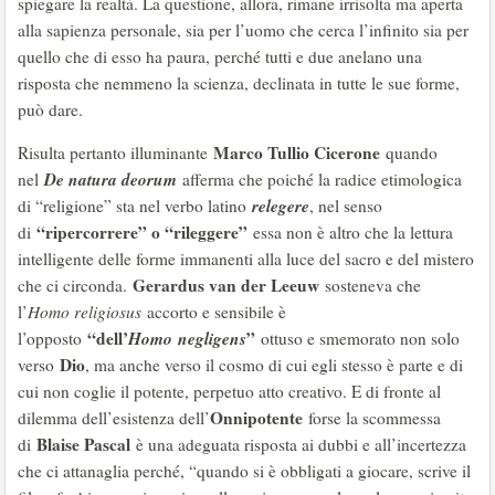
spiegare la realtà. La questione, allora, rimane irrisolta ma aperta
alla sapienza personale, sia per l’uomo che cerca l’infinito sia per
quello che di esso ha paura, perché tutti e due anelano una
risposta che nemmeno la scienza, declinata in tutte le sue forme,
può dare.
Marco Tullio Cicerone
Risulta pertanto illuminante
quando
De natura deorum
nel
afferma che poiché la radice etimologica
relegere
di “religione” sta nel verbo latino
, nel senso
“ripercorrere” o “rileggere”
di
essa non è altro che la lettura
intelligente delle forme immanenti alla luce del sacro e del mistero
Gerardus van der Leeuw
che ci circonda.
sosteneva che
l’
Homo religiosus
accorto e sensibile è
“dell’
Homo
negligens
”
l’opposto
ottuso e smemorato non solo
Dio
verso
, ma anche verso il cosmo di cui egli stesso è parte e di
cui non coglie il potente, perpetuo atto creativo. E di fronte al
Onnipotente
dilemma dell’esistenza dell’
forse la scommessa
Blaise Pascal
di
è una adeguata risposta ai dubbi e all’incertezza
che ci attanaglia perché, “quando si è obbligati a giocare, scrive il