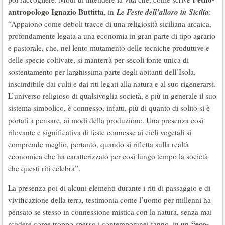
antropologo Ignazio Buttitta
Le Feste dell’alloro in Sicilia
, in
:
“Appaiono come deboli tracce di una religiosità siciliana arcaica,
profondamente legata a una economia in gran parte di tipo agrario
e pastorale, che, nel lento mutamento delle tecniche produttive e
delle specie coltivate, si manterrà per secoli fonte unica di
sostentamento per larghissima parte degli abitanti dell’Isola,
inscindibile dai culti e dai riti legati alla natura e al suo rigenerarsi.
L’universo religioso di qualsivoglia società, e più in generale il suo
sistema simbolico, è connesso, infatti, più di quanto di solito si è
portati a pensare, ai modi della produzione. Una presenza così
rilevante e significativa di feste connesse ai cicli vegetali si
comprende meglio, pertanto, quando si rifletta sulla realtà
economica che ha caratterizzato per così lungo tempo la società
che questi riti celebra”.
La presenza poi di alcuni elementi durante i riti di passaggio e di
vivificazione della terra, testimonia come l’uomo per millenni ha
pensato se stesso in connessione mistica con la natura, senza mai
“eco-
scadere come troppo spesso i contemporanei fanno, in un