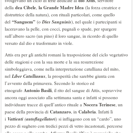
dio Attis
svolgevano un ciclo di ferie dedicate al
, servitore
dea Cibele
la Grande Madre Idea
della
,
(la forza creatrice e
distruttrice della natura), con rituali particolari, come quello
“Sanguem”
Dies Sanguinis
del
(o
), nel quale i partecipanti si
laceravano la pelle, con cocci, pugnali o spade, per spargere
sull’albero sacro (un pino) il loro sangue, in ricordo di quello
versato dal dio e trasformato in viole.
Attis era per gli antichi romani la trasposizione del ciclo vegetativo
delle stagioni e con la sua morte e la sua resurrezione
simboleggiava, come nella interpretazione catulliana del mito,
Liber Catullianus
nel
, la prosperità che sarebbe giunta con
l’avvento della primavera. Secondo lo storico ed
Antonio Basili
etnografo
, il rito del sangue di Attis, sopravvive
ancora oggi associato alla settimana santa e infatti si possono
Nocera Terinese
individuare tracce di quell’antico rituale a
, un
Catanzaro
Calabria
paese della provincia di
, in
. Infatti lì
Vattienti
autoflagellatori
i
(
)
si infliggono con un “cardo”, uno
pezzo di sughero con tredici pezzi di vetro incastonati, percorse