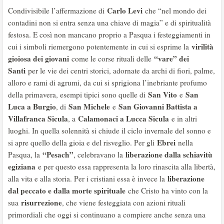
Carlo Levi
Condivisibile l’affermazione di
che “nel mondo dei
contadini non si entra senza una chiave di magia” e di spiritualità
festosa. E così non mancano proprio a Pasqua i festeggiamenti in
virilità
cui i simboli riemergono potentemente in cui si esprime la
gioiosa dei giovani
“vare” dei
come le corse rituali delle
Santi
per le vie dei centri storici, adornate da archi di fiori, palme,
alloro e rami di agrumi, da cui si sprigiona l’inebriante profumo
San Vito
San
della primavera, esempi tipici sono quelle di
e
Luca a Burgio
San Michele
San Giovanni Battista a
, di
e
Villafranca Sicula
Calamonaci a Lucca Sicula
, a
e in altri
luoghi. In quella solennità si chiude il ciclo invernale del sonno e
Ebrei
si apre quello della gioia e del risveglio. Per gli
nella
“Pesach”
liberazione dalla schiavitù
Pasqua, la
, celebravano la
egiziana
e per questo essa rappresenta la loro rinascita alla libertà,
liberazione
alla vita e alla storia. Per i cristiani essa è invece la
dal peccato e dalla morte spirituale
che Cristo ha vinto con la
risurrezione
sua
, che viene festeggiata con azioni rituali
primordiali che oggi si continuano a compiere anche senza una