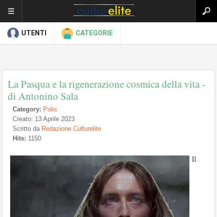
UTENTI
CATEGORIE
La Pasqua e la rigenerazione cosmica della vita -
di Antonino Sala
Category:
Polis
Creato: 13 Aprile 2023
Scritto da
Redazione Culturelite
Hits:
1150
Il