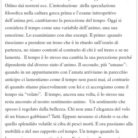
Odino dai norreni ecc. L’introduzione della speculazione
filosofica nella cultura greca prima e l’esame introspettivo
dell’anima poi, cambiarono la percezione del tempo. Oggi si
considera il tempo come una variabile dell’animo, una sua
emozione. Lo esaminiamo con due esempi. Il primo: quando
riusciamo a prendere un treno che è in ritardo sull’orario di
partenza, ne siamo contenti al contrario di chi è sul treno e se ne
lamenta. Il tempo è lo stesso ma cambia la sua percezione perché
dipendente dal diverso stato d’animo. Il secondo, più “umano”:
quando in un appuntamento con l’amata arriviamo in parecchio
anticipo ci lamentiamo come il tempo non passi mai, al contrario
di quando stiamo piacevolmente con lei e ci accorgiamo come il
tempo sia “volato”. Il tempo, ancora una volta, è lo stesso ma
resta ancorato al nostro sentimento-animo. Un sentimento che
spesso è regolato dalla bellezza. Chi non ama l’eleganza del volo
di un bianco gabbiano? Tutti. Eppure nessuno si chiede o sa che
quello splendido volatile si ciba di pesci morti. E ora passiamo alla
mobilità e del suo rapporto col tempo. Un tempo quando la