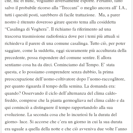
che, hic et nunc, vogliamo diversamente esporre. Pertanto, fatto
salvo il probabile ricorso alla “Treccani” o meglio ancora all’ I.A.,
tutti i quesiti posti, sarebbero di facile trattazione. Ma, a parer
nostro è ritenuto doveroso girare questo tema alla cosiddetta
“Casalinga di Voghera”. Il richiamo fa riferimento ad una
trascorsa trasmissione radiofonica dove per i temi più attuali si
richiedeva il parere di una comune casalinga. Tutto ciò, per poter
saggiare, come la suddetta, oggi sicuramente più acculturata della
precedente, possa rispondere del comune sentire. E allora
sentiamo cosa ha da dirci. Cominciamo dal Tempo. E’ stata
questa, e lo possiamo comprendere senza dubbio, la prima
preoccupazione dell’uomo-coltivatore dopo l’uomo-raccoglitore,
per quanto riguarda il tempo della semina. La domanda era:
quando? Osservando il ciclo dell’alternanza del clima caldo-
freddo, comprese che la pianta germogliava nel clima caldo e da
qui cominciò a distinguere il tempo rapportandolo alla sua
evoluzione. La seconda cosa che lo incuriosì fu la durata del
giorno- luce. Si accorse che c’era un giorno in cui la sua durata
era uguale a quella della notte e che ciò avveniva due volte l’anno