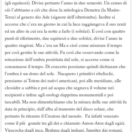
(gli equinozi). Divise pertanto l’anno in due semestri. Un cenno di
ciò l’abbiamo a ciò che disse la mitologica Demetra (la Madre-
Terra) al genero dio Ade (signore dell’oltretomba). Inoltre si
accorse che c’era un giorno in cui la luce raggiungeva il suo zenit
ed un altro in cui era la notte a farlo (i solstizi). E così con quattro
punti di riferimento, due equinozi e due solstizi, divise l’anno in
quattro stagioni. Ma c’era un Ma e cioè come misurare il tempo
per così gestire le sue attività. Fu così che osservando come la
roteazione dell’ombra proiettata dal sole, si accorse come si
consumasse il tempo. Di concerto possiamo quindi dichiarare che
l’ombra è un dono del sole. Nacquero i primitivi obelischi,
pensiamo ai Totem dei nativi americani, poi alle meridiane, alle
clessidre a sabbia e poi ad acqua che segnava il volume nei
recipienti e infine agli orologi dapprima monumentali e poi
tascabili. Ma non dimentichiamo che la misura delle sue attività fu
data in principio, dall’alba al tramonto del disco solare, che
pertanto fu ritenuto il Creatore del mondo. Fu infatti venerato
come il più grande tra gli dei e chiamato Amon-Aton dagli egizi,
Viracocha dagli inca, Brahma dagli indiani, Juppiter dai romani,