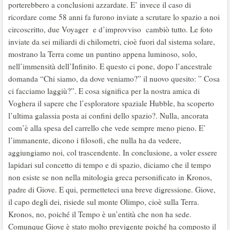
porterebbero a conclusioni azzardate. E’ invece il caso di
ricordare come 58 anni fa furono inviate a scrutare lo spazio a noi
circoscritto, due Voyager e d’improvviso cambiò tutto. Le foto
inviate da sei miliardi di chilometri, cioè fuori dal sistema solare,
mostrano la Terra come un puntino appena luminoso, solo,
nell’immensità dell’Infinito. E questo ci pone, dopo l’ancestrale
domanda “Chi siamo, da dove veniamo?” il nuovo quesito: ” Cosa
ci facciamo laggiù?”. E cosa significa per la nostra amica di
Voghera il sapere che l’esploratore spaziale Hubble, ha scoperto
l’ultima galassia posta ai confini dello spazio?. Nulla, ancorata
com’è alla spesa del carrello che vede sempre meno pieno. E’
l’immanente, dicono i filosofi, che nulla ha da vedere,
aggiungiamo noi, col trascendente. In conclusione, a voler essere
lapidari sul concetto di tempo e di spazio, diciamo che il tempo
non esiste se non nella mitologia greca personificato in Kronos,
padre di Giove. E qui, permetteteci una breve digressione. Giove,
il capo degli dei, risiede sul monte Olimpo, cioè sulla Terra.
Kronos, no, poiché il Tempo è un’entità che non ha sede.
Comunque Giove è stato molto previgente poiché ha composto il