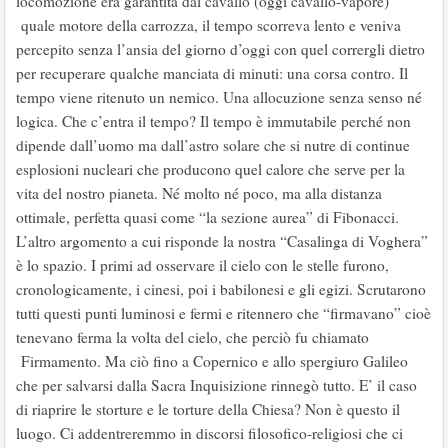
locomozione era garantita dal cavallo (oggi cavallo-vapore)
quale motore della carrozza, il tempo scorreva lento e veniva
percepito senza l’ansia del giorno d’oggi con quel corrergli dietro
per recuperare qualche manciata di minuti: una corsa contro. Il
tempo viene ritenuto un nemico. Una allocuzione senza senso né
logica. Che c’entra il tempo? Il tempo è immutabile perché non
dipende dall’uomo ma dall’astro solare che si nutre di continue
esplosioni nucleari che producono quel calore che serve per la
vita del nostro pianeta. Né molto né poco, ma alla distanza
ottimale, perfetta quasi come “la sezione aurea” di Fibonacci.
L’altro argomento a cui risponde la nostra “Casalinga di Voghera”
è lo spazio. I primi ad osservare il cielo con le stelle furono,
cronologicamente, i cinesi, poi i babilonesi e gli egizi. Scrutarono
tutti questi punti luminosi e fermi e ritennero che “firmavano” cioè
tenevano ferma la volta del cielo, che perciò fu chiamato
Firmamento. Ma ciò fino a Copernico e allo spergiuro Galileo
che per salvarsi dalla Sacra Inquisizione rinnegò tutto. E’ il caso
di riaprire le storture e le torture della Chiesa? Non è questo il
luogo. Ci addentreremmo in discorsi filosofico-religiosi che ci