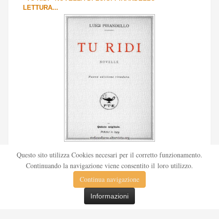
LETTURA...
Scritto da
Redazione Culturelite
Questo sito utilizza Cookies necesari per il corretto funzionamento.
Pubblicata nel 1912 sul «Corriere della sera», la novella Tu
Continuando la navigazione viene consentito il loro utilizzo.
ridi fu successivamente inserita nella ...
Continua navigazione
Leggi tutto
Informazioni