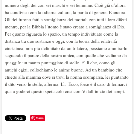
numero degli dei con sei maschi e sei femmine. Cioè già d’allora
ha condiviso con la odierna cultura, la parità di genere. E ancora.
Gli dei furono fatti a somiglianza dei mortali con tutti i loro difetti
mentre, per la Bibbia l’uomo è stato creato a somiglianza di Dio.
Per quanto riguarda lo spazio, un tempo individuato come la
distanza tra due sostanze e oggi, con la teoria della relatività
einstainea, non più delimitato da un trilatero, possiamo ammirarlo,
seguendo il parere della nostra amica, con quello che vediamo da
quaggiù: un manto punteggiato di stelle. E’ lì che, come gli
antichi egizi, collochiamo le anime buone. Ad un bambino che
chiede alla mamma dove si trovi la nonna scomparsa, lei puntando
il dito verso le stelle, afferma: Lì. Ecco, forse è il caso di fermarci
qua a goderci questo spettacolo così com’è dall’inizio dei tempi.
Save