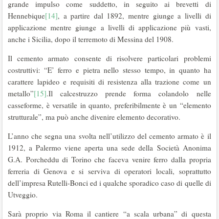
grande impulso come suddetto, in seguito ai brevetti di
Hennebique
[14]
, a partire dal 1892, mentre giunge a livelli di
applicazione mentre giunge a livelli di applicazione più vasti,
anche i Sicilia, dopo il terremoto di Messina del 1908.
Il cemento armato consente di risolvere particolari problemi
costruttivi: “E’ ferro e pietra nello stesso tempo, in quanto ha
carattere lapideo e requisiti di resistenza alla trazione come un
metallo”
[15]
.Il calcestruzzo prende forma colandolo nelle
casseforme, è versatile in quanto, preferibilmente è un “elemento
strutturale”, ma può anche divenire elemento decorativo.
L’anno che segna una svolta nell’utilizzo del cemento armato è il
1912, a Palermo viene aperta una sede della Società Anonima
G.A. Porcheddu di Torino che faceva venire ferro dalla propria
ferreria di Genova e si serviva di operatori locali, soprattutto
dell’impresa Rutelli-Bonci ed i qualche sporadico caso di quelle di
Utveggio.
Sarà proprio via Roma il cantiere “a scala urbana” di questa