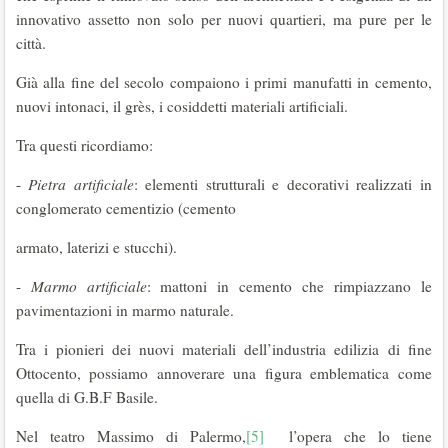
innovativo assetto non solo per nuovi quartieri, ma pure per le
città.
Già alla fine del secolo compaiono i primi manufatti in cemento,
nuovi intonaci, il grès, i cosiddetti materiali artificiali.
Tra questi ricordiamo:
-
Pietra artificiale
: elementi strutturali e decorativi realizzati in
conglomerato cementizio (cemento
armato, laterizi e stucchi).
-
Marmo artificiale
: mattoni in cemento che rimpiazzano le
pavimentazioni in marmo naturale.
Tra i pionieri dei nuovi materiali dell’industria edilizia di fine
Ottocento, possiamo annoverare una figura emblematica come
quella di G.B.F Basile.
Nel teatro Massimo di Palermo,
[5]
l’opera che lo tiene