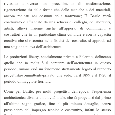
rivissuto attraverso un procedimento di trasformazione,
rigenerazione sia delle forme che delle tecniche e dei materiali,
ancora radicati nei costumi della tradizione; E. Basile verrà
coadiuvato e affiancato da una schiera di colleghi, collaboratori,
artisti, allievi insieme anche all’apporto di committenti e
costruttori che in un particolare clima culturale e con la capacità
creativa che si riscontra nella fisicità del costruito, si approda ad
una stagione nuova dell’architettura.
Le produzioni liberty, specialmente private a Palermo, delineano
quello che in realtà è il carattere dell’architettura in questo
periodo; rimane cioè un fenomeno strettamente legato al rapporto
progettista-committente-privato, che vede, tra il 1899 e il 1920, il
periodo di maggiore fioritura.
Come per Basile, per molti progettisti dell’epoca, l’esperienza
architettonica diventa un’attività totale, che fa progettisti dal primo
all’ultimo segno grafico, fino al più minuto dettaglio, senza
prescindere dall’impegno tecnico e costruttivo, infatti lo stesso