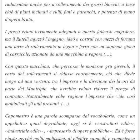
rudimentale anche per il sollevamento dei grossi blocchi, a base
cioè di piani inclinati e rulli, funi e paranchi, e potenza di mano
d’opera bruta.
I prezzi erano ovviamente adeguati a questo faticoso magistero,
ma il Rutelli aguzzò l’ingegno, ideò e costruì con mezzi di fortuna
una torre di sollevamento in legno e ferro con un sapiente gioco
di carrucole, azionato da una macchina a vapore.(…).
Con questa macchina, che percorse le moderne gru girevoli, il
costo dei sollevamenti si ridusse enormemente, ciò che diede
luogo ad una vertenza tra l’impresa e la direzione dei lavori da
parte del Municipio, che avrebbe voluto ridurre il prezzo di
contratto. Naturalmente ebbe ragione l’impresa che vide così
moltiplicati gli utili presunti. (…).
Capomastro è una parola scomparsa dal vocabolario, come un
appellativo quasi degradante; oggi si è ‹‹costruttori edile››,
‹‹industriale edile›› , ‹‹impresario di opere
pubbliche››. Ed è forse
giusto perché molti, moltissimi, di effettive capacità e competenza