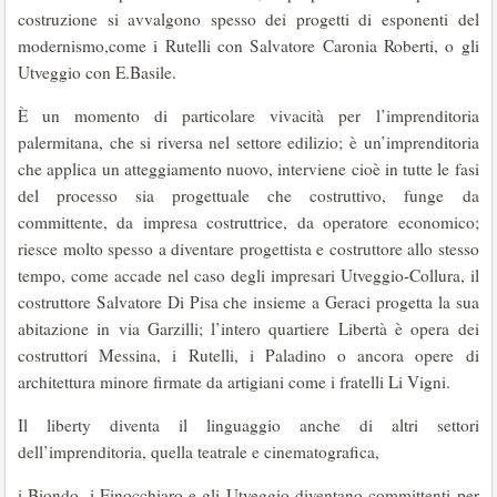
costruzione si avvalgono spesso dei progetti di esponenti del
modernismo,come i Rutelli con Salvatore Caronia Roberti, o gli
Utveggio con E.Basile.
È un momento di particolare vivacità per l’imprenditoria
palermitana, che si riversa nel settore edilizio; è un’imprenditoria
che applica un atteggiamento nuovo, interviene cioè in tutte le fasi
del processo sia progettuale che costruttivo, funge da
committente, da impresa costruttrice, da operatore economico;
riesce molto spesso a diventare progettista e costruttore allo stesso
tempo, come accade nel caso degli impresari Utveggio-Collura, il
costruttore Salvatore Di Pisa che insieme a Geraci progetta la sua
abitazione in via Garzilli; l’intero quartiere Libertà è opera dei
costruttori Messina, i Rutelli, i Paladino o ancora opere di
architettura minore firmate da artigiani come i fratelli Li Vigni.
Il liberty diventa il linguaggio anche di altri settori
dell’imprenditoria, quella teatrale e cinematografica,
i Biondo, i Finocchiaro e gli Utveggio diventano committenti per