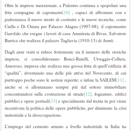
Oltre le imprese menzionate, a Palermo continua a spopolare una
fitta compagine di capomastri
[10]
, capaci di affrontare con e
padronanza il nuovo modo di costruire e le nuove tecniche, come
Ciulla e Di Chiara per Palazzo Alagna (1907-08), il capomastro
Garofalo che esegue i lavori di casa Ammirata di Rivas, Salvatore
Barrica che realizza il palazzo Tagliavia (1910-13) di Armò.
Dagli anni venti si riduce fortemente sia il numero delle storiche
imprese, si consolideranno Bonci-Rutelli, Utveggio-Collura,
Amoroso, impresa che realizza una grossa fetta di quell’edilizia di
“qualità”, diventando una delle più attive del Novecento, di cui
purtroppo poche sono le notizie reperite; e infine la SAILEM
[11]
,
anche se si allontanano sempre più dal settore immobiliare
concentrandosi sulla costruzione di strade
[12]
, fognature, edifici
pubblici e opere portuali
[13]
e specialmente dal trenta in poi viene
incentivata la politica delle opere pubbliche, per diminuire la crisi
industriale e la disoccupazione.
L’impiego del cemento armato a livello industriale in Italia ha