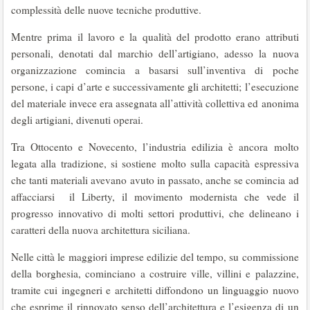
complessità delle nuove tecniche produttive.
Mentre prima il lavoro e la qualità del prodotto erano attributi
personali, denotati dal marchio dell’artigiano, adesso la nuova
organizzazione comincia a basarsi sull’inventiva di poche
persone, i capi d’arte e successivamente gli architetti; l’esecuzione
del materiale invece era assegnata all’attività collettiva ed anonima
degli artigiani, divenuti operai.
Tra Ottocento e Novecento, l’industria edilizia è ancora molto
legata alla tradizione, si sostiene molto sulla capacità espressiva
che tanti materiali avevano avuto in passato, anche se comincia ad
affacciarsi il Liberty, il movimento modernista che vede il
progresso innovativo di molti settori produttivi, che delineano i
caratteri della nuova architettura siciliana.
Nelle città le maggiori imprese edilizie del tempo, su commissione
della borghesia, cominciano a costruire ville, villini e palazzine,
tramite cui ingegneri e architetti diffondono un linguaggio nuovo
che esprime il rinnovato senso dell’architettura e l’esigenza di un