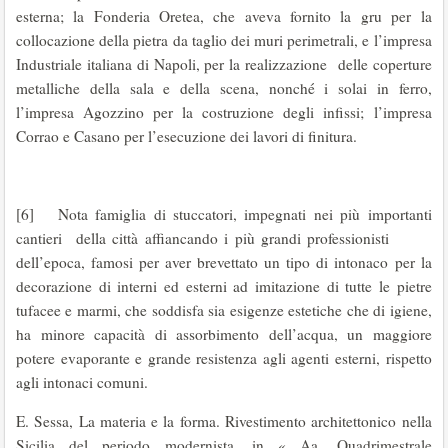
esterna; la Fonderia Oretea, che aveva fornito la gru per la
collocazione della pietra da taglio dei muri perimetrali, e l’impresa
Industriale italiana di Napoli, per la realizzazione delle coperture
metalliche della sala e della scena, nonché i solai in ferro,
l’impresa Agozzino per la costruzione degli infissi; l’impresa
Corrao e Casano per l’esecuzione dei lavori di finitura.
[6] Nota famiglia di stuccatori, impegnati nei più importanti
cantieri della città affiancando i più grandi professionisti
dell’epoca, famosi per aver brevettato un tipo di intonaco per la
decorazione di interni ed esterni ad imitazione di tutte le pietre
tufacee e marmi, che soddisfa sia esigenze estetiche che di igiene,
ha minore capacità di assorbimento dell’acqua, un maggiore
potere evaporante e grande resistenza agli agenti esterni, rispetto
agli intonaci comuni.
E. Sessa, La materia e la forma. Rivestimento architettonico nella
Sicilia del periodo modernista, in « Aa. Quadrimestrale