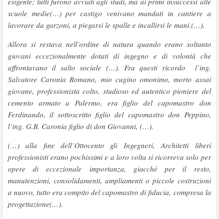
esigente; tutti furono avviati agli studi, ma ai primi insuccessi alle
scuole medie(…) per castigo venivano mandati in cantiere a
lavorare da garzoni, a piegarsi le spalle e incallirsi le mani.(…).
Allora si restava nell’ordine di natura quando erano soltanto
giovani eccezionalmente dotati di ingegno e di volontà che
affrontavano il salto sociale (…). Fra questi ricordo l’ing.
Salvatore Caronia Romano, mio cugino omonimo, morto assai
giovane, professionista colto, studioso ed autentico pioniere del
cemento armato a Palermo, era figlio del capomastro don
Ferdinando, il sottoscritto figlio del capomastro don Peppino,
l’ing. G.B. Caronia figlio di don Giovanni, (…).
(…) alla fine dell’Ottocento gli Ingegneri, Architetti liberi
professionisti erano pochissimi e a loro volta si ricorreva solo per
opere di eccezionale importanza, giacchè per il resto,
manutenzioni, consolidamenti, ampliamenti o piccole costruzioni
a nuovo, tutto era compito del capomastro di fiducia, compresa la
progettazione(…).