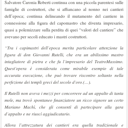
Salvatore Caronia Roberti continua con una piccola parentesi sulle
famiglie di costruttori, che si affiancano al nonno nei cantieri
dell’epoca; continua delineando il mutamento del cantiere in
connessione alla figura del capomastro che diventa impresario,
quasi a polemizzare sulla perdita di quei “valori del cantiere” che
avevano per secoli educato i mastri costruttori.
“
Tra i capimastri dell’epoca merita particolare attenzione la
figura di don Giovanni Rutelli, che era un abilissimo mastro
intagliatore di pietra e che fu l’impresario del TeatroMassimo.
Quest’opera è considerata come mirabile esempio di tale
accurata esecuzione, che può trovare riscontro soltanto nella
perfezione dei templi greci del secolo d’oro.(…).
Il Rutelli non aveva i mezzi per concorrere ad un appalto di tanta
mole, ma trovò spontaneo finanziatore un ricco signore un certo
Mariano Machì, che gli consentì di partecipare alla gara
d’appalto e ne riuscì aggiudicatario.
Allora l’attrezzatura dei cantieri era quella tradizionale e