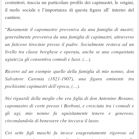
costruttori, traccia un particolare profilo dei capimastri, le origini,
il ruolo sociale e l’importanza di questa figura all’ interno del
cantiere.
“
Raramente il capomastro proveniva da una famiglia di mastri;
generalmente proveniva da una famiglia di capimastri, attraverso
un faticoso tirocinio presso il padre. Socialmente restava ad un
livello tra classe borghese e operaia, anche se una conquistata
agiatezza gli consentiva comodi e lussi. (…).
Ricorro ad un esempio quello della famiglia di mio nonno, don
Salvatore Caronia (1821-1907), una figura eminente tra
pochissimi capimastri dell’epoca, (…).
Nei riguardi della moglie che era figlia di don Antonino Rosano,
capomastro di corte presso i Borboni, e cresciuta tra i comodi e
gli agi, mio nonno fu squisitamente tenero e generoso,
circondandola di benessere che toccava il lusso.
Coi sette figli maschi fu invece esageratamente rigoroso ed