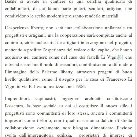
Basile si avvale in cantiere di una cerchia qualificata di
collaboratori, di cui fanno parte pittori, scultori, artigiani che
condividono le scelte moderniste e sanno renderle materiali.
L’esperienza liberty, non sarà una collaborazione unilaterale tra
progettisti e artigiani, ma la cooperazione sarà compiuta anche al
contrario, cioè anche artisti e artigiani intervengono nel progetto,
mettendo a profitto l’esperienza del vedere e del capire, che hanno
acquisito nei cantieri; come nel caso dei fratelli Li Vigni
[6]
che
oltre ad esercitare il ruolo di esecutori, contribuiscono a diffondere
l’immagine della Palermo liberty, attraverso progetti di buon
livello qualitativo, come il disegno per la casa di Francesco Li
Vigni in via F. Juvara, realizzata nel 1906.
Imprenditori, capimastri, ingegneri architetti costituiscono
l’ossatura, la base sociale su cui si costruisce il nuovo stile, i
progettisti sono committenti di loro stessi, ancora i committenti
impresari come i Florio, con i quali nasce un sodalizio di stretta
collaborazione; ovviamente non bisogna dimenticare l’azione
svolta dall’imprenditoria edilizia, proprietari di imprese di