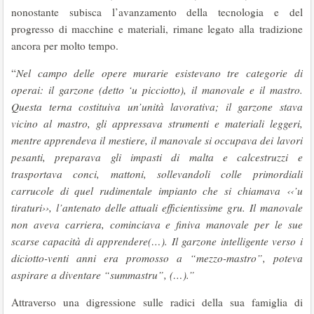
nonostante subisca l’avanzamento della tecnologia e del
progresso di macchine e materiali, rimane legato alla tradizione
ancora per molto tempo.
“
Nel campo delle opere murarie esistevano tre categorie di
operai: il garzone (detto ‘u picciotto), il manovale e il mastro.
Questa terna costituiva un’unità lavorativa; il garzone stava
vicino al mastro, gli appressava strumenti e materiali leggeri,
mentre apprendeva il mestiere, il manovale si occupava dei lavori
pesanti, preparava gli impasti di malta e calcestruzzi e
trasportava conci, mattoni, sollevandoli colle primordiali
carrucole di quel rudimentale impianto che si chiamava ‹‹’u
tiraturi››, l’antenato delle attuali efficientissime gru. Il manovale
non aveva carriera, cominciava e finiva manovale per le sue
scarse capacità di apprendere(…). Il garzone intelligente verso i
diciotto-venti anni era promosso a “mezzo-mastro”, poteva
aspirare a diventare “summastru”, (…).”
Attraverso una digressione sulle radici della sua famiglia di