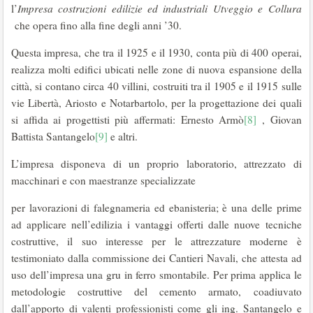
l’
Impresa costruzioni
edilizie ed industriali Utveggio e Collura
che opera fino alla fine degli anni ’30.
Questa impresa, che tra il 1925 e il 1930, conta più di 400 operai,
realizza molti edifici ubicati nelle zone di nuova espansione della
città, si contano circa 40 villini, costruiti tra il 1905 e il 1915 sulle
vie Libertà, Ariosto e Notarbartolo, per la progettazione dei quali
si affida ai progettisti più affermati: Ernesto Armò
[8]
, Giovan
Battista Santangelo
[9]
e altri.
L’impresa disponeva di un proprio laboratorio, attrezzato di
macchinari e con maestranze specializzate
per lavorazioni di falegnameria ed ebanisteria; è una delle prime
ad applicare nell’edilizia i vantaggi offerti dalle nuove tecniche
costruttive, il suo interesse per le attrezzature moderne è
testimoniato dalla commissione dei Cantieri Navali, che attesta ad
uso dell’impresa una gru in ferro smontabile. Per prima applica le
metodologie costruttive del cemento armato, coadiuvato
dall’apporto di valenti professionisti come gli ing. Santangelo e