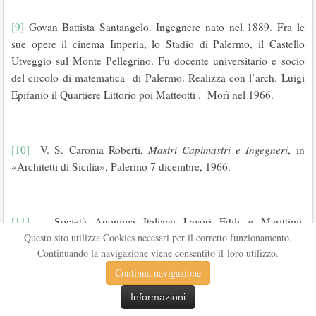
[9]
Govan Battista Santangelo. Ingegnere nato nel 1889. Fra le
sue opere il cinema Imperia, lo Stadio di Palermo, il Castello
Utveggio sul Monte Pellegrino. Fu docente universitario e socio
del circolo di matematica di Palermo. Realizza con l’arch. Luigi
Epifanio il Quartiere Littorio poi Matteotti . Morì nel 1966.
[10]
V. S. Caronia Roberti,
Mastri Capimastri e Ingegneri
, in
«Architetti di Sicilia», Palermo 7 dicembre, 1966.
[11]
Società Anonima Italiana Lavori Edili e Marittimi,
Questo sito utilizza Cookies necesari per il corretto funzionamento.
impegnata dagli anni venti in poi nella sistemazione e
Continuando la navigazione viene consentito il loro utilizzo.
realizzazione delle opere di ampliamento del Porto di Palermo.
Continua navigazione
V. Cammarata,
Architetture e Opere pubbliche a Palermo 1930-
Informazioni
40
, Novecento editrice, Palermo 1999.