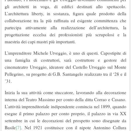
gli architetti in voga, di edifici destinati allo spettacolo.
L’architettura liberty, in sostanza, figura quale prodotto della
collaborazione tra la più raffinata ed esigente committenza che
partecipa attivamente alla realizzazione dell’architettura, la
progettazione eccelsa dei professionisti più scrupolosi e la
maestria dei capi mastri più importanti.
L’imprenditore Michele Utveggio, è uno di questi. Capostipite di
una famiglia di costruttori, sarà costruttore e gestore del
cinemateatro Utveggio, ideatore del Castello Utveggio sul Monte
Pellegrino, su progetto di G.B. Santangelo realizzato tra il ‘28 e il
’31.
Inizia la sua attività come stuccatore, lavorando alla decorazione
interna del Teatro Massimo per conto della ditta Corrao e Casano.
L’attività imprenditoriale indipendente comincia nel 1899, quando
esegue il primo palazzo per conto proprio, il palazzo in via XX
settembre in cui le decorazioni del prospetto sono disegnate da
Basile
[7]
. Nel 1921 costituisce con il nipote Antonino Collura