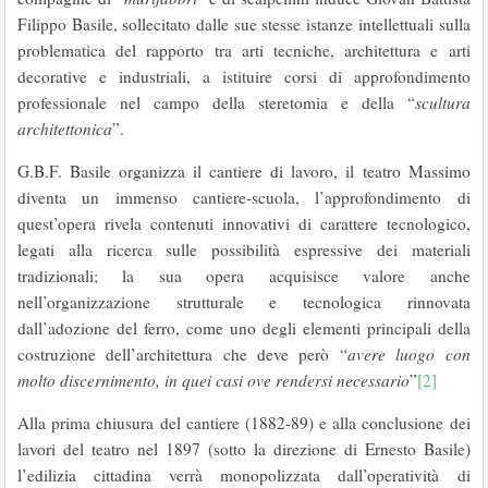
Filippo Basile, sollecitato dalle sue stesse istanze intellettuali sulla
problematica del rapporto tra arti tecniche, architettura e arti
decorative e industriali, a istituire corsi di approfondimento
professionale nel campo della steretomia e della “
scultura
architettonica
”.
G.B.F. Basile organizza il cantiere di lavoro, il teatro Massimo
diventa un immenso cantiere-scuola, l’approfondimento di
quest’opera rivela contenuti innovativi di carattere tecnologico,
legati alla ricerca sulle possibilità espressive dei materiali
tradizionali; la sua opera acquisisce valore anche
nell’organizzazione strutturale e tecnologica rinnovata
dall’adozione del ferro, come uno degli elementi principali della
costruzione dell’architettura che deve però “
avere luogo con
molto discernimento, in quei casi ove
rendersi necessario
”
[2]
Alla prima chiusura del cantiere (1882-89) e alla conclusione dei
lavori del teatro nel 1897 (sotto la direzione di Ernesto Basile)
l’edilizia cittadina verrà monopolizzata dall’operatività di