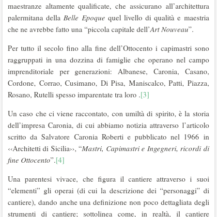
maestranze altamente qualificate, che assicurano all’architettura
palermitana della
Belle Epoque
quel livello di qualità e maestria
che ne avrebbe fatto una “piccola capitale dell’
Art Nouveau
”.
Per tutto il secolo fino alla fine dell’Ottocento i capimastri sono
raggruppati in una dozzina di famiglie che operano nel campo
imprenditoriale per generazioni: Albanese, Caronia, Casano,
Cordone, Corrao, Cusimano, Di Pisa, Maniscalco, Patti, Piazza,
Rosano, Rutelli spesso imparentate tra loro .
[3]
Un caso che ci viene raccontato, con umiltà di spirito, è la storia
dell’impresa Caronia, di cui abbiamo notizia attraverso l’articolo
scritto da Salvatore Caronia Roberti e pubblicato nel 1966 in
‹‹Architetti di Sicilia››, “
Mastri, Capimastri e Ingegneri, ricordi di
fine
Ottocento
”.
[4]
Una parentesi vivace, che figura il cantiere attraverso i suoi
“elementi” gli operai (di cui la descrizione dei “personaggi” di
cantiere), dando anche una definizione non poco dettagliata degli
strumenti di cantiere; sottolinea come, in realtà, il cantiere