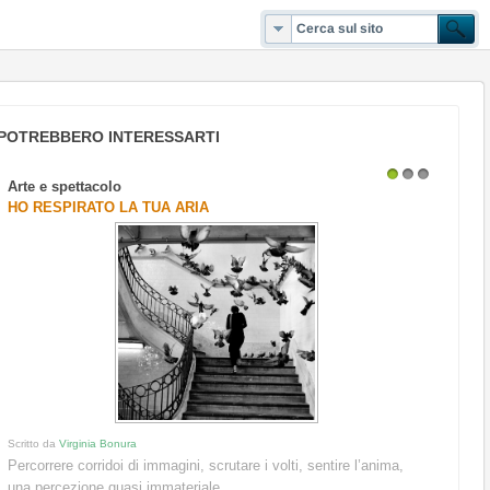
POTREBBERO INTERESSARTI
Arte e spettacolo
1
2
3
HO RESPIRATO LA TUA ARIA
Scritto da
Virginia Bonura
Percorrere corridoi di immagini, scrutare i volti, sentire l’anima,
una percezione quasi immateriale...