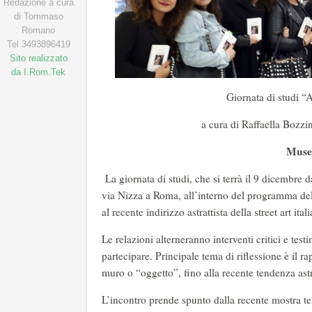
Redazione a cura
di Tommaso
Romano
Tel 3493896419
Sito realizzato
da I.Rom.Tek
Giornata di studi “A
a cura di Raffaella Bozzi
Muse
La giornata di studi, che si terrà il 9 dicembre 
via Nizza a Roma, all’interno del programma del M
al recente indirizzo astrattista della street art ital
Le relazioni alterneranno interventi critici e test
partecipare. Principale tema di riflessione è il ra
muro o “oggetto”, fino alla recente tendenza astr
L’incontro prende spunto dalla recente mostra te