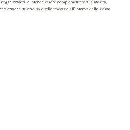
li organizzatori, e intende essere complementare alla mostra,
o critiche diverse da quelle tracciate all’interno dello stesso