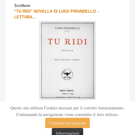
Scritture
“TU RIDI” NOVELLA DI LUIGI PIRANDELLO –
LETTURA...
Scritto da
Redazione Culturelite
Questo sito utilizza Cookies necesari per il corretto funzionamento.
Pubblicata nel 1912 sul «Corriere della sera», la novella Tu
Continuando la navigazione viene consentito il loro utilizzo.
ridi fu successivamente inserita nella ...
Continua navigazione
Leggi tutto
Informazioni