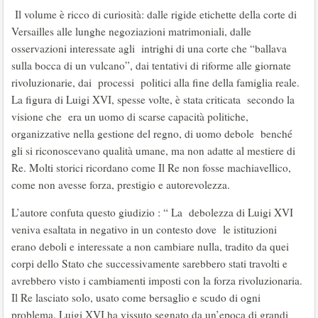
Il volume è ricco di curiosità: dalle rigide etichette della corte di
Versailles alle lunghe negoziazioni matrimoniali, dalle
osservazioni interessate agli intrighi di una corte che “ballava
sulla bocca di un vulcano”, dai tentativi di riforme alle giornate
rivoluzionarie, dai processi politici alla fine della famiglia reale.
La figura di Luigi XVI, spesse volte, è stata criticata secondo la
visione che era un uomo di scarse capacità politiche,
organizzative nella gestione del regno, di uomo debole benché
gli si riconoscevano qualità umane, ma non adatte al mestiere di
Re. Molti storici ricordano come Il Re non fosse machiavellico,
come non avesse forza, prestigio e autorevolezza.
L’autore confuta questo giudizio : “ La debolezza di Luigi XVI
veniva esaltata in negativo in un contesto dove le istituzioni
erano deboli e interessate a non cambiare nulla, tradito da quei
corpi dello Stato che successivamente sarebbero stati travolti e
avrebbero visto i cambiamenti imposti con la forza rivoluzionaria.
Il Re lasciato solo, usato come bersaglio e scudo di ogni
problema. Luigi XVI ha vissuto segnato da un’epoca di grandi