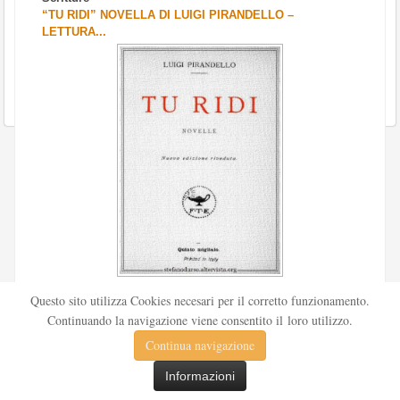
“TU RIDI” NOVELLA DI LUIGI PIRANDELLO –
LETTURA...
Scritto da
Redazione Culturelite
Questo sito utilizza Cookies necesari per il corretto funzionamento.
Pubblicata nel 1912 sul «Corriere della sera», la novella Tu
Continuando la navigazione viene consentito il loro utilizzo.
ridi fu successivamente inserita nella ...
Continua navigazione
Leggi tutto
Informazioni