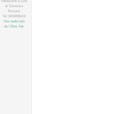
Redazione a cura
di Tommaso
Romano
Tel 3493896419
Sito realizzato
da I.Rom.Tek