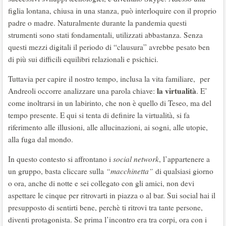
figlia lontana, chiusa in una stanza, può interloquire con il proprio
padre o madre. Naturalmente durante la pandemia questi
strumenti sono stati fondamentali, utilizzati abbastanza. Senza
questi mezzi digitali il periodo di “clausura” avrebbe pesato ben
di più sui difficili equilibri relazionali e psichici.
Tuttavia per capire il nostro tempo, inclusa la vita familiare, per
la virtualità
Andreoli occorre analizzare una parola chiave:
. E’
come inoltrarsi in un labirinto, che non è quello di Teseo, ma del
tempo presente. E qui si tenta di definire la virtualità, si fa
riferimento alle illusioni, alle allucinazioni, ai sogni, alle utopie,
alla fuga dal mondo.
In questo contesto si affrontano i
social network
, l’appartenere a
un gruppo, basta cliccare sulla
“macchinetta”
di qualsiasi giorno
o ora, anche di notte e sei collegato con gli amici, non devi
aspettare le cinque per ritrovarti in piazza o al bar. Sui social hai il
presupposto di sentirti bene, perchè ti ritrovi tra tante persone,
diventi protagonista. Se prima l’incontro era tra corpi, ora con i