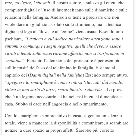
rete, navigare, i siti web
. Il nostro autore, analizza gli effetti che
computer digitali e l’uso di internet hanno sulle dinamiche e sulle
relazioni nella famiglia. Andreoli ci tiene a precisare che non
vuole dare un giudizio assoluto sullo strumento, ma la tecnica
digitale si lega al “dove” e al “come” viene usata. Essendo uno
pschiatra,
“l’aspetto a cui dedico particolare attenzione sono i
sintomi o comunque i segni negativi, quelli che devono essere
curati o tenuti sotto osservazione affinchè non si trasformino in
‘malattia”
. Pertanto l’attenzione del professore è per esempio,
sull’intensità dell’uso del telefonino in famiglia. E siamo al
capitolo dei (
Danni digitali nella famiglia
) Essendo sempre attivo,
“spegnere lo smartphone è come sentirsi ‘staccati’ dal mondo,
chiusi in una sorta di torre, senza finestre sulla vita”
. La prova
che è un legame necessario, si ha nei casi in cui si dimentica a
casa. Subito si cade nell’angoscia e nello smarrimento.
Con lo smartphone sempre attivo in casa, si genera un silenzio
totale, viene a mancare la disponibilità a comunicare, a scambiare
notizie, a dare spazio ai propri affetti. Sarebbe più corretto