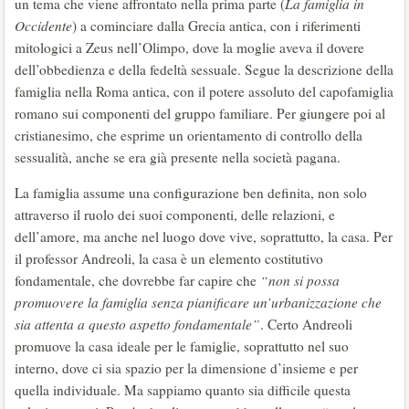
un tema che viene affrontato nella prima parte (
La famiglia in
Occidente
) a cominciare dalla Grecia antica, con i riferimenti
mitologici a Zeus nell’Olimpo, dove la moglie aveva il dovere
dell’obbedienza e della fedeltà sessuale. Segue la descrizione della
famiglia nella Roma antica, con il potere assoluto del capofamiglia
romano sui componenti del gruppo familiare. Per giungere poi al
cristianesimo, che esprime un orientamento di controllo della
sessualità, anche se era già presente nella società pagana.
La famiglia assume una configurazione ben definita, non solo
attraverso il ruolo dei suoi componenti, delle relazioni, e
dell’amore, ma anche nel luogo dove vive, soprattutto, la casa. Per
il professor Andreoli, la casa è un elemento costitutivo
fondamentale, che dovrebbe far capire che
“non si possa
promuovere la famiglia senza pianificare un’urbanizzazione che
sia attenta a questo aspetto fondamentale”
. Certo Andreoli
promuove la casa ideale per le famiglie, soprattutto nel suo
interno, dove ci sia spazio per la dimensione d’insieme e per
quella individuale. Ma sappiamo quanto sia difficile questa