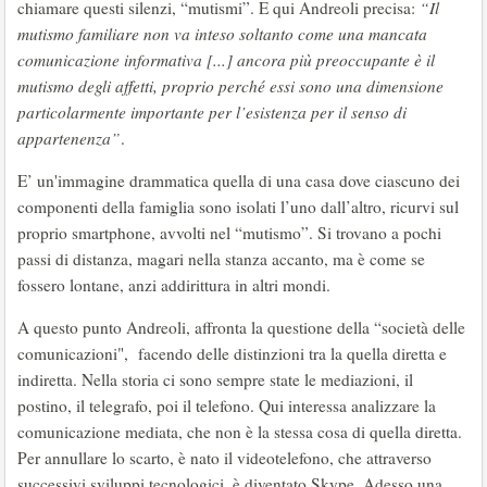
chiamare questi silenzi, “mutismi”. E qui Andreoli precisa:
“Il
mutismo familiare non va inteso soltanto come una mancata
comunicazione informativa [...] ancora più preoccupante è il
mutismo degli affetti, proprio perché essi sono una dimensione
particolarmente importante per l’esistenza per il senso di
appartenenza”
.
E’ un'immagine drammatica quella di una casa dove ciascuno dei
componenti della famiglia sono isolati l’uno dall’altro, ricurvi sul
proprio smartphone, avvolti nel “mutismo”. Si trovano a pochi
passi di distanza, magari nella stanza accanto, ma è come se
fossero lontane, anzi addirittura in altri mondi.
A questo punto Andreoli, affronta la questione della “società delle
comunicazioni", facendo delle distinzioni tra la quella diretta e
indiretta. Nella storia ci sono sempre state le mediazioni, il
postino, il telegrafo, poi il telefono. Qui interessa analizzare la
comunicazione mediata, che non è la stessa cosa di quella diretta.
Per annullare lo scarto, è nato il videotelefono, che attraverso
successivi sviluppi tecnologici, è diventato Skype. Adesso una