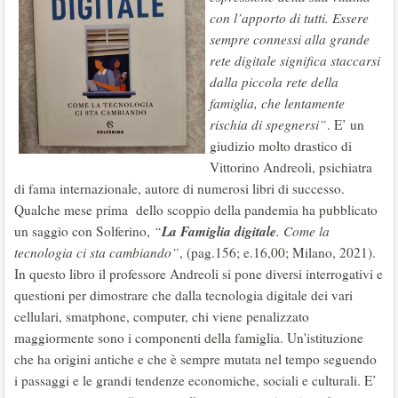
con l’apporto di tutti. Essere
sempre connessi alla grande
rete digitale significa staccarsi
dalla piccola rete della
famiglia, che lentamente
rischia di spegnersi”
. E’ un
giudizio molto drastico di
Vittorino Andreoli, psichiatra
di fama internazionale, autore di numerosi libri di successo.
Qualche mese prima dello scoppio della pandemia ha pubblicato
La Famiglia digitale
un saggio con Solferino,
“
. Come la
tecnologia ci sta cambiando”
, (pag.156; e.16,00; Milano, 2021).
In questo libro il professore Andreoli si pone diversi interrogativi e
questioni per dimostrare che dalla tecnologia digitale dei vari
cellulari, smatphone, computer, chi viene penalizzato
maggiormente sono i componenti della famiglia. Un'istituzione
che ha origini antiche e che è sempre mutata nel tempo seguendo
i passaggi e le grandi tendenze economiche, sociali e culturali. E’