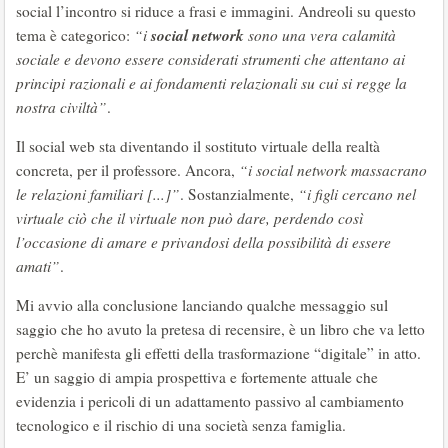
social l’incontro si riduce a frasi e immagini. Andreoli su questo
social network
tema è categorico:
“i
sono una vera calamità
sociale e devono essere considerati strumenti che attentano ai
principi razionali e ai fondamenti relazionali su cui si regge la
nostra civiltà”
.
Il social web sta diventando il sostituto virtuale della realtà
concreta, per il professore. Ancora,
“i social network massacrano
le relazioni familiari [...]”
. Sostanzialmente,
“i figli cercano nel
virtuale ciò che il virtuale non può dare, perdendo così
l’occasione di amare e privandosi della possibilità di essere
amati”
.
Mi avvio alla conclusione lanciando qualche messaggio sul
saggio che ho avuto la pretesa di recensire, è un libro che va letto
perchè manifesta gli effetti della trasformazione “digitale” in atto.
E’ un saggio di ampia prospettiva e fortemente attuale che
evidenzia i pericoli di un adattamento passivo al cambiamento
tecnologico e il rischio di una società senza famiglia.