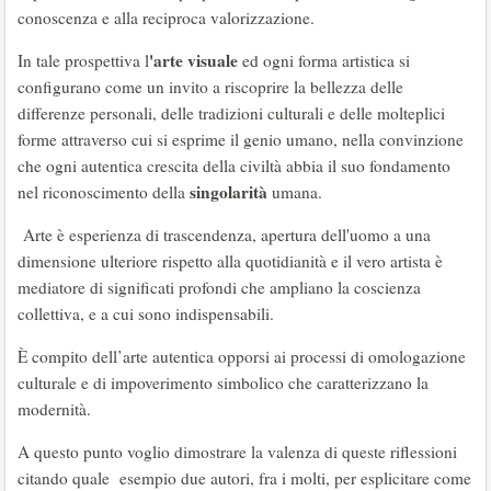
conoscenza e alla reciproca valorizzazione.
'arte visuale
In tale prospettiva l
ed ogni forma artistica si
configurano come un invito a riscoprire la bellezza delle
differenze personali, delle tradizioni culturali e delle molteplici
forme attraverso cui si esprime il genio umano, nella convinzione
che ogni autentica crescita della civiltà abbia il suo fondamento
singolarità
nel riconoscimento della
umana.
Arte è esperienza di trascendenza, apertura dell'uomo a una
dimensione ulteriore rispetto alla quotidianità e il vero artista è
mediatore di significati profondi che ampliano la coscienza
collettiva, e a cui sono indispensabili.
È compito dell’arte autentica opporsi ai processi di omologazione
culturale e di impoverimento simbolico che caratterizzano la
modernità.
A questo punto voglio dimostrare la valenza di queste riflessioni
citando quale esempio due autori, fra i molti, per esplicitare come