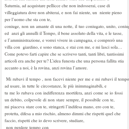
Saturnia, ad acquistare pellicce che non indosserai, case di
villeggiatura dove non abiterai, e non fai niente, un niente pieno
per l’uomo che sta con te,
coniuge, non un amante di una notte, il tuo coniugato, unito, coni
ed anzi gli annulli il Tempo, il bene assoluto della vita, e le tasse,
e l’amministrazione, e vorrei vivere in campagna, e comprerò una
villa con giardino, e sono stanca, e stai con me, e mi lasci sola…
Come potevo farti capire che se scrivevo tanti, tanti libri, tantissimi
articoli era anche per te? L’idea funesta che una persona fallita stia
accanto a noi, è la rovina, anzi rovina l’amore.
Mi rubavi il tempo , non facevi niente per me e mi rubavi il tempo, 
ad usare, in tutte le circostanze, le più inimmaginabili, e
tu me lo rubava con indifferenza mortifera, anzi come se io fossi
un debito, colpevole di non stare sempre, il possibile con te,
mi piaceva stare con te, stringerti l’indifesa mano, ero con te,
protetta, difesa a mio rischio, almeno dimmi che rispetti quel che
faccio, rispetti che io devo scrivere, studiare,
non perdere tempo con