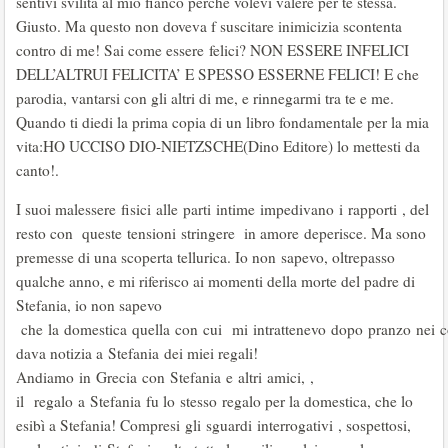
sentivi svilita al mio fianco perché volevi valere per te stessa.
Giusto. Ma questo non doveva f suscitare inimicizia scontenta
contro di me! Sai come essere felici? NON ESSERE INFELICI
DELL’ALTRUI FELICITA’ E SPESSO ESSERNE FELICI! E che
parodia, vantarsi con gli altri di me, e rinnegarmi tra te e me.
Quando ti diedi la prima copia di un libro fondamentale per la mia
vita:HO UCCISO DIO-NIETZSCHE(Dino Editore) lo mettesti da
canto!.
I suoi malessere fisici alle parti intime impedivano i rapporti , del
resto con queste tensioni stringere in amore deperisce. Ma sono
premesse di una scoperta tellurica. Io non sapevo, oltrepasso
qualche anno, e mi riferisco ai momenti della morte del padre di
Stefania, io non sapevo
che la domestica quella con cui mi intrattenevo dopo pranzo nei co
dava notizia a Stefania dei miei regali!
Andiamo in Grecia con Stefania e altri amici, ,
il regalo a Stefania fu lo stesso regalo per la domestica, che lo
esibì a Stefania! Compresi gli sguardi interrogativi , sospettosi,