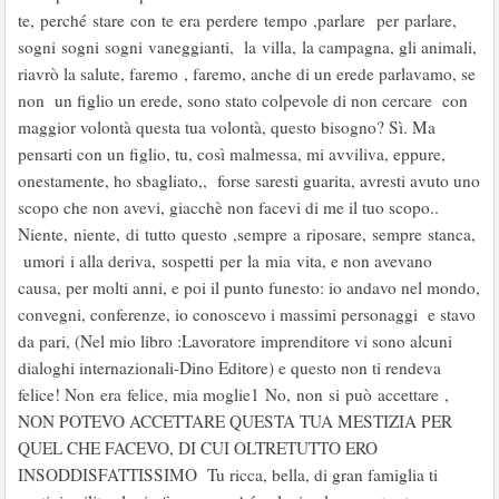
te, perché stare con te era perdere tempo ,parlare per parlare,
sogni sogni sogni vaneggianti, la villa, la campagna, gli animali,
riavrò la salute, faremo , faremo, anche di un erede parlavamo, se
non un figlio un erede, sono stato colpevole di non cercare con
maggior volontà questa tua volontà, questo bisogno? Sì. Ma
pensarti con un figlio, tu, così malmessa, mi avviliva, eppure,
onestamente, ho sbagliato,, forse saresti guarita, avresti avuto uno
scopo che non avevi, giacchè non facevi di me il tuo scopo..
Niente, niente, di tutto questo ,sempre a riposare, sempre stanca,
umori i alla deriva, sospetti per la mia vita, e non avevano
causa, per molti anni, e poi il punto funesto: io andavo nel mondo,
convegni, conferenze, io conoscevo i massimi personaggi e stavo
da pari, (Nel mio libro :Lavoratore imprenditore vi sono alcuni
dialoghi internazionali-Dino Editore) e questo non ti rendeva
felice! Non era felice, mia moglie1 No, non si può accettare ,
NON POTEVO ACCETTARE QUESTA TUA MESTIZIA PER
QUEL CHE FACEVO, DI CUI OLTRETUTTO ERO
INSODDISFATTISSIMO Tu ricca, bella, di gran famiglia ti