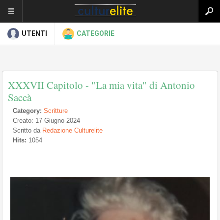
UTENTI
CATEGORIE
XXXVII Capitolo - "La mia vita" di Antonio
Saccà
Category:
Scritture
Creato: 17 Giugno 2024
Scritto da
Redazione Culturelite
Hits:
1054