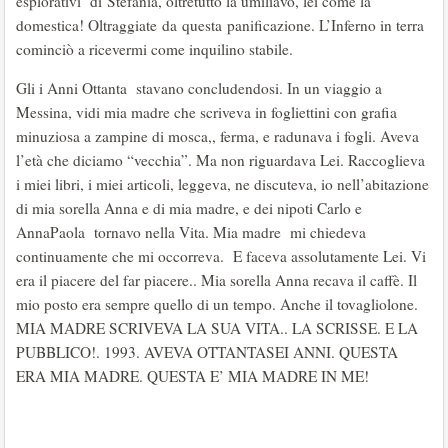
esplorativi di Stefania, oltretutto la umiliavo, lei come la
domestica! Oltraggiate da questa panificazione. L’Inferno in terra
cominciò a ricevermi come inquilino stabile.
Gli i Anni Ottanta stavano concludendosi. In un viaggio a
Messina, vidi mia madre che scriveva in fogliettini con grafia
minuziosa a zampine di mosca,, ferma, e radunava i fogli. Aveva
l’età che diciamo “vecchia”. Ma non riguardava Lei. Raccoglieva
i miei libri, i miei articoli, leggeva, ne discuteva, io nell’abitazione
di mia sorella Anna e di mia madre, e dei nipoti Carlo e
AnnaPaola tornavo nella Vita. Mia madre mi chiedeva
continuamente che mi occorreva. E faceva assolutamente Lei. Vi
era il piacere del far piacere.. Mia sorella Anna recava il caffè. Il
mio posto era sempre quello di un tempo. Anche il tovagliolone.
MIA MADRE SCRIVEVA LA SUA VITA.. LA SCRISSE. E LA
PUBBLICO!. 1993. AVEVA OTTANTASEI ANNI. QUESTA
ERA MIA MADRE. QUESTA E’ MIA MADRE IN ME!