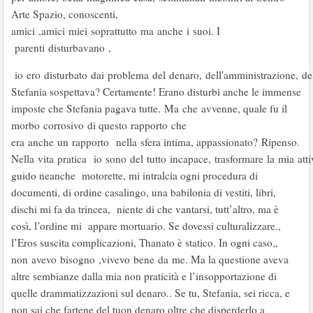
Arte Spazio, conoscenti,
amici ,amici miei soprattutto ma anche i suoi. I
parenti disturbavano ,
io ero disturbato dai problema del denaro, dell'amministrazione, del
Stefania sospettava? Certamente! Erano disturbi anche le immense
imposte che Stefania pagava tutte. Ma che avvenne, quale fu il
morbo corrosivo di questo rapporto che
era anche un rapporto nella sfera intima, appassionato? Ripenso.
Nella vita pratica io sono del tutto incapace, trasformare la mia at
guido neanche motorette, mi intralcia ogni procedura di
documenti, di ordine casalingo, una babilonia di vestiti, libri,
dischi mi fa da trincea, niente di che vantarsi, tutt’altro, ma è
così, l’ordine mi appare mortuario. Se dovessi culturalizzare.,
l’Eros suscita complicazioni, Thanato è statico. In ogni caso,,
non avevo bisogno ,vivevo bene da me. Ma la questione aveva
altre sembianze dalla mia non praticità e l’insopportazione di
quelle drammatizzazioni sul denaro.. Se tu, Stefania, sei ricca, e
non sai che fartene del tuon denaro oltre che disperderlo a