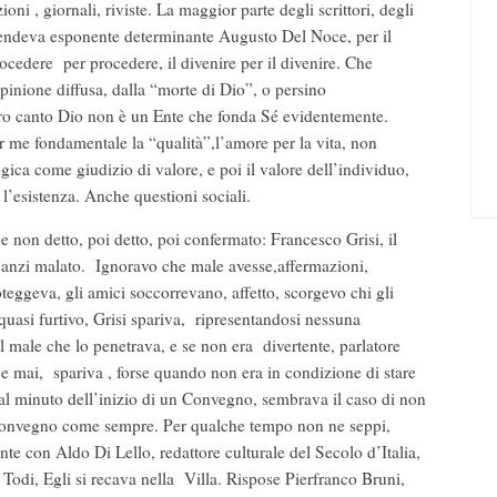
ni , giornali, riviste. La maggior parte degli scrittori, degli
 e rendeva esponente determinante Augusto Del Noce, per il
rocedere per procedere, il divenire per il divenire. Che
inione diffusa, dalla “morte di Dio”, o persino
ltro canto Dio non è un Ente che fonda Sé evidentemente.
r me fondamentale la “qualità”,l’amore per la vita, non
ica come giudizio di valore, e poi il valore dell’individuo,
 l’esistenza. Anche questioni sociali.
 non detto, poi detto, poi confermato: Francesco Grisi, il
 anzi malato. Ignoravo che male avesse,affermazioni,
oteggeva, gli amici soccorrevano, affetto, scorgevo chi gli
quasi furtivo, Grisi spariva, ripresentandosi nessuna
l male che lo penetrava, e se non era divertente, parlatore
Se mai, spariva , forse quando non era in condizione di stare
al minuto dell’inizio di un Convegno, sembrava il caso di non
l convegno come sempre. Per qualche tempo non ne seppi,
te con Aldo Di Lello, redattore culturale del Secolo d’Italia,
odi, Egli si recava nella Villa. Rispose Pierfranco Bruni,