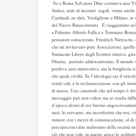
Se a Roma Salvatore Dino costruiva una Villa
Antica, sede di incontri regali, venne anche
Cardinali, ne dirò, Verdiglione a Milano, in
del Nuovo Rinascimento. E viaggiammo nel p
a Palermo Alfredo Fallica e Tommaso Romano
pensatore ostracizzato, Friedrich Nietzsche,
che mi invitavano pure Associazioni, quella
Sindacato Libero degli Scrittori riuniva, gir
Ottanta, periodo addensatissimo. Il mondo si 
perdeva aura rinnovativa, ma la borghesia 
che quale civiltà. Se l’ideologia era il veicol
vendi vali, e la reclamizzazione con gli str
di massa. Una catastrofe che nel tempo è dive
messaggio può non valere ma se risulta diff
d’epoca alcuni di noi furono angosciosament
anzi, lo eravamo, ma incertissimi che noi, vi
rumore con i mezzi di comunicazione, al di 
percepiscono:dire malissimo della società de
ciò che non vale, in questo gioco lo scrittor