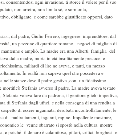
si. consentendosi ogni invasione, ti storce il volere per il suo
putato, non arretra, non limita sé, e sormonta,
ttivo, obbligante, e come sarebbe giustificato opporsi, dato
iasi, dal padre, Giulio Ferrero, ingegnere, imprenditore, dal
rosità, un pezzone di quartiere romano, negozi di migliaia di
lio, mantenne e ampliò. La madre era una Alberti, famiglia del
editava dalla madre, morta in età insolitamente precoce, e
ricchissima, miliardi di lire ne aveva, e tanti, un mezzo
voltamente. In realtà non sapeva quel che possedeva e
 nelle stanze dove il padre gestiva ,con un fidatissimo
e mortificò Stefania avverso il padre. La madre aveva testato
e, Stefania voleva fare da padrona, il genitore glielo impediva,
ta di Stefania dagli uffici, e nella consegna di una rendita a
 sospetto di essere ingannata, derubata incontrollatamente, le
e di maltrattamenti, inganni, rapine. Impellente mostrare,
o economico le venne sbarrato si spostò nella cultura, mostre
a, e poiché il denaro è calamitoso, pittori, critici, borghesi e