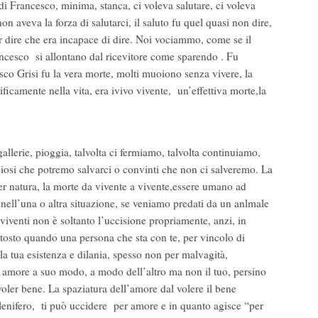
 Francesco, minima, stanca, ci voleva salutare, ci voleva
on aveva la forza di salutarci, il saluto fu quel quasi non dire,
er dire che era incapace di dire. Noi vociammo, come se il
rancesco si allontano dal ricevitore come sparendo . Fu
co Grisi fu la vera morte, molti muoiono senza vivere, la
ficamente nella vita, era ivivo vivente, un’effettiva morte,la
lerie, pioggia, talvolta ci fermiamo, talvolta continuiamo,
biosi che potremo salvarci o convinti che non ci salveremo. La
er natura, la morte da vivente a vivente,essere umano ad
nell’una o altra situazione, se veniamo predati da un anlmale
viventi non è soltanto l’uccisione propriamente, anzi, in
ttosto quando una persona che sta con te, per vincolo di
lla tua esistenza e dilania, spesso non per malvagità,
 amore a suo modo, a modo dell’altro ma non il tuo, persino
voler bene. La spaziatura dell’amore dal volere il bene
elenifero, ti può uccidere per amore e in quanto agisce “per