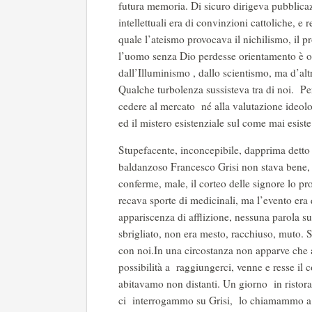
futura memoria. Di sicuro dirigeva pubblicazio
intellettuali era di convinzioni cattoliche,
quale l’ateismo provocava il nichilismo, il p
l’uomo senza Dio perdesse orientamento è op
dall’Illuminismo , dallo scientismo, ma d’a
Qualche turbolenza sussisteva tra di noi. Pe
cedere al mercato né alla valutazione ideolog
ed il mistero esistenziale sul come mai esiste
Stupefacente, inconcepibile, dapprima detto e
baldanzoso Francesco Grisi non stava bene,
conferme, male, il corteo delle signore lo pr
recava sporte di medicinali, ma l’evento era 
appariscenza di afflizione, nessuna parola su
sbrigliato, non era mesto, racchiuso, muto. 
con noi.In una circostanza non apparve che 
possibilità a raggiungerci, venne e resse i
abitavamo non distanti. Un giorno in ristoran
ci interrogammo su Grisi, lo chiamammo a T