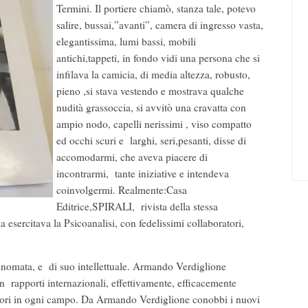
Termini. Il portiere chiamò, stanza tale, potevo
salire, bussai,”avanti”, camera di ingresso vasta,
elegantissima, lumi bassi, mobili
antichi,tappeti, in fondo vidi una persona che si
infilava la camicia, di media altezza, robusto,
pieno ,si stava vestendo e mostrava qualche
nudità grassoccia, si avvitò una cravatta con
ampio nodo, capelli nerissimi , viso compatto
ed occhi scuri e larghi, seri,pesanti, disse di
accomodarmi, che aveva piacere di
incontrarmi, tante iniziative e intendeva
coinvolgermi. Realmente:Casa
Editrice,SPIRALI, rivista della stessa
 esercitava la Psicoanalisi, con fedelissimi collaboratori,
rinomata, e di suo intellettuale. Armando Verdiglione
in rapporti internazionali, effettivamente, efficacemente
iori in ogni campo. Da Armando Verdiglione conobbi i nuovi