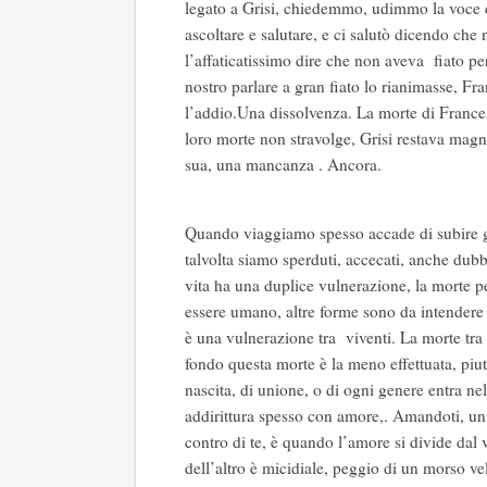
legato a Grisi, chiedemmo, udimmo la voce di
ascoltare e salutare, e ci salutò dicendo che n
l’affaticatissimo dire che non aveva fiato p
nostro parlare a gran fiato lo rianimasse, F
l’addio.Una dissolvenza. La morte di Frances
loro morte non stravolge, Grisi restava magni
sua, una mancanza . Ancora.
Quando viaggiamo spesso accade di subire gal
talvolta siamo sperduti, accecati, anche dub
vita ha una duplice vulnerazione, la morte p
essere umano, altre forme sono da intendere 
è una vulnerazione tra viventi. La morte tra 
fondo questa morte è la meno effettuata, piu
nascita, di unione, o di ogni genere entra ne
addirittura spesso con amore,. Amandoti, un
contro di te, è quando l’amore si divide dal 
dell’altro è micidiale, peggio di un morso v