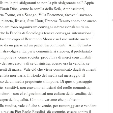
 tra le più sfolgoranti se non la più sfolgorante nellì’Appia
 Farah Diba, venne la sorella dello Scià, Ambasciatori,
 via Torino, ed a Senago, Villa Borromeo, faceva il sovrano
ianeta, Russia, Stati Uniti, Francia. Tenuto conto che anche
 ardirono organizzare convegni internazionali su di un
 che la Facoltà di Sociologia teneva convegni internazionali,
 facente capo al Reverendo Moon e nel suo ambito anche il
avo da un paese ad un paese, tra continenti. Anni Settanta-
stravolgeva. La parte comunista si sfaceva, il proletariato
si imponeva come società produttiva di merci consumabili
o del successo, vali se di sinistra, adesso era la vendita, se
umenti di massa. Vale ciò che viene comunicato dagli strumenti
ntata mortuaria. Il trionfo del media sul messaggio. Il
uso da un media prepotente si impone. Di questo passaggio
e sensitivi, non eravamo entusiasti del crollo comunista,
ncitori, non ci volgessimo ad una cultura della vendita, del
sopra della qualità. Con una variante che pochissimi
lla vendita, vale ciò che si vende, per rumoreggiare e vendere
e e regista Pier Paolo Pasolini dà esempio, essere contro il