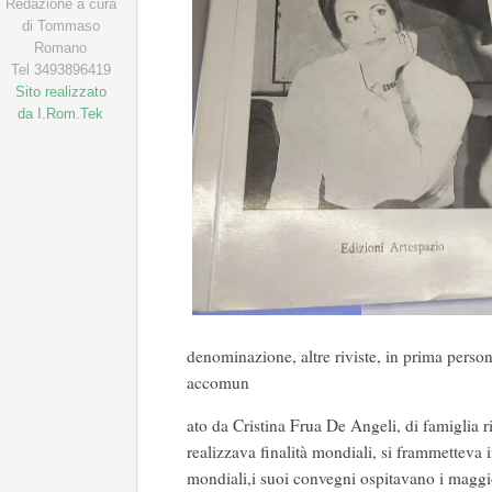
Redazione a cura
di Tommaso
Romano
Tel 3493896419
Sito realizzato
da I.Rom.Tek
denominazione, altre riviste, in prima persona
accomun
ato da Cristina Frua De Angeli, di famiglia 
realizzava finalità mondiali, si frammetteva 
mondiali,i suoi convegni ospitavano i magg