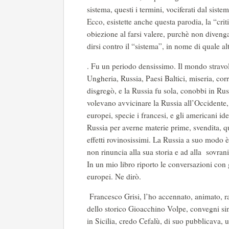
sistema, questi i termini, vociferati dal sis
Ecco, esistette anche questa parodia, la “cr
obiezione al farsi valere, purchè non diveng
dirsi contro il “sistema”, in nome di quale al
. Fu un periodo densissimo. Il mondo stravo
Ungheria, Russia, Paesi Baltici, miseria, co
disgregò, e la Russia fu sola, conobbi in Ru
volevano avvicinare la Russia all’Occidente,
europei, specie i francesi, e gli americani i
Russia per averne materie prime, svendita, 
effetti rovinosissimi. La Russia a suo modo
non rinuncia alla sua storia e ad alla sovrani
In un mio libro riporto le conversazioni con 
europei. Ne dirò.
Francesco Grisi, l’ho accennato, animato, ra
dello storico Gioacchino Volpe, convegni sin
in Sicilia, credo Cefalù, di suo pubblicava,