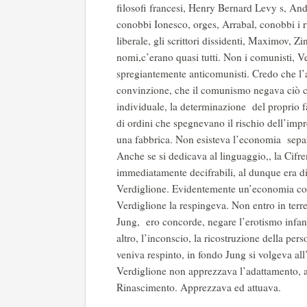
filosofi francesi, Henry Bernard Levy s, A
conobbi Ionesco, orges, Arrabal, conobbi i ru
liberale, gli scrittori dissidenti, Maximov, Zi
nomi,c’erano quasi tutti. Non i comunisti, V
spregiantemente anticomunisti. Credo che l
convinzione, che il comunismo negava ciò ch
individuale, la determinazione del proprio 
di ordini che spegnevano il rischio dell’impr
una fabbrica. Non esisteva l’economia separa
Anche se si dedicava al linguaggio,, la Cif
immediatamente decifrabili, al dunque era di 
Verdiglione. Evidentemente un’economia colle
Verdiglione la respingeva. Non entro in terr
Jung, ero concorde, negare l’erotismo infant
altro, l’inconscio, la ricostruzione della pers
veniva respinto, in fondo Jung si volgeva 
Verdiglione non apprezzava l’adattamento, ap
Rinascimento. Apprezzava ed attuava.