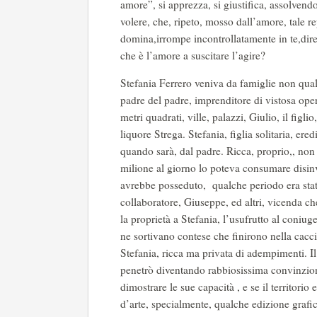
amore”, si apprezza, si giustifica, assolvendo
volere, che, ripeto, mosso dall’amore, tale re
domina,irrompe incontrollatamente in te,dire
che è l’amore a suscitare l’agire?
Stefania Ferrero veniva da famiglie non quals
padre del padre, imprenditore di vistosa ope
metri quadrati, ville, palazzi, Giulio, il fig
liquore Strega. Stefania, figlia solitaria, er
quando sarà, dal padre. Ricca, proprio,, non 
milione al giorno lo poteva consumare disin
avrebbe posseduto, qualche periodo era stata
collaboratore, Giuseppe, ed altri, vicenda ch
la proprietà a Stefania, l’usufrutto al coniug
ne sortivano contese che finirono nella caccia
Stefania, ricca ma privata di adempimenti. Il
penetrò diventando rabbiosissima convinzion
dimostrare le sue capacità , e se il territori
d’arte, specialmente, qualche edizione grafic