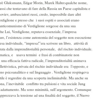
ndrè Gluksmann, Edgar Morin, Marek Halter.qualche nome,
ssi che tentavano di fare della Russia un Paese capitalista e
noviev, ambasciatori russi, credo, impossibile dare altri
erdiglione e presso che i suoi ospiti o associati erano
’anticomunismo di Verdiglione sorgesse da una sua
e Lui, Verdiglione, reputava essenziale, l’impresa
fare, l’esistenza come autonomia del soggetto non esecuzione
esa individuale, “impresa!”era scrivere un libro, attività di
ta dalla imprenditorialità personale, del rischio individuale.
rematica, e usava termini e frasi di combinatorie non
una efficacia fattiva radicale, l’imprenditorialità animava
ttivistica, privata del rischio individuale era l’opposto, e
eno psicoanalitico e sul linguaggio . Verdiglione respingeva
ile è regredire da una scoperta ineliminabile. Ma anche su
ona, l’inevitabile conflitto tra pulsioni e vita sociale Jung
all’adattamento. Ma sono minimità, sull’argomento. Comunque
prezzava la tensione ad una finalità del soggetto, il Nuovo