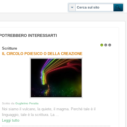
POTREBBERO INTERESSARTI
Scritture
1
2
3
IL CIRCOLO POIESICO O DELLA CREAZIONE
Scritto da
Guglielmo Peralta
Noi siamo il vulcano, la quiete, il magma. Perché tale è il
linguaggio, tale è la scrittura. La ...
Leggi tutto