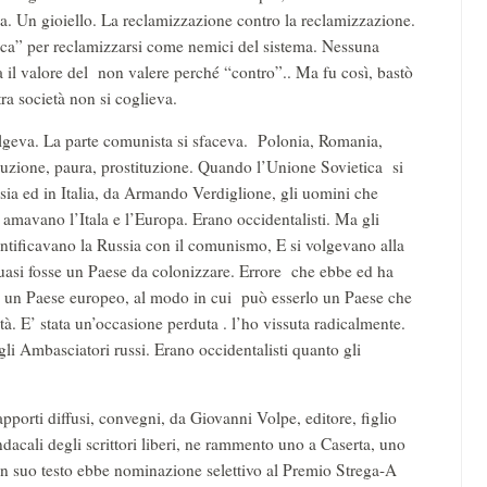
tema. Un gioiello. La reclamizzazione contro la reclamizzazione.
itica” per reclamizzarsi come nemici del sistema. Nessuna
a il valore del non valere perché “contro”.. Ma fu così, bastò
tra società non si coglieva.
lgeva. La parte comunista si sfaceva. Polonia, Romania,
rruzione, paura, prostituzione. Quando l’Unione Sovietica si
ssia ed in Italia, da Armando Verdiglione, gli uomini che
 amavano l’Itala e l’Europa. Erano occidentalisti. Ma gli
dentificavano la Russia con il comunismo, E si volgevano alla
quasi fosse un Paese da colonizzare. Errore che ebbe ed ha
 è un Paese europeo, al modo in cui può esserlo un Paese che
tà. E’ stata un’occasione perduta . l’ho vissuta radicalmente.
gli Ambasciatori russi. Erano occidentalisti quanto gli
pporti diffusi, convegni, da Giovanni Volpe, editore, figlio
dacali degli scrittori liberi, ne rammento uno a Caserta, uno
 un suo testo ebbe nominazione selettivo al Premio Strega-A