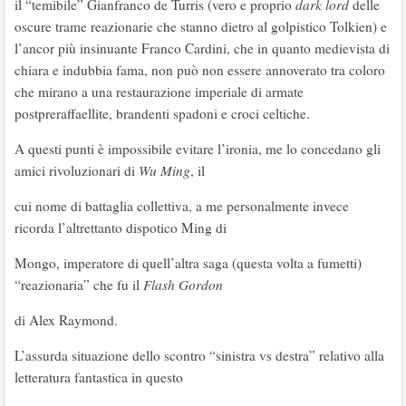
il “temibile” Gianfranco de Turris (vero e proprio
dark lord
delle
oscure trame reazionarie che stanno dietro al golpistico Tolkien) e
l’ancor più insinuante Franco Cardini, che in quanto medievista di
chiara e indubbia fama, non può non essere annoverato tra coloro
che mirano a una restaurazione imperiale di armate
postpreraffaellite, brandenti spadoni e croci celtiche.
A questi punti è impossibile evitare l’ironia, me lo concedano gli
amici rivoluzionari di
Wu Ming
, il
cui nome di battaglia collettiva, a me personalmente invece
ricorda l’altrettanto dispotico Ming di
Mongo, imperatore di quell’altra saga (questa volta a fumetti)
“reazionaria” che fu il
Flash Gordon
di Alex Raymond.
L’assurda situazione dello scontro “sinistra vs destra” relativo alla
letteratura fantastica in questo