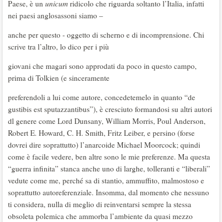
Paese, è un
unicum
ridicolo che riguarda soltanto l’Italia, infatti
nei paesi anglosassoni siamo –
anche per questo - oggetto di scherno e di incomprensione. Chi
scrive tra l’altro, lo dico per i più
giovani che magari sono approdati da poco in questo campo,
prima di Tolkien (e sinceramente
preferendoli a lui come autore, concedetemelo in quanto “de
gustibis est sputazzantibus”), è cresciuto formandosi su altri autori
dl genere come Lord Dunsany, William Morris, Poul Anderson,
Robert E. Howard, C. H. Smith, Fritz Leiber, e persino (forse
dovrei dire soprattutto) l’anarcoide Michael Moorcock; quindi
come è facile vedere, ben altre sono le mie preferenze. Ma questa
“guerra infinita” stanca anche uno di larghe, tolleranti e “liberali”
vedute come me, perché sa di stantio, ammuffito, malmostoso e
soprattutto autoreferenziale. Insomma, dal momento che nessuno
ti considera, nulla di meglio di reinventarsi sempre la stessa
obsoleta polemica che ammorba l’ambiente da quasi mezzo