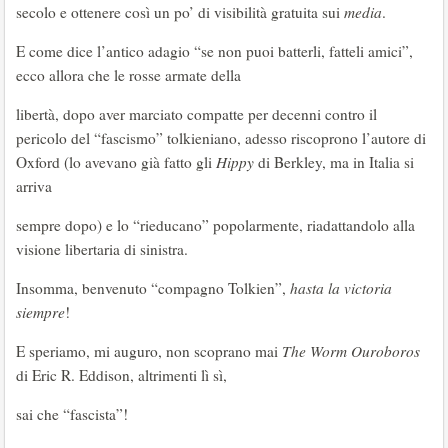
secolo e ottenere così un po’ di visibilità gratuita sui
media
.
E come dice l’antico adagio “se non puoi batterli, fatteli amici”,
ecco allora che le rosse armate della
libertà, dopo aver marciato compatte per decenni contro il
pericolo del “fascismo” tolkieniano, adesso riscoprono l’autore di
Oxford (lo avevano già fatto gli
Hippy
di Berkley, ma in Italia si
arriva
sempre dopo) e lo “rieducano” popolarmente, riadattandolo alla
visione libertaria di sinistra.
Insomma, benvenuto “compagno Tolkien”,
hasta la victoria
siempre
!
E speriamo, mi auguro, non scoprano mai
The Worm Ouroboros
di Eric R. Eddison, altrimenti lì sì,
sai che “fascista”!