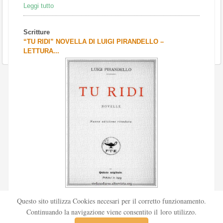
Leggi tutto
Scritture
“TU RIDI” NOVELLA DI LUIGI PIRANDELLO –
LETTURA...
Scritto da
Redazione Culturelite
Questo sito utilizza Cookies necesari per il corretto funzionamento.
Pubblicata nel 1912 sul «Corriere della sera», la novella Tu
Continuando la navigazione viene consentito il loro utilizzo.
ridi fu successivamente inserita nella ...