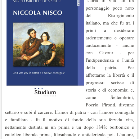
"storia di vita" di un
personaggio poco noto
del Risorgimento
italiano, ma che fu tra i
primi a desiderare
ardentemente e operare
audacemente - anche
con Cavour - per
l'indipendenza e l'unità
della patria. Per
affrettarne la libertà e il
progresso scrisse di
storia e di economia; e,
come Settembrini,
Poerio, Pironti, divenne
settario e subì il carcere. L'amor di patria - con l'amore coniugale
e familiare - fu il motivo di fondo della sua fervida vita,
nettamente distinta in un prima e un dopo 1848: borbonico e
cattolico liberale prima, filosabaudo e anticlericale poi. L'autore,