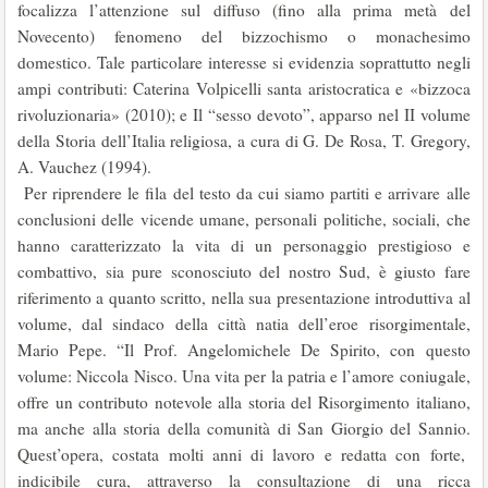
focalizza l’attenzione sul diffuso (fino alla prima metà del
Novecento) fenomeno del bizzochismo o monachesimo
domestico. Tale particolare interesse si evidenzia soprattutto negli
ampi contributi: Caterina Volpicelli santa aristocratica e «bizzoca
rivoluzionaria» (2010); e Il “sesso devoto”, apparso nel II volume
della Storia dell’Italia religiosa, a cura di G. De Rosa, T. Gregory,
A. Vauchez (1994).
Per riprendere le fila del testo da cui siamo partiti e arrivare alle
conclusioni delle vicende umane, personali politiche, sociali, che
hanno caratterizzato la vita di un personaggio prestigioso e
combattivo, sia pure sconosciuto del nostro Sud, è giusto fare
riferimento a quanto scritto, nella sua presentazione introduttiva al
volume, dal sindaco della città natia dell’eroe risorgimentale,
Mario Pepe. “Il Prof. Angelomichele De Spirito, con questo
volume: Niccola Nisco. Una vita per la patria e l’amore coniugale,
offre un contributo notevole alla storia del Risorgimento italiano,
ma anche alla storia della comunità di San Giorgio del Sannio.
Quest’opera, costata molti anni di lavoro e redatta con forte,
indicibile cura, attraverso la consultazione di una ricca