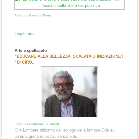
Scritto da
Giovanni Teresi
...
Leggi tutto
Arte e spettacolo
“EDUCARE ALLA BELLEZZA: SCALATA O INIZIAZIONE?
“DI CIRO...
Scritto da
Redazione Culturelite
Ciro Lomonte Iniziamo dall’epilogo della famosa Ode su
un’urna greca di Keats, senza entr...