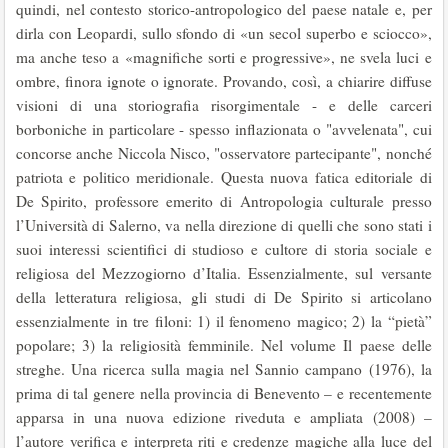
quindi, nel contesto storico-antropologico del paese natale e, per
dirla con Leopardi, sullo sfondo di «un secol superbo e sciocco»,
ma anche teso a «magnifiche sorti e progressive», ne svela luci e
ombre, finora ignote o ignorate. Provando, così, a chiarire diffuse
visioni di una storiografia risorgimentale - e delle carceri
borboniche in particolare - spesso inflazionata o "avvelenata", cui
concorse anche Niccola Nisco, "osservatore partecipante", nonché
patriota e politico meridionale. Questa nuova fatica editoriale di
De Spirito, professore emerito di Antropologia culturale presso
l’Università di Salerno, va nella direzione di quelli che sono stati i
suoi interessi scientifici di studioso e cultore di storia sociale e
religiosa del Mezzogiorno d’Italia. Essenzialmente, sul versante
della letteratura religiosa, gli studi di De Spirito si articolano
essenzialmente in tre filoni: 1) il fenomeno magico; 2) la “pietà”
popolare; 3) la religiosità femminile. Nel volume Il paese delle
streghe. Una ricerca sulla magia nel Sannio campano (1976), la
prima di tal genere nella provincia di Benevento – e recentemente
apparsa in una nuova edizione riveduta e ampliata (2008) –
l’autore verifica e interpreta riti e credenze magiche alla luce del