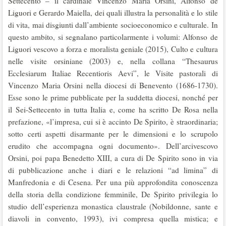
Settecento – il cardinale Vincenzo Maria Orsini, Alfonso de
Liguori e Gerardo Maiella, dei quali illustra la personalità e lo stile
di vita, mai disgiunti dall’ambiente socioeconomico e culturale. In
questo ambito, si segnalano particolarmente i volumi: Alfonso de
Liguori vescovo a forza e moralista geniale (2015), Culto e cultura
nelle visite orsiniane (2003) e, nella collana “Thesaurus
Ecclesiarum Italiae Recentioris Aevi”, le Visite pastorali di
Vincenzo Maria Orsini nella diocesi di Benevento (1686-1730).
Esse sono le prime pubblicate per la suddetta diocesi, nonché per
il Sei-Settecento in tutta Italia e, come ha scritto De Rosa nella
prefazione, «l’impresa, cui si è accinto De Spirito, è straordinaria;
sotto certi aspetti disarmante per le dimensioni e lo scrupolo
erudito che accompagna ogni documento». Dell’arcivescovo
Orsini, poi papa Benedetto XIII, a cura di De Spirito sono in via
di pubblicazione anche i diari e le relazioni “ad limina” di
Manfredonia e di Cesena. Per una più approfondita conoscenza
della storia della condizione femminile, De Spirito privilegia lo
studio dell’esperienza monastica claustrale (Nobildonne, sante e
diavoli in convento, 1993), ivi compresa quella mistica; e