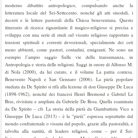
moderno dibattito antropologico, compulsando anche la
letteratura locale del Sei-Settecento, nonché gli atti sinodali, i
decreti e le lettere pastorali della Chiesa beneventana. Questo
itinerario di ricerca riguardante il magico-religioso si precisa e
sviluppa con una serie di studi sul vissuto religioso rapportato a
tensioni spirituali e correnti devozionali, specialmente dei ceti
meno abbienti, come pastori, contadini, emigranti. Ne sono un
esempio l’ampio saggio Sulle vie della transumanza, in
Antropologia e storia delle religioni. Saggi in onore di Alfonso M.
di Nola (2000), da lui curato, e il volume La patria contesa.
Benevento Napoli e San Gennaro (2006). La pietà popolare
studiata da De Spirito si rifà alla lezione di don Giuseppe De Luca
(1898-1962), nonché dei francesi Henri Bremond e Gabriel Le
Bras, rivisitata e ampliata da Gabriele De Rosa. Quella esaminata
da De Spirito – cfr. La storia della pietà da Giambattista Vico a
Giuseppe De Luca (2013) – è la “pietà” espressa soprattutto dal
mondo confraternale o vissuta dal popolo, grazie alla pastoralità, e
talvolta alla santità, di leaders religiosi, come – per il Sei-