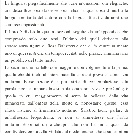
La lingua si piega facilmente alle varie intonazioni, ora elegiache,
ora descrittive, ora dolorose, ora felici, la qual cosa dimostra la
lunga familiarità dell'autore con la lingua, di cui è da anni uno
studioso appassionato.
Il libro è diviso in quattro sezioni, seguite da un’appendice che
comprende solo due testi, l'ultimo dei quali dedicato alla
straordinaria figura di Rosa Balistreri e che ci fa venire in mente
uno di quei
cunti
che un tempo, recitati nelle piazze, ammaliavano
un pubblico del tutto misto.
La sezione che ho letto con maggiore coinvolgimento è la prima,
quella che dà titolo all'intera raccolta e in cui prevale l'atmosfera
notturna. Forse perché è la più intrisa di contemplazione e la
parola poetica appare investita da emozioni vive e profonde; è
quella in cui maggiormente si sente la bellezza della vita
minacciata dall'ombra della morte e, nonostante questo, essa
riluce insieme al firmamento notturno. Sarebbe facile parlare di
un'influenza leopardiana, se non si ammettesse che l'astro
notturno è ormai un archetipo, che non ha nulla quasi da
condividere con quella violata dal piede umano, che essa sconfina