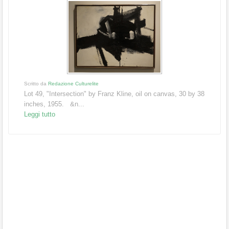
Scritto da
Redazione Culturelite
Lot 49, "Intersection" by Franz Kline, oil on canvas, 30 by 38
inches, 1955. &n...
Leggi tutto