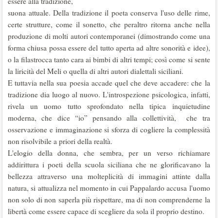
essere alla tradizione,
suona attuale. Della tradizione il poeta conserva l'uso delle rime,
certe strutture, come il sonetto, che peraltro ritorna anche nella
produzione di molti autori contemporanei (dimostrando come una
forma chiusa possa essere del tutto aperta ad altre sonorità e idee),
o la filastrocca tanto cara ai bimbi di altri tempi; così come si sente
la liricità del Meli o quella di altri autori dialettali siciliani.
E tuttavia nella sua poesia accade quel che deve accadere: che la
tradizione dia luogo al nuovo. L'introspezione psicologica, infatti,
rivela un uomo tutto sprofondato nella tipica inquietudine
moderna, che dice “io” pensando alla collettività, che tra
osservazione e immaginazione si sforza di cogliere la complessità
non risolvibile a priori della realtà.
L'elogio della donna, che sembra, per un verso richiamare
addirittura i poeti della scuola siciliana che ne glorificavano la
bellezza attraverso una molteplicità di immagini attinte dalla
natura, si attualizza nel momento in cui Pappalardo accusa l'uomo
non solo di non saperla più rispettare, ma di non comprenderne la
libertà come essere capace di scegliere da sola il proprio destino.