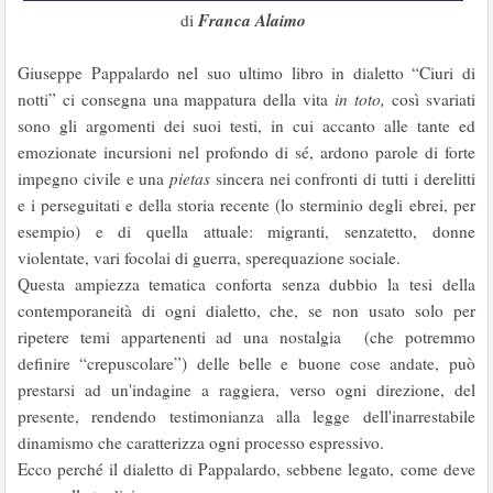
Franca Alaimo
di
Giuseppe Pappalardo nel suo ultimo libro in dialetto “Ciuri di
notti” ci consegna una mappatura della vita
in toto,
così svariati
sono gli argomenti dei suoi testi, in cui accanto alle tante ed
emozionate incursioni nel profondo di sé, ardono parole di forte
impegno civile e una
pietas
sincera nei confronti di tutti i derelitti
e i perseguitati e della storia recente (lo sterminio degli ebrei, per
esempio) e di quella attuale: migranti, senzatetto, donne
violentate, vari focolai di guerra, sperequazione sociale.
Questa ampiezza tematica conforta senza dubbio la tesi della
contemporaneità di ogni dialetto, che, se non usato solo per
ripetere temi appartenenti ad una nostalgia (che potremmo
definire “crepuscolare”) delle belle e buone cose andate, può
prestarsi ad un'indagine a raggiera, verso ogni direzione, del
presente, rendendo testimonianza alla legge dell'inarrestabile
dinamismo che caratterizza ogni processo espressivo.
Ecco perché il dialetto di Pappalardo, sebbene legato, come deve