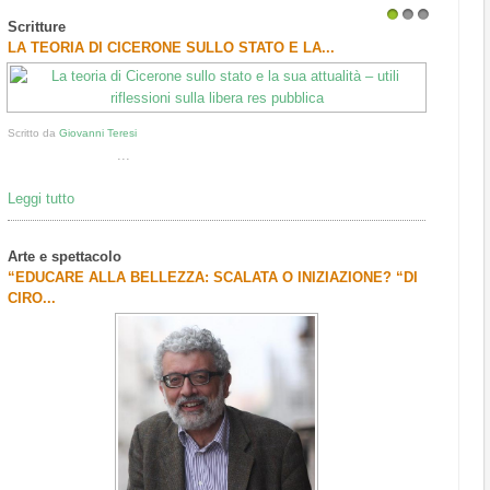
Scritture
1
2
3
LA TEORIA DI CICERONE SULLO STATO E LA...
Scritto da
Giovanni Teresi
...
Leggi tutto
Arte e spettacolo
“EDUCARE ALLA BELLEZZA: SCALATA O INIZIAZIONE? “DI
CIRO...