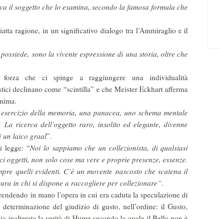
trova il soggetto che lo esamina, secondo la famosa formula che
iatta ragione, in un significativo dialogo tra l’Ammiraglio e il
possiede, sono la vivente espressione di una storia, oltre che
a forza che ci spinge a raggiungere una individualità
nostici declinano come “scintilla” e che Meister Eckhart afferma
anima.
n esercizio della memoria, una panacea, uno schema mentale
e. La ricerca dell’oggetto raro, insolito ed elegante, divenne
i un laico graal
”.
i legge: “
Noi lo sappiamo che un collezionista, di qualsiasi
ci oggetti, non solo cose ma vere e proprie presenze, essenze.
pre quelli evidenti. C’è un movente nascosto che scatena il
sura in chi si dispone a raccogliere per collezionare”.
, prendendo in mano l’opera in cui era caduta la speculazione di
a determinazione del giudizio di gusto, nell’ordine: il Gusto,
ia inalterata la verità di Hume secondo la quale il Bello non è