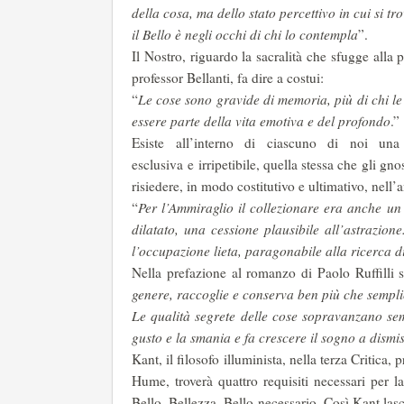
della cosa, ma dello stato percettivo in cui si 
il Bello è negli occhi di chi lo contempla
”.
Il Nostro, riguardo la sacralità che sfugge alla p
professor Bellanti, fa dire a costui:
“
Le cose sono gravide di memoria, più di chi le 
essere parte della vita emotiva e del profondo
.”
Esiste all’interno di ciascuno di noi un
esclusiva e irripetibile, quella stessa che gli g
risiedere, in modo costitutivo e ultimativo, nell’
“
Per l’Ammiraglio il collezionare era anche u
dilatato, una cessione plausibile all’astrazion
l’occupazione lieta, paragonabile alla ricerca d
Nella prefazione al romanzo di Paolo Ruffilli s
genere, raccoglie e conserva ben più che sempli
Le qualità segrete delle cose sopravanzano sem
gusto e la smania e fa crescere il sogno a dismi
Kant, il filosofo illuminista, nella terza Critica
Hume, troverà quattro requisiti necessari per l
Bello, Bellezza, Bello necessario. Così Kant lasc