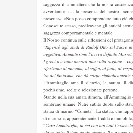
saggezza di ammettere che la nostra coscienza 
avvertiamo: «… la presenza del nostro incon
presente». «Non posso comprendere tutto ciò c
Conosci te stesso, predicavano gli antichi atenie
saggezza comportamentale e mentale.
Il Nostro continua sulle riflessioni del protagon
“
Ripensò agli studi di Rudolf Otto sul Sacro in
oggettiva. Animatissimo l’aveva definito Marret
I greci avevano ancora una volta ragione
– cog
riferivano al pneuma, al soffio, al fiato, al resp
ira del fantasma, che dà corpo simbolicamente a
L’Ammiraglio ama il silenzio, la natura, il 
pochissime, scelte e selezionate persone.
Stando nella sua amata dimora, all’Ammiraglio c
sembrano umane. Nutre subito dubbi sullo stato 
statua di marmo “Cometa”. La statua, che rapp
di marmo e, apparentemente fredda e immobile, s
“
Caro Ammiraglio, tu sei con noi tutti l’essenzi
chi sa udire il linguaggio arcano. Il tuo buen ret