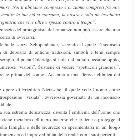
 dimore. Noi ti abbiamo compreso e ci siamo compresi fra noi.
a mentre la tua età si consuma, la nostra è solo un involucro
iginaria che vive oltre e spesso contro il tempo”.
onscio del protagonista del romanzo non può essere che una
cerca di avverarsi.
lettuale senza Schopenhauer, secondo il quale l’inconscio
 di deposito di antiche tradizioni, simboli e temi sempre
 esempio, il poeta Coleridge si isola dal mondo, assume oppio,
merose “visioni”. Sostiene di vedere “spettacoli grandiosi”,
ocate prima del sonno. Accenna a una “feroce chimica dei
e opere di Friedrich Nietzsche, il quale vede l’uomo come
ntrospezione “viziata”, ovverossia governata da un inconscio
idiale.
a sua estrema delicatezza, diventa l’emblema dell’uomo che
diviene metafora dell’utero materno che lo tiene e protegge al
della famiglia e delle sicurezze di sperimentarsi in un luogo
mmensità ed imprevedibilità della realtà con i suoi pericoli.