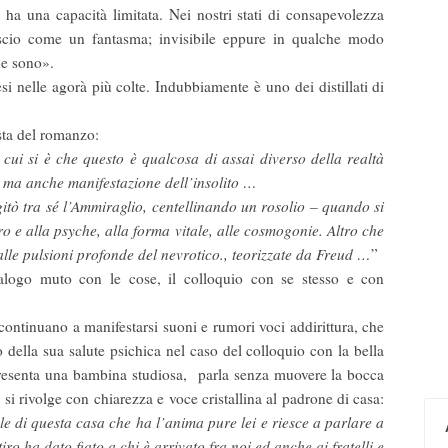
ha una capacità limitata. Nei nostri stati di consapevolezza
scio come un fantasma; invisibile eppure in qualche modo
he sono».
si nelle agorà più colte. Indubbiamente è uno dei distillati di
ista del romanzo:
 cui si è che questo è qualcosa di assai diverso della realtà
, ma anche manifestazione dell’insolito …
itò tra sé l’Ammiraglio, centellinando un rosolio – quando si
iro e alla psyche, alla forma vitale, alle cosmogonie. Altro che
lle pulsioni profonde del nevrotico., teorizzate da Freud …
”
dialogo muto con le cose, il colloquio con se stesso e con
ontinuano a manifestarsi suoni e rumori voci addirittura, che
della sua salute psichica nel caso del colloquio con la bella
resenta una bambina studiosa, parla senza muovere la bocca
i rivolge con chiarezza e voce cristallina al padrone di casa:
ale di questa casa che ha l’anima pure lei e riesce a parlare a
iro ha dato fiato a chi è arrivato fra noi ed anche ai fratelli e