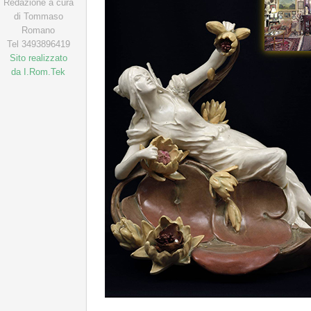
Redazione a cura
di Tommaso
Romano
Tel 3493896419
Sito realizzato
da I.Rom.Tek