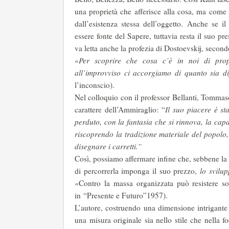
una proprietà che afferisce alla cosa, ma come 
dall’esistenza stessa dell’oggetto. Anche se il 
essere fonte del Sapere, tuttavia resta il suo 
va letta anche la profezia di Dostoevskij, second
«
Per scoprire che cosa c’è in noi di prop
all’improvviso ci accorgiamo di quanto sia diff
l’inconscio).
Nel colloquio con il professor Bellanti, Tommas
carattere dell’Ammiraglio: “
Il suo piacere è st
perduto, con la fantasia che si rinnova, la cap
riscoprendo la tradizione materiale del popolo,
disegnare i carretti.”
Così, possiamo affermare infine che, sebbene la vi
di percorrerla imponga il suo prezzo,
lo svilu
«Contro la massa organizzata può resistere s
in “Presente e Futuro”1957).
L’autore, costruendo una dimensione intrigante 
una misura originale sia nello stile che nella foc