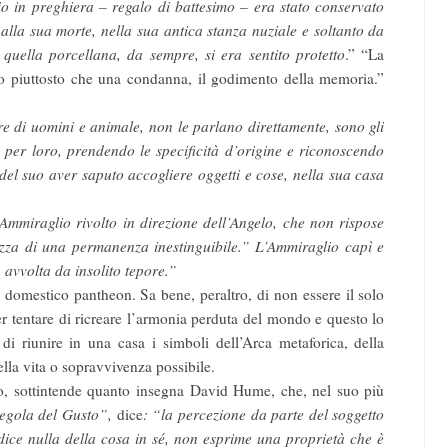
o in preghiera – regalo di battesimo – era stato conservato
lla sua morte, nella sua antica stanza nuziale e soltanto da
uella porcellana, da sempre, si era sentito protetto
.” “La
io piuttosto che una condanna, il godimento della memoria.”
gure di uomini e animale, non le parlano direttamente, sono gli
 per loro, prendendo le specificità d’origine e riconoscendo
o del suo aver saputo accogliere oggetti e cose, nella sua casa
l’Ammiraglio rivolto in direzione dell’Angelo, che non rispose
ezza di una permanenza inestinguibile.” L’Ammiraglio capì e
 avvolta da insolito tepore.”
o domestico pantheon. Sa bene, peraltro, di non essere il solo
per tentare di ricreare l’armonia perduta del mondo e questo lo
di riunire in una casa i simboli dell’Arca metaforica, della
della vita o sopravvivenza possibile.
fo, sottintende quanto insegna David Hume, che, nel suo più
egola del Gusto”,
dice
: “la percezione da parte del soggetto
dice nulla della cosa in sé, non esprime una proprietà che è