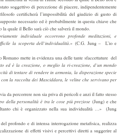
stato soggettivo di percezione di piacere, indipendentemente
filosofo certificherà l’impossibilità del giudizio di gusto di
presupposto necessario ed è probabilmente in questa chiave che
o la quale il Bello sarà ciò che salverà il mondo.
riamente individuale occorrono profonde meditazioni, e
icile la scoperta dell’individualità
.» (C.G. Jung – L’io e
o Romano mette in evidenza una delle tante sfaccettature del
ato ed è la creazione, o meglio la ri-creazione, d’un mondo
acità di tentare di rendere in armonia, la disperazione specie
 con la raccolta dei Masciddara, le veline che servivano per
a da percorrere non sia priva di pericoli e anzi il fatto stesso
ppo della personalità è tra le cose più preziose
(Jung) e che
oltanto chi è organizzato nella sua individualità …» (Jung
del profondo e di intensa interrogazione metafisica, realizza
alizzazione di effetti visivi e percettivi diretti a suggerire al