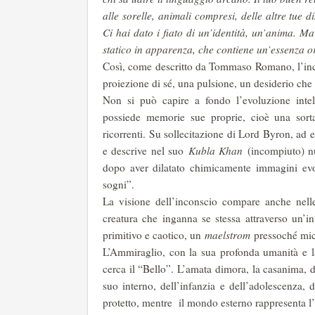
alle sorelle, animali compresi, delle altre tue
Ci hai dato i fiato di un’identità, un’anima. M
statico in apparenza, che contiene un’essenza or
Così, come descritto da Tommaso Romano, l’inc
proiezione di sé, una pulsione, un desiderio che 
Non si può capire a fondo l’evoluzione intel
possiede memorie sue proprie, cioè una sorta
ricorrenti. Su sollecitazione di Lord Byron, ad
e descrive nel suo
Kubla Khan
(incompiuto) nu
dopo aver dilatato chimicamente immagini ev
sogni”.
La visione dell’inconscio compare anche nell
creatura che inganna se stessa attraverso un’i
primitivo e caotico, un
maelstrom
pressoché mic
L’Ammiraglio, con la sua profonda umanità e l
cerca il “Bello”. L’amata dimora, la casanima, 
suo interno, dell’infanzia e dell’adolescenza, 
protetto, mentre il mondo esterno rappresenta l’i