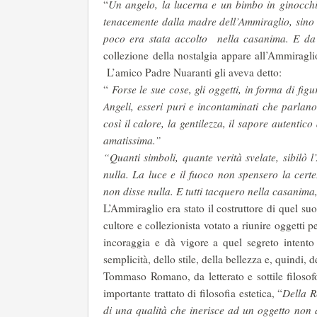
“
Un angelo, la lucerna e un bimbo in ginocchi
tenacemente dalla madre dell’Ammiraglio, sino a
poco era stata accolto nella casanima. E da q
collezione della nostalgia appare all’Ammiragl
L’amico Padre Nuaranti gli aveva detto:
“
Forse le sue cose, gli oggetti, in forma di fi
Angeli, esseri puri e incontaminati che parlano
così il calore, la gentilezza, il sapore autentic
amatissima.”
“Quanti simboli, quante verità svelate, sibilò 
nulla. La luce e il fuoco non spensero la cert
non disse nulla. E tutti tacquero nella casanima,
L’Ammiraglio era stato il costruttore di quel su
cultore e collezionista votato a riunire oggetti 
incoraggia e dà vigore a quel segreto intento 
semplicità, dello stile, della bellezza e, quindi, 
Tommaso Romano, da letterato e sottile filoso
importante trattato di filosofia estetica, “
Della R
di una qualità che inerisce ad un oggetto non 