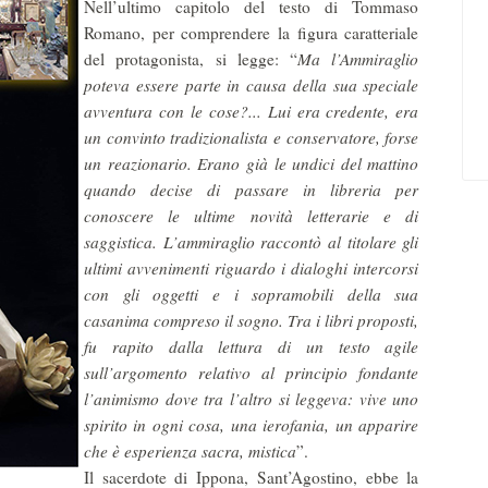
Nell’ultimo capitolo del testo di Tommaso
Romano, per comprendere la figura caratteriale
del protagonista, si legge: “
Ma l’Ammiraglio
poteva essere parte in causa della sua speciale
avventura con le cose?... Lui era credente, era
un convinto tradizionalista e conservatore, forse
un reazionario. Erano già le undici del mattino
quando decise di passare in libreria per
conoscere le ultime novità letterarie e di
saggistica. L’ammiraglio raccontò al titolare gli
ultimi avvenimenti riguardo i dialoghi intercorsi
con gli oggetti e i sopramobili della sua
casanima compreso il sogno. Tra i libri proposti,
fu rapito dalla lettura di un testo agile
sull’argomento relativo al principio fondante
l’animismo dove tra l’altro si leggeva: vive uno
spirito in ogni cosa, una ierofania, un apparire
che è esperienza sacra, mistica
”.
Il sacerdote di Ippona, Sant’Agostino, ebbe la