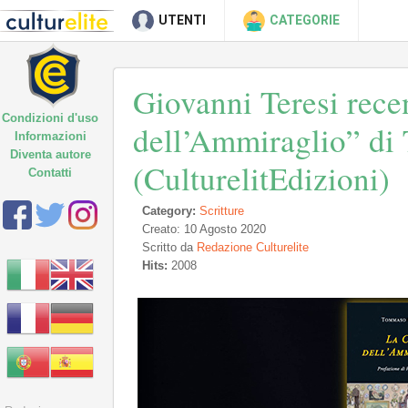
UTENTI
CATEGORIE
Giovanni Teresi rece
Condizioni d'uso
dell’Ammiraglio” d
Informazioni
Diventa autore
(CulturelitEdizioni)
Contatti
Category:
Scritture
Creato: 10 Agosto 2020
Scritto da
Redazione Culturelite
Hits:
2008