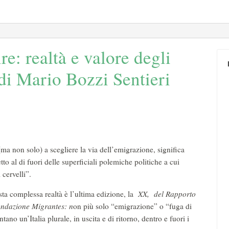
e: realtà e valore degli
 di Mario Bozzi Sentieri
ma non solo) a scegliere la via dell’emigrazione, significa
to al di fuori delle superficiali polemiche politiche a cui
 cervelli”.
sta complessa realtà è l’ultima edizione, la
XX, del Rapporto
ondazione Migrantes: n
on più solo “emigrazione” o “fuga di
no un’Italia plurale, in uscita e di ritorno, dentro e fuori i