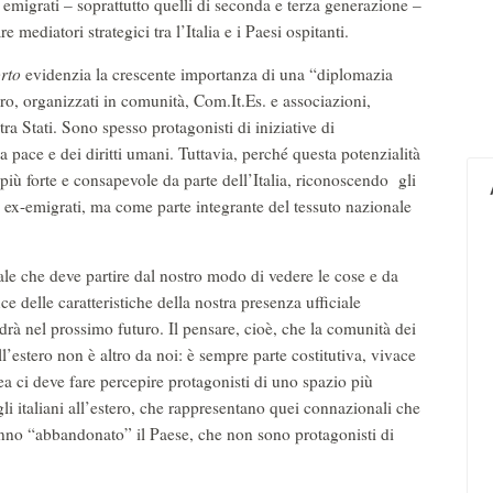
i emigrati – soprattutto quelli di seconda e terza generazione –
 mediatori strategici tra l’Italia e i Paesi ospitanti.
rto
evidenzia la crescente importanza di una “diplomazia
tero, organizzati in comunità, Com.It.Es. e associazioni,
tra Stati. Sono spesso protagonisti di iniziative di
pace e dei diritti umani. Tuttavia, perché questa potenzialità
più forte e consapevole da parte dell’Italia, riconoscendo gli
 ex-emigrati, ma come parte integrante del tessuto nazionale
le che deve partire dal nostro modo di vedere le cose e da
uce delle caratteristiche della nostra presenza ufficiale
drà nel prossimo futuro. Il pensare, cioè, che la comunità dei
all’estero non è altro da noi: è sempre parte costitutiva, vivace
dea ci deve fare percepire protagonisti di uno spazio più
i italiani all’estero, che rappresentano quei connazionali che
nno “abbandonato” il Paese, che non sono protagonisti di