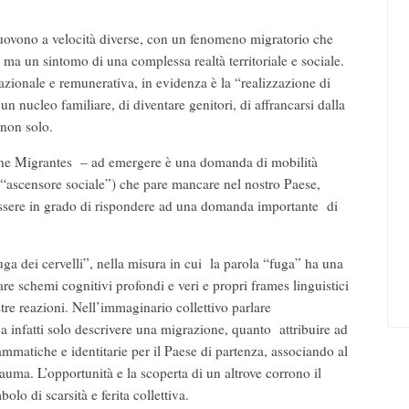
 muovono a velocità diverse, con un fenomeno migratorio che
ma un sintomo di una complessa realtà territoriale e sociale.
azionale e remunerativa, in evidenza è la “realizzazione di
un nucleo familiare, di diventare genitori, di affrancarsi dalla
 non solo.
ne Migrantes – ad emergere è una domanda di mobilità
 “ascensore sociale”) che pare mancare nel nostro Paese,
ssere in grado di rispondere ad una domanda importante di
uga dei cervelli”, nella misura in cui la parola “fuga” ha una
re schemi cognitivi profondi e veri e propri frames linguistici
stre reazioni. Nell’immaginario collettivo parlare
a infatti solo descrivere una migrazione, quanto attribuire ad
mmatiche e identitarie per il Paese di partenza, associando al
rauma. L’opportunità e la scoperta di un altrove corrono il
olo di scarsità e ferita collettiva.