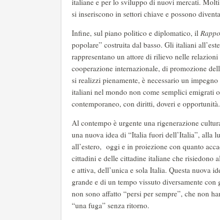
italiane e per lo sviluppo di nuovi mercati. Molt
si inseriscono in settori chiave e possono diventare
Infine, sul piano politico e diplomatico, il
Rappo
popolare” costruita dal basso. Gli italiani all’es
rappresentano un attore di rilievo nelle relazioni 
cooperazione internazionale, di promozione della 
si realizzi pienamente, è necessario un impegno 
italiani nel mondo non come semplici emigrati o
contemporaneo, con diritti, doveri e opportunità.
Al contempo è urgente una rigenerazione cultura
una nuova idea di “Italia fuori dell’Italia”, alla l
all’estero, oggi e in proiezione con quanto acca
cittadini e delle cittadine italiane che risiedono 
e attiva, dell’unica e sola Italia. Questa nuova i
grande e di un tempo vissuto diversamente con gl
non sono affatto “persi per sempre”, che non ha
“una fuga” senza ritorno.