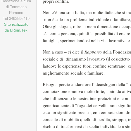
propri confini.
Redazione a cura
di Tommaso
Non c’è una sola Italia, ma molte Italie che si
Romano
Tel 3493896419
non è solo un problema individuale o familiare, 
Sito realizzato
Oltre gli slogan, oltre la mera dimensione occup
da I.Rom.Tek
sé” come persona, quindi la possibilità di creare 
famiglia, sperimentandosi nella vita lavorativa e
Non a caso – ci dice il
Rapporto
della Fondazio
sociale e di dinamismo lavorativo (il cosiddetto
laddove le esperienze fuori confine sembrano e
miglioramento sociale e familiare.
Bisogna perciò andare ore l’idea/slogan della “f
connotazione emotiva molto forte, tanto da attiva
che influenzano le nostre interpretazioni e le no
genericamente di “fuga dei cervelli” non signific
essa un significato preciso, con connotazioni dra
concetto di mobilità quello di perdita, strappo, t
rischio di trasformarsi da scelta individuale a simb