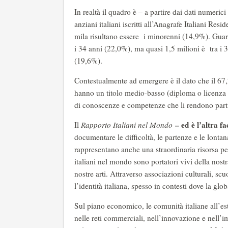
In realtà il quadro è – a partire dai dati numeri
anziani italiani iscritti all’Anagrafe Italiani R
mila risultano essere i minorenni (14,9%). Guarda
i 34 anni (22,0%), ma quasi 1,5 milioni è tra i 3
(19,6%).
Contestualmente ad emergere è il dato che il 67,
hanno un titolo medio-basso (diploma o licenza
di conoscenze e competenze che li rendono part
–
ed è l’altra 
Il
Rapporto Italiani nel Mondo
documentare le difficoltà, le partenze e le lontan
rappresentano anche una straordinaria risorsa per 
italiani nel mondo sono portatori vivi della nostra
nostre arti. Attraverso associazioni culturali, sc
l’identità italiana, spesso in contesti dove la glo
Sul piano economico, le comunità italiane all’est
nelle reti commerciali, nell’innovazione e nell’i