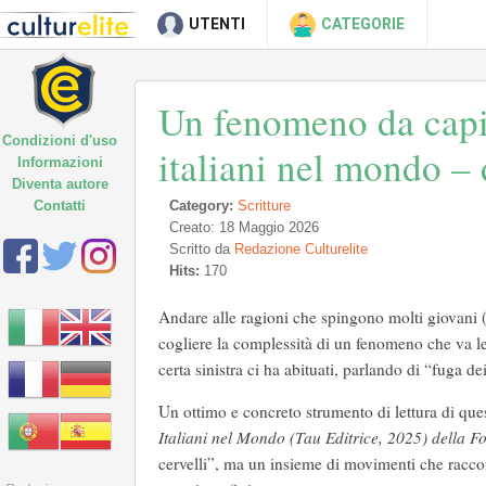
UTENTI
CATEGORIE
Un fenomeno da capir
Condizioni d'uso
italiani nel mondo –
Informazioni
Diventa autore
Contatti
Category:
Scritture
Creato: 18 Maggio 2026
Scritto da
Redazione Culturelite
Hits:
170
Andare alle ragioni che spingono molti giovani (
cogliere la complessità di un fenomeno che va let
certa sinistra ci ha abituati, parlando di “fuga dei
Un ottimo e concreto strumento di lettura di que
Italiani nel Mondo
(Tau Editrice, 2025) della F
cervelli”, ma un insieme di movimenti che racconta