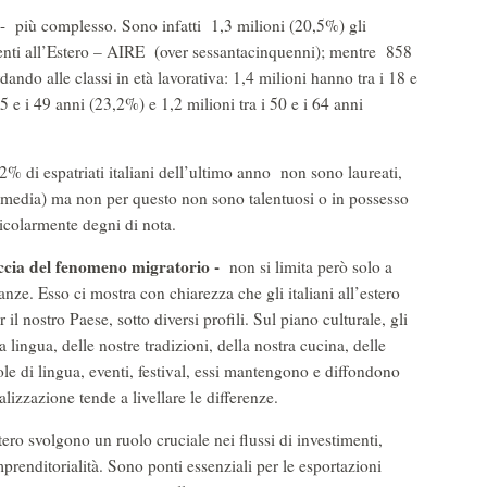
ci - più complesso. Sono infatti 1,3 milioni (20,5%) gli
esidenti all’Estero – AIRE (over sessantacinquenni); mentre 858
ndo alle classi in età lavorativa: 1,4 milioni hanno tra i 18 e
5 e i 49 anni (23,2%) e 1,2 milioni tra i 50 e i 64 anni
2% di espatriati italiani dell’ultimo anno non sono laureati,
 media) ma non per questo non sono talentuosi o in possesso
icolarmente degni di nota.
faccia del fenomeno migratorio -
non si limita però solo a
anze. Esso ci mostra con chiarezza che gli italiani all’estero
il nostro Paese, sotto diversi profili. Sul piano culturale, gli
 lingua, delle nostre tradizioni, della nostra cucina, delle
uole di lingua, eventi, festival, essi mantengono e diffondono
balizzazione tende a livellare le differenze.
ero svolgono un ruolo cruciale nei flussi di investimenti,
mprenditorialità. Sono ponti essenziali per le esportazioni