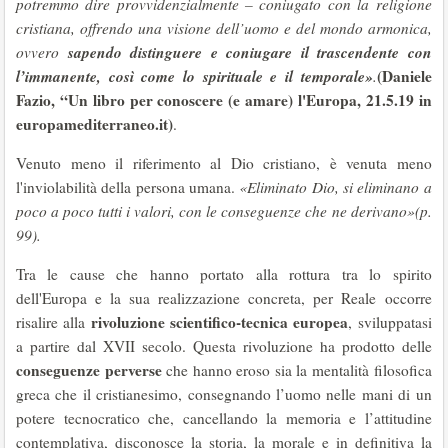
potremmo dire provvidenzialmente – coniugato con la religione
cristiana, offrendo una visione dell’uomo e del mondo armonica,
sapendo distinguere e coniugare il trascendente con
ovvero
l’immanente, così come lo spirituale e il temporale»
(Daniele
.
Fazio, “Un libro per conoscere (e amare) l'Europa, 21.5.19 in
europamediterraneo.it)
.
Venuto meno il riferimento al Dio cristiano, è venuta meno
l'inviolabilità della persona umana.
«
Eliminato Dio, si eliminano a
poco a poco tutti i valori, con le conseguenze che ne derivano
»(p.
99).
Tra le cause che hanno portato alla rottura tra lo spirito
dell'Europa e la sua realizzazione concreta, per Reale occorre
rivoluzione scientifico-tecnica europea
risalire alla
, sviluppatasi
a partire dal XVII secolo. Questa rivoluzione ha prodotto delle
conseguenze perverse
che hanno eroso sia la mentalità filosofica
greca che il cristianesimo, consegnando l’uomo nelle mani di un
potere tecnocratico che, cancellando la memoria e l’attitudine
contemplativa, disconosce la storia, la morale e in definitiva la