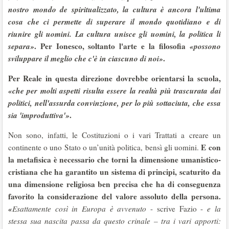
nostro mondo de spiritualizzato, la cultura è ancora l'ultima
cosa che ci permette di superare il mondo quotidiano e di
riunire gli uomini. La cultura unisce gli uomini, la politica li
separa»
. Per Ionesco, soltanto l'
arte
e la
filosofia
«
possono
sviluppare il meglio che c'è in ciascuno di noi»
.
Per Reale in questa direzione dovrebbe orientarsi la scuola,
«che per molti aspetti risulta essere la realtà più trascurata dai
politici, nell'assurda convinzione, per lo più sottaciuta, che essa
sia 'improduttiva'»
.
Non sono, infatti, le Costituzioni o i vari Trattati a creare un
E con
continente o uno Stato o un’unità politica, bensì gli uomini.
la metafisica è necessario che torni la dimensione umanistico-
cristiana che ha garantito un sistema di principi, scaturito da
una dimensione religiosa ben precisa che ha di conseguenza
favorito
la considerazione del valore assoluto della persona
.
«
Esattamente così in Europa è avvenuto
- scrive Fazio -
e la
stessa sua nascita passa da questo crinale – tra i vari apporti: