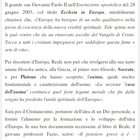
Il grande san Giovanni Paolo II nell'
Esortazione apostolica
del 28
Ecclesia in Europa
giugno 2003, col titolo
, mirabilmente
chiarisce che,
«l'Europa ha bisogno di un salto qualitativo nella
presa di coscienza della nuova eredità spirituale. Tale spinta non
le può venire che da un rinnovato ascolto del Vangelo di Cristo.
Tocca a tutti i cristiani impegnarsi per soddisfare questa fame e
sete di vita»
.
Per discutere d'Europa, Reale non può che rivolgersi alla sua tanto
Socrate
amata filosofia antica, alla Grecia, al primo vero filosofo,
,
Platone
anima
e poi
che hanno scoperto, l'
, quale nucleo
'cura
fondamentale e caratterizzante dell'uomo.
«La nozione
dell'anima'
costituisce quel forte legame morale che fin dalle
origini ha prodotto l'unità spirituale dell'Europa».
Sarà poi il Cristianesimo, portatore dell'idea di un Dio personale, a
fornire l'alimento per la formazione e lo sviluppo dell'idea
d'Europa. In una ben documentata recensione al libro di Reale, il
giovane professore Fazio, scrive: «
Il pensiero greco si è –