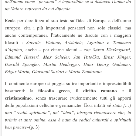
dell'uomo come “persona” è impossibile se si distacca l'uomo da
un Valore supremo da cui dipende
.
Reale per dare forza al suo testo sull'idea di Europa e dell'uomo
europeo, cita i più importanti pensatori non solo classici, ma
anche contemporanei. Praticamente ne discute con i maggiori
filosofi :
Socrate, Platone, Aristotele, Agostino e Tommaso
d’Aquino,
anche – per citarne alcuni –
con Søren Kierkegaard,
Edmund Husserl, Max Scheler, Jan Patočka, Ernst Jünger,
Oswald Spengler, Martin Heidegger, Hans Georg Gadamer,
Edgar Morin, Giovanni Sartori e Maria Zambrano.
Il continente europeo si poggia su tre importanti e imprescindibili
filosofia greca
diritto romano
basamenti: la
, il
e il
cristianesimo
, senza trascurare evidentemente tutti gli apporti
delle popolazioni celtiche e germaniche. Essa infatti «
è stata […]
una “realtà spirituale”, un’ “idea”, bisogna riconoscere che, in
primis et ante omina, essa è nata da radici culturali e spirituali
ben precise
»(p. 3)