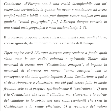
Continente.
«l’Europa non è una realtà identificabile con un’
estensione territoriale, in quanto ha avuto e continuerà ad avere
confini mobili e labili, e non può dunque essere confusa con una
qualche “realtà geografica” […]. L’Europa dunque consiste in
una realtà metageografica e meta nazionale»
(p. 2-3).
Il professore propone cinque riflessioni, intesi come
punti chiave
,
spesso ignorati, da cui ripartire per la rinascita dell'Europa.
1)
per capire cos'è l'Europa bisogna comprendere a fondo quali
2)
siano state le sue radici culturali e spirituali;
oltre alla
necessità di creare una “Costituzione europea”, si impone la
necessità di ri-creare un nuovo “uomo europeo” con le
3)
conseguenze che tutto questo implica;
una Costituzione si può e
si deve rinnovare e ricostruire, ma ciò può essere fatto in modo
4)
fecondo solo se si prepara spiritualmente il “costruttore”;
non
è la Costituzione che crea il cittadino, ma, viceversa, è lo spirito
del cittadino (e lo spirito dei suoi rappresentanti) che crea la
5)
Costituzione e la rende efficiente;
il recupero del valore