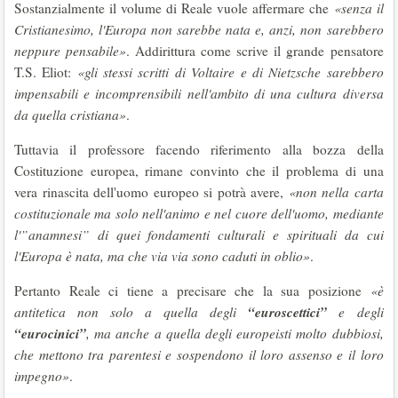
Sostanzialmente il volume di Reale vuole affermare che
«senza il
Cristianesimo, l'Europa non sarebbe nata e, anzi, non sarebbero
neppure pensabile»
. Addirittura come scrive il grande pensatore
T.S. Eliot:
«gli stessi scritti di Voltaire e di Nietzsche sarebbero
impensabili e incomprensibili nell'ambito di una cultura diversa
da quella cristiana»
.
Tuttavia il professore facendo riferimento alla bozza della
Costituzione europea, rimane convinto che il problema di una
vera rinascita dell'uomo europeo si potrà avere,
«non nella carta
costituzionale ma solo nell'animo e nel cuore dell'uomo, mediante
l'”anamnesi” di quei fondamenti culturali e spirituali da cui
l'Europa è nata, ma che via via sono caduti in oblio»
.
Pertanto Reale ci tiene a precisare che la sua posizione
«è
“euroscettici”
antitetica non solo a quella degli
e degli
“eurocinici”
, ma anche a quella degli europeisti molto dubbiosi,
che mettono tra parentesi e sospendono il loro assenso e il loro
impegno»
.