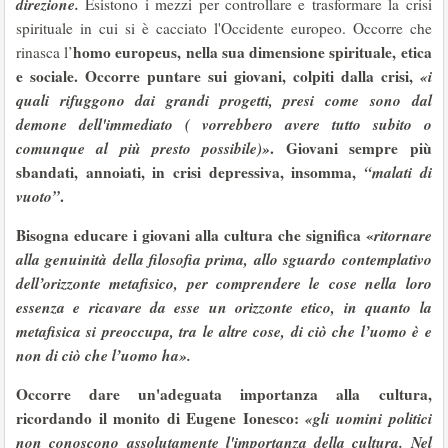
direzione.
Esistono i mezzi per controllare e trasformare la crisi
spirituale in cui si è cacciato l'Occidente europeo. Occorre che
homo europeus
, nella sua dimensione spirituale, etica
rinasca l’
e sociale. Occorre puntare sui giovani, colpiti dalla crisi,
«i
quali rifuggono dai grandi progetti, presi come sono dal
demone dell'immediato ( vorrebbero avere tutto subito o
comunque al più presto possibile)»
. Giovani sempre più
sbandati, annoiati, in crisi depressiva, insomma,
“malati di
vuoto”
.
Bisogna educare i giovani alla cultura che significa «
ritornare
alla genuinità della filosofia prima, allo sguardo contemplativo
dell’orizzonte metafisico, per comprendere le cose nella loro
essenza e ricavare da esse un orizzonte etico, in quanto la
metafisica si preoccupa, tra le altre cose, di ciò che l’uomo è e
non di ciò che l’uomo ha».
Occorre dare un'adeguata importanza alla cultura,
ricordando il monito di Eugene Ionesco:
«gli uomini politici
non conoscono assolutamente l'importanza della cultura. Nel