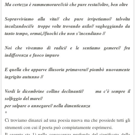
Ma certezza è rammemorare//ciò che pure resta//oltre, ben oltre
Sopravviviamo alla vita// che pure irripetiamo// talvolta
incalzandoci//e troppe volte trovando asilo// vagheggiando da
tanto tempo, ormai,//fuochi che non s’incendiano //
Noi che vivemmo di radici/ e le sentiamo gemere// fra
indifferenza e fuoco impuro
E quella che apparve illusoria primavera// piombò nuovamente
ingrigito autunno //
Verdi le dicembrine colline declinanti// ma c’è sempre il
solfeggio del mare//
per salpare o annegare// nella dimenticanza
*
Ci troviamo dinanzi ad una poesia nuova ma che possiede tutti gli
strumenti con cui il poeta può compiutamente esprimersi.
Il segreto sta 1) nella conoscenza profonda del significato della