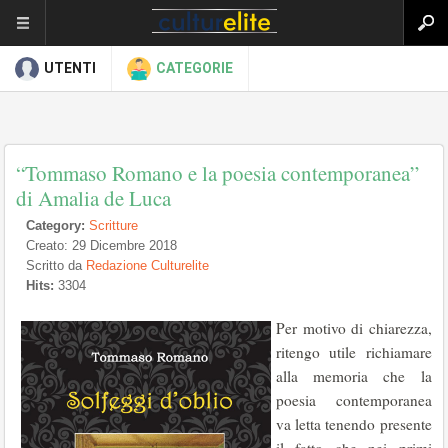
UTENTI
CATEGORIE
“Tommaso Romano e la poesia contemporanea”
di Amalia de Luca
Category:
Scritture
Creato: 29 Dicembre 2018
Scritto da
Redazione Culturelite
Hits:
3304
Per motivo di chiarezza,
ritengo utile richiamare
alla memoria che la
poesia contemporanea
va letta tenendo presente