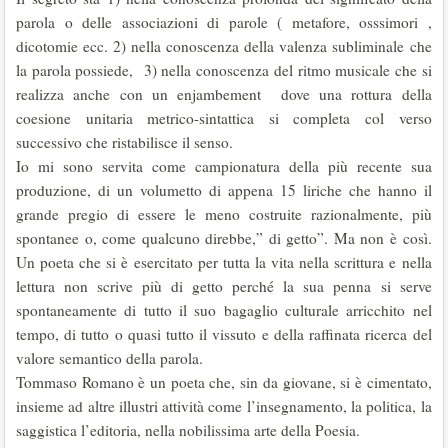
parola o delle associazioni di parole ( metafore, osssimori ,
dicotomie ecc. 2) nella conoscenza della valenza subliminale che
la parola possiede, 3) nella conoscenza del ritmo musicale che si
realizza anche con un enjambement dove una rottura della
coesione unitaria metrico-sintattica si completa col verso
successivo che ristabilisce il senso.
Io mi sono servita come campionatura della più recente sua
produzione, di un volumetto di appena 15 liriche che hanno il
grande pregio di essere le meno costruite razionalmente, più
spontanee o, come qualcuno direbbe,” di getto”. Ma non è così.
Un poeta che si è esercitato per tutta la vita nella scrittura e nella
lettura non scrive più di getto perché la sua penna si serve
spontaneamente di tutto il suo bagaglio culturale arricchito nel
tempo, di tutto o quasi tutto il vissuto e della raffinata ricerca del
valore semantico della parola.
Tommaso Romano è un poeta che, sin da giovane, si è cimentato,
insieme ad altre illustri attività come l’insegnamento, la politica, la
saggistica l’editoria, nella nobilissima arte della Poesia.