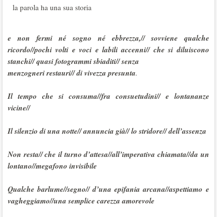
la parola ha una sua storia
e non fermi né sogno né ebbrezza,// sovviene qualche
ricordo//pochi volti e voci e labili accenni// che si diluiscono
stanchi// quasi fotogrammi sbiaditi// senza
menzogneri restauri// di vivezza presunta
.
Il tempo che si consuma//fra consuetudini// e lontananze
vicine//
Il silenzio di una notte// annuncia già// lo stridore// dell’assenza
Non resta// che il turno d’attesa//all’imperativa chiamata//da un
lontano//megafono invisibile
Qualche barlume//segno// d’una epifania arcana//aspettiamo e
vagheggiamo//una semplice carezza amorevole