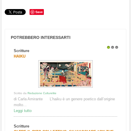
Save
POTREBBERO INTERESSARTI
Scritture
1
2
3
HAIKU
Scritto da
Redazione Culturelite
di Carla Amirante L’haiku è un genere poetico dall’origine
molto...
Leggi tutto
Scritture