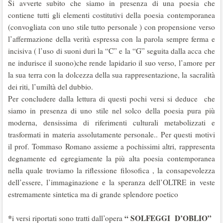
Si avverte subito che siamo in presenza di una poesia che
contiene tutti gli elementi costitutivi della poesia contemporanea
(convogliata con uno stile tutto personale ) con propensione verso
l’affermazione della verità espressa con la parola sempre ferma e
incisiva ( l’uso di suoni duri la “C” e la “G” seguita dalla acca che
ne indurisce il suono)che rende lapidario il suo verso, l’amore per
la sua terra con la dolcezza della sua rappresentazione, la sacralità
dei riti, l’umiltà del dubbio.
Per concludere dalla lettura di questi pochi versi si deduce che
siamo in presenza di uno stile nel solco della poesia pura più
moderna, densissima di riferimenti culturali metabolizzati e
trasformati in materia assolutamente personale.. Per questi motivi
il prof. Tommaso Romano assieme a pochissimi altri, rappresenta
degnamente ed egregiamente la più alta poesia contemporanea
nella quale troviamo la riflessione filosofica , la consapevolezza
dell’essere, l’immaginazione e la speranza dell’OLTRE in veste
estremamente sintetica ma di grande splendore poetico
*
“ SOLFEGGI D’OBLIO”
i versi riportati sono tratti dall’opera