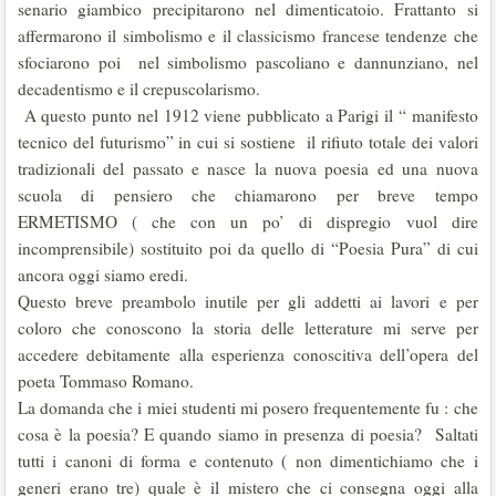
senario giambico precipitarono nel dimenticatoio. Frattanto si
affermarono il simbolismo e il classicismo francese tendenze che
sfociarono poi nel simbolismo pascoliano e dannunziano, nel
decadentismo e il crepuscolarismo.
A questo punto nel 1912 viene pubblicato a Parigi il “ manifesto
tecnico del futurismo” in cui si sostiene il rifiuto totale dei valori
tradizionali del passato e nasce la nuova poesia ed una nuova
scuola di pensiero che chiamarono per breve tempo
ERMETISMO ( che con un po’ di dispregio vuol dire
incomprensibile) sostituito poi da quello di “Poesia Pura” di cui
ancora oggi siamo eredi.
Questo breve preambolo inutile per gli addetti ai lavori e per
coloro che conoscono la storia delle letterature mi serve per
accedere debitamente alla esperienza conoscitiva dell’opera del
poeta Tommaso Romano.
La domanda che i miei studenti mi posero frequentemente fu : che
cosa è la poesia? E quando siamo in presenza di poesia? Saltati
tutti i canoni di forma e contenuto ( non dimentichiamo che i
generi erano tre) quale è il mistero che ci consegna oggi alla