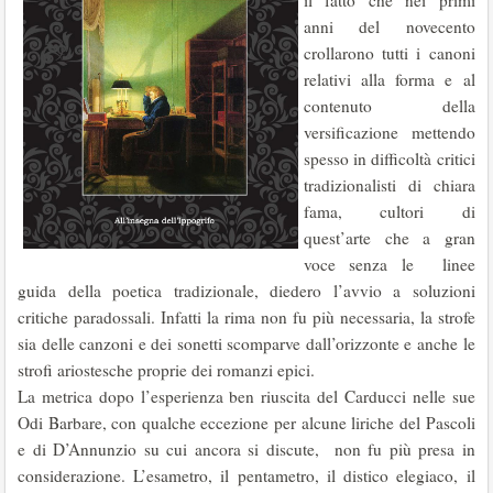
il fatto che nei primi
anni del novecento
crollarono tutti i canoni
relativi alla forma e al
contenuto della
versificazione mettendo
spesso in difficoltà critici
tradizionalisti di chiara
fama, cultori di
quest’arte che a gran
voce senza le linee
guida della poetica tradizionale, diedero l’avvio a soluzioni
critiche paradossali. Infatti la rima non fu più necessaria, la strofe
sia delle canzoni e dei sonetti scomparve dall’orizzonte e anche le
strofi ariostesche proprie dei romanzi epici.
La metrica dopo l’esperienza ben riuscita del Carducci nelle sue
Odi Barbare, con qualche eccezione per alcune liriche del Pascoli
e di D’Annunzio su cui ancora si discute, non fu più presa in
considerazione. L’esametro, il pentametro, il distico elegiaco, il