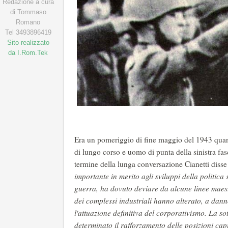
Redazione a cura
di Tommaso
Romano
Tel 3493896419
Sito realizzato
da I.Rom.Tek
Era un pomeriggio di fine maggio del 1943 quando
di lungo corso e uomo di punta della sinistra fas
termine della lunga conversazione Cianetti disse
importante in merito agli sviluppi della politica 
guerra, ha dovuto deviare da alcune linee maes
dei complessi industriali hanno alterato, a dan
l'attuazione definitiva del corporativismo. La s
determinato il rafforzamento delle posizioni cap