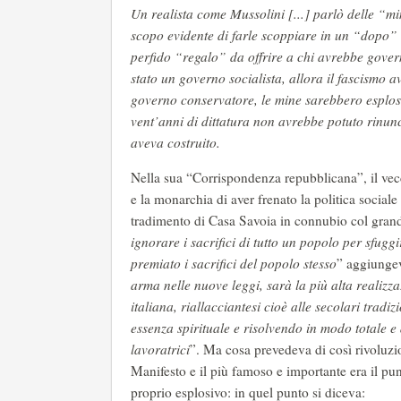
Un realista come Mussolini [...] parlò delle “mi
scopo evidente di farle scoppiare in un “dopo” i c
perfido “regalo” da offrire a chi avrebbe governa
stato un governo socialista, allora il fascismo 
governo conservatore, le mine sarebbero esplos
vent’anni di dittatura non avrebbe potuto rinunc
aveva costruito.
Nella sua “Corrispondenza repubblicana”, il vecc
e la monarchia di aver frenato la politica social
tradimento di Casa Savoia in connubio col gran
ignorare i sacrifici di tutto un popolo per sfug
premiato i sacrifici del popolo stesso
” aggiunge
arma nelle nuove leggi, sarà la più alta realiz
italiana, riallacciantesi cioè alle secolari tra
essenza spirituale e risolvendo in modo totale e d
lavoratrici
”. Ma cosa prevedeva di così rivoluzi
Manifesto e il più famoso e importante era il pu
proprio esplosivo: in quel punto si diceva: