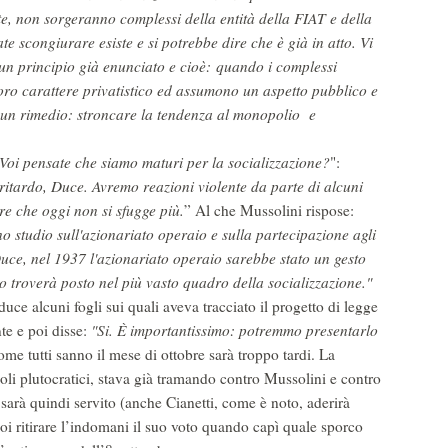
te, non sorgeranno complessi della entità della FIAT e della
e scongiurare esiste e si potrebbe dire che è già in atto. Vi
 un principio già enunciato e cioè: quando i complessi
loro carattere privatistico ed assumono un aspetto pubblico e
e un rimedio: stroncare la tendenza al monopolio e
Voi pensate che siamo maturi per la socializzazione?
":
ritardo, Duce. Avremo reazioni violente da parte di alcuni
re che oggi non si sfugge più.
” Al che Mussolini rispose:
no studio sull'azionariato operaio e sulla partecipazione agli
uce, nel 1937 l'azionariato operaio sarebbe stato un gesto
o troverà posto nel più vasto quadro della socializzazione."
duce alcuni fogli sui quali aveva tracciato il progetto di legge
te e poi disse:
"Si. È importantissimo: potremmo presentarlo
ome tutti sanno il mese di ottobre sarà troppo tardi. La
li plutocratici, stava già tramando contro Mussolini e contro
o sarà quindi servito (anche Cianetti, come è noto, aderirà
i ritirare l’indomani il suo voto quando capì quale sporco