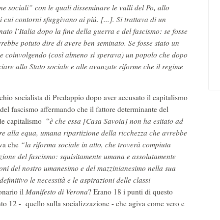
ne sociali” con le quali disseminare le valli del Po, allo
ui contorni sfuggivano ai più. [...]. Si trattava di un
to l’Italia dopo la fine della guerra e del fascismo: se fosse
avrebbe potuto dire di avere ben seminato. Se fosse stato un
e coinvolgendo (così almeno si sperava) un popolo che dopo
iare allo Stato sociale e alle avanzate riforme che il regime
hio socialista di Predappio dopo aver accusato il capitalismo
e del fascismo affermando che il fattore determinante del
de capitalismo “
è che essa [Casa Savoia] non ha esitato ad
gire alla equa, umana ripartizione della ricchezza che avrebbe
va che
“la riforma sociale in atto, che troverà compiuta
zazione del fascismo: squisitamente umana e assolutamente
dizioni del nostro umanesimo e del mazzinianesimo nella sua
efinitivo le necessità e le aspirazioni delle classi
onario il
Manifesto di Verona
? Erano 18 i punti di questo
nto 12 - quello sulla socializzazione - che agiva come vero e