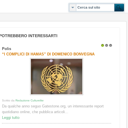
POTREBBERO INTERESSARTI
Polis
1
2
3
“I COMPLICI DI HAMAS” DI DOMENICO BONVEGNA
Scritto da
Redazione Culturelite
Da qualche anno seguo Gatestone.org, un interessante report
quotidiano online, che pubblica articoli...
Leggi tutto