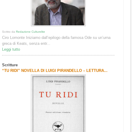
Scritto da
Redazione Culturelite
Ciro Lomonte Iniziamo dall’epilogo della famosa Ode su un’urna
greca di Keats, senza entr...
Leggi tutto
Scritture
“TU RIDI” NOVELLA DI LUIGI PIRANDELLO – LETTURA...