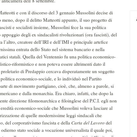
 l’anticamera dell’8 settembre.
atteotti e con il discorso del 3 gennaio Mussolini decise di
to meno, dopo il delitto Matteotti appunto, il suo progetto di
ascisti e socialisti insieme, Mussolini fece la sua politica
ppoggio degli ex sindacalisti rivoluzionari (ora fascisti), del
 l’altro, creatore dell’IRI e dell’IMI e principale artefice
nissima entrata dello Stato nel sistema bancario e nella
ratici statali. Quella del Ventennio fu una politica economico-
stico-riformistico e non poteva essere altrimenti dato il
l proletario di Predappio cercava disperatamente un soggetto
a politica economico-sociale, e lo individuò nel Partito
parte di movimento partigiano, cioè, che, almeno a parole, si
ericano e dalla monarchia. Era chiaro, infatti, che dopo la
uente direzione filomonarchica e filoinglese del P.C.I. egli non
l’eredità economico-sociale che Mussolini voleva lasciare al
lorizzazione di quelle modernissime leggi sindacali che
o, del corporativismo fascista e della
Carta del Lavoro
del
dierno stato sociale a vocazione universalista il quale poi,