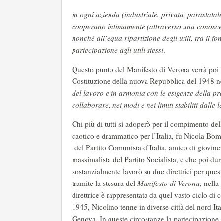
in ogni azienda (industriale, privata, parastatale
cooperano intimamente (attraverso una conoscenza
nonché all’equa ripartizione degli utili, tra il fo
partecipazione agli utili stessi
.
Questo punto del Manifesto di Verona verrà poi 
Costituzione della nuova Repubblica del 1948 ne
del lavoro e in armonia con le esigenze della pr
collaborare, nei modi e nei limiti stabiliti dalle 
Chi più di tutti si adoperò per il compimento del
caotico e drammatico per l’Italia, fu Nicola Bom
del Partito Comunista d’Italia, amico di giovin
massimalista del Partito Socialista, e che poi du
sostanzialmente lavorò su due direttrici per que
tramite la stesura del
Manifesto di Verona
, nell
direttrice è rappresentata da quel vasto ciclo di
1945, Nicolino tenne in diverse città del nord I
Genova. In queste circostanze la partecipazione d