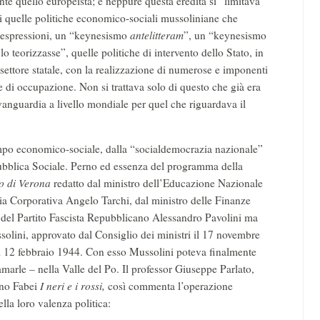
nte quello europeista; e neppure questa eredità si “limitava”
i quelle politiche economico-sociali mussoliniane che
e espressioni, un “keynesismo
antelitteram
”, un “keynesismo
o teorizzasse”, quelle politiche di intervento dello Stato, in
 settore statale, con la realizzazione di numerose e imponenti
 di occupazione. Non si trattava solo di questo che già era
anguardia a livello mondiale per quel che riguardava il
campo economico-sociale, dalla “socialdemocrazia nazionale”
ubblica Sociale. Perno ed essenza del programma della
o di Verona
redatto dal ministro dell’Educazione Nazionale
ia Corporativa Angelo Tarchi, dal ministro delle Finanze
 del Partito Fascista Repubblicano Alessandro Pavolini ma
olini, approvato dal Consiglio dei ministri il 17 novembre
l 12 febbraio 1944. Con esso Mussolini poteva finalmente
marle – nella Valle del Po. Il professor Giuseppe Parlato,
ano Fabei
I neri e i rossi,
così commenta l’operazione
lla loro valenza politica: