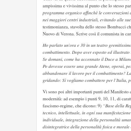
ampissima e vivissima al punto che lo stesso par
programma organico affinchè le conversazioni
nei maggiori centri industriali, evitando alle s
testimonianza, stavolta dello stesso Bombacci c
Nuovo di Verona. Scrive così il comunista in cam
Ho parlato un’ora e 30 in un teatro gremitissimo 
combattimento. Dopo aver esposto ed illustrato l
Se domani, come ha accennato il Duce a Milano [
Po dovesse essere una grande Atene, operai, per
abbandonare il lavoro per il combattimento? La 
gridando: Sì vogliamo combattere per l’Italia, p
Vi sono poi altri importanti punti del Manifesto 
modernità: ad esempio i punti 9, 10, 11, di carat
fascismo-regime, che dicono: 9)
“Base della Rep
tecnico, intellettuale, in ogni sua manifestazione
individuale, integrazione della personalità uman
disintegratrice della personalità fisica e morale