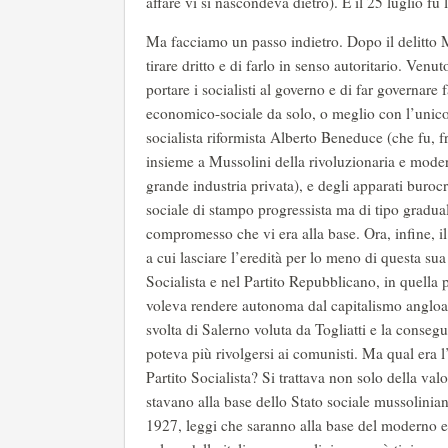
affare vi si nascondeva dietro). E il 25 luglio fu
Ma facciamo un passo indietro. Dopo il delitto M
tirare dritto e di farlo in senso autoritario. Venu
portare i socialisti al governo e di far governare f
economico-sociale da solo, o meglio con l’unico a
socialista riformista Alberto Beneduce (che fu, fra
insieme a Mussolini della rivoluzionaria e moder
grande industria privata), e degli apparati buroc
sociale di stampo progressista ma di tipo graduali
compromesso che vi era alla base. Ora, infine, i
a cui lasciare l’eredità per lo meno di questa su
Socialista e nel Partito Repubblicano, in quella 
voleva rendere autonoma dal capitalismo angloam
svolta di Salerno voluta da Togliatti e la conseg
poteva più rivolgersi ai comunisti. Ma qual era 
Partito Socialista? Si trattava non solo della va
stavano alla base dello Stato sociale mussolinian
1927, leggi che saranno alla base del moderno e o