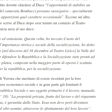
tito dovette chiedere al Duce “
l’opportunità di stabilire un
 del camerata Bombacci possano susseguirsi – specialmente
ue apparizioni quel carattere occasionale
”. Eccone un’altra
he scrive al Duce dopo aver tenuto un comizio al Teatro
icia nera al suo duce:
ed entusiasta. Questa volta, ho toccato il tasto del
’importanza storica e sociale della socializzazione, ho detto:
nel discorso del 16 dicembre al Teatro Lirico] la Valle del
 difendere la Repubblica e la Socializzazione siete pronti ad
platea, composta nella maggior parte di operai è scattata
er la repubblica, per la socializzazione.
di Verona che meritano di essere ricordati per la loro
tere economico-sociale e in gran parte già fondanti il
ubblica Sociale e suo oggetto primario è il lavoro, manuale,
”.
10)
“La proprietà privata, frutto del lavoro e del risparmio
a, è garantita dallo Stato. Essa non deve però diventare
 d’altri uomini, attraverso lo sfruttamento del loro lavoro”.