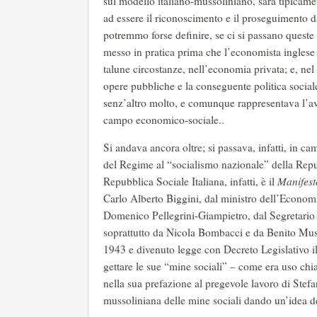
sul modello italiano-mussoliniano, sarà tipicame
ad essere il riconoscimento e il proseguimento d
potremmo forse definire, se ci si passano quest
messo in pratica prima che l’economista inglese l
talune circostanze, nell’economia privata; e, nel
opere pubbliche e la conseguente politica sociale
senz’altro molto, e comunque rappresentava l’av
campo economico-sociale..
Si andava ancora oltre; si passava, infatti, in 
del Regime al “socialismo nazionale” della Rep
Repubblica Sociale Italiana, infatti, è il
Manifest
Carlo Alberto Biggini, dal ministro dell’Econom
Domenico Pellegrini-Giampietro, dal Segretario
soprattutto da Nicola Bombacci e da Benito Muss
1943 e divenuto legge con Decreto Legislativo i
gettare le sue “mine sociali” – come era uso chia
nella sua prefazione al pregevole lavoro di Stef
mussoliniana delle mine sociali dando un’idea de