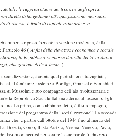
, statale) le rappresentanze dei tecnici e degli operai
 diretta della gestione) all’equa fissazione dei salari,
ndo di riserva, il frutto di capitale azionario e la
chiaramente ripreso, benchè in versione moderata, dalla
ll’articolo 46 (“
Ai fini della elevazione economica e sociale
oduzione, la Repubblica riconosce il diritto dei lavoratori a
leggi, alla gestione delle aziende
”).
la socializzazione, durante quel periodo così travagliato,
bacci, il fondatore, insieme a Bordiga, Gramsci e Fortichiari,
ezza di Mussolini e suo compagno dell’ala rivoluzionaria e
rante la Repubblica Sociale Italiana aderirà al fascismo. Egli
sto fine. La prima, come abbiamo detto, è il suo impegno,
a creazione del programma della “socializzazione”. La seconda
 comizi che, a partire dall’ottobre del 1944 fino al marzo del
talia: Brescia, Como, Busto Arsizio, Verona, Venezia, Pavia,
ei lavoratori accorsi per sentire le sue parole fu davvero