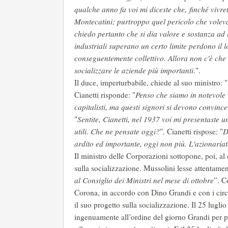
qualche anno fa voi mi diceste che, finché vivre
Montecatini; purtroppo quel pericolo che volevat
chiedo pertanto che si dia valore e sostanza ad
industriali superano un certo limite perdono il 
conseguentemente collettivo. Allora non c'è ch
socializzare le aziende più importanti
.".
Il duce, imperturbabile, chiede al suo ministro: "
Cianetti risponde: "
Penso che siamo in notevole 
capitalisti, ma questi signori si devono convince
"
Sentite, Cianetti, nel 1937 voi mi presentaste u
utili. Che ne pensate oggi?
". Cianetti rispose: "
D
ardito ed importante, oggi non più. L'azionariat
Il ministro delle Corporazioni sottopone, poi, al 
sulla socializzazione. Mussolini lesse attentamen
al Consiglio dei Ministri nel mese di ottobre
”. C
Corona, in accordo con Dino Grandi e con i circo
il suo progetto sulla socializzazione. Il 25 lugli
ingenuamente all’ordine del giorno Grandi per po