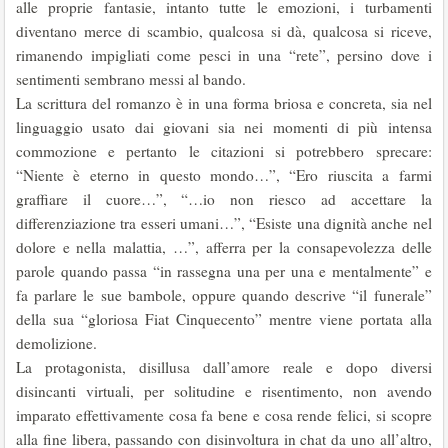
alle proprie fantasie, intanto tutte le emozioni, i turbamenti
diventano merce di scambio, qualcosa si dà, qualcosa si riceve,
rimanendo impigliati come pesci in una “rete”, persino dove i
sentimenti sembrano messi al bando.
La scrittura del romanzo è in una forma briosa e concreta, sia nel
linguaggio usato dai giovani sia nei momenti di più intensa
commozione e pertanto le citazioni si potrebbero sprecare:
“Niente è eterno in questo mondo…”, “Ero riuscita a farmi
graffiare il cuore…”, “…io non riesco ad accettare la
differenziazione tra esseri umani…”, “Esiste una dignità anche nel
dolore e nella malattia, …”, afferra per la consapevolezza delle
parole quando passa “in rassegna una per una e mentalmente” e
fa parlare le sue bambole, oppure quando descrive “il funerale”
della sua “gloriosa Fiat Cinquecento” mentre viene portata alla
demolizione.
La protagonista, disillusa dall’amore reale e dopo diversi
disincanti virtuali, per solitudine e risentimento, non avendo
imparato effettivamente cosa fa bene e cosa rende felici, si scopre
alla fine libera, passando con disinvoltura in chat da uno all’altro,