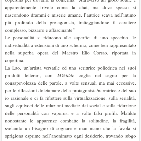
apparentemente frivolo come la chat, ma dove spesso si
nascondono drammi e miserie umane, l’autrice scava nell’intimo
più profondo della protagonista, tratteggiandone il carattere
complesso, bizzarro e affascinante.”
Le personalità si riducono alle superfici di uno specchio, le
individualità a estensioni di uno schermo, come ben rappresentato
nella superba opera del Maestro Elio Corrao, riportata in
copertina.
La Lao, un’artista versatile ed una scrittrice poliedrica nei suoi
prodotti letterari, con
M@tilde
coglie nel segno per la
consapevolezza delle parole, a volte sensuali ma mai eccessive,
per le riflessioni dolciamare della protagonista/narratrice e del suo
io razionale e ci fa riflettere sulla virtualizzazione, sulla serialità,
sugli equivoci delle relazioni mediate dai social e sulla riduzione
delle personalità con vaporosi e a volte falsi profili. Matilde
nonostante le apparenze combatte la solitudine, la fragilità,
svelando un bisogno di sognare e man mano che la favola si
sprigiona esprime nell’anonimato ogni desiderio, trovando sfogo