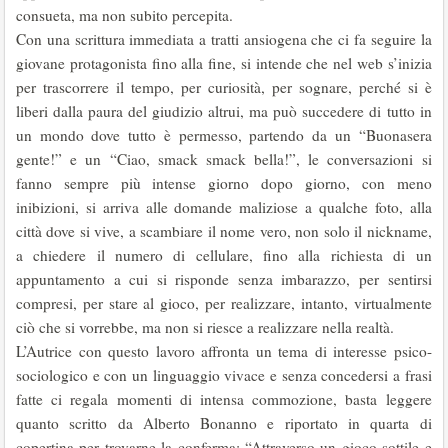
consueta, ma non subito percepita.
Con una scrittura immediata a tratti ansiogena che ci fa seguire la
giovane protagonista fino alla fine, si intende che nel web s’inizia
per trascorrere il tempo, per curiosità, per sognare, perché si è
liberi dalla paura del giudizio altrui, ma può succedere di tutto in
un mondo dove tutto è permesso, partendo da un “Buonasera
gente!” e un “Ciao, smack smack bella!”, le conversazioni si
fanno sempre più intense giorno dopo giorno, con meno
inibizioni, si arriva alle domande maliziose a qualche foto, alla
città dove si vive, a scambiare il nome vero, non solo il nickname,
a chiedere il numero di cellulare, fino alla richiesta di un
appuntamento a cui si risponde senza imbarazzo, per sentirsi
compresi, per stare al gioco, per realizzare, intanto, virtualmente
ciò che si vorrebbe, ma non si riesce a realizzare nella realtà.
L’Autrice con questo lavoro affronta un tema di interesse psico-
sociologico e con un linguaggio vivace e senza concedersi a frasi
fatte ci regala momenti di intensa commozione, basta leggere
quanto scritto da Alberto Bonanno e riportato in quarta di
copertina per trovarne la conferma: “Attraverso un gioco sottile e