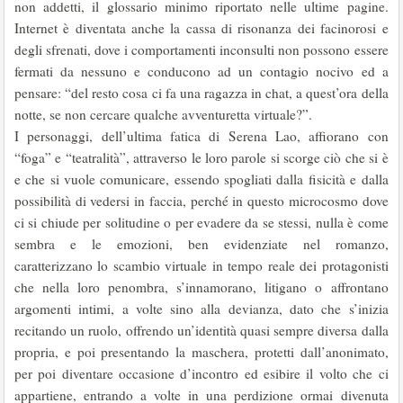
non addetti, il glossario minimo riportato nelle ultime pagine.
Internet è diventata anche la cassa di risonanza dei facinorosi e
degli sfrenati, dove i comportamenti inconsulti non possono essere
fermati da nessuno e conducono ad un contagio nocivo ed a
pensare: “del resto cosa ci fa una ragazza in chat, a quest’ora della
notte, se non cercare qualche avventuretta virtuale?”.
I personaggi, dell’ultima fatica di Serena Lao, affiorano con
“foga” e “teatralità”, attraverso le loro parole si scorge ciò che si è
e che si vuole comunicare, essendo spogliati dalla fisicità e dalla
possibilità di vedersi in faccia, perché in questo microcosmo dove
ci si chiude per solitudine o per evadere da se stessi, nulla è come
sembra e le emozioni, ben evidenziate nel romanzo,
caratterizzano lo scambio virtuale in tempo reale dei protagonisti
che nella loro penombra, s’innamorano, litigano o affrontano
argomenti intimi, a volte sino alla devianza, dato che s’inizia
recitando un ruolo, offrendo un’identità quasi sempre diversa dalla
propria, e poi presentando la maschera, protetti dall’anonimato,
per poi diventare occasione d’incontro ed esibire il volto che ci
appartiene, entrando a volte in una perdizione ormai divenuta