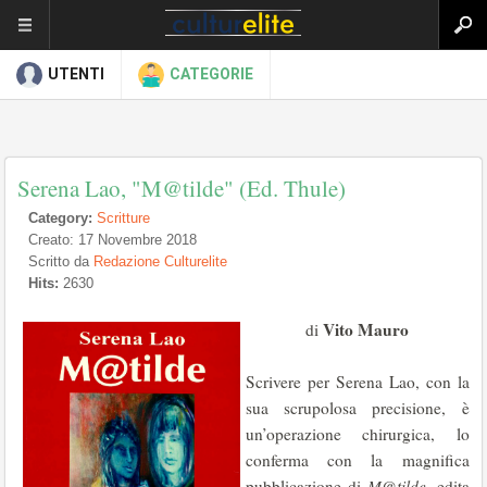
UTENTI
CATEGORIE
Serena Lao, "M@tilde" (Ed. Thule)
Category:
Scritture
Creato: 17 Novembre 2018
Scritto da
Redazione Culturelite
Hits:
2630
Vito Mauro
di
Scrivere per Serena Lao, con la
sua scrupolosa precisione, è
un’operazione chirurgica, lo
conferma con la magnifica
pubblicazione di
M@tilde
, edita