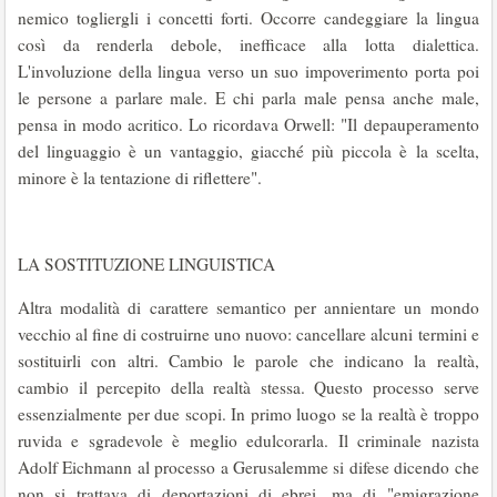
nemico togliergli i concetti forti. Occorre candeggiare la lingua
così da renderla debole, inefficace alla lotta dialettica.
L'involuzione della lingua verso un suo impoverimento porta poi
le persone a parlare male. E chi parla male pensa anche male,
pensa in modo acritico. Lo ricordava Orwell: "Il depauperamento
del linguaggio è un vantaggio, giacché più piccola è la scelta,
minore è la tentazione di riflettere".
LA SOSTITUZIONE LINGUISTICA
Altra modalità di carattere semantico per annientare un mondo
vecchio al fine di costruirne uno nuovo: cancellare alcuni termini e
sostituirli con altri. Cambio le parole che indicano la realtà,
cambio il percepito della realtà stessa. Questo processo serve
essenzialmente per due scopi. In primo luogo se la realtà è troppo
ruvida e sgradevole è meglio edulcorarla. Il criminale nazista
Adolf Eichmann al processo a Gerusalemme si difese dicendo che
non si trattava di deportazioni di ebrei, ma di "emigrazione