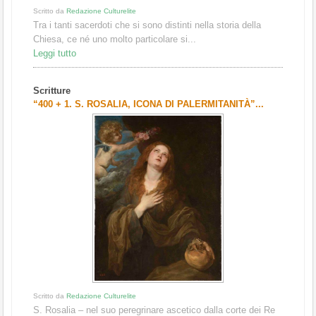
Scritto da
Redazione Culturelite
Tra i tanti sacerdoti che si sono distinti nella storia della
Chiesa, ce né uno molto particolare si...
Leggi tutto
Scritture
“400 + 1. S. ROSALIA, ICONA DI PALERMITANITÀ”...
Scritto da
Redazione Culturelite
S. Rosalia – nel suo peregrinare ascetico dalla corte dei Re