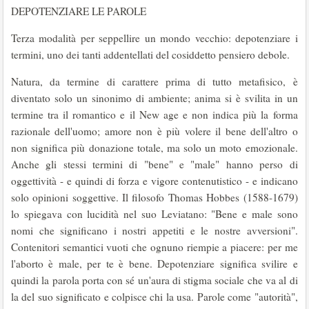
DEPOTENZIARE LE PAROLE
Terza modalità per seppellire un mondo vecchio: depotenziare i
termini, uno dei tanti addentellati del cosiddetto pensiero debole.
Natura, da termine di carattere prima di tutto metafisico, è
diventato solo un sinonimo di ambiente; anima si è svilita in un
termine tra il romantico e il New age e non indica più la forma
razionale dell'uomo; amore non è più volere il bene dell'altro o
non significa più donazione totale, ma solo un moto emozionale.
Anche gli stessi termini di "bene" e "male" hanno perso di
oggettività - e quindi di forza e vigore contenutistico - e indicano
solo opinioni soggettive. Il filosofo Thomas Hobbes (1588-1679)
lo spiegava con lucidità nel suo Leviatano: "Bene e male sono
nomi che significano i nostri appetiti e le nostre avversioni".
Contenitori semantici vuoti che ognuno riempie a piacere: per me
l'aborto è male, per te è bene. Depotenziare significa svilire e
quindi la parola porta con sé un'aura di stigma sociale che va al di
la del suo significato e colpisce chi la usa. Parole come "autorità",