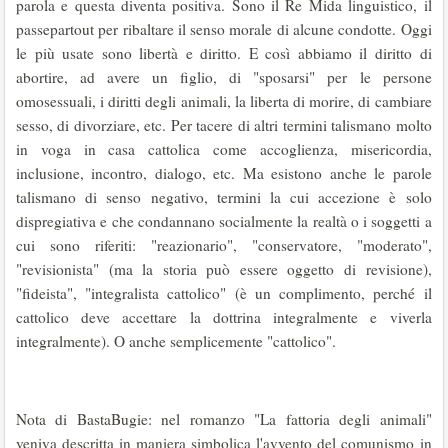
parola e questa diventa positiva. Sono il Re Mida linguistico, il
passepartout per ribaltare il senso morale di alcune condotte. Oggi
le più usate sono libertà e diritto. E così abbiamo il diritto di
abortire, ad avere un figlio, di "sposarsi" per le persone
omosessuali, i diritti degli animali, la liberta di morire, di cambiare
sesso, di divorziare, etc. Per tacere di altri termini talismano molto
in voga in casa cattolica come accoglienza, misericordia,
inclusione, incontro, dialogo, etc. Ma esistono anche le parole
talismano di senso negativo, termini la cui accezione è solo
dispregiativa e che condannano socialmente la realtà o i soggetti a
cui sono riferiti: "reazionario", "conservatore, "moderato",
"revisionista" (ma la storia può essere oggetto di revisione),
"ﬁdeista", "integralista cattolico" (è un complimento, perché il
cattolico deve accettare la dottrina integralmente e viverla
integralmente). O anche semplicemente "cattolico".
Nota di BastaBugie: nel romanzo "La fattoria degli animali"
veniva descritta in maniera simbolica l'avvento del comunismo in