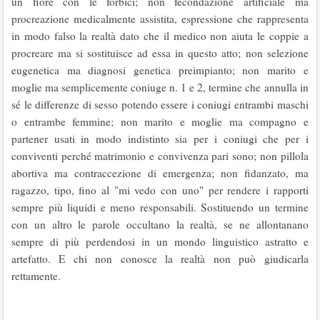
un fiore con le forbici; non fecondazione artificiale ma
procreazione medicalmente assistita, espressione che rappresenta
in modo falso la realtà dato che il medico non aiuta le coppie a
procreare ma si sostituisce ad essa in questo atto; non selezione
eugenetica ma diagnosi genetica preimpianto; non marito e
moglie ma semplicemente coniuge n. 1 e 2, termine che annulla in
sé le differenze di sesso potendo essere i coniugi entrambi maschi
o entrambe femmine; non marito e moglie ma compagno e
partener usati in modo indistinto sia per i coniugi che per i
conviventi perché matrimonio e convivenza pari sono; non pillola
abortiva ma contraccezione di emergenza; non fidanzato, ma
ragazzo, tipo, fino al "mi vedo con uno" per rendere i rapporti
sempre più liquidi e meno responsabili. Sostituendo un termine
con un altro le parole occultano la realtà, se ne allontanano
sempre di più perdendosi in un mondo linguistico astratto e
artefatto. E chi non conosce la realtà non può giudicarla
rettamente.