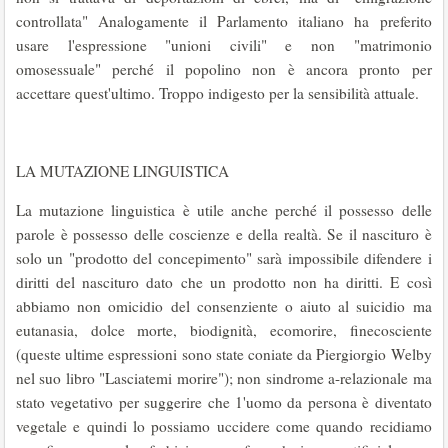
controllata" Analogamente il Parlamento italiano ha preferito
usare l'espressione "unioni civili" e non "matrimonio
omosessuale" perché il popolino non è ancora pronto per
accettare quest'ultimo. Troppo indigesto per la sensibilità attuale.
LA MUTAZIONE LINGUISTICA
La mutazione linguistica è utile anche perché il possesso delle
parole è possesso delle coscienze e della realtà. Se il nascituro è
solo un "prodotto del concepimento" sarà impossibile difendere i
diritti del nascituro dato che un prodotto non ha diritti. E così
abbiamo non omicidio del consenziente o aiuto al suicidio ma
eutanasia, dolce morte, biodignità, ecomorire, finecosciente
(queste ultime espressioni sono state coniate da Piergiorgio Welby
nel suo libro "Lasciatemi morire"); non sindrome a-relazionale ma
stato vegetativo per suggerire che 1'uomo da persona è diventato
vegetale e quindi lo possiamo uccidere come quando recidiamo