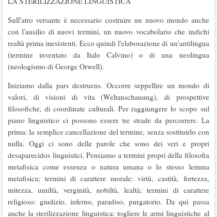
LA STERILIZZAZIONE LINGUISTICA
Sull'atro versante è necessario costruire un nuovo mondo anche
con l'ausilio di nuovi termini, un nuovo vocabolario che indichi
realtà prima inesistenti. Ecco quindi l'elaborazione di un'antilingua
(termine inventato da Italo Calvino) o di una neolingua
(neologismo di George Orwell).
Iniziamo dalla pars destruens. Occorre seppellire un mondo di
valori, di visioni di vita (Weltanschauung), di prospettive
filosofiche, di coordinate culturali. Per raggiungere lo scopo sul
piano linguistico ci possono essere tre strade da percorrere. La
prima: la semplice cancellazione del termine, senza sostituirlo con
nulla. Oggi ci sono delle parole che sono dei veri e propri
desaparecidos linguistici. Pensiamo a termini propri della filosofia
metafisica come essenza o natura umana o lo stesso lemma
metafisica; termini di carattere morale: virtù, castità, fortezza,
mitezza, umiltà, verginità, nobiltà, lealtà; termini di carattere
religioso: giudizio, inferno, paradiso, purgatorio. Da qui passa
anche la sterilizzazione linguistica: togliere le armi linguistiche al