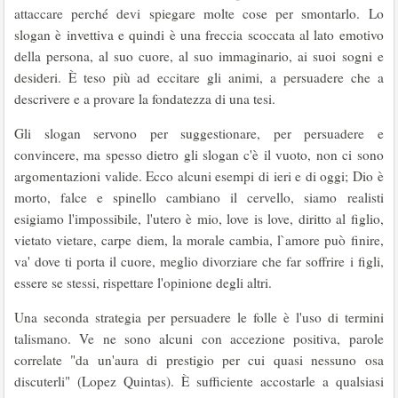
attaccare perché devi spiegare molte cose per smontarlo. Lo
slogan è invettiva e quindi è una freccia scoccata al lato emotivo
della persona, al suo cuore, al suo immaginario, ai suoi sogni e
desideri. È teso più ad eccitare gli animi, a persuadere che a
descrivere e a provare la fondatezza di una tesi.
Gli slogan servono per suggestionare, per persuadere e
convincere, ma spesso dietro gli slogan c'è il vuoto, non ci sono
argomentazioni valide. Ecco alcuni esempi di ieri e di oggi; Dio è
morto, falce e spinello cambiano il cervello, siamo realisti
esigiamo l'impossibile, l'utero è mio, love is love, diritto al figlio,
vietato vietare, carpe diem, la morale cambia, l`amore può finire,
va' dove ti porta il cuore, meglio divorziare che far soffrire i figli,
essere se stessi, rispettare l'opinione degli altri.
Una seconda strategia per persuadere le folle è l'uso di termini
talismano. Ve ne sono alcuni con accezione positiva, parole
correlate "da un'aura di prestigio per cui quasi nessuno osa
discuterli" (Lopez Quintas). È sufficiente accostarle a qualsiasi