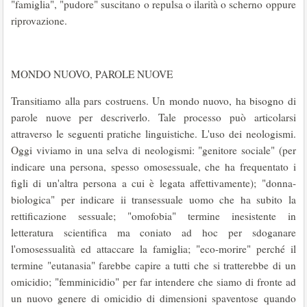
"famiglia", "pudore" suscitano o repulsa o ilarità o scherno oppure
riprovazione.
MONDO NUOVO, PAROLE NUOVE
Transitiamo alla pars costruens. Un mondo nuovo, ha bisogno di
parole nuove per descriverlo. Tale processo può articolarsi
attraverso le seguenti pratiche linguistiche. L'uso dei neologismi.
Oggi viviamo in una selva di neologismi: "genitore sociale" (per
indicare una persona, spesso omosessuale, che ha frequentato i
figli di un'altra persona a cui è legata affettivamente); "donna-
biologica" per indicare ii transessuale uomo che ha subito la
rettificazione sessuale; "omofobia" termine inesistente in
letteratura scientifica ma coniato ad hoc per sdoganare
l'omosessualità ed attaccare la famiglia; "eco-morire" perché il
termine "eutanasia" farebbe capire a tutti che si tratterebbe di un
omicidio; "femminicidio" per far intendere che siamo di fronte ad
un nuovo genere di omicidio di dimensioni spaventose quando