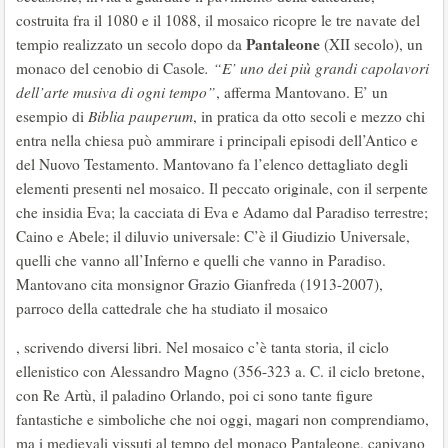
costruita fra il 1080 e il 1088, il mosaico ricopre le tre navate del
Pantaleone
tempio realizzato un secolo dopo da
(XII secolo), un
monaco del cenobio di Casole
. “E’ uno dei più grandi capolavori
dell’arte musiva di ogni tempo”
, afferma Mantovano. E’ un
esempio di
Biblia pauperum
, in pratica da otto secoli e mezzo chi
entra nella chiesa può ammirare i principali episodi dell’Antico e
del Nuovo Testamento. Mantovano fa l’elenco dettagliato degli
elementi presenti nel mosaico. Il peccato originale, con il serpente
che insidia Eva; la cacciata di Eva e Adamo dal Paradiso terrestre;
Caino e Abele; il diluvio universale: C’è il Giudizio Universale,
quelli che vanno all’Inferno e quelli che vanno in Paradiso.
Mantovano cita monsignor Grazio Gianfreda (1913-2007),
parroco della cattedrale che ha studiato il mosaico
, scrivendo diversi libri. Nel mosaico c’è tanta storia, il ciclo
ellenistico con Alessandro Magno (356-323 a. C. il ciclo bretone,
con Re Artù, il paladino Orlando, poi ci sono tante figure
fantastiche e simboliche che noi oggi, magari non comprendiamo,
ma i medievali vissuti al tempo del monaco Pantaleone, capivano