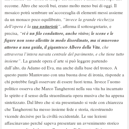
eccome. Altro che secoli bui, erano molto meno bui di oggi. Il
mosaico potrà sembrare un’accozzaglia di elementi messi assieme
da un monaco poco equilibrato
, “invece la grande ricchezza
sua unitarietà
dell’opera è la
”
, afferma il sottosegretario, e
vi è un filo conduttore, anche visivo; le scene e le
precisa,
“
figure non sono allestite in modo disordinato, ma si muovono
attorno a una guida, il gigantesco Albero della Vita
, che
attraversa l’intera navata centrale del pavimento, e che tiene tutto
insieme”
. La grande opera d’arte si può leggere partendo
dall’alto, da Adamo ed Eva, ma anche dalla base del tronco. A
questo punto Mantovano con una buona dose di ironia, risponde a
chi potrebbe fargli osservare di essere fuori tema. Invece l’uomo
politico osserva che Marco Tangheroni nella sua vita ha incarnato
lo spirito e il senso della straordinaria opera musiva che ha appena
sintetizzato. Dal libro che si sta presentando si vede con chiarezza
che Tangheroni ha messo insieme fede e storia, ricostruendo
vicende decisive per la civiltà occidentale. Le sue lezioni
affascinavano perché sapeva presentare un avvenimento storico