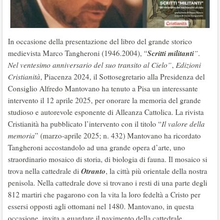
In occasione della presentazione del libro del grande storico
Scritti militanti
medievista Marco Tangheroni (1946.2004), “
”.
Nel ventesimo anniversario del suo transito al Cielo”
,
Edizioni
Cristianità
, Piacenza 2024, il Sottosegretario alla Presidenza del
Consiglio Alfredo Mantovano ha tenuto a Pisa un interessante
intervento il 12 aprile 2025, per onorare la memoria del grande
studioso e autorevole esponente di Alleanza Cattolica. La rivista
Cristianità ha pubblicato l’intervento con il titolo “
Il valore della
memoria
” (marzo-aprile 2025; n. 432) Mantovano ha ricordato
Tangheroni accostandolo ad una grande opera d’arte, uno
straordinario mosaico di storia, di biologia di fauna. Il mosaico si
Otranto
trova nella cattedrale di
, la città più orientale della nostra
penisola. Nella cattedrale dove si trovano i resti di una parte degli
812 martiri che pagarono con la vita la loro fedeltà a Cristo per
essersi opposti agli ottomani nel 1480. Mantovano, in questa
occasione, invita a guardare il pavimento della cattedrale,