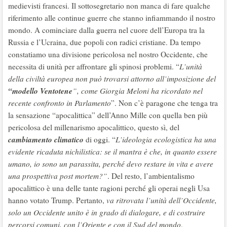
medievisti francesi. Il sottosegretario non manca di fare qualche
riferimento alle continue guerre che stanno infiammando il nostro
mondo. A cominciare dalla guerra nel cuore dell’Europa tra la
Russia e l’Ucraina, due popoli con radici cristiane. Da tempo
constatiamo una divisione pericolosa nel nostro Occidente, che
necessita di unità per affrontare gli spinosi problemi. “
L’unità
della civiltà europea non può trovarsi attorno all’imposizione del
“modello Ventotene
”, come Giorgia Meloni ha ricordato nel
recente confronto in Parlamento
”. Non c’è paragone che tenga tra
la sensazione “apocalittica” dell’Anno Mille con quella ben più
pericolosa del millenarismo apocalittico, questo sì, del
cambiamento climatico
di oggi. “
L’ideologia ecologistica ha una
evidente ricaduta nichilistica: se il mantra è che, in quanto essere
umano, io sono un parassita, perché devo restare in vita e avere
una prospettiva post mortem?”
. Del resto, l’ambientalismo
apocalittico è una delle tante ragioni perché gli operai negli Usa
hanno votato Trump. Pertanto,
va ritrovata l’unità dell’Occidente,
solo un Occidente unito è in grado di dialogare, e di costruire
percorsi comuni, con l’Oriente e con il Sud del mondo
.