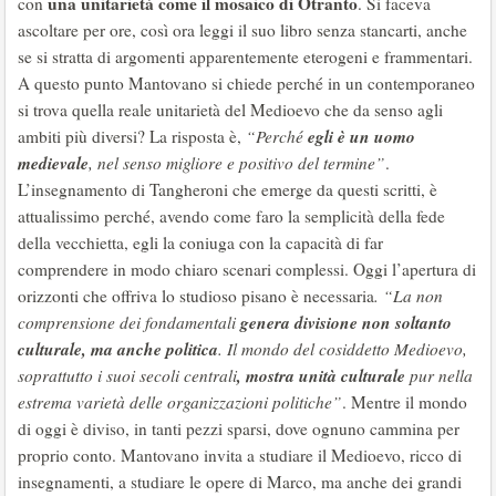
una unitarietà come il mosaico di Otranto
con
. Si faceva
ascoltare per ore, così ora leggi il suo libro senza stancarti, anche
se si stratta di argomenti apparentemente eterogeni e frammentari.
A questo punto Mantovano si chiede perché in un contemporaneo
si trova quella reale unitarietà del Medioevo che da senso agli
egli è un uomo
ambiti più diversi? La risposta è,
“Perché
medievale
, nel senso migliore e positivo del termine”
.
L’insegnamento di Tangheroni che emerge da questi scritti, è
attualissimo perché, avendo come faro la semplicità della fede
della vecchietta, egli la coniuga con la capacità di far
comprendere in modo chiaro scenari complessi. Oggi l’apertura di
orizzonti che offriva lo studioso pisano è necessaria
. “La non
genera divisione non soltanto
comprensione dei fondamentali
culturale, ma anche politica
. Il mondo del cosiddetto Medioevo,
, mostra unità culturale
soprattutto i suoi secoli centrali
pur nella
estrema varietà delle organizzazioni politiche”
. Mentre il mondo
di oggi è diviso, in tanti pezzi sparsi, dove ognuno cammina per
proprio conto. Mantovano invita a studiare il Medioevo, ricco di
insegnamenti, a studiare le opere di Marco, ma anche dei grandi