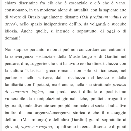
chiaro discrimine fra ciò che è essenziale e ciò che è vano,
consuonano, in un moderno alone di attualità, con la sapiente arte
di vivere di Orazio ugualmente distante (
Odi profanum
vulnus et
arceo
), nello spazio indipendente dell’io, da volgarità e succube
idiozia. Anche quelle, si intende e soprattutto, di oggi o di
domani!
Non stupisce pertanto -e non si può non concordare con entrambi-
la convergenza sostanziale della Mastrolongo e di Gardini nel
pensare, dire, suggerire che chi ha avuto e/o ha dimestichezza con
la cultura “classica” greco-romana non solo si riconosce, nel
parlare e nello scrivere, dalla ricchezza del lessico e dalla
familiarità con l’ipotassi, ma è anche, nella sua strutturale
pretesa
di coerenza logica
, una preda assai difficile e pochissimo
vulnerabile da manipolazioni giornalistiche, politici arroganti e
ignoranti, onde divenute sempre più anomale dei social. Indicativo
inoltre di una urgenza/emergenza storica è che il messaggio
dell’una (Mastrolongo) e dell’altro (Gardini) guardi soprattutto ai
giovani,
ragazze e ragazzi
, i quali sono in cerca di senso e di punti