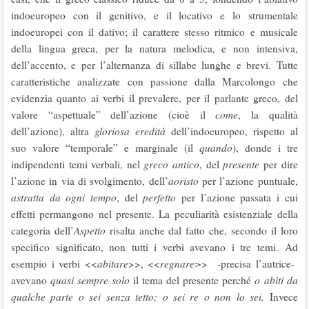
indoeuropeo con il genitivo, e il locativo e lo strumentale
indoeuropei con il dativo; il carattere stesso ritmico e musicale
della lingua greca, per la natura melodica, e non intensiva,
dell’accento, e per l’alternanza di sillabe lunghe e brevi. Tutte
caratteristiche analizzate con passione dalla Marcolongo che
evidenzia quanto ai verbi il prevalere, per il parlante greco, del
valore “aspettuale” dell’azione (cioè il
come
, la qualità
dell’azione), altra
gloriosa eredità
dell’indoeuropeo, rispetto al
suo valore “temporale” e marginale (il
quando
), donde i tre
indipendenti temi verbali, nel
greco antico
, del
presente
per dire
l’azione in via di svolgimento, dell’
aoristo
per l’azione puntuale,
astratta da ogni tempo
, del
perfetto
per l’azione passata i cui
effetti permangono nel presente. La peculiarità esistenziale della
categoria dell’
Aspetto
risalta anche dal fatto che, secondo il loro
specifico significato, non tutti i verbi avevano i tre temi. Ad
esempio i verbi <<
abitare
>>, <<
regnare>
> -precisa l’autrice-
avevano
quasi sempre solo
il tema del presente perché
o abiti da
qualche parte o sei senza tetto; o sei re o non lo sei.
Invece