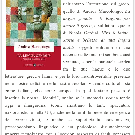
richiamano l’attenzione sul greco,
quello di Andrea Marcolongo,
La
lingua geniale - 9 Ragioni per
amare il greco
, e sul latino, quello
di Nicola Gardini,
Viva il latino-
Storie e bellezza di una lingua
inutile,
oggetto entrambi di una
recente riedizione, mi sembra quasi
scontato, e per la parentela storica
fra le due lingue e le due
letterature, greca e latina, e per la loro incontrovertibile presenza
nelle nostre radici e nelle nostre secolari vicende culturali, sia
come italiani, che come europei. In quel lontano passato è
inscritta la nostra “identità”, anche se la memoria storica tende
oggi a illanguidirsi (come mostrano le tante spaccature
nazionalistiche nella UE, anche nella terribile presente emergenza
del corona-virus), e anche se superficialità consumistica,
pressapochismo linguistico e un pericoloso disumanizzante
imperio tecnologico con i luccicori associati di facili benesseri