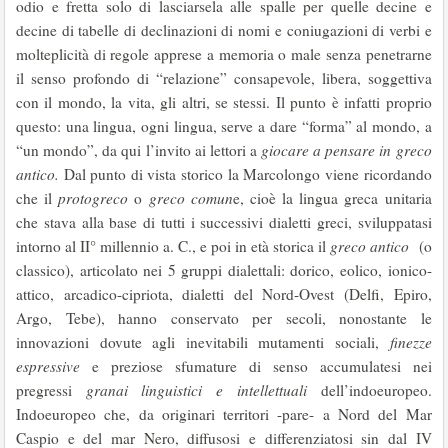
odio e fretta solo di lasciarsela alle spalle per quelle decine e
decine di tabelle di declinazioni di nomi e coniugazioni di verbi e
molteplicità di regole apprese a memoria o male senza penetrarne
il senso profondo di “relazione” consapevole, libera, soggettiva
con il mondo, la vita, gli altri, se stessi. Il punto è infatti proprio
questo: una lingua, ogni lingua, serve a dare “forma” al mondo, a
“un mondo”, da qui l’invito ai lettori a
giocare a
pensare in greco
antico.
Dal punto di vista storico la Marcolongo viene ricordando
che il
protogreco
o
greco comun
e, cioè la lingua greca unitaria
che stava alla base di tutti i successivi dialetti greci, sviluppatasi
intorno al II° millennio a. C., e poi in età storica il
greco antico
(o
classico), articolato nei 5 gruppi dialettali: dorico, eolico, ionico-
attico, arcadico-cipriota, dialetti del Nord-Ovest (Delfi, Epiro,
Argo, Tebe), hanno conservato per secoli, nonostante le
innovazioni dovute agli inevitabili mutamenti sociali,
finezze
espressive
e preziose sfumature di senso accumulatesi nei
pregressi
granai linguistici e intellettuali
dell’indoeuropeo.
Indoeuropeo che, da originari territori -pare- a Nord del Mar
Caspio e del mar Nero, diffusosi e differenziatosi sin dal IV