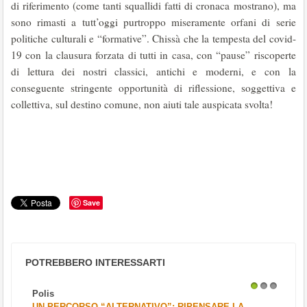
di riferimento (come tanti squallidi fatti di cronaca mostrano), ma
sono rimasti a tutt’oggi purtroppo miseramente orfani di serie
politiche culturali e “formative”. Chissà che la tempesta del covid-
19 con la clausura forzata di tutti in casa, con “pause” riscoperte
di lettura dei nostri classici, antichi e moderni, e con la
conseguente stringente opportunità di riflessione, soggettiva e
collettiva, sul destino comune, non aiuti tale auspicata svolta!
Save
POTREBBERO INTERESSARTI
Polis
1
2
3
UN PERCORSO “ALTERNATIVO”: RIPENSARE LA