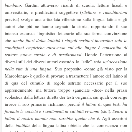
bambino,
Gardini attraverso ricordi di scuola, letture liceali e
universitarie, e predilezioni soggettive (
riletture e rimeditazioni
precisa) svolge una articolata riflessione sulla lingua latina e gli
autori che più ne hanno segnato la storia, rapportando il suo
intenso excursus linguistico-letterario alla sua ferma convinzione
che
anche fuori dalla latinità i singoli scrittori incarnino solo le
condizioni empiriche attraverso cui alle lingue è consentito di
tentare nuove strade e di trasformarsi.
Donde l’attenzione ai
diversi stili dei diversi autori essendo lo “stile”
solo un’occasione
nella vita di una lingua.
Suo proposito
-
come già visto per la
Marcolongo- è quello di provare a trasmettere l’amore del latino al
di qua del cumulo di regole astratte necessarie per il suo
apprendimento, ma tuttora troppo sganciate -dice- nella prassi
scolastica dalla lettura diretta dei testi originali, sui quali converge
invece il suo primario richiamo, perché
il latino
di quei testi
ha
formato le società e i sentimenti in cui tutti viviamo
(sic!).
Senza il
latino il nostro mondo non sarebbe quello che è.
Agli assertori
della
inutilità
della lingua latina obietta che la conoscenza non