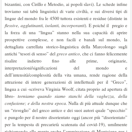
bizantini, con Cirillo e Metodio, ai popoli slavi). Le schede infine
troviamo sui tabù linguistici di varie civiltà, e sui diversi tipi di
lingue del mondo fra le 4500 tuttora esistenti e residue (distinte in
flessive, agglutinanti, isolanti, incorporanti
). E poiché il pregio e
la forza di una “lingua” stanno nella sua capacità di aprire
prospettive complesse, e non facili e banali sul mondo, la
dettagliata carrellata storico-linguistica della Marcolongo sugli
antichi “tesori di senso” del
greco antico
, che ci fanno felicemente
risalire indietro fino alle prime, originarie,
interpretazioni/significazioni del mondo e
dell’intensità/complessità della vita umana, rende ragione della
attrazione di intere generazioni di intellettuali per il “Greco”,
lingua a cui -scriveva Virginia Woolf, citata proprio ad apertura di
libro-
torniamo quando siamo stanchi della vaghezza, della
confusione; e della nostra epoca.
Nulla di più attuale dunque che
un “risveglio” del greco antico e dei suoi autori quale “specchio”
e pungolo per il nostro disorientato oggi (ancor più “disorientato”
per la tempesta di precarietà scatenata dal covid-19), umilmente
richiamando alla mente anche l’ammirazione di Montaigne per i