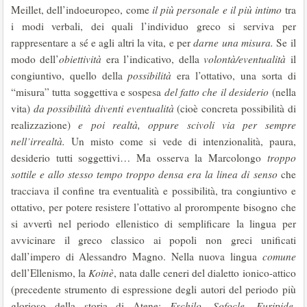
Meillet, dell’indoeuropeo, come
il più personale e il più intimo
tra
i modi verbali, dei quali l’individuo greco si serviva per
rappresentare a sé e agli altri la vita, e per
darne una misura.
Se il
modo dell’
obiettività
era l’indicativo, della
volontà/eventualità
il
congiuntivo, quello della
possibilità
era l’ottativo, una sorta di
“misura” tutta soggettiva e sospesa
del fatto che il desiderio
(nella
vita)
da possibilità diventi eventualità
(cioè concreta possibilità di
realizzazione)
e poi realtà, oppure scivoli via per sempre
nell’irrealtà.
Un misto come si vede di intenzionalità, paura,
desiderio tutti soggettivi… Ma osserva la Marcolongo
troppo
sottile e allo stesso tempo troppo densa
era la linea di senso
che
tracciava il confine tra eventualità e possibilità, tra congiuntivo e
ottativo, per potere resistere l’ottativo al prorompente bisogno che
si avvertì nel periodo ellenistico di semplificare la lingua per
avvicinare il greco classico ai popoli non greci unificati
dall’impero di Alessandro Magno. Nella nuova lingua
comune
dell’Ellenismo, la
Koinè
, nata dalle ceneri del dialetto ionico-attico
(precedente strumento di espressione degli autori del periodo più
glorioso della storia di Atene:
Eschilo, Sofocle, Euripide,