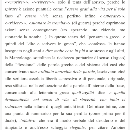
<<morire>>, <<vivere>>,
solo il tema dell’aoristo, perché lo
spirare
è azione puntuale come
l’essere grati alla vita per il solo
fatto di essere vivi;
senza perfetto infine <<
sperare
>>,
<<
ridere
>>, <
suonare la tromba
>> (di guerra) perché esprimono
azioni senza conseguenze (sto sperando, sto ridendo, sto
suonando la tromba...). In questo scavo del “pensare in greco“ e
quindi del “dire e scrivere in greco”, che -confessa- le hanno
insegnato negli anni a
dire molte cose in più
a se stessa e agli altri,
la Marcolongo sottolinea la ricchezza portatrice di senso (logico)
della “flessione” delle parole greche e del sistema dei casi che
consentivano
una ordinata anarchia delle parole
, lasciavano cioè
allo scrittore assoluta libertà espressiva e di personale, originale,
resa stilistica nella collocazione delle parole all’interno della frase,
consentendo alla letteratura greca
quell’agilità -
dice-
e quella
drammaticità -nel senso di vita, di sincerità- che tanto ci
seducono
nella lettura di quegli antichi testi. Definisce infine, con
una punta di rammarico per la sua perdita (come prima per il
duale), l
’ottativo
, che era il modo verbale del desiderio e del
rimpianto e anch’esso scheggia
elegante
, per citare Antoine