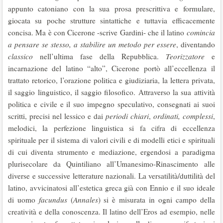
appunto catoniano con la sua prosa prescrittiva e formulare,
giocata su poche strutture sintattiche e tuttavia efficacemente
concisa. Ma è con Cicerone -scrive Gardini- che il latino
comincia
a pensare se stesso, a stabilire un metodo per essere
, diventando
classico
nell’ultima fase della Repubblica.
Teorizzatore
e
incarnazione del latino “alto”, Cicerone portò all’eccellenza il
trattato retorico, l’orazione politica e giudiziaria, la lettera privata,
il saggio linguistico, il saggio filosofico. Attraverso la sua attività
politica e civile e il suo impegno speculativo, consegnati ai suoi
scritti, precisi nel lessico e dai
periodi chiari
,
ordinati, complessi
,
melodici, la perfezione linguistica si fa cifra di eccellenza
spirituale per il sistema di valori civili e di modelli etici e spirituali
di cui diventa strumento e mediazione, ergendosi a paradigma
plurisecolare da Quintiliano all’Umanesimo-Rinascimento alle
diverse e successive letterature nazionali. La versatilità/duttilità del
latino, avvicinatosi all’estetica greca già con Ennio e il suo ideale
di uomo
facundus
(
Annales
) si è misurata in ogni campo della
creatività e della conoscenza. Il latino dell’Eros ad esempio, nelle