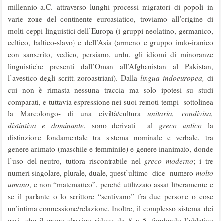
millennio a.C. attraverso lunghi processi migratori di popoli in
varie zone del continente euroasiatico, troviamo all’origine di
molti ceppi linguistici dell’Europa (i gruppi neolatino, germanico,
celtico, baltico-slavo) e dell’Asia (armeno e gruppo indo-iranico
con sanscrito, vedico, persiano, urdu, gli idiomi di minoranze
linguistiche presenti dall’Oman all’Afghanistan al Pakistan,
l’avestico degli scritti zoroastriani). Dalla
lingua indoeuropea,
di
cui non è rimasta nessuna traccia ma solo ipotesi su studi
comparati, e tuttavia espressione nei suoi remoti tempi -sottolinea
la Marcolongo- di una civiltà/cultura
unitaria, condivisa,
distintiva e dominante
, sono derivati al
greco antico
la
distinzione fondamentale tra sistema nominale e verbale, tra
genere animato (maschile e femminile) e genere inanimato, donde
l’uso del neutro, tuttora riscontrabile nel
greco moderno
; i tre
numeri singolare, plurale, duale, quest’ultimo -dice- numero
molto
umano
, e non “matematico”, perché utilizzato assai liberamente e
se il parlante o lo scrittore “sentivano” fra due persone o cose
un’intima connessione/relazione. Inoltre, il complesso sistema dei
casi, che il greco classico riduce da 8 a 5, fondendo l’ablativo