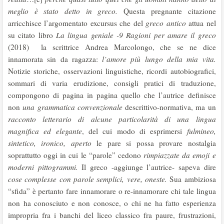
meglio è stato detto in greco.
Questa pregnante citazione
arricchisce l’argomentato excursus che del
greco antico
attua nel
su citato libro
La lingua geniale -9 Ragioni per amare il greco
(2018) la scrittrice Andrea Marcolongo, che se ne dice
innamorata sin da ragazza:
l’amore più lungo della mia vita.
Notizie storiche, osservazioni linguistiche, ricordi autobiografici,
sommari di varia erudizione, consigli pratici di traduzione,
compongono di pagina in pagina quello che l’autrice definisce
non
una grammatica convenzionale
descrittivo-normativa, ma un
racconto letterario di alcune particolarità di una lingua
magnifica ed elegante
, del cui modo di esprimersi
fulmineo,
sintetico, ironico, aperto
le pare si possa provare nostalgia
soprattutto oggi in cui le “parole” cedono
rimpiazzate da
emoji e
moderni pittogrammi.
Il greco -aggiunge l’autrice- sapeva dire
cose complesse con parole semplici, vere, oneste.
Sua ambiziosa
“sfida” è pertanto fare innamorare o re-innamorare chi tale lingua
non ha conosciuto e non conosce, o chi ne ha fatto esperienza
impropria fra i banchi del liceo classico fra paure, frustrazioni,