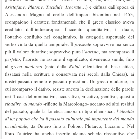
Aristofane, Platone, Tucidide, Isocrate
…) e diffusa dall’epoca di
Alessandro Magno al crollo dell’impero bizantino nel 1453,
scompaiono i caratteri fondamentali che il greco classico aveva
ereditato dall’indoeuropeo: l’accento quantitativo, il duale,
l’ottativo confluito nel congiuntivo, la categoria aspettuale del
verbo vinta da quella temporale. Il
presente
sopravvive ma senza
più il valore durativo; sopravvive pure l’
aoristo
, ma scomparso il
perfetto
, l’aoristo ne assume il significato, divenendo simile, fino
al
greco moderno
(nato dalla
Koinè
ellenistica di base attica,
fissatasi nella scrittura e conservata nei secoli dalla Chiesa), ai
nostri passato remoto e passato prossimo. Un greco moderno, in
cui scomparso il dativo, resiste ancora la declinazione delle parole
nei 4 casi del nominativo, accusativo, vocativo, genitivo, quasi a
ribadire al mondo
-riflette la Marcolongo- accanto ad altri residui
del passato, quale la fonetica ancora di tipo ellenistico,
l’identità
di un popolo che ha il passato culturale più imponente del mondo
occidentale,
da Omero fino a Polibio, Plutarco, Luciano
…
Nel
libro l’autrice ha anche inserito alcune schede riassuntive che