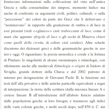
forniscono informazioni sulla coltivazione del vino nell’antica
Grecia e sulla consuetudine dei simposi, momento ludico ma
anche di confronto su argomenti civili, politici, culturali; o sulla
“percezione” dei colori da parte dei Greci che li definivano e
“nominavano” in rapporto alla gradazione di ombra o di luce in
essi presenti (vedi <<glauco>> cioè
traboccante di luce
, come il
mare che appunto
sfrigola di luce
o gli occhi di Minerva
chiari
come quelli della civetta
, di colore cioè ceruleo). Altre schede
discutono dei dizionari greci e delle grammatiche greche in uso
ieri e oggi. O riguardano: la poesia monodica e corale e la fortuna
di Pindaro; la singolarità di alcune onomatopee e etimologie, con
riferimento anche alle medievali
Etimologie o origini
di Isidoro di
Siviglia, grande dottore della Chiesa e dal 2002 patrono di
internet per designazione di Giovanni Paolo II; la funzione nei
testi dell’alfa privativo e delle antiche particelle equivalenti a segni
di interpunzione; la storia della scrittura (dalla micenea lineare A e
cretese lineare B all’introduzione dell’alfabeto fenicio adattato
dalle popolazioni greche ai loro bisogni, e trasmesso agli italici
delle varie colonie greche, e molti secoli dopo, nell’850 d. C. dai