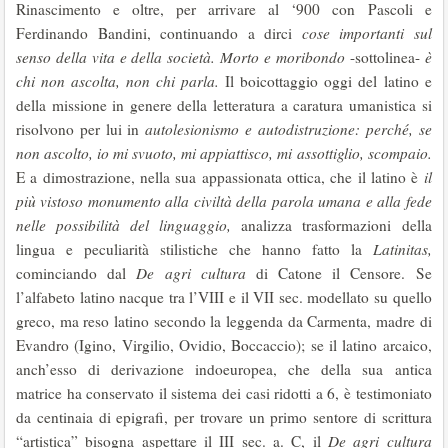
Rinascimento e oltre, per arrivare al ‘900 con Pascoli e
Ferdinando Bandini, continuando a dirci
cose importanti sul
senso della vita e della società.
Morto e moribondo
-sottolinea-
è
chi non ascolta, non chi parla.
Il boicottaggio oggi del latino e
della missione in genere della letteratura a caratura umanistica si
risolvono per lui in
autolesionismo e autodistruzione: perché, se
non ascolto, io mi svuoto, mi appiattisco, mi assottiglio, scompaio.
E a dimostrazione, nella sua appassionata ottica, che il latino è
il
più vistoso monumento alla civiltà della parola umana e alla fede
nelle possibilità del linguaggio,
analizza trasformazioni della
lingua e peculiarità stilistiche che hanno fatto la
Latinitas,
cominciando dal
De agri cultura
di Catone il Censore. Se
l’alfabeto latino nacque tra l’VIII e il VII sec. modellato su quello
greco, ma reso latino secondo la leggenda da Carmenta, madre di
Evandro (Igino, Virgilio, Ovidio, Boccaccio); se il latino arcaico,
anch’esso di derivazione indoeuropea, che della sua antica
matrice ha conservato il sistema dei casi ridotti a 6, è testimoniato
da centinaia di epigrafi, per trovare un primo sentore di scrittura
“artistica” bisogna aspettare il III sec. a. C, il
De agri cultura