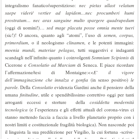
integralismo fanatico/superstizioso:
nec pietas ullast velatum
saepe videri/ vertier ad lapidem…nec procumberi humi
prostratum… nec aras sanguine multo spargere quadrupedum
(oggi di uomini!)…
sed mage placata posse omnia mente tueri
(sic!)! O ancora, quanto agli “atomi”, l’uso di
semen, corpus,
primordium
, o il neologismo
clinamen,
e le potenti immagini:
moenia mundi, materiae pelagus,
tutti suggestivi e indaganti
scandagli nell’infinito quanto i coinvolgenti
Somnium Scipionis
di
Cicerone e
Consolatio ad Marciam
di Seneca. E piace ricordare
l’affermazione/tesi di Montaigne:<<
E’ il vigore
dell’immaginazione che innalza e gonfia
(in senso positivo)
le
parole.
Della
Consolatio
evidenzia Gardini anche il pensiero della
umana
finitudine
, utile e spendibilissimo correttivo oggi per tanti
arroganti eccessi e storture della
cosiddetta modernità
tecnologica
(e l’esperienza e gli effetti attuali del corona-virus ci
stanno mettendo faccia a faccia a livello planetario proprio con i
nostri limiti e costituzionale fragilità biologica). Non nasconde poi
il linguista la sua predilezione per Virgilio, la cui fortuna -scrive-