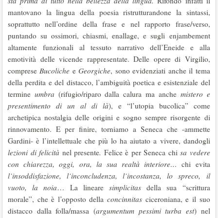
sta prima di tutto nella bellezza della lingua.
Rifondò infatti il
mantovano la lingua della poesia ristrutturandone la sintassi,
soprattutto nell’ordine della frase e nel rapporto frase/verso,
puntando su ossimori, chiasmi, enallage, e sugli enjambement
altamente funzionali al tessuto narrativo dell’Eneide e alla
emotività delle vicende rappresentate. Delle opere di Virgilio,
comprese
Bucoliche
e
Georgiche
, sono evidenziati anche il tema
della perdita e del distacco, l’ambiguità poetica e esistenziale del
termine
umbra
(rifugio/riparo dalla calura ma anche
mistero e
presentimento di un al di là
), e “l’utopia bucolica” come
archetipica nostalgia delle origini e sogno sempre risorgente di
rinnovamento. E per finire, torniamo a Seneca che -ammette
Gardini- è l’intellettuale che più lo ha aiutato a vivere, dandogli
lezioni di felicità
nel presente
.
Felice è per Seneca chi
sa vedere
con chiarezza, oggi, ora, la sua realtà interiore…
chi evita
l’insoddisfazione,
l’inconcludenza, l’incostanza, lo spreco, il
vuoto, la noia
… La lineare
simplicitas
della sua “scrittura
morale”, che è l’opposto della
concinnitas
ciceroniana, e il suo
distacco dalla folla/massa (
argumentum pessimi turba est
) nel