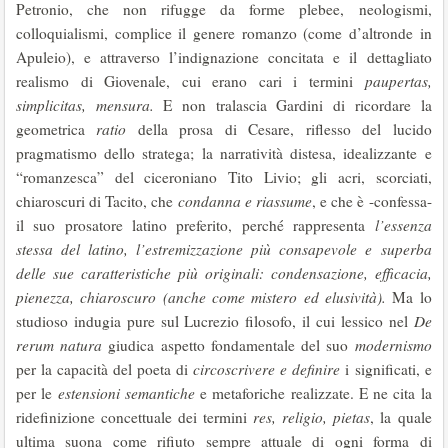
Petronio, che non rifugge da forme plebee, neologismi,
colloquialismi, complice il genere romanzo (come d’altronde in
Apuleio), e attraverso l’indignazione concitata e il dettagliato
realismo di Giovenale, cui erano cari i termini
paupertas,
simplicitas, mensura.
E non tralascia Gardini di ricordare la
geometrica
ratio
della prosa di Cesare, riflesso del lucido
pragmatismo dello stratega; la narratività distesa, idealizzante e
“romanzesca” del ciceroniano Tito Livio; gli acri, scorciati,
chiaroscuri di Tacito, che
condanna e riassume
, e che è -confessa-
il suo prosatore latino preferito, perché rappresenta
l’essenza
stessa del latino, l’estremizzazione più consapevole e superba
delle sue caratteristiche più originali: condensazione, efficacia,
pienezza, chiaroscuro (anche come mistero ed elusività).
Ma lo
studioso indugia pure sul Lucrezio filosofo, il cui lessico nel
De
rerum natura
giudica aspetto fondamentale del suo
modernismo
per la capacità del poeta di
circoscrivere e definire
i significati, e
per le
estensioni semantiche
e metaforiche realizzate. E ne cita la
ridefinizione concettuale dei termini
res, religio, pietas
, la quale
ultima suona come rifiuto sempre attuale di ogni forma di