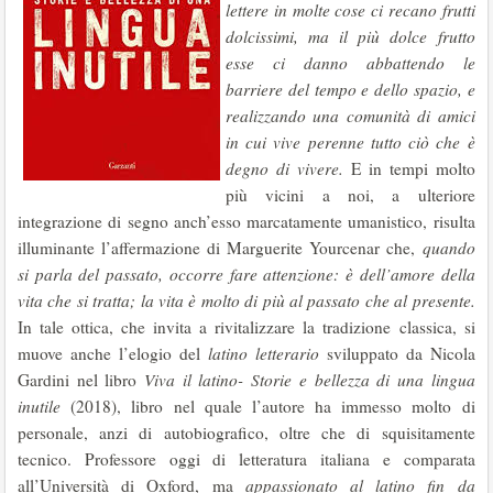
lettere in molte cose ci recano frutti
dolcissimi, ma il più dolce frutto
esse ci danno abbattendo le
barriere del tempo e dello spazio, e
realizzando una comunità di amici
in cui vive perenne tutto ciò che è
degno di vivere.
E in tempi molto
più vicini a noi, a ulteriore
integrazione di segno anch’esso marcatamente umanistico, risulta
illuminante l’affermazione di Marguerite Yourcenar che,
quando
si parla del passato, occorre fare attenzione: è dell’amore della
vita che si tratta; la vita è molto di più al passato che al presente.
In tale ottica, che invita a rivitalizzare la tradizione classica, si
muove anche l’elogio del
latino letterario
sviluppato da Nicola
Gardini nel libro
Viva il latino- Storie e bellezza di una lingua
inutile
(2018), libro nel quale l’autore ha immesso molto di
personale, anzi di autobiografico, oltre che di squisitamente
tecnico. Professore oggi di letteratura italiana e comparata
all’Università di Oxford, ma
appassionato al latino fin da