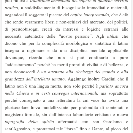
può ridursi a
traduzione immediata del sapere in qualche servizio
pratico
, a soddisfacimento di bisogni solo immediati e materiali,
negandosi il soggetto il piacere del
capire
interpretando,
che è ciò
che rende veramente liberi e non-schiavi del mercato, dei politici,
di pseudobisogni creati da interessi e logiche estranei alle
necessità autentiche delle “nostre persone”. Agli
utilisti
che
dicono che per la complessità morfologica e sintattica il latino
insegna a ragionare e dà una disciplina mentale applicabile
dovunque, ricorda che non si può confinarlo a puro
“addestramento” perché ha meriti propri di civiltà e di bellezza, e
non riconoscerli è
un attentato alla ricchezza del mondo e alla
grandezza dell’intelletto
umano
. Aggiunge inoltre Gardini che il
latino non è una lingua morta, non solo perché è
parlato ancora
nella Chiesa e in certi convegni internazionali
, ma soprattutto
perché consegnato a una letteratura la cui voce ha avuto una
plurisecolare forza modellizzante per profondità di contenuti e
magistero formale, sin dall’intenso laboratorio cristiano e nuova
topografia
dello spirito
affermatisi con san Gerolamo e
sant’Agostino, e protrattasi tale ”forza” fino a Dante, al picco del