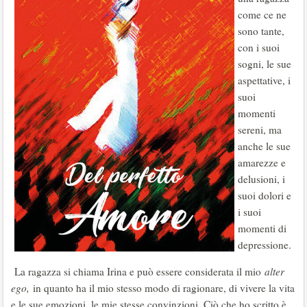
come ce ne
sono tante,
con i suoi
sogni, le sue
aspettative, i
suoi
momenti
sereni, ma
anche le sue
amarezze e
delusioni, i
suoi dolori e
i suoi
momenti di
depressione.
La ragazza si chiama Irina e può essere considerata il mio
alter
ego,
in quanto ha il mio stesso modo di ragionare, di vivere la vita
e le sue emozioni, le mie stesse convinzioni. Ciò che ho scritto è