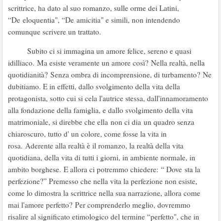
scrittrice, ha dato al suo romanzo, sulle orme dei Latini,
“De eloquentia", “De amicitia" e simili, non intendendo
comunque scrivere un trattato.
Subito ci si immagina un amore felice, sereno e quasi
idilliaco. Ma esiste veramente un amore così? Nella realtà, nella
quotidianità? Senza ombra di incomprensione, di turbamento? Ne
dubitiamo. E in effetti, dallo svolgimento della vita della
protagonista, sotto cui si cela l'autrice stessa, dall'innamoramento
alla fondazione della famiglia, e dallo svolgimento della vita
matrimoniale, si direbbe che ella non ci dia un quadro senza
chiaroscuro, tutto d' un colore, come fosse la vita in
rosa. Aderente alla realtà è il romanzo, la realtà della vita
quotidiana, della vita di tutti i giorni, in ambiente normale, in
ambito borghese. E allora ci potremmo chiedere: “ Dove sta la
perfezione?” Premesso che nella vita la perfezione non esiste,
come lo dimostra la scrittrice nella sua narrazione, allora come
mai l'amore perfetto? Per comprenderlo meglio, dovremmo
risalire al significato etimologico del termine “perfetto", che in