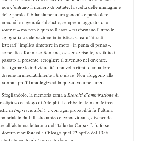
non c’entrano il numero di battute, la scelta delle immagini e
delle parole, il bilanciamento tra generale e particolare
nonché le ingenuità stilistiche, sempre in agguato, che
sovente – ma non è questo il caso – trasformano il tutto in
agiografia o celebrazione intimistica. Creare “ritratti
letterari” implica rimettere in moto «in punta di penna»,
come dice Tommaso Romano, esistenze risolte, restituire il
passato al presente, sciogliere il divenuto nel divenire,
trasfigurare le individualità: una volta ritratto, un autore
diviene irrimediabilmente
altro da sé
. Non sfuggono alla
norma i profili antologizzati in questo volume aureo.
Sfogliandolo, la memoria torna a
Esercizi d’ammirazione
di
prestigioso catalogo di Adelphi. Lo ebbe tra le mani Mircea
anche in
Imprescindibili
), e con ogni probabilità fu l’ultima
 immortalato dall’illustre amico e connazionale, divenendo
zie all’alchimia letteraria del “folle dei Carpazi”, fu forse
i dovette manifestarsi a Chicago quel 22 aprile del 1986,
la testa tenendo gli
Esercizi
tra le mani.