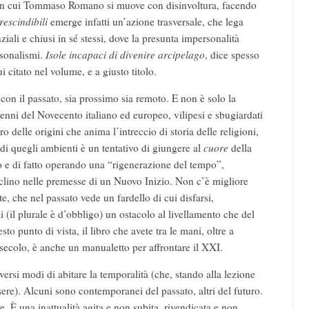
e in cui Tommaso Romano si muove con disinvoltura, facendo
rescindibili
emerge infatti un’azione trasversale, che lega
ziali e chiusi in sé stessi, dove la presunta impersonalità
rsonalismi.
Isole incapaci di divenire arcipelago
, dice spesso
 citato nel volume, e a giusto titolo.
on il passato, sia prossimo sia remoto. E non è solo la
ecenni del Novecento italiano ed europeo, vilipesi e sbugiardati
 delle origini che anima l’intreccio di storia delle religioni,
di quegli ambienti è un tentativo di giungere al
cuore
della
o e di fatto operando una “rigenerazione del tempo”,
eclino nelle premesse di un Nuovo Inizio. Non c’è migliore
e, che nel passato vede un fardello di cui disfarsi,
li (il plurale è d’obbligo) un ostacolo al livellamento che del
punto di vista, il libro che avete tra le mani, oltre a
 secolo, è anche un manualetto per affrontare il XXI.
rsi modi di abitare la temporalità (che, stando alla lezione
sere). Alcuni sono contemporanei del passato, altri del futuro.
e. È una inattualità agita e non subita, rivendicata e non