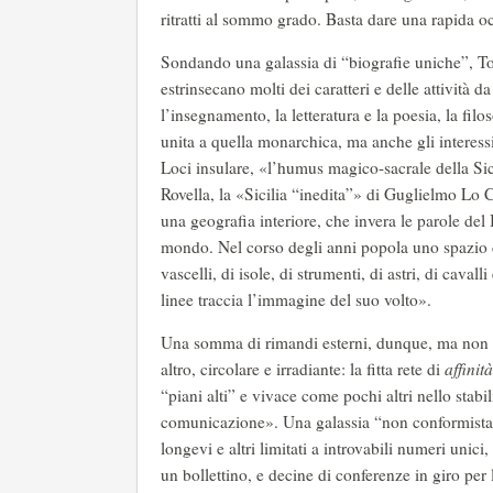
ritratti al sommo grado. Basta dare una rapida o
Sondando una galassia di “biografie uniche”, T
estrinsecano molti dei caratteri e delle attività d
l’insegnamento, la letteratura e la poesia, la filo
unita a quella monarchica, ma anche gli interessi 
Loci insulare, «l’humus magico-sacrale della Sic
Rovella, la «Sicilia “inedita”» di Guglielmo Lo 
una geografia interiore, che invera le parole de
mondo. Nel corso degli anni popola uno spazio c
vascelli, di isole, di strumenti, di astri, di cava
linee traccia l’immagine del suo volto».
Una somma di rimandi esterni, dunque, ma non sol
altro, circolare e irradiante: la fitta rete di
affinità
“piani alti” e vivace come pochi altri nello stabi
comunicazione». Una galassia “non conformista” di
longevi e altri limitati a introvabili numeri unic
un bollettino, e decine di conferenze in giro per 