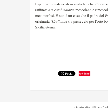
Esperienze esistenziali monadiche, che attraver
raffinata
ars combinatoria
mescolano e rimescola
metamorfosi. E non è un caso che il padre del
F
originaria (
Urpflantze
), a passeggio per l’orto b
Sicilia eterna.
Save
Questo sito utilizza Coo