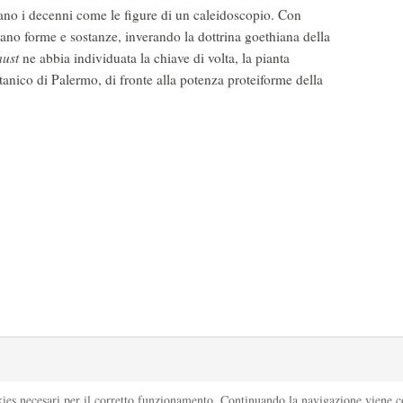
sano i decenni come le figure di un caleidoscopio. Con
no forme e sostanze, inverando la dottrina goethiana della
aust
ne abbia individuata la chiave di volta, la pianta
otanico di Palermo, di fronte alla potenza proteiforme della
kies necesari per il corretto funzionamento. Continuando la navigazione viene con