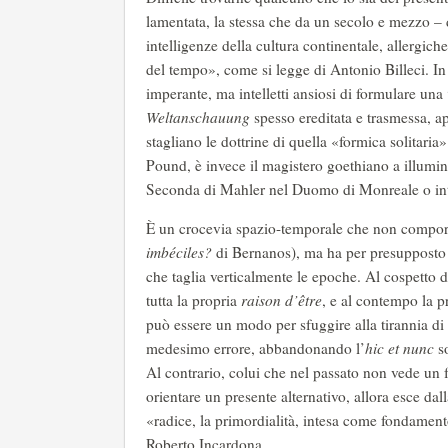
lamentata, la stessa che da un secolo e mezzo – d
intelligenze della cultura continentale, allergic
del tempo», come si legge di Antonio Billeci. I
imperante, ma intelletti ansiosi di formulare una
Weltanschauung
spesso ereditata e trasmessa, ap
stagliano le dottrine di quella «formica solitari
Pound, è invece il magistero goethiano a illumina
Seconda di Mahler nel Duomo di Monreale o intrat
È un crocevia spazio-temporale che non comporta
imbéciles?
di Bernanos), ma ha per presupposto
che taglia verticalmente le epoche. Al cospetto d
tutta la propria
raison d’être
, e al contempo la pr
può essere un modo per sfuggire alla tirannia di 
medesimo errore, abbandonando l’
hic et nunc
s
Al contrario, colui che nel passato non vede un 
orientare un presente alternativo, allora esce dal
«radice, la primordialità, intesa come fondamento
Roberto Incardona.