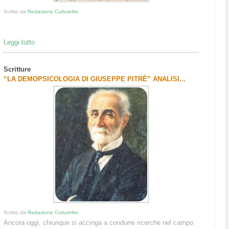
Scritto da
Redazione Culturelite
Leggi tutto
Scritture
“LA DEMOPSICOLOGIA DI GIUSEPPE PITRÈ” ANALISI...
Scritto da
Redazione Culturelite
Ancora oggi, chiunque si accinga a condurre ricerche nel campo