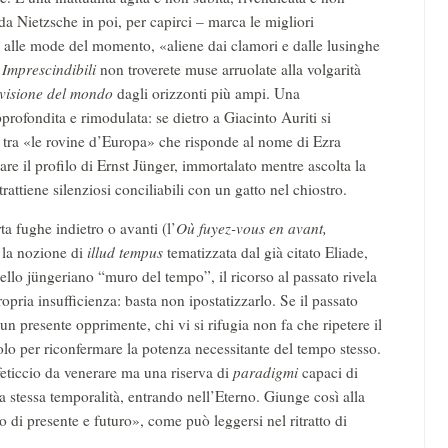
a Nietzsche in poi, per capirci – marca le migliori
he alle mode del momento, «aliene dai clamori e dalle lusinghe
n
Imprescindibili
non troverete muse arruolate alla volgarità
visione del mondo
dagli orizzonti più ampi. Una
profondita e rimodulata: se dietro a Giacinto Auriti si
a» tra «le rovine d’Europa» che risponde al nome di Ezra
re il profilo di Ernst Jünger, immortalato mentre ascolta la
tiene silenziosi conciliabili con un gatto nel chiostro.
 fughe indietro o avanti (l’
Où fuyez-vous en avant,
 la nozione di
illud tempus
tematizzata dal già citato Eliade,
ello jüngeriano “muro del tempo”, il ricorso al passato rivela
opria insufficienza: basta non ipostatizzarlo. Se il passato
un presente opprimente, chi vi si rifugia non fa che ripetere il
olo per riconfermare la potenza necessitante del tempo stesso.
feticcio da venerare ma una riserva di
paradigmi
capaci di
la stessa temporalità, entrando nell’Eterno. Giunge così alla
 di presente e futuro», come può leggersi nel ritratto di