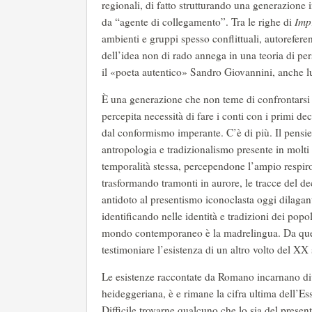
regionali, di fatto strutturando una generazion
da “agente di collegamento”. Tra le righe di
Imp
ambienti e gruppi spesso conflittuali, autoreferen
dell’idea non di rado annega in una teoria di pe
il «poeta autentico» Sandro Giovannini, anche lui
È una generazione che non teme di confrontarsi c
percepita necessità di fare i conti con i primi d
dal conformismo imperante. C’è di più. Il pensiero
antropologia e tradizionalismo presente in molti 
temporalità stessa, percependone l’ampio respir
trasformando tramonti in aurore, le tracce del d
antidoto al presentismo iconoclasta oggi dilagant
identificando nelle identità e tradizioni dei popo
mondo contemporaneo è la madrelingua. Da questo 
testimoniare l’esistenza di un altro volto del XX
Le esistenze raccontate da Romano incarnano dive
heideggeriana, è e rimane la cifra ultima dell’Es
Difficile trovarne qualcuno che lo sia del present