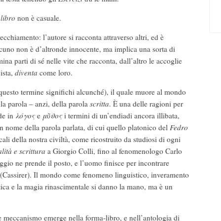
n
libro
non è casuale.
cchiamento: l’autore si racconta attraverso altri, ed è
alcuno non è d’altronde innocente, ma implica una sorta di
na parti di sé nelle vite che racconta, dall’altro le accoglie
ista,
diventa
come loro.
uesto termine significhi alcunché), il quale muore al mondo
lla parola – anzi, della parola
scritta
. È una delle ragioni per
ide in
λόγος
e
μ
ῦ
ϑ
ος
i termini di un’endiadi ancora illibata,
n nome della parola parlata, di cui quello platonico del
Fedro
cali della nostra civiltà, come ricostruito da studiosi di ogni
lità e scrittura
a Giorgio Colli, fino al fenomenologo Carlo
ggio ne prende il posto, e l’uomo finisce per incontrare
 (Cassirer). Il mondo come fenomeno linguistico, inveramento
tica e la magia rinascimentale si danno la mano, ma è un
e meccanismo emerge nella forma-libro, e nell’antologia di