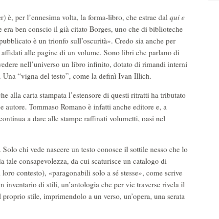
) è, per l’ennesima volta, la forma-libro, che estrae dal
qui e
 era ben conscio il già citato Borges, uno che di biblioteche
pubblicato è un trionfo sull’oscurità». Credo sia anche per
 affidati alle pagine di un volume. Sono libri che parlano di
a vedere nell’universo un libro infinito, dotato di rimandi interni
. Una “vigna del testo”, come la definì Ivan Illich.
 alla carta stampata l’estensore di questi ritratti ha tributato
e e autore. Tommaso Romano è infatti anche editore e, a
ontinua a dare alle stampe raffinati volumetti, oasi nel
ò. Solo chi vede nascere un testo conosce il sottile nesso che lo
 tale consapevolezza, da cui scaturisce un catalogo di
l loro contesto), «paragonabili solo a sé stesse», come scrive
ventario di stili, un’antologia che per vie traverse rivela il
l proprio stile, imprimendolo a un verso, un’opera, una serata