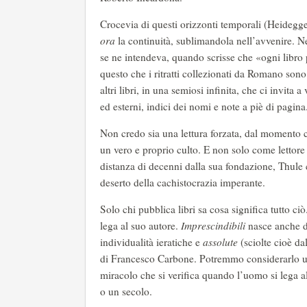
Crocevia di questi orizzonti temporali (Heidegger
ora
la continuità, sublimandola nell’avvenire. Ne
se ne intendeva, quando scrisse che «ogni libro 
questo che i ritratti collezionati da Romano sono
altri libri, in una semiosi infinita, che ci invita 
ed esterni, indici dei nomi e note a piè di pagina
Non credo sia una lettura forzata, dal momento che
un vero e proprio culto. E non solo come lettor
distanza di decenni dalla sua fondazione, Thule c
deserto della cachistocrazia imperante.
Solo chi pubblica libri sa cosa significa tutto ci
lega al suo autore.
Imprescindibili
nasce anche da
individualità ieratiche e
assolute
(sciolte cioè da
di Francesco Carbone. Potremmo considerarlo un in
miracolo che si verifica quando l’uomo si lega a
o un secolo.