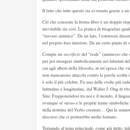
Il fatto che tutto questo sia avvenuto grazie a u
Ciò che consente la forma-libro è un doppio rispe
inevitabile sia così. La pratica di biografare qu
“travaso animico”. Da un lato, l’estensore dissemi
nel proprio foro interiore. Da un certo punto di v
Compie un
sacrificio
del “reale” (ammesso che q
per poi risorgere simbolicamente nei labirinti de
cui agli albori della filosofia, in un’epoca che v
non mancarono attacchi contro la parola scritta i
è solo il più celebre. Fu una delle svolte più radi
latitudine e longitudine, dal Walter J. Ong di
Ora
Sini. Frapponendosi tra noi e il mondo, il lingua
ovunque sé stesso e le proprie trame simboliche
della dottrina del Verbo creatore… Qui la semio
discorso che ci porterebbe molto lontano.
Tornando al tema principale, come già detto, tal