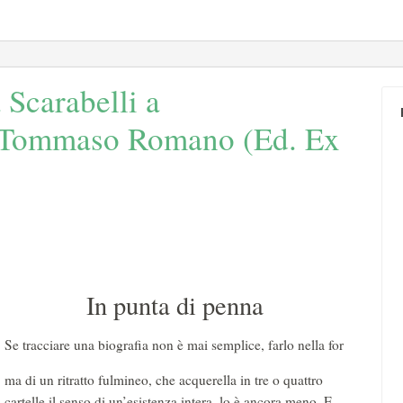
 Scarabelli a
i Tommaso Romano (Ed. Ex
In punta di penna
Se tracciare una biografia non è mai semplice, farlo nella for
ma di un ritratto fulmineo, che acquerella in tre o quattro
cartelle il senso di un’esistenza intera, lo è ancora meno. E