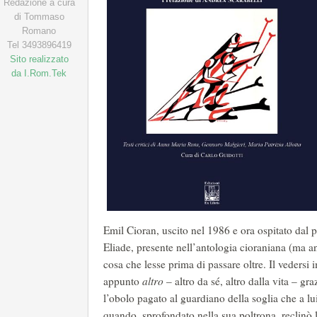
Redazione a cura
di Tommaso
Romano
Tel 3493896419
Sito realizzato
da I.Rom.Tek
Emil Cioran, uscito nel 1986 e ora ospitato dal 
Eliade, presente nell’antologia cioraniana (ma 
cosa che lesse prima di passare oltre. Il vedersi
appunto
altro
– altro da sé, altro dalla vita – gra
l’obolo pagato al guardiano della soglia che a lu
quando, sprofondato nella sua poltrona, reclinò 