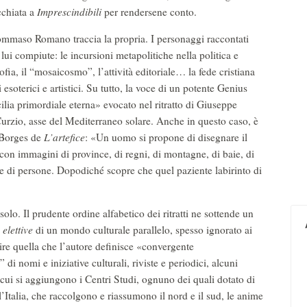
cchiata a
Imprescindibili
per rendersene conto.
ommaso Romano traccia la propria. I personaggi raccontati
a lui compiute: le incursioni metapolitiche nella politica e
sofia, il “mosaicosmo”, l’attività editoriale… la fede cristiana
esoterici e artistici. Su tutto, la voce di un potente Genius
ilia primordiale eterna» evocato nel ritratto di Giuseppe
Curzio, asse del Mediterraneo solare. Anche in questo caso, è
l Borges de
L’artefice
: «Un uomo si propone di disegnare il
on immagini di province, di regni, di montagne, di baie, di
lli e di persone. Dopodiché scopre che quel paziente labirinto di
o. Il prudente ordine alfabetico dei ritratti ne sottende un
 elettive
di un mondo culturale parallelo, spesso ignorato ai
lire quella che l’autore definisce «convergente
 nomi e iniziative culturali, riviste e periodici, alcuni
i, cui si aggiungono i Centri Studi, ognuno dei quali dotato di
l’Italia, che raccolgono e riassumono il nord e il sud, le anime