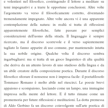
e volentieri nel filosofico, costringendo il lettore a meditare su
temi impegnativi e a trarre le opportune conclusioni. Altre volte
l'argomento va verso il filosoficamente corretto, diventando
tremendamente impegnato. Altre volte ancora vi è una apparente
contemplazione della natura: in realtà si tratta di riflessioni
apparentemente filosofiche, fatte passare per semplici
considerazioni dell'uomo della strada. Il linguaggio è sempre
ricercato, ma il discorso scorrevole e il verso sapientemente
tagliato lo fanno apparire di uso comune, pur mantenendo intatta
la sua nobile origine. Qualche volta il discorso sembra
ingarbugliarsi: ma si tratta di un gioco linguistico di alta qualità
che deriva da un attento lavoro di uno studioso della lingua e da
un abile creatore della composizione poetica. Durante il discorso
filosofico sfiorare il nonsense non è impresa facile: il poetafilosofo
Tommaso Romano è molto abile nel riuscirci. Le poesie brevi
appaiono e scompaiono, lasciando come un lampo, una immagine
impressa nella mente del lettore. E il tutto rimane come un
promemoria per future riflessioni e meditazioni. La dotta premessa
di Aldo Gerbino fa un discorso coinvolgente sull'arte poetica di