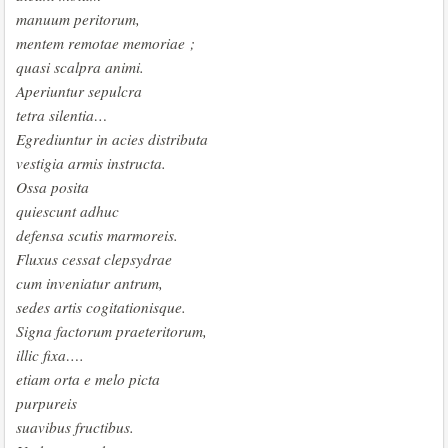
manuum peritorum,
mentem remotae memoriae ;
quasi scalpra animi.
Aperiuntur sepulcra
tetra silentia…
Egrediuntur in acies distributa
vestigia armis instructa.
Ossa posita
quiescunt adhuc
defensa scutis marmoreis.
Fluxus cessat clepsydrae
cum inveniatur antrum,
sedes artis cogitationisque.
Signa factorum praeteritorum,
illic fixa….
etiam orta e melo picta
purpureis
suavibus fructibus.