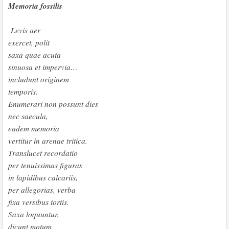
Memoria fossilis
Levis aer
exercet, polit
saxa quae acuta
sinuosa et impervia…
includunt originem
temporis.
Enumerari non possunt dies
nec saecula,
eadem memoria
vertitur in arenae tritica.
Translucet recordatio
per tenuissimas figuras
in lapidibus calcariis,
per allegorias, verba
fixa versibus tortis.
Saxa loquuntur,
dicunt motum